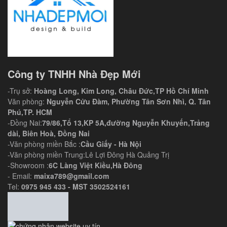
Công ty TNHH Nhà Đẹp Mới
-Trụ sở:
Hoàng Long, Kim Long, Châu Đức,TP Hồ Chí Minh
Văn phòng:
Nguyễn Cửu Đàm, Phường Tân Sơn Nhì, Q. Tân
Phú,TP. HCM
-Đồng Nai:
79/86,Tổ 13,KP 5A,đường Nguyễn Khuyến,Trảng
dài, Biên Hoà, Đồng Nai
-Văn phòng miền Bắc :
Cầu Giấy - Hà Nội
-Văn phòng miền Trung:Lê Lợi Đông Hà Quảng Trị
-Showroom :
6C Làng Việt Kiều,Hà Đông
- Email:
maixa789@gmail.com
Tel:
0975 945 433 - MST 3502524161