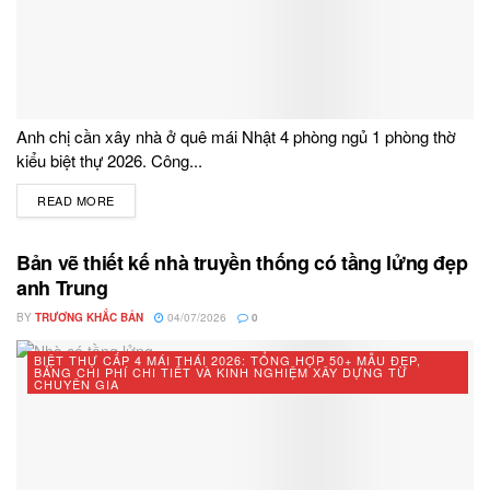
Anh chị cần xây nhà ở quê mái Nhật 4 phòng ngủ 1 phòng thờ
kiểu biệt thự 2026. Công...
READ MORE
DETAILS
Bản vẽ thiết kế nhà truyền thống có tầng lửng đẹp
anh Trung
BY
TRƯƠNG KHẮC BẢN
04/07/2026
0
BIỆT THỰ CẤP 4 MÁI THÁI 2026: TỔNG HỢP 50+ MẪU ĐẸP,
BẢNG CHI PHÍ CHI TIẾT VÀ KINH NGHIỆM XÂY DỰNG TỪ
CHUYÊN GIA