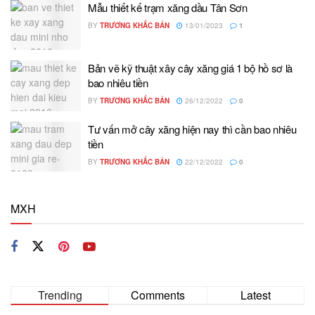
Mẫu thiết kế trạm xăng dầu Tân Sơn
BY
TRƯƠNG KHẮC BẢN
13/01/2023
1
Bản vẽ kỹ thuật xây cây xăng giá 1 bộ hồ sơ là
bao nhiêu tiền
BY
TRƯƠNG KHẮC BẢN
26/12/2022
0
Tư vấn mở cây xăng hiện nay thì cần bao nhiêu
tiền
BY
TRƯƠNG KHẮC BẢN
22/12/2022
0
MXH
Trending
Comments
Latest