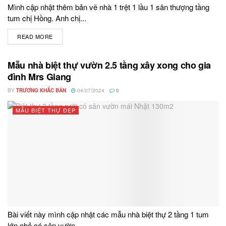
Mình cập nhật thêm bản vẽ nhà 1 trệt 1 lầu 1 sân thượng tầng
tum chị Hồng. Anh chị...
READ MORE
DETAILS
Mẫu nhà biệt thự vườn 2.5 tầng xây xong cho gia
đình Mrs Giang
BY
TRƯƠNG KHẮC BẢN
04/07/2024
0
MẪU BIỆT THỰ ĐẸP
Bài viết này mình cập nhật các mẫu nhà biệt thự 2 tầng 1 tum
lớn nhỏ có sân vườn...