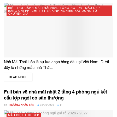
BIỆT THỰ CẤP 4 MÁI THÁI 2026: TỔNG HỢP 50+ MẪU ĐẸP,
BẢNG CHI PHÍ CHI TIẾT VÀ KINH NGHIỆM XÂY DỰNG TỪ
CHUYÊN GIA
Nhà Mái Thái luôn là sự lựa chọn hàng đầu tại Việt Nam. Dưới
đây là những mẫu nhà Thái...
READ MORE
DETAILS
Full bản vẽ nhà mái nhật 2 tầng 4 phòng ngủ kết
cấu lợp ngói có sân thượng
BY
TRƯƠNG KHẮC BẢN
08/06/2026
0
MẪU BIỆT THỰ ĐẸP