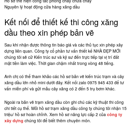
Hồ sơ thể hiện công tác phòng cháy chữa cháy
Nguyên lý hoạt động cửa hàng xăng dầu
Kết nối để thiết kế thi công xăng
dầu theo xin phép bản vẽ
Sau khi nhận được thông tin báo giá và các thủ tục xin phép xây
dựng liên quan. Công ty cổ phần tư vấn thiết kế NHÀ ĐẸP MỚI
chúng tôi sẽ cử Kiến trúc sư và kỹ sư đến trực tiếp tại vị trí đất
mặt tiền làm việc. Thời gian chậm nhất trong vòng 48 tiếng.
Anh chị có thể tham khảo các hồ sơ bản vẽ kiến trúc trạm và cây
xăng dầu lớn nhỏ mini dưới đây. Kết nối zalo 0975 945 433 để tư
vấn miễn phí và gửi mẫu cây xăng có 2 đến 5 trụ bơm khác.
Ngoài ra bản vẽ trạm xăng dầu còn ghi chú các kỹ thuật thi công
chi tiết cụ thể. Mỗi hồ sơ trạm xăng dầu công ty chúng tôi nhận 15
triệu/ hồ sơ hoàn chỉnh. Xem hồ sơ năng lực cấp 2 của
công ty
xây dựng
chúng tôi để biết thêm chuyên môn.