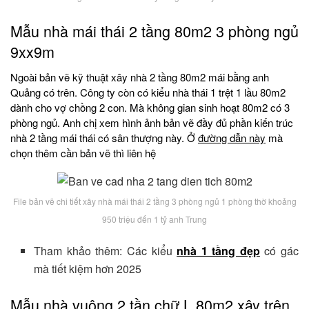
Mẫu nhà mái thái 2 tầng 80m2 3 phòng ngủ
9xx9m
Ngoài bản vẽ kỹ thuật xây nhà 2 tầng 80m2 mái bằng anh
Quảng có trên. Công ty còn có kiểu nhà thái 1 trệt 1 lầu 80m2
dành cho vợ chồng 2 con. Mà không gian sinh hoạt 80m2 có 3
phòng ngủ. Anh chị xem hình ảnh bản vẽ đầy đủ phần kiến trúc
nhà 2 tầng mái thái có sân thượng này. Ở
đường dẫn này
mà
chọn thêm cần bản vẽ thì liên hệ
File bản vẽ chi tiết xây nhà mái thái 2 tầng 3 phòng ngủ 1 phòng thờ khoảng
950 triệu đến 1 tỷ anh Trung
Tham khảo thêm: Các kiểu
nhà 1 tầng đẹp
có gác
mà tiết kiệm hơn 2025
Mẫu nhà vuông 2 tần chữ L 80m2 xây trên