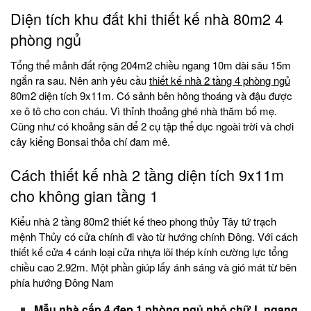
Diện tích khu đất khi thiết kế nhà 80m2 4
phòng ngủ
Tổng thể mảnh đất rộng 204m2 chiều ngang 10m dài sâu 15m
ngắn ra sau. Nên anh yêu cầu
thiết kế nhà 2 tầng 4 phòng ngủ
80m2 diện tích 9x11m. Có sảnh bên hông thoáng và đậu được
xe ô tô cho con cháu. Vì thỉnh thoảng ghé nhà thăm bố mẹ.
Cũng như có khoảng sân để 2 cụ tập thể dục ngoài trời và chơi
cây kiểng Bonsai thỏa chí đam mê.
Cách thiết kế nhà 2 tầng diện tích 9x11m
cho không gian tầng 1
Kiểu nhà 2 tầng 80m2 thiết kế theo phong thủy Tây tứ trạch
mệnh Thủy có cửa chính đi vào từ hướng chính Đông. Với cách
thiết kế cửa 4 cánh loại cửa nhựa lõi thép kính cường lực tổng
chiều cao 2.92m. Một phần giúp lấy ánh sáng và gió mát từ bên
phía hướng Đông Nam
Mẫu nhà cấp 4 đẹp 1 phòng ngủ nhỏ chữ L ngang