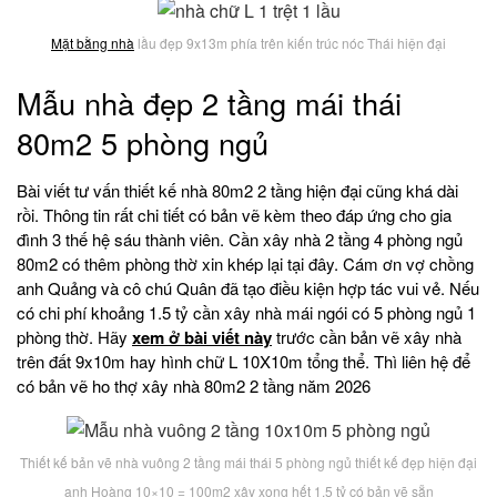
Mặt bằng nhà
lầu đẹp 9x13m phía trên kiến trúc nóc Thái hiện đại
Mẫu nhà đẹp 2 tầng mái thái
80m2 5 phòng ngủ
Bài viết tư vấn thiết kế nhà 80m2 2 tầng hiện đại cũng khá dài
rồi. Thông tin rất chi tiết có bản vẽ kèm theo đáp ứng cho gia
đình 3 thế hệ sáu thành viên. Cần xây nhà 2 tầng 4 phòng ngủ
80m2 có thêm phòng thờ xin khép lại tại đây. Cám ơn vợ chồng
anh Quảng và cô chú Quân đã tạo điều kiện hợp tác vui vẻ. Nếu
có chi phí khoảng 1.5 tỷ cần xây nhà mái ngói có 5 phòng ngủ 1
phòng thờ. Hãy
xem ở bài viết này
trước cần bản vẽ xây nhà
trên đất 9x10m hay hình chữ L 10X10m tổng thể. Thì liên hệ để
có bản vẽ ho thợ xây nhà 80m2 2 tầng năm 2026
Thiết kế bản vẽ nhà vuông 2 tầng mái thái 5 phòng ngủ thiết kế đẹp hiện đại
anh Hoàng 10×10 = 100m2 xây xong hết 1.5 tỷ có bản vẽ sẵn