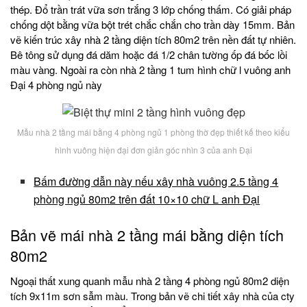
thép. Đổ trần trát vữa sơn trắng 3 lớp chống thấm. Có giải pháp
chống dột bằng vữa bột trét chắc chắn cho trần dày 15mm. Bản
vẽ kiến trúc xây nhà 2 tầng diện tích 80m2 trên nền đất tự nhiên.
Bê tông sử dụng đá dăm hoặc đá 1/2 chân tường ốp đá bốc lồi
màu vàng. Ngoài ra còn nhà 2 tầng 1 tum hình chữ l vuông anh
Đại 4 phòng ngủ này
Mẫu nhà 2 tầng mái bằng 4 phòng ngủ 1 phòng thờ đẹp thiết kế theo kiểu
hình vuông hiện đại đơn giản góc nhìn 3 của anh Đại
Bấm đường dẫn này nếu xây nhà vuông 2.5 tầng 4
phòng ngủ 80m2 trên đất 10×10 chữ L anh Đại
Bản vẽ mái nhà 2 tầng mái bằng diện tích
80m2
Ngoại thất xung quanh mẫu nhà 2 tầng 4 phòng ngủ 80m2 diện
tích 9x11m sơn sẫm màu. Trong bản vẽ chi tiết xây nhà của cty