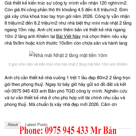
Giá thiết kế kiến trúc sư công ty mình vẫn nhận 120 nghìn/m2.
Còn giá thi công phần thô thì khoảng 4.5 đến 4.6 triệu/m2. Đơn
giá xây chìa khoá trao tay trọn gói năm 2026. Công ty vẫn nhận
8 triệu/m2 đến 8.2 triệu/m2 như nhà biệt thự mini mái nhật 2 tầng
ngang 10m này. Anh chị xem thêm bản vẽ thiết kế nhà ngang
10m 2 tầng anh Khiêm tại
Bài Viết Này
mà chọn thêm nếu xây
nhà 9x9m hoặc kích thước 10x8m còn chừa sân và hành lang
2 góc nhìn bản vẽ kiến trúc nhà mái nhật 2 tầng mặt tiền 10m anh Khiêm
Anh chị cần thiết kế nhà vuông 1 trệt 1 lầu đẹp 80m2 2 tầng trọn
gói theo phong thuỷ. Ngay từ bây giờ hãy gửi sơ đồ đất và kết
nối 0975 945 433 anh Bản phó TGĐ công ty mình. Nghiên cứu
và tư vấn thiết kế nhà ở cho phù hợp với tài chính nhu cầu và
phong thuỷ. Mà chuẩn bị xây nhà đẹp mới 2026. Cảm ơn
About
Latest Posts