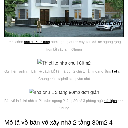
Phối cảnh
nhà chữ L 2 tầng
nằm ngang 80m2 xây trên đất bề ngang rộng
hơn bề sâu anh Chung
Gửi thêm anh chị bản vẽ cách bố trí nhà 80m2 chữ L nằm ngang tầng
trệt
anh
Chung nhìn từ phải sang vào nhé
Bản vẽ thiết kế nhà chữ L nằm ngang 2 tầng 80m2 3 phòng ngủ
mái lệch
anh
Chung
Mô tả về bản vẽ xây nhà 2 tầng 80m2 4