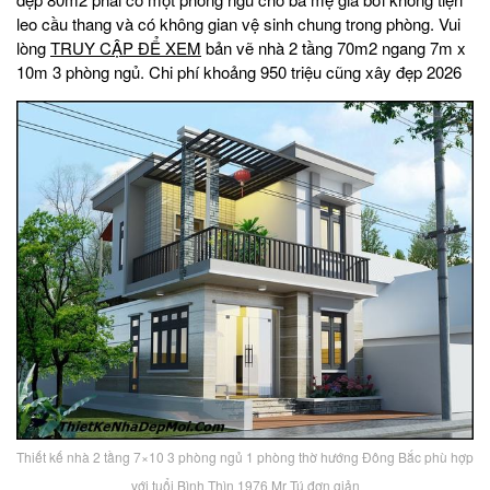
leo cầu thang và có không gian vệ sinh chung trong phòng. Vui
lòng
TRUY CẬP ĐỂ XEM
bản vẽ nhà 2 tầng 70m2 ngang 7m x
10m 3 phòng ngủ. Chi phí khoảng 950 triệu cũng xây đẹp 2026
Thiết kế nhà 2 tầng 7×10 3 phòng ngủ 1 phòng thờ hướng Đông Bắc phù hợp
với tuổi Bình Thìn 1976 Mr Tú đơn giản