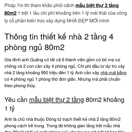
Pháp 7m thì tham khảo phối cảnh
mẫu biệt thự 2 tầng
80m2
1 trệt 1 lầu chi phí khoảng trên 1 tỷ mái thái của công
ty cổ phần kiến trúc xây dựng NHÀ ĐẸP MỚI mình
Thông tin thiết kế nhà 2 tầng 4
phòng ngủ 80m2
Gia đình anh Quảng có tất cả 6 thành viên gồm có bố mẹ vợ
chồng và 2 con cần xây 4 phòng ngủ. Chi phí đầu tư dự trù xây
nhà 2 tầng khoảng 950 triệu đến 1 tỷ Anh cần xây
nhà mái bằng
có 4 phòng ngủ 1 phòng thờ đơn giản. Nhưng mà phải chuẩn
theo phong thủy.
Yêu cần
mẫu biệt thự 2 tầng
80m2 khoảng
1 tỷ
Anh là chủ nhà thuộc Đông tứ trạch thiết kế nhà 2 tầng 80m2
phong cách trẻ trung. Trong đó không gian tầng trệt mẫu nhà
đẹp 80m2 phải có một phòng ngủ cho ba mẹ già bởi không tiện