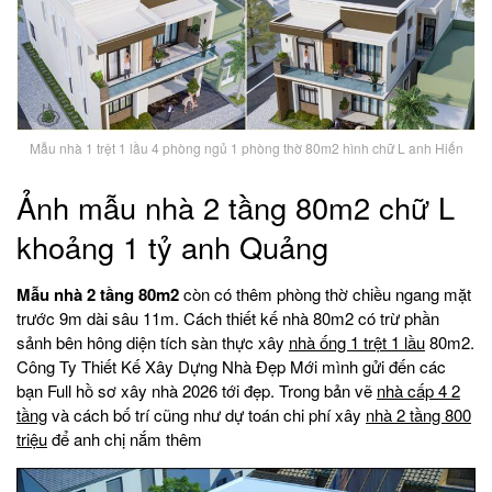
Mẫu nhà 1 trệt 1 lầu 4 phòng ngủ 1 phòng thờ 80m2 hình chữ L anh Hiến
Ảnh mẫu nhà 2 tầng 80m2 chữ L
khoảng 1 tỷ anh Quảng
Mẫu nhà 2 tầng 80m2
còn có thêm phòng thờ chiều ngang mặt
trước 9m dài sâu 11m. Cách thiết kế nhà 80m2 có trừ phần
sảnh bên hông diện tích sàn thực xây
nhà ống 1 trệt 1 lầu
80m2.
Công Ty Thiết Kế Xây Dựng Nhà Đẹp Mới mình gửi đến các
bạn Full hồ sơ xây nhà 2026 tới đẹp. Trong bản vẽ
nhà cấp 4 2
tầng
và cách bố trí cũng như dự toán chi phí xây
nhà 2 tầng 800
triệu
để anh chị nắm thêm