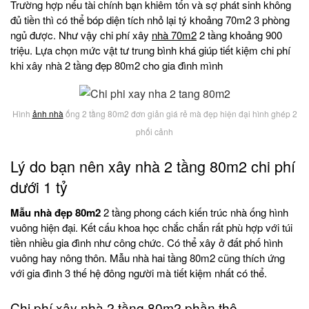
Trường hợp nếu tài chính bạn khiêm tốn và sợ phát sinh không
đủ tiền thì có thể bóp diện tích nhỏ lại tý khoảng 70m2 3 phòng
ngủ được. Như vậy chi phí xây
nhà 70m2
2 tầng khoảng 900
triệu. Lựa chọn mức vật tư trung bình khá giúp tiết kiệm chi phí
khi xây nhà 2 tầng đẹp 80m2 cho gia đình mình
Hình
ảnh nhà
ống 2 tầng 80m2 đơn giản giá rẻ mà đẹp hiện đại hình ghép 2
phối cảnh
Lý do bạn nên xây nhà 2 tầng 80m2 chi phí
dưới 1 tỷ
Mẫu nhà đẹp 80m2
2 tầng phong cách kiến trúc nhà ống hình
vuông hiện đại. Kết cấu khoa học chắc chắn rất phù hợp với túi
tiền nhiều gia đình như công chức. Có thể xây ở đất phố hình
vuông hay nông thôn. Mẫu nhà hai tầng 80m2 cũng thích ứng
với gia đình 3 thế hệ đông người mà tiết kiệm nhất có thể.
Chi phí xây nhà 2 tầng 80m2 phần thô