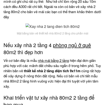
mình có ghi chú rất cụ thể: Như kẻ chỉ lõm rộng 20 sâu 10m
cách đều A300 rất chi tiết. Ngoài ra còn có bản vẽ xây nhà 2
tầng 80m2 cho bản vẽ mái các bạn có thể tham khảo thêm dưới
đây
Mặt bằng bản vẽ thiết kế nhà 80m2 2 tầng cho phần mái
Nếu xây nhà 2 tầng 4
phòng ngủ ở quê
80m2 thì đẹp hơn
Về cơ bản đây là mẫu
nhà mái bằng 2 tầng
hiện đại đơn giản
phù hợp với các mảnh đất chiều sâu ngắn ở trong hẻm phố. Tuy
nhiên bản vẽ
thiết kế nhà 2 tầng diện tích 9x11m
cũng rất hợp
để xây dựng ở nông thôn đất rộng. Nếu có bản vẽ chi tiết mẫu
nhà 80m2 2 tầng hình vuông vức hiện đại thì tuyệt vời yên tâm
xây.
Khai triển vật tư xây nhà 80m2 2 tầng để
bạn mua