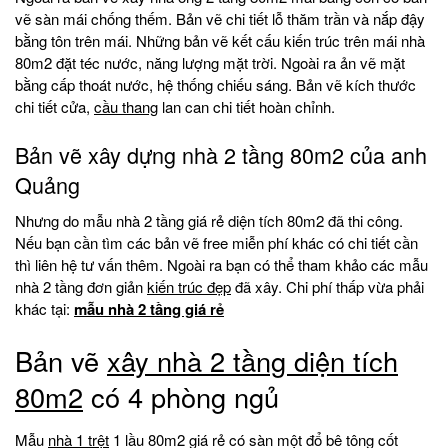
vẽ sàn mái chống thếm. Bản vẽ chi tiết lỗ thăm trần và nắp đậy
bằng tôn trên mái. Những bản vẽ kết cấu kiến trúc trên mái nhà
80m2 đặt téc nước, năng lượng mặt trời. Ngoài ra ản vẽ mặt
bằng cấp thoát nước, hệ thống chiếu sáng. Bản vẽ kích thước
chi tiết cửa,
cầu thang
lan can chi tiết hoàn chỉnh.
Bản vẽ xây dựng nhà 2 tầng 80m2 của anh
Quảng
Nhưng do mẫu nhà 2 tầng giá rẻ diện tích 80m2 đã thi công.
Nếu bạn cần tìm các bản vẽ free miễn phí khác có chi tiết cần
thì liên hệ tư vấn thêm. Ngoài ra bạn có thể tham khảo các mẫu
nhà 2 tầng đơn giản
kiến trúc đẹp
đã xây. Chi phí thấp vừa phải
khác tại:
mẫu nhà 2 tầng giá rẻ
Bản vẽ
xây nhà 2 tầng diện tích
80m2
có 4 phòng ngủ
Mẫu
nhà 1 trệt
1 lầu 80m2 giá rẻ có sàn một đổ bê tông cốt