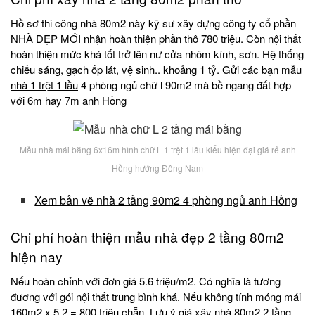
Hồ sơ thi công nhà 80m2 này kỹ sư xây dựng công ty cổ phần
NHÀ ĐẸP MỚI nhận hoàn thiện phần thô 780 triệu. Còn nội thất
hoàn thiện mức khá tốt trở lên nư cửa nhôm kính, sơn. Hệ thống
chiếu sáng, gạch ốp lát, vệ sinh.. khoảng 1 tỷ. Gửi các bạn
mẫu
nhà 1 trệt 1 lầu
4 phòng ngủ chữ l 90m2 mà bề ngang đất hợp
với 6m hay 7m anh Hồng
Mẫu nhà mái bằng 6x16m hình chữ L 1 trệt 1 lầu kiểu hiện đại giá rẻ anh
Hồng hướng Đông Nam
Xem bản vẽ nhà 2 tầng 90m2 4 phòng ngủ anh Hồng
Chi phí hoàn thiện mẫu nhà đẹp 2 tầng 80m2
hiện nay
Nếu hoàn chỉnh với đơn giá 5.6 triệu/m2. Có nghĩa là tương
đương với gói nội thất trung bình khá. Nếu không tính móng mái
160m2 x 5.2 = 800 triệu chẵn. Lưu ý
giá xây nhà
80m2 2 tầng