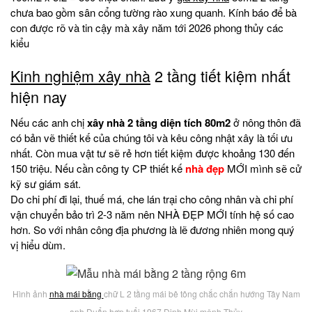
chưa bao gồm sân cổng tường rào xung quanh. Kính báo để bà
con được rõ và tin cậy mà xây năm tới 2026 phong thủy các
kiểu
Kinh nghiệm xây nhà
2 tầng tiết kiệm nhất
hiện nay
Nếu các anh chị
xây nhà 2 tầng diện tích 80m2
ở nông thôn đã
có bản vẽ thiết kế của chúng tôi và kêu công nhật xây là tối ưu
nhất. Còn mua vật tư sẽ rẻ hơn tiết kiệm được khoảng 130 đến
150 triệu. Nếu cần công ty CP thiết kế
nhà đẹp
MỚI mình sẽ cử
kỹ sư giám sát.
Do chi phí đi lại, thuế má, che lán trại cho công nhân và chi phí
vận chuyển bảo trì 2-3 năm nên NHÀ ĐẸP MỚI tính hệ số cao
hơn. So với nhân công địa phương là lẽ đương nhiên mong quý
vị hiểu dùm.
Hình ảnh
nhà mái bằng
chữ L 2 tầng mái bê tông chắc chắn hướng Tây Nam
anh Duẩn hợp tuổi 1967 Đinh Mùi mệnh Thủy