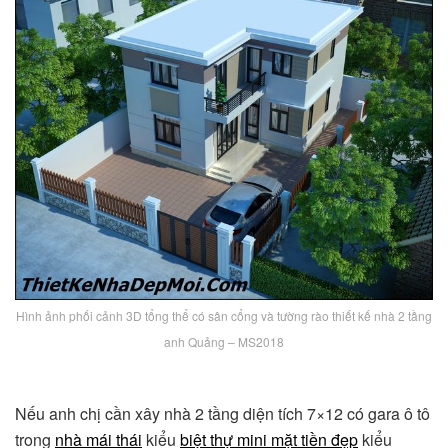
Hình ảnh phối cảnh 3D tổng thể có sân cổng và tường rào thiết kế nhà 2 tầng
anh Quảng – MS2018
Nếu anh chị cần xây nhà 2 tầng diện tích 7×12 có gara ô tô
trong
nhà mái thái
kiểu
biệt thự mini
mặt tiền đẹp
kiểu