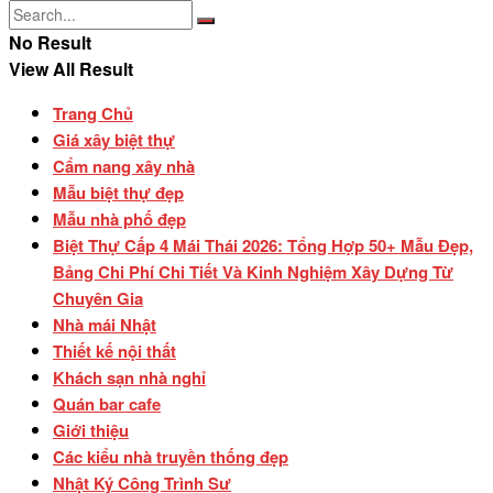
No Result
View All Result
Trang Chủ
Giá xây biệt thự
Cẩm nang xây nhà
Mẫu biệt thự đẹp
Mẫu nhà phố đẹp
Biệt Thự Cấp 4 Mái Thái 2026: Tổng Hợp 50+ Mẫu Đẹp,
Bảng Chi Phí Chi Tiết Và Kinh Nghiệm Xây Dựng Từ
Chuyên Gia
Nhà mái Nhật
Thiết kế nội thất
Khách sạn nhà nghỉ
Quán bar cafe
Giới thiệu
Các kiểu nhà truyền thống đẹp
Nhật Ký Công Trình Sư