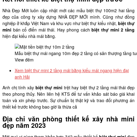
Nhà Đẹp Mới luôn cập nhật mới các mẫu biệt thự 100m2 hai tầng
đẹp của công ty xây dựng NHÀ ĐẸP MỚI mình. Cũng như đồng
nghiệp ở khắp Việt Nam và khu vực như biệt thự kiểu nhật,
biệt thự
mini
bán cổ điển mái thái. Hay phong cách
biệt thự mini 2 tầng
hiện đại kiểu nhà mái bằng.
Mẫu biệt thự mái ngang 10m đẹp 2 tầng có sân thượng tầng tu
View đêm
Xem biệt thự mini 2 tầng mái bằng kiểu mái ngang hiện đại
anh Hải
Anh chị tính xây
biệt thự mini
trệt hay biệt thự 2 tầng mái thái đẹp
theo phong thủy. Nên liên hệ KTS để tư vấn khảo sát báo giá khai
toán và xin phép trước. Sự chuẩn bị thật kỹ và trao đổi phương án
thiết kế trước không bao giờ là thừa cả
Địa chỉ văn phòng thiết kế xây nhà mini
đẹp năm 2023
Mời quý vị cùng tham khảo hơn 342 mẫu thiết kế
biệt thự mini
đẹp