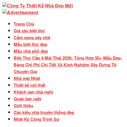
Trang Chủ
Giá xây biệt thự
Cẩm nang xây nhà
Mẫu biệt thự đẹp
Mẫu nhà phố đẹp
Biệt Thự Cấp 4 Mái Thái 2026: Tổng Hợp 50+ Mẫu Đẹp,
Bảng Chi Phí Chi Tiết Và Kinh Nghiệm Xây Dựng Từ
Chuyên Gia
Nhà mái Nhật
Thiết kế nội thất
Khách sạn nhà nghỉ
Quán bar cafe
Giới thiệu
Các kiểu nhà truyền thống đẹp
Nhật Ký Công Trình Sư