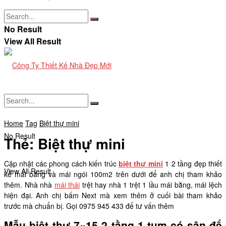
No Result
View All Result
Home
Tag
Biệt thự mini
No Result
Thẻ:
Biệt thự mini
Cập nhật các phong cách kiến trúc
biệt thự mini
1 2 tầng đẹp thiết
View All Result
kế mái bằng và mái ngói 100m2 trên dưới để anh chị tham khảo
thêm. Nhà nhà
mái thái
trệt hay nhà 1 trệt 1 lầu mái bằng, mái lệch
hiện đại. Anh chị bấm Next mà xem thêm ở cuối bài tham khảo
trước mà chuẩn bị. Gọi 0975 945 433 để tư vấn thêm
Mẫu biệt thự 7×15 2 tầng 1 tum có sân để