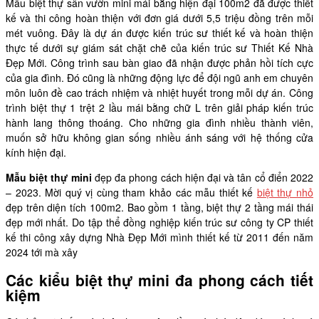
Mẫu biệt thự sân vườn mini mái bằng hiện đại 100m2 đã được thiết
kế và thi công hoàn thiện với đơn giá dưới 5,5 triệu đồng trên mỗi
mét vuông. Đây là dự án được kiến trúc sư thiết kế và hoàn thiện
thực tế dưới sự giám sát chặt chẽ của kiến trúc sư Thiết Kế Nhà
Đẹp Mới. Công trình sau bàn giao đã nhận được phản hồi tích cực
của gia đình. Đó cũng là những động lực để đội ngũ anh em chuyên
môn luôn đề cao trách nhiệm và nhiệt huyết trong mỗi dự án. Công
trình biệt thự 1 trệt 2 lầu mái bằng chữ L trên giải pháp kiến trúc
hành lang thông thoáng. Cho những gia đình nhiều thành viên,
muốn sở hữu không gian sống nhiều ánh sáng với hệ thống cửa
kính hiện đại.
Mẫu biệt thự mini
đẹp đa phong cách hiện đại và tân cổ điển 2022
– 2023. Mời quý vị cùng tham khảo các mẫu thiết kế
biệt thự nhỏ
đẹp trên diện tích 100m2. Bao gồm 1 tầng, biệt thự 2 tầng mái thái
đẹp mới nhất. Do tập thể đồng nghiệp kiến trúc sư công ty CP thiết
kế thi công xây dựng Nhà Đẹp Mới mình thiết kế từ 2011 đến năm
2024 tới mà xây
Các kiểu biệt thự mini đa phong cách tiết
kiệm