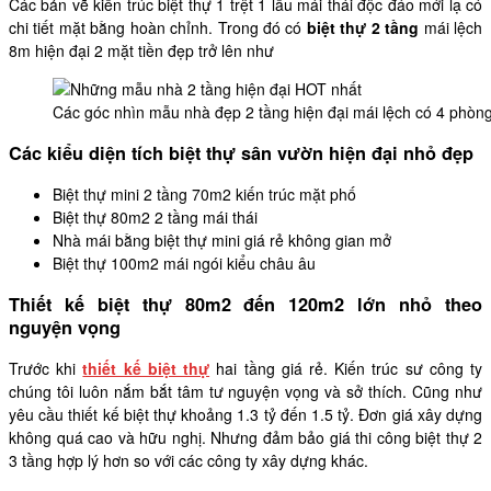
Các bản vẽ kiến trúc biệt thự 1 trệt 1 lầu mái thái độc đáo mới lạ có
chi tiết mặt bằng hoàn chỉnh. Trong đó có
biệt thự 2 tầng
mái lệch
8m hiện đại 2 mặt tiền đẹp trở lên như
Các góc nhìn mẫu nhà đẹp 2 tầng hiện đại mái lệch có 4 phòn
Các kiểu diện tích biệt thự sân vườn hiện đại nhỏ đẹp
Biệt thự mini 2 tầng 70m2 kiến trúc mặt phố
Biệt thự 80m2 2 tầng mái thái
Nhà mái bằng biệt thự mini giá rẻ không gian mở
Biệt thự 100m2 mái ngói kiểu châu âu
Thiết kế biệt thự 80m2 đến 120m2 lớn nhỏ theo
nguyện vọng
Trước khi
thiết kế biệt thự
hai tầng giá rẻ. Kiến trúc sư công ty
chúng tôi luôn nắm bắt tâm tư nguyện vọng và sở thích. Cũng như
yêu cầu thiết kế biệt thự khoảng 1.3 tỷ đến 1.5 tỷ. Đơn giá xây dựng
không quá cao và hữu nghị. Nhưng đảm bảo giá thi công biệt thự 2
3 tầng hợp lý hơn so với các công ty xây dựng khác.