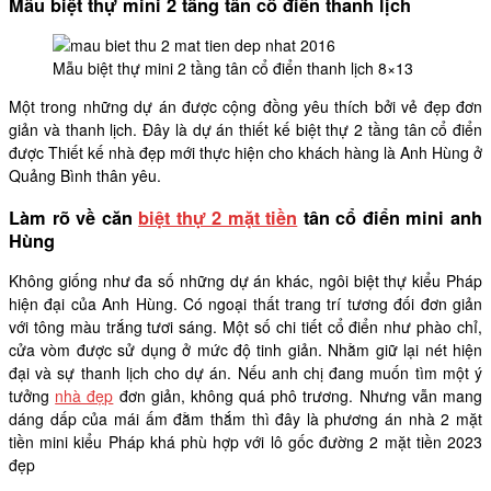
Mẫu biệt thự mini 2 tầng tân cổ điển thanh lịch
Mẫu biệt thự mini 2 tầng tân cổ điển thanh lịch 8×13
Một trong những dự án được cộng đồng yêu thích bởi vẻ đẹp đơn
giản và thanh lịch. Đây là dự án thiết kế biệt thự 2 tầng tân cổ điển
được Thiết kế nhà đẹp mới thực hiện cho khách hàng là Anh Hùng ở
Quảng Bình thân yêu.
Làm rõ về căn
biệt thự 2 mặt tiền
tân cổ điển mini anh
Hùng
Không giống như đa số những dự án khác, ngôi biệt thự kiểu Pháp
hiện đại của Anh Hùng. Có ngoại thất trang trí tương đối đơn giản
với tông màu trắng tươi sáng. Một số chi tiết cổ điển như phào chỉ,
cửa vòm được sử dụng ở mức độ tinh giản. Nhằm giữ lại nét hiện
đại và sự thanh lịch cho dự án. Nếu anh chị đang muốn tìm một ý
tưởng
nhà đẹp
đơn giản, không quá phô trương. Nhưng vẫn mang
dáng dấp của mái ấm đằm thắm thì đây là phương án nhà 2 mặt
tiền mini kiểu Pháp khá phù hợp với lô gốc đường 2 mặt tiền 2023
đẹp