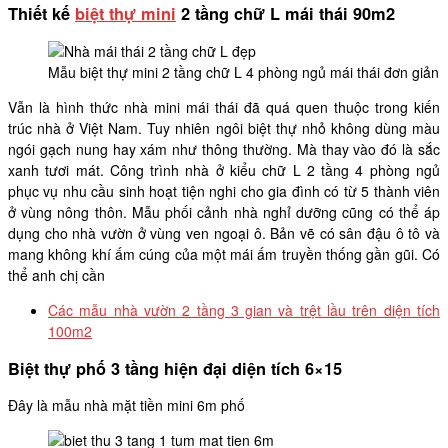
Thiết kế
biệt thự mini
2 tầng chữ L mái thái 90m2
Mẫu biệt thự mini 2 tầng chữ L 4 phòng ngủ mái thái đơn giản
Vẫn là hình thức nhà mini mái thái đã quá quen thuộc trong kiến
trúc nhà ở Việt Nam. Tuy nhiên ngôi biệt thự nhỏ không dùng màu
ngói gạch nung hay xám như thông thường. Mà thay vào đó là sắc
xanh tươi mát. Công trình nhà ở kiểu chữ L 2 tầng 4 phòng ngủ
phục vụ nhu cầu sinh hoạt tiện nghi cho gia đình có từ 5 thành viên
ở vùng nông thôn. Mẫu phối cảnh nhà nghỉ dưỡng cũng có thể áp
dụng cho nhà vườn ở vùng ven ngoại ô. Bản vẽ có sân đậu ô tô và
mang không khí ấm cúng của một mái ấm truyền thống gần gũi. Có
thể anh chị cần
Các mẫu nhà vườn 2 tầng 3 gian và trệt lầu trên diện tích
100m2
Biệt thự phố 3 tầng hiện đại diện tích 6×15
Đây là mẫu nhà mặt tiền mini 6m phố