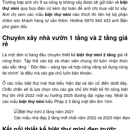
Trường hợp anh chị ở xa công ty không xây được sẽ gửi bản vẽ
biệt
thự mini
qua bưu điện có kèm dự toán để anh chị mua vật tư xây.
Anh chị xem các mẫu
biệt thự mini
nào thích thì liên hệ bộ phận
chăm sóc khách hàng tư vấn thêm. Hotline 0975 945 433 anh Bản
phó giám đốc
Chuyên xây nhà vườn 1 tầng và 2 tầng giá
rẻ
Là một đơn vị hàng đầu chuyên thiết kế
biệt thự mini 2 tầng
giá rẻ
nông thôn. Tập thể cán bộ và nhân viên chúng tôi luôn nhận thức
sâu sắc rằng: ” Độc đáo – sáng tạo và hợp công năng sử dụng cũng
tài chính” là điều mà các gia chủ luôn băn khoăn.
Ở các mẫu biệt thự mái thái kiểu hiện đại và tân cổ điển dưới đây.
Chắc chắn sẽ là lựa chọn cho các gia chủ khi thiết kế thi công biệt
thự lớn nhỏ 2022 mới xu hướng 2025 đương đại ngày nay. Nhất là
các mẫu
biệt thự mini
kiểu Pháp 2 3 tầng mặt tiền 8m 10m
Các mẫu nhà đẹp 2 tầng mới nhất năm 2022 và 2023 hiện đang 
Kết nối thiết kế biệt thự mini đẹp trước