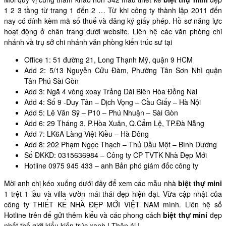
1 2 3 tầng từ trang 1 đến 2 … Từ khi công ty thành lập 2011 đến
nay có đính kèm mã số thuế và đăng ký giấy phép. Hồ sơ năng lực
hoạt động ở chân trang dưới website. Liên hệ các văn phòng chi
nhánh và trụ sở chi nhánh văn phòng kiến trúc sư tại
Office 1: 51 đường 21, Long Thạnh Mỹ, quận 9 HCM
Add 2: 5/13 Nguyễn Cửu Đàm, Phường Tân Sơn Nhì quận
Tân Phú Sài Gòn
Add 3: Ngã 4 vòng xoay Trảng Dài Biên Hòa Đồng Nai
Add 4: Số 9 -Duy Tân – Dịch Vọng – Cầu Giấy – Hà Nội
Add 5: Lê Văn Sỹ – P10 – Phú Nhuận – Sài Gòn
Add 6: 29 Tháng 3, P.Hòa Xuân, Q.Cẩm Lệ, TP.Đà Nẵng
Add 7: LK6A Làng Việt Kiều – Hà Đông
Add 8: 202 Phạm Ngọc Thạch – Thủ Dầu Một – Bình Dương
Số ĐKKD: 0315636984 – Công ty CP TVTK Nhà Đẹp Mới
Hotline 0975 945 433 – anh Bản phó giám đốc công ty
Mời anh chị kéo xuống dưới đây để xem các mẫu nhà
biệt thự mini
1 trệt 1 lầu và villa vườn mái thái đẹp hiện đại. Vừa cập nhật của
công ty THIẾT KẾ NHÀ ĐẸP MỚI VIỆT NAM mình. Liên hệ số
Hotline trên để gửi thêm kiểu và các phong cách
biệt thự mini
đẹp
nhất thế giới kiểu kiến trúc xanh.! Thân ái.!