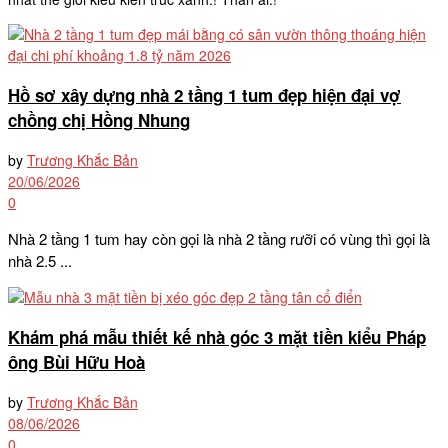
Hồ sơ xây dựng nhà 2 tầng 1 tum đẹp hiện đại vợ
chồng chị Hồng Nhung
by
Trương Khắc Bản
20/06/2026
0
Nhà 2 tầng 1 tum hay còn gọi là nhà 2 tầng rưỡi có vùng thì gọi là
nhà 2.5 ...
Khám phá mẫu thiết kế nhà góc 3 mặt tiền kiểu Pháp
ông Bùi Hữu Hoà
by
Trương Khắc Bản
08/06/2026
0