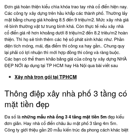
Đơn giá hoàn thiện kiểu chìa khóa trao tay nhà cổ điển hiện nay.
Các công ty xây dựng trên hầu khắp các thành phố. Thường lấy
mặt bằng chung giá khoảng 8.5 đến 9 triệu/m2. Mức xây nhà giá
rẻ bình thường vật tư trung bình khá. Còn thực tế nếu xây nhà
cổ điển giá rẻ hơn khoảng dưới 8 triệu/m2 đến 8.2 triêu/m2 hoàn
thiện. Thì họ sẽ tính thêm các hệ số phát sinh khác như. Phần
diện tích móng, mái, địa điểm thi công xa hay gần.. Chung quy
lại phải có lợi nhuận thì mới hợp đồng thi công và ràng buộc.
Các bạn có thể tham khảo bảng giá của công ty xây dựng NHÀ
ĐẸP NỚI áp dụng tại TP HCM hay Hà Nội qua bài viết sau
Xây nhà trọn gói tại TPHCM
Thông điệp xây nhà phố 3 tầng có
mặt tiền đẹp
Đa số là
những mẫu nhà ống 3 4 tầng mặt tiền 5m
đẹp kiểu
đơn giản. Hay nhà cổ điển châu âu mặt phố 3 tầng 4m 5m.
Công ty giới thiệu gần 20 mẫu kiến trúc đa phong cách khác biệt