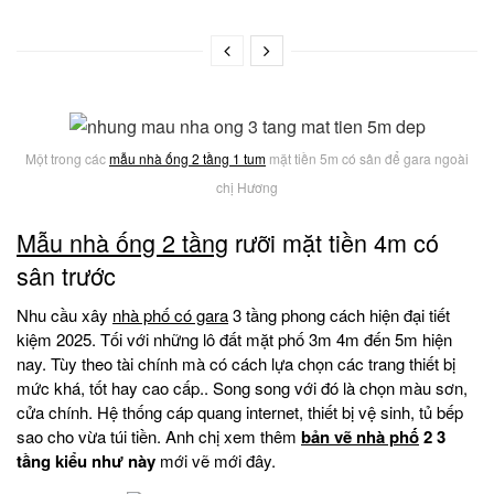
Một trong các
mẫu nhà ống 2 tầng 1 tum
mặt tiền 5m có sân để gara ngoài
chị Hương
Mẫu nhà ống 2 tầng
rưỡi mặt tiền 4m có
sân trước
Nhu cầu xây
nhà phố có gara
3 tầng phong cách hiện đại tiết
kiệm 2025. Tối với những lô đất mặt phố 3m 4m đến 5m hiện
nay. Tùy theo tài chính mà có cách lựa chọn các trang thiết bị
mức khá, tốt hay cao cấp.. Song song với đó là chọn màu sơn,
cửa chính. Hệ thống cáp quang internet, thiết bị vệ sinh, tủ bếp
sao cho vừa túi tiền. Anh chị xem thêm
bản vẽ nhà phố
2 3
tầng kiểu như này
mới vẽ mới đây.