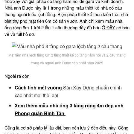
trúc xây với giải pháp có tầng hầm nổi để gara và kinh doanh.
Nhà anh Được này là 1 trong những mẫu thiết kế nhà có cầu
thang ngoài kiểu lệch tầng. Biện pháp thiết kế theo kiến trúc nhà
biệt thự phố mặt tiền 6m có sân vườn. Anh chị xem mẫu nhà
ống rộng 6m 1 trệt 2 lầu 1 sân thượng đầy đủ hơn
Ở ĐÂY
có bản
vẽ và full hồ sơ.
Mặt tiền nhà lệch tầng 6m 3 tầng thiết kế có tầng hầm nổi và 2 cầu thang
trong và ngoài anh Được cập nhật năm 2025
Ngoài ra còn
Cách tính mét vuông
Sàn Xây Dựng chuẩn chính
xác nhất mọi thời đại
Xem thêm mẫu nhà ống 3 tầng rộng 4m đẹp anh
Phong quận Bình Tân
Cũng là cơ sở pháp lý lâu dài, bạn nên lưu ý đến điều này. Công