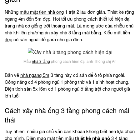
Những
mẫu mặt tiền nhà ống
1 trệt 2 lầu đơn giản. Thiết kế rộng
ngang 4m đến 5m đẹp. Hot tối ưu phong cách thiết kế hiện đại
trang nhã có giếng trời thoáng mát. Là mong ước của nhiều chủ
nhà khi lên phương án
xây nhà 3 tầng
mái bằng. Kiểu
mặt tiền
đẹp
có sân ngoài để gara cho gia đình.
Mẫu
nhà 3 tầng
phong cách hiện đại anh Thông chị An
Bản vẽ
nhà ngang 5m
3 tầng này có sân để ô tô phía ngoài.
Công năng có 4 phòng ngủ 1 phòng thờ và 1 sinh hoạt chung.
Diện tích sàn 5x16m có 1 phòng ngủ ở tầng trệt cho người già
lớn tuổi
Cách xây nhà ống 3 tầng phong cách mái
thái
Tuy nhiên, nhiều gia chủ vẫn băn khoăn không biết nên lựa chọn
cho mình. Diện mạo mặt tiền mẫu
thiết kế nhà phố
3 4 tầng