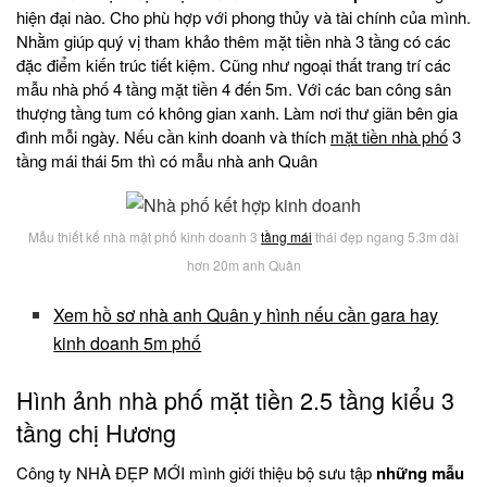
hiện đại nào. Cho phù hợp với phong thủy và tài chính của mình.
Nhằm giúp quý vị tham khảo thêm mặt tiền nhà 3 tầng có các
đặc điểm kiến trúc tiết kiệm. Cũng như ngoại thất trang trí các
mẫu nhà phố 4 tầng mặt tiền 4 đến 5m. Với các ban công sân
thượng tầng tum có không gian xanh. Làm nơi thư giãn bên gia
đình mỗi ngày. Nếu cần kinh doanh và thích
mặt tiền nhà phố
3
tầng mái thái 5m thì có mẫu nhà anh Quân
Mẫu thiết kế nhà mặt phố kinh doanh 3
tầng mái
thái đẹp ngang 5.3m dài
hơn 20m anh Quân
Xem hồ sơ nhà anh Quân y hình nếu cần gara hay
kinh doanh 5m phố
Hình ảnh nhà phố mặt tiền 2.5 tầng kiểu 3
tầng chị Hương
Công ty NHÀ ĐẸP MỚI mình giới thiệu bộ sưu tập
những mẫu