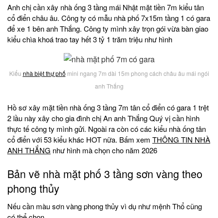
Anh chị cần xây nhà ống 3 tầng mái Nhật mặt tiền 7m kiểu tân
cổ điển châu âu. Công ty có mẫu nhà phố 7x15m tầng 1 có gara
để xe 1 bên anh Thắng. Công ty mình xây trọn gói vừa bàn giao
kiểu chìa khoá trao tay hết 3 tỷ 1 trăm triệu như hình
Kiểu
nhà biệt thự phố
mini ngang 7m dài 15m phong cách châu âu mái ngói
anh Thắng
Hồ sơ xây mặt tiền nhà ống 3 tầng 7m tân cổ điển có gara 1 trệt
2 lầu này xây cho gia đình chị An anh Thắng Quý vị cần hình
thực tế công ty mình gửi. Ngoài ra còn có các kiểu nhà ống tân
cổ điển với 53 kiểu khác HOT nữa. Bấm xem
THÔNG TIN NHÀ
ANH THẮNG
như hình mà chọn cho năm 2026
Bản vẽ nhà mặt phố 3 tầng sơn vàng theo
phong thủy
Nếu cần màu sơn vàng phong thủy vì dụ như mệnh Thổ cũng
có thể chọn