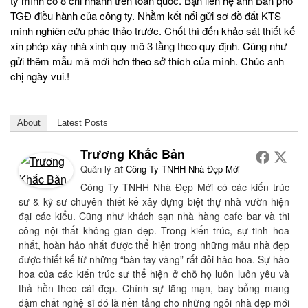
ty mình có 8 chi nhánh trên toàn quốc. Bạn liên hệ anh Bản phó
TGĐ điều hành của công ty. Nhằm kết nối gửi sơ đồ đất KTS
mình nghiên cứu phác thảo trước. Chốt thì đến khảo sát thiết kế
xin phép xây nhà xinh quy mô 3 tầng theo quy định. Cũng như
gửi thêm mẫu mã mới hơn theo sở thích của mình. Chúc anh
chị ngày vui.!
About
Latest Posts
Trương Khắc Bản
at
Quản lý
Công Ty TNHH Nhà Đẹp Mới
Công Ty TNHH Nhà Đẹp Mới có các kiến trúc
sư & kỹ sư chuyên thiết kế xây dựng biệt thự nhà vườn hiện
đại các kiểu. Cũng như khách sạn nhà hàng cafe bar và thi
công nội thất không gian đẹp. Trong kiến trúc, sự tinh hoa
nhất, hoàn hảo nhất được thể hiện trong những mẫu nhà đẹp
được thiết kế từ những “bàn tay vàng” rất đỗi hào hoa. Sự hào
hoa của các kiến trúc sư thể hiện ở chỗ họ luôn luôn yêu và
thả hồn theo cái đẹp. Chính sự lãng mạn, bay bổng mang
đậm chất nghệ sĩ đó là nền tảng cho những ngôi nhà đẹp mới