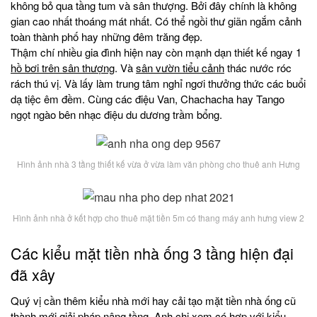
không bỏ qua tầng tum và sân thượng. Bởi đây chính là không
gian cao nhất thoáng mát nhất. Có thể ngồi thư giãn ngắm cảnh
toàn thành phố hay những đêm trăng đẹp.
Thậm chí nhiều gia đình hiện nay còn mạnh dạn thiết kế ngay 1
hồ bơi trên sân thượng
. Và
sân vườn tiểu cảnh
thác nước róc
rách thú vị. Và lấy làm trung tâm nghỉ ngơi thưởng thức các buổi
dạ tiệc êm đềm. Cùng các điệu Van, Chachacha hay Tango
ngọt ngào bên nhạc điệu du dương trầm bổng.
Hình ảnh nhà 3 tầng thiết kế vừa ở vừa làm văn phòng cho thuê anh Hưng
Hình ảnh nhà ở kết hợp cho thuê mặt tiền 5m có thang máy anh hưng view 2
Các kiểu mặt tiền nhà ống 3 tầng hiện đại
đã xây
Quý vị cần thêm kiểu nhà mới hay cải tạo mặt tiền nhà ống cũ
thành mới giải pháp nâng tầng. Anh chị xem có hợp với kiểu