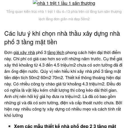
Tổng quan kiến trúc nhà 1 trệt 1 lầu 4×13 phía trên có tầng tum sân thượng
lệch tầng đơn giản mà đẹp 50m2
Các lưu ý khi chọn nhà thầu xây dựng nhà
phố 3 tầng mặt tiền
Đơn
giá xây nhà
phố 3
tầng lệch
phong cách hiện đại thời điểm
này. Chi phí có giá cao hơn so với những năm trước. Cụ thể giá
xây thô khoảng từ 4.3 đến 4.5 triệu/m2 chưa có sơn tường đã đi
âm ống điện nước. Qúy vị nên hiểu khi xây nhà phố 3 tầng mặt
tiền diện tích 50m2 60m2 70m2. Thiết kế thông thoáng hiện đại
này. Có nhiều công ty chào giá từ khoảng 4.3 triệu/m2. Điều đó
có nghĩa là vật liệu kém chất lượng thi công kéo dài thời gian.
Anh chị nên hỏi kỹ giá họ đưa ra triệu/m2. Là đã có bao gồm
những gì và đã có sơn tường, điện và cấp thoát nước chưa. Bởi
hiện nay nhiều công ty xây dựng có nhiều mẹo và cách tính rất
khó lường
Xem các mẫu thiết kế nhà phố đẹp 2 3 tầng mặt