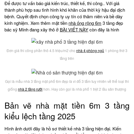
Để được tư vấn báo giá kiến trúc, thiết kế, thi công.. Với giá
thành phù hợp sau tình hình khó khăn của thời kỳ hậu đại dịch
bệnh. Quyết định chọn công ty uy tín có thâm niên và bề dày
kinh nghiệm. Xem thêm mặt tiền
nhà ống rộng 6m
3 tầng đẹp
bác sỹ Minh đang xây thô ở
BÀI VIẾT NÀY
còn đây là hình
Đơn giá thi công phần thô 4.5 triệu/m2 cho
nhà 4 phòng ngủ
1 phòng thờ 3
tầng trên
Gọi là mẫu nhà 3 tầng mặt phố 6m đẹp là vì đổ 3 tấm tuy nhiên về thể loại thì
giống
nhà 2 tầng rưỡi
hơn. Hay còn gọi là nhà phố 1 trệt 2 lầu sân thượng
Bản vẽ nhà mặt tiền 6m 3 tầng
kiểu lệch tầng 2025
Hình ảnh dưới đây là hồ sơ thiết kế nhà 3 tầng hiện đại. Kiến