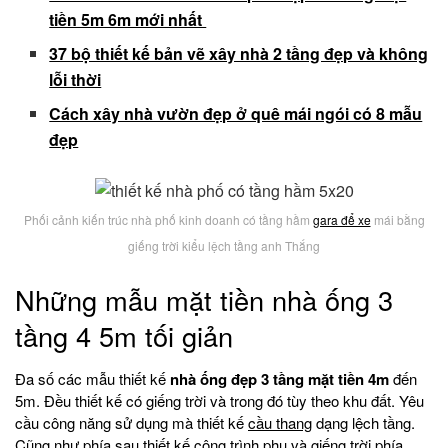
tiền 5m 6m mới nhất
37 bộ thiết kế bản vẽ xây nhà 2 tầng đẹp và không
lỗi thời
Cách xây nhà vườn đẹp ở quê mái ngói có 8 mẫu
đẹp
Phối cảnh kiến trúc nhà phố kinh doanh có tầng hầm
gara để xe
mái bằng
giếng trời kiểu lệch tầng anh Thắng
Những mẫu mặt tiền nhà ống 3
tầng 4 5m tối giản
Đa số các mẫu thiết kế
nhà ống đẹp 3 tầng mặt tiền 4m
đến
5m. Đều thiết kế có giếng trời và trong đó tùy theo khu đất. Yêu
cầu công năng sử dụng mà thiết kế
cầu thang
dạng lệch tầng.
Cũng như phía sau thiết kế công trình phụ và giếng trời phía