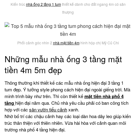
Kiến trúc
nhà ống 2 tầng 1 tum
thiết kế dành cho đất ngang 4m có sân
thượng
Phối cảnh góc nhìn 2
nhà mặt tiền 4m
hình hộp chị Mỹ Củ Chi
Những mẫu nhà ống 3 tầng mặt
tiền 4m 5m đẹp
Thông thường khi thiết kế các mẫu nhà ống hiện đại 3 tầng 1
tum đẹp. Ý tưởng style phong cách hiện đại ngoài giếng trời. Mà
minh trình bày như trên. Thì còn thiết kế
mặt tiền nhà phố 4
tầng
hiện đại năm qua. Chủ nhà yêu cầu phải có ban công tích
hợp với các
sân vườn tiểu cảnh
xanh.
Nhờ bố trí các chậu cảnh hay các loại dàn hoa dây leo giúp kiến
trúc thân thiện với thiên nhiên. Vừa hài hòa với cảnh quan môi
trường nhà phố 4 tầng hiện đại.