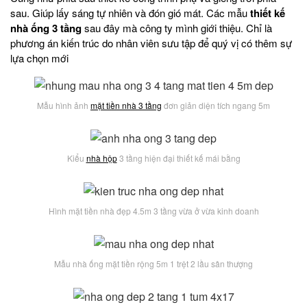
sau. Giúp lấy sáng tự nhiên và đón gió mát. Các mẫu
thiết kế
nhà ống 3 tầng
sau đây mà công ty mình giới thiệu. Chỉ là
phương án kiến trúc do nhân viên sưu tập để quý vị có thêm sự
lựa chọn mới
Mẫu hình ảnh
mặt tiền nhà 3 tầng
đơn giản diện tích ngang 5m
Kiểu
nhà hộp
3 tầng hiện đại thiết kế mái bằng
Hình mặt tiền nhà đẹp 4.5m 3 tầng vừa ở vừa kinh doanh
Mẫu nhà ống mặt tiền rộng 5m 1 trệt 2 lầu sân thượng