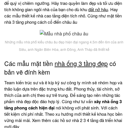
để quý vị chiêm ngưỡng. Hãy trao quyền làm đẹp và tối ưu diện
tích không gian ngôi nhà của bạn cho dù khu
đất nở hậu
. Hay
các mẫu thiết kế nhà cao tầng diện tích nhỏ. Cũng như mặt tiền
nhà 3 tầng phong cách cổ điển châu âu
Những mẫu nhà phố kiểu châu âu đẹp hiện đại ngang 4.5m đến 6m của anh
Siêu, anh Ngân Biên Hòa, anh Đông, Anh Tháp đã thiết kế
Các mẫu mặt tiền
nhà ống 3 tầng đẹp
có
bản vẽ đính kèm
Team kiến trúc sư và ê kíp kỹ sư công ty mình sẽ nhóm họp và
thảo luận dựa trên đặc trưng khu đất. Phong thủy, tài chính, sở
thích của anh chị theo sự trẻ trung. Để sáng tạo nên những tác
phẩm nhà đẹp độc đáo hợp lý. Cũng như tư vấn
xây nhà ống 3
tầng phong cách hiện đại
nói không với phát sinh. Với cách
tiết kiệm chi phí nhất. Theo xu hướng mới thiết kế khoa học bền
vững mãi mãi. Xem thêm các hồ sơ nhà 2 3 4 tầng đã triển khai
mới đây