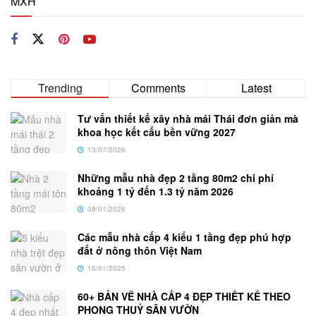
MXH
Trending
Comments
Latest
Tư vấn thiết kế xây nhà mái Thái đơn giản mà
khoa học kết cấu bền vững 2027
13/07/2026
Những mẫu nhà đẹp 2 tầng 80m2 chi phí
khoảng 1 tỷ đến 1.3 tỷ năm 2026
08/01/2026
Các mẫu nhà cấp 4 kiểu 1 tầng đẹp phú hợp
đất ở nông thôn Việt Nam
15/01/2025
60+ BẢN VẼ NHÀ CẤP 4 ĐẸP THIẾT KẾ THEO
PHONG THUỶ SÂN VƯỜN