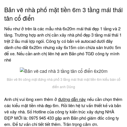
Bản vẽ nhà phố mặt tiền 6m 3 tầng mái thái
tân cổ điển
Nếu như ở trên là các mẫu nhà 6x20m mái thái đẹp 1 tầng và 2
tầng. Trường hợp anh chị cần xây nhà phố đẹp 3 tầng mái thái 1
trệt 2 lầu mái lợp ngói. Công ty có bản vẽ autocad dưới đây
dành cho đất 6x20m nhưng xây 6x15m còn chừa sân trước 5m
để xe. Nếu cần anh chị liên hệ anh Bản phó TGĐ công ty mình
nhé
Bản vẽ thi công mặt đứng nhà phố 3 tầng mái thái mặt tiền 6m kiểu bán cổ
điển anh Dũng
Anh chị vui lòng xem thêm ở
đường dẫn này
nếu cần chọn thêm
các kiểu mặt tiền nhà đẹp 6m. Rồi liên hệ tư vấn thiết kế và bản
vẽ xây nhà. Số Hotline của công ty kiến trúc xây dựng NHÀ
ĐẸP MỚI là: 0975 945 433 gặp anh Bản phó giám đốc công ty
em. Để tư vấn chi tiết tiết thêm. Trân trọng cảm ơn.