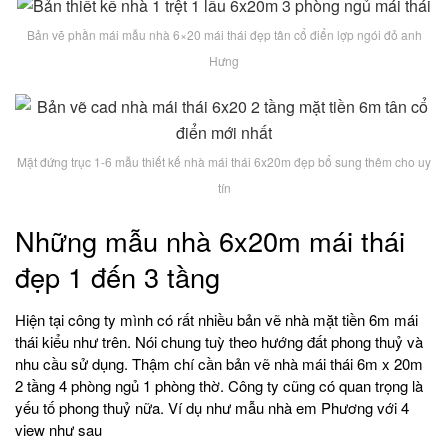
Bản vẽ phần mái mẫu nhà 6×20 mái thái đẹp tân cổ điển lợp ngói đỏ anh
Hưng
Mặt đứng trục 1-6 mẫu thiết kế nhà mái thái 6x20m đẹp bổ sung thêm cho uy
tín
Những mẫu nhà 6x20m mái thái
đẹp 1 đến 3 tầng
Hiện tại công ty mình có rất nhiều bản vẽ nhà mặt tiền 6m mái
thái kiểu như trên. Nói chung tuỳ theo hướng đất phong thuỷ và
nhu cầu sử dụng. Thậm chí cần bản vẽ nhà mái thái 6m x 20m
2 tầng 4 phòng ngủ 1 phòng thờ. Công ty cũng có quan trọng là
yếu tố phong thuỷ nữa. Ví dụ như mẫu nhà em Phương với 4
view như sau