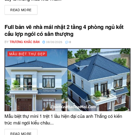
READ MORE
DETAILS
Full bản vẽ nhà mái nhật 2 tầng 4 phòng ngủ kết
cấu lợp ngói có sân thượng
BY
TRƯƠNG KHẮC BẢN
08/06/2026
0
MẪU BIỆT THỰ ĐẸP
Mẫu biệt thự mini 1 trệt 1 lầu hiện đại của anh Thắng có kiến
trúc mái ngói kiểu châu...
READ MORE
DETAILS