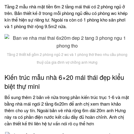
Tầng 2 mẫu nhà mặt tiền 6m 2 tầng mái thái có 2 phòng ngủ ở
trên. Bản thiết kế ở trong mỗi phòng ngủ đều có phòng wc khép
kín thể hiện sự riêng tư. Ngoài ra còn có 1 phòng kho sân phơi
và 1 phòng thờ rộng 9.5m2 nữa.
Tầng 2 thiết kế gồm 2 phòng ngủ 2 wc và 1 phòng thờ theo nhu cầu phong
thuỷ của gia đình vợ chồng anh Hưng
Kiến trúc mẫu nhà 6×20 mái thái đẹp kiểu
biệt thự mini
Bổ sung thêm 2 bản vẽ nữa trong phần kiến trúc trục 1-6 và mặt
bằng nhà mái ngói 2 tầng 6x20m để anh chị xem tham khảo
thêm cho uy tín. Ngoài bản vẽ nhà rộng 6m dài 20m anh Hưng
này ra có phần điện nước kết cấu đầy đủ hoàn chỉnh. Anh chị
cần thiết kế thì liên hệ tư vấn nói rõ cụ thể hơn