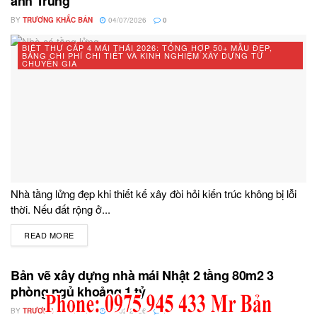
anh Trung
BY
TRƯƠNG KHẮC BẢN
04/07/2026
0
BIỆT THỰ CẤP 4 MÁI THÁI 2026: TỔNG HỢP 50+ MẪU ĐẸP,
BẢNG CHI PHÍ CHI TIẾT VÀ KINH NGHIỆM XÂY DỰNG TỪ
CHUYÊN GIA
Nhà tầng lửng đẹp khi thiết kế xây đòi hỏi kiến trúc không bị lỗi
thời. Nếu đất rộng ở...
READ MORE
DETAILS
Bản vẽ xây dựng nhà mái Nhật 2 tầng 80m2 3
phòng ngủ khoảng 1 tỷ
BY
TRƯƠNG KHẮC BẢN
03/02/2026
0