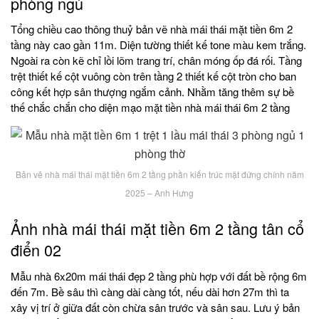
phòng ngủ
Tổng chiều cao thông thuỷ bản vẽ nhà mái thái mặt tiền 6m 2
tầng này cao gần 11m. Diện tường thiết kế tone màu kem trắng.
Ngoài ra còn kẽ chỉ lồi lõm trang trí, chân móng ốp đá rối. Tầng
trệt thiết kế cột vuông còn trên tầng 2 thiết kế cột tròn cho ban
công kết hợp sân thượng ngắm cảnh. Nhằm tăng thêm sự bề
thế chắc chắn cho diện mạo mặt tiền nhà mái thái 6m 2 tầng
Bản vẽ nhà mái thái mặt tiền 6m 2 tầng phần kiến trúc mặt đứng chính năm
2025 – Anh Hưng
Ảnh nhà mái thái mặt tiền 6m 2 tầng tân cổ
điển 02
Mẫu nhà 6x20m mái thái đẹp 2 tầng phù hợp với đất bề rộng 6m
đến 7m. Bề sâu thì càng dài càng tốt, nếu dài hơn 27m thì ta
xây vị trí ở giữa đất còn chừa sân trước và sân sau. Lưu ý bản