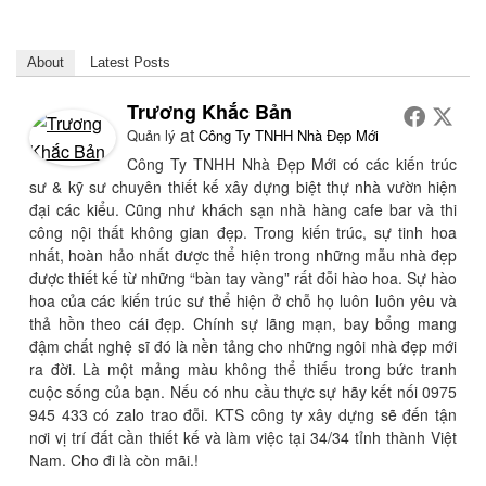
About
Latest Posts
Trương Khắc Bản
at
Quản lý
Công Ty TNHH Nhà Đẹp Mới
Công Ty TNHH Nhà Đẹp Mới có các kiến trúc
sư & kỹ sư chuyên thiết kế xây dựng biệt thự nhà vườn hiện
đại các kiểu. Cũng như khách sạn nhà hàng cafe bar và thi
công nội thất không gian đẹp. Trong kiến trúc, sự tinh hoa
nhất, hoàn hảo nhất được thể hiện trong những mẫu nhà đẹp
được thiết kế từ những “bàn tay vàng” rất đỗi hào hoa. Sự hào
hoa của các kiến trúc sư thể hiện ở chỗ họ luôn luôn yêu và
thả hồn theo cái đẹp. Chính sự lãng mạn, bay bổng mang
đậm chất nghệ sĩ đó là nền tảng cho những ngôi nhà đẹp mới
ra đời. Là một mảng màu không thể thiếu trong bức tranh
cuộc sống của bạn. Nếu có nhu cầu thực sự hãy kết nối 0975
945 433 có zalo trao đỗi. KTS công ty xây dựng sẽ đến tận
nơi vị trí đất cần thiết kế và làm việc tại 34/34 tỉnh thành Việt
Nam. Cho đi là còn mãi.!