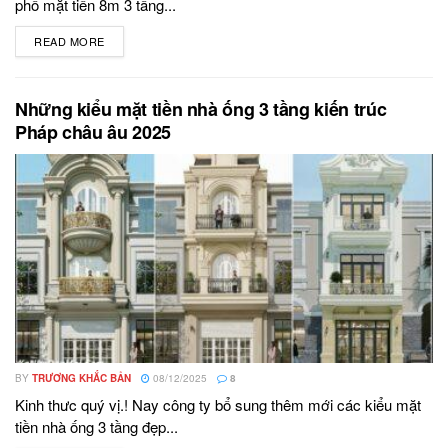
phố mặt tiền 8m 3 tầng...
READ MORE
DETAILS
Những kiểu mặt tiền nhà ống 3 tầng kiến trúc
Pháp châu âu 2025
BY
TRƯƠNG KHẮC BẢN
08/12/2025
8
Kinh thưc quý vị.! Nay công ty bổ sung thêm mới các kiểu mặt
tiền nhà ống 3 tầng đẹp...