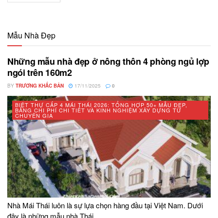
Mẫu Nhà Đẹp
Những mẫu nhà đẹp ở nông thôn 4 phòng ngủ lợp
ngói trên 160m2
BY
TRƯƠNG KHẮC BẢN
17/11/2025
0
BIỆT THỰ CẤP 4 MÁI THÁI 2026: TỔNG HỢP 50+ MẪU ĐẸP,
BẢNG CHI PHÍ CHI TIẾT VÀ KINH NGHIỆM XÂY DỰNG TỪ
CHUYÊN GIA
Nhà Mái Thái luôn là sự lựa chọn hàng đầu tại Việt Nam. Dưới
đây là những mẫu nhà Thái...