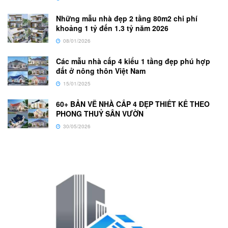
Những mẫu nhà đẹp 2 tầng 80m2 chi phí
khoảng 1 tỷ đến 1.3 tỷ năm 2026
08/01/2026
Các mẫu nhà cấp 4 kiểu 1 tầng đẹp phú hợp
đất ở nông thôn Việt Nam
15/01/2025
60+ BẢN VẼ NHÀ CẤP 4 ĐẸP THIẾT KẾ THEO
PHONG THUỶ SÂN VƯỜN
30/05/2026