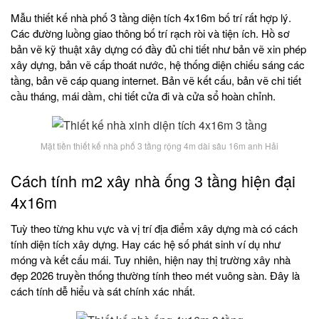
Mẫu thiết kế nhà phố 3 tầng diện tích 4x16m bố trí rất hợp lý.
Các đường luồng giao thông bố trí rạch ròi và tiện ích. Hồ sơ
bản vẽ kỹ thuật xây dựng có đầy đủ chi tiết như bản vẽ xin phép
xây dựng, bản vẽ cấp thoát nước, hệ thống diện chiếu sáng các
tầng, bản vẽ cáp quang internet. Bản vẽ kết cấu, bản vẽ chi tiết
cầu tháng, mái dầm, chi tiết cửa đi và cửa sổ hoàn chỉnh.
Mặt tiền thiết kế nhà phố 3 tầng rộng 4m dài sâu 16m anh Hải
Cách tính m2 xây nhà ống 3 tầng hiện đại
4x16m
Tuỳ theo từng khu vực và vị trí địa điểm xây dựng mà có cách
tính diện tích xây dựng. Hay các hệ số phát sinh ví dụ như
móng và kết cấu mái. Tuy nhiên, hiện nay thị trường xây nhà
đẹp 2026 truyền thống thường tính theo mét vuông sàn. Đây là
cách tính dễ hiểu và sát chính xác nhất.