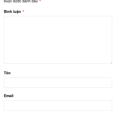
buộc được đánh dấu
*
Bình luận
*
Tên
Email