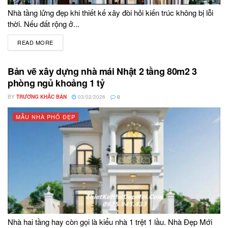
Nhà tầng lửng đẹp khi thiết kế xây đòi hỏi kiến trúc không bị lỗi
thời. Nếu đất rộng ở...
READ MORE
DETAILS
Bản vẽ xây dựng nhà mái Nhật 2 tầng 80m2 3
phòng ngủ khoảng 1 tỷ
BY
TRƯƠNG KHẮC BẢN
03/02/2026
0
MẪU NHÀ PHỐ ĐẸP
Nhà hai tầng hay còn gọi là kiểu nhà 1 trệt 1 lầu. Nhà Đẹp Mới