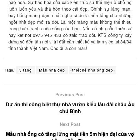
hào hoa. Sự hào hoa của các kiến trúc sư thể hiện ở chỗ họ
luôn luôn yêu và thả hồn theo cái đẹp. Chính sự lãng mạn,
bay bổng mang đậm chất nghệ sĩ đó là nền tảng cho những
ngôi nhà đẹp mới ra đời. Là một mảng màu không thể thiếu
trong bức tranh cuộc sống của bạn. Nếu có nhu cầu thực sự
hãy kết nối 0975 945 433 có zalo trao đỗi. KTS công ty xây
dựng sẽ đến tận nơi vị trí đất cần thiết kế và làm việc tại 34/34
tỉnh thành Việt Nam. Cho đi là còn mãi.!
Tags:
3 tầng
Mẫu nhà đẹp
thiết kế nhà ống đẹp
Previous Post
Dự án thi công biệt thự nhà vườn kiểu lâu đài châu Âu
chú Bình
Next Post
Mẫu nhà ống có tầng lửng mặt tiền 5m hiện đại của vợ