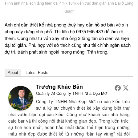
Hình ảnh nhà lệch tầng hiện đại 4m x 16m kiến trúc đơn giản anh Đại ở Long
Khánh
Anh chị cần thiết kế nhà phong thuỷ hay cần hồ sơ bản vẽ xin
phép xây dựng nhà phố. Thì liên hệ 0975 945 433 để làm rõ
thêm. Cũng như tư vấn xây nhà ống 3 tầng tân cổ điển và hiện
đại tối giản. Phù hợp với sở thích cũng như tài chính ngân sách
dự trù tránh phát sinh ngoài mong móng. Trân trọng.!
About
Latest Posts
Trương Khắc Bản
at
Quản lý
Công Ty TNHH Nhà Đẹp Mới
Công Ty TNHH Nhà Đẹp Mới có các kiến trúc
sư & kỹ sư chuyên thiết kế xây dựng biệt thự
nhà vườn hiện đại các kiểu. Cũng như khách sạn nhà hàng
cafe bar và thi công nội thất không gian đẹp. Trong kiến trúc,
sự tinh hoa nhất, hoàn hảo nhất được thể hiện trong những
mẫu nhà đẹp được thiết kế từ những “bàn tay vàng” rất đỗi