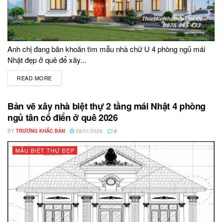
Anh chị đang băn khoăn tìm mẫu nhà chữ U 4 phòng ngủ mái
Nhật đẹp ở quê để xây...
READ MORE
DETAILS
Bản vẽ xây nhà biệt thự 2 tầng mái Nhật 4 phòng
ngủ tân cổ điển ở quê 2026
BY
TRƯƠNG KHẮC BẢN
08/01/2026
0
MẪU BIỆT THỰ ĐẸP