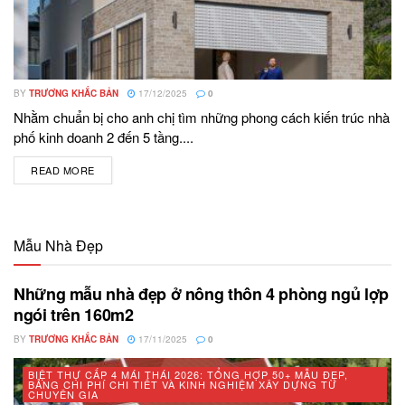
BY
TRƯƠNG KHẮC BẢN
17/12/2025
0
Nhằm chuẩn bị cho anh chị tìm những phong cách kiến trúc nhà
phố kinh doanh 2 đến 5 tầng....
READ MORE
DETAILS
Mẫu Nhà Đẹp
Những mẫu nhà đẹp ở nông thôn 4 phòng ngủ lợp
ngói trên 160m2
BY
TRƯƠNG KHẮC BẢN
17/11/2025
0
BIỆT THỰ CẤP 4 MÁI THÁI 2026: TỔNG HỢP 50+ MẪU ĐẸP,
BẢNG CHI PHÍ CHI TIẾT VÀ KINH NGHIỆM XÂY DỰNG TỪ
CHUYÊN GIA