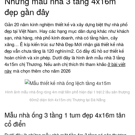
Những mẫu nhà 3 tầng 4x16m
đẹp gần đây
Gần 20 năm kinh nghiệm thiết kế và xây dựng biệt thự nhà phố
đẹp tại Việt Nam. Hay các hạng mục dân dụng khác như khách
sạn, nhà hàng, nhà phố kinh doanh, nhà có tầng hầm, cây
xăng… Ê kíp kiến trúc sư Nhà Đẹp Mới nhận giá thiết kế nhà
đẹp vẫn chưa tăng là 120 nghìn/m2. Có đầy đủ hồ sơ thiết kế
hoàn chỉnh và xin phép. Dưới đây là hình ảnh mẫu nhà 3 tầng
4x15m chị Thương. Nếu anh chị thích thì tham khảo
ở bài viết
này
mà chọn thêm cho năm 2026
Hình ảnh mẫu nhà ống rộng 4m mặt tiền phố hiện đại 1 trệt 2 lầu sân thượng
60m2 diện tích 4x15m chị Thương tại Đà Nẵng
Mẫu nhà ống 3 tầng 1 tum đẹp 4x16m tân
cổ điển
Dưới đây là những mẫu nhà mặt tiền 4m 3 tầng có sân thượng.