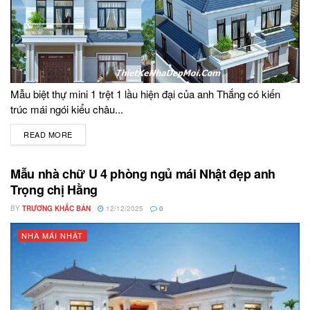
Mẫu biệt thự mini 1 trệt 1 lầu hiện đại của anh Thắng có kiến
trúc mái ngói kiểu châu...
READ MORE
DETAILS
Mẫu nhà chữ U 4 phòng ngủ mái Nhật đẹp anh
Trọng chị Hằng
BY
TRƯƠNG KHẮC BẢN
12/12/2025
0
NHÀ MÁI NHẬT