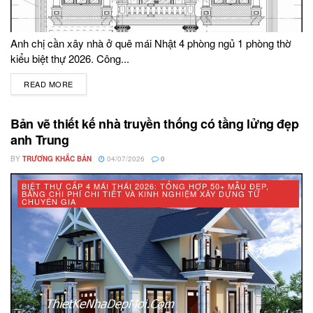
Anh chị cần xây nhà ở quê mái Nhật 4 phòng ngủ 1 phòng thờ
kiểu biệt thự 2026. Công...
READ MORE
DETAILS
Bản vẽ thiết kế nhà truyền thống có tầng lửng đẹp
anh Trung
BY
TRƯƠNG KHẮC BẢN
04/07/2026
0
BIỆT THỰ CẤP 4 MÁI THÁI 2026: TỔNG HỢP 50+ MẪU ĐẸP,
BẢNG CHI PHÍ CHI TIẾT VÀ KINH NGHIỆM XÂY DỰNG TỪ
CHUYÊN GIA