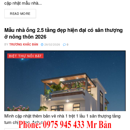
cập nhật mẫu nhà...
READ MORE
DETAILS
Mẫu nhà ống 2.5 tầng đẹp hiện đại có sân thượng
ở nông thôn 2026
BY
TRƯƠNG KHẮC BẢN
26/02/2026
0
BIỆT THỰ NỔI BẬT
Mình cập nhật thêm bản vẽ nhà 1 trệt 1 lầu 1 sân thượng tầng
tum chị Hồng. Anh chị...