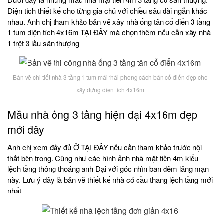
Diện tích thiết kế cho từng gia chủ với chiều sâu dài ngắn khác
nhau. Anh chị tham khảo bản vẽ xây nhà ống tân cổ điển 3 tầng
1 tum diện tích 4x16m
TẠI ĐÂY
mà chọn thêm nếu cần xây nhà
1 trệt 3 lầu sân thượng
Bản vẽ chi tiết nhà 3 tầng 1 tum mái thái phong cách bán cổ điển đẹp cho
xây dựng diện tích 4x16m
Mẫu nhà ống 3 tầng hiện đại 4x16m đẹp
mới đây
Anh chị xem đầy đủ
Ở TẠI ĐÂY
nếu cần tham khảo trước nội
thất bên trong. Cũng như các hình ảnh nhà mặt tiền 4m kiểu
lệch tầng thông thoáng anh Đại với góc nhìn ban đêm lãng mạn
này. Lưu ý đây là bản vẽ thiết kế nhà có cầu thang lệch tầng mới
nhất