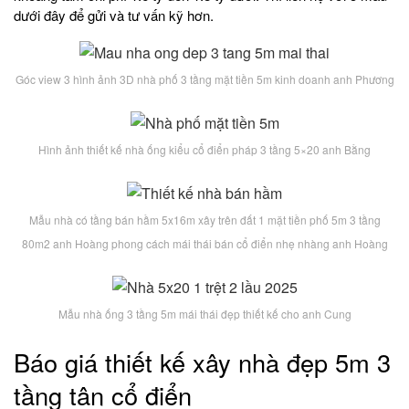
dưới đây để gửi và tư vấn kỹ hơn.
Góc view 3 hình ảnh 3D nhà phố 3 tầng mặt tiền 5m kinh doanh anh Phương
Hình ảnh thiết kế nhà ống kiểu cổ điển pháp 3 tầng 5×20 anh Bằng
Mẫu nhà có tầng bán hầm 5x16m xây trên đất 1 mặt tiền phố 5m 3 tầng
80m2 anh Hoàng phong cách mái thái bán cổ điển nhẹ nhàng anh Hoàng
Mẫu nhà ống 3 tầng 5m mái thái đẹp thiết kế cho anh Cung
Báo giá thiết kế xây nhà đẹp 5m 3
tầng tân cổ điển