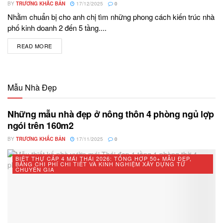
BY
TRƯƠNG KHẮC BẢN
17/12/2025
0
Nhằm chuẩn bị cho anh chị tìm những phong cách kiến trúc nhà
phố kinh doanh 2 đến 5 tầng....
READ MORE
DETAILS
Mẫu Nhà Đẹp
Những mẫu nhà đẹp ở nông thôn 4 phòng ngủ lợp
ngói trên 160m2
BY
TRƯƠNG KHẮC BẢN
17/11/2025
0
BIỆT THỰ CẤP 4 MÁI THÁI 2026: TỔNG HỢP 50+ MẪU ĐẸP,
BẢNG CHI PHÍ CHI TIẾT VÀ KINH NGHIỆM XÂY DỰNG TỪ
CHUYÊN GIA