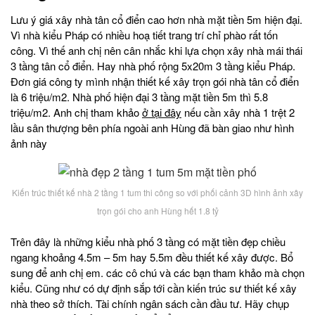
Lưu ý giá xây nhà tân cổ điển cao hơn nhà mặt tiền 5m hiện đại.
Vì nhà kiểu Pháp có nhiều hoạ tiết trang trí chỉ phào rất tốn
công. Vì thế anh chị nên cân nhắc khi lựa chọn xây nhà mái thái
3 tầng tân cổ điển. Hay nhà phố rộng 5x20m 3 tầng kiểu Pháp.
Đơn giá công ty mình nhận thiết kế xây trọn gói nhà tân cổ điển
là 6 triệu/m2. Nhà phố hiện đại 3 tầng mặt tiền 5m thì 5.8
triệu/m2. Anh chị tham khảo
ở tại đây
nếu cần xây nhà 1 trệt 2
lầu sân thượng bên phía ngoài anh Hùng đã bàn giao như hình
ảnh này
Kiến trúc thiết kế nhà 2 tầng 1 tum thi công so với phối cảnh 3D hình ảnh xây
trọn gói cho anh Hùng hết 1.8 tỷ
Trên đây là những kiểu nhà phố 3 tầng có mặt tiền đẹp chiều
ngang khoảng 4.5m – 5m hay 5.5m đều thiết kế xây được. Bổ
sung để anh chị em. các cô chú và các bạn tham khảo mà chọn
kiểu. Cũng như có dự định sắp tới cần kiến trúc sư thiết kế xây
nhà theo sở thích. Tài chính ngân sách cần đầu tư. Hãy chụp