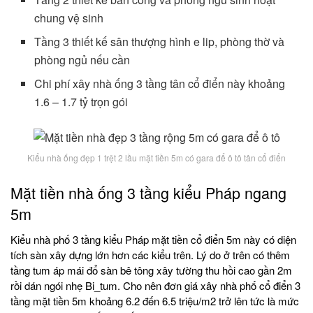
chung vệ sinh
Tầng 3 thiết kế sân thượng hình e lip, phòng thờ và
phòng ngủ nếu cần
Chi phí xây nhà ống 3 tầng tân cổ điển này khoảng
1.6 – 1.7 tỷ trọn gói
Kiểu nhà ống đẹp 1 trệt 2 lầu mặt tiền 5m có gara để ô tô tân cổ điển
Mặt tiền nhà ống 3 tầng kiểu Pháp ngang
5m
Kiểu nhà phố 3 tầng kiểu Pháp mặt tiền cổ điển 5m này có diện
tích sàn xây dựng lớn hơn các kiểu trên. Lý do ở trên có thêm
tầng tum áp mái đổ sàn bê tông xây tường thu hồi cao gần 2m
rồi dán ngói nhẹ Bi_tum. Cho nên đơn giá xây nhà phố cổ điển 3
tầng mặt tiền 5m khoảng 6.2 đến 6.5 triệu/m2 trở lên tức là mức