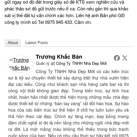
gửi ngay sơ đồ đất trong giấy sổ để KTS xem nghiên cứu và
phác thảo sơ đồ gửi trước nếu ở xa. Còn nếu gần thì qua khảo
sát vị thế đất tư vấn chính xác hơn. Liên hệ anh Bản phó GĐ
công ty mình số Tel 0975 945 433. Cảm ơn.
About
Latest Posts
Trương Khắc Bản
at
Quản lý
Công Ty TNHH Nhà Đẹp Mới
Công Ty TNHH Nhà Đẹp Mới có các kiến trúc
sư & kỹ sư chuyên thiết kế xây dựng biệt thự nhà vườn hiện
đại các kiểu. Cũng như khách sạn nhà hàng cafe bar và thi
công nội thất không gian đẹp. Trong kiến trúc, sự tinh hoa
nhất, hoàn hảo nhất được thể hiện trong những mẫu nhà đẹp
được thiết kế từ những “bàn tay vàng” rất đỗi hào hoa. Sự hào
hoa của các kiến trúc sư thể hiện ở chỗ họ luôn luôn yêu và
thả hồn theo cái đẹp. Chính sự lãng mạn, bay bổng mang
đậm chất nghệ sĩ đó là nền tảng cho những ngôi nhà đẹp mới
ra đời. Là một mảng màu không thể thiếu trong bức tranh
cuộc sống của bạn. Nếu có nhu cầu thực sự hãy kết nối 0975