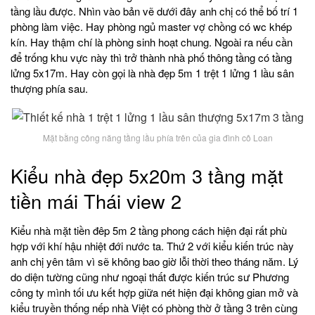
tầng lầu được. Nhìn vào bản vẽ dưới đây anh chị có thể bố trí 1
phòng làm việc. Hay phòng ngủ master vợ chồng có wc khép
kín. Hay thậm chí là phòng sinh hoạt chung. Ngoài ra nếu cần
để trống khu vực này thì trở thành nhà phố thông tầng có tầng
lửng 5x17m. Hay còn gọi là nhà đẹp 5m 1 trệt 1 lửng 1 lầu sân
thượng phía sau.
Mặt bằng công năng tầng lầu phía trên của gia đình cô Loan
Kiểu nhà đẹp 5x20m 3 tầng mặt
tiền mái Thái view 2
Kiểu nhà mặt tiền đêp 5m 2 tầng phong cách hiện đại rất phù
hợp với khí hậu nhiệt đới nước ta. Thứ 2 với kiểu kiến trúc này
anh chị yên tâm vì sẽ không bao giờ lỗi thời theo tháng năm. Lý
do diện tường cũng như ngoại thất được kiến trúc sư Phương
công ty mình tối ưu kết hợp giữa nét hiện đại không gian mở và
kiểu truyền thống nếp nhà Việt có phòng thờ ở tầng 3 trên cùng