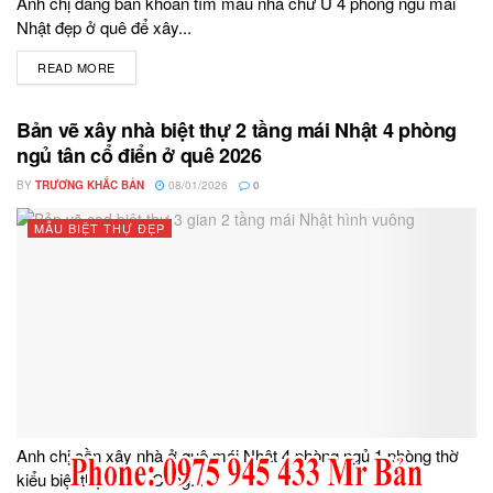
Anh chị đang băn khoăn tìm mẫu nhà chữ U 4 phòng ngủ mái
Nhật đẹp ở quê để xây...
READ MORE
DETAILS
Bản vẽ xây nhà biệt thự 2 tầng mái Nhật 4 phòng
ngủ tân cổ điển ở quê 2026
BY
TRƯƠNG KHẮC BẢN
08/01/2026
0
MẪU BIỆT THỰ ĐẸP
Anh chị cần xây nhà ở quê mái Nhật 4 phòng ngủ 1 phòng thờ
kiểu biệt thự 2026. Công...