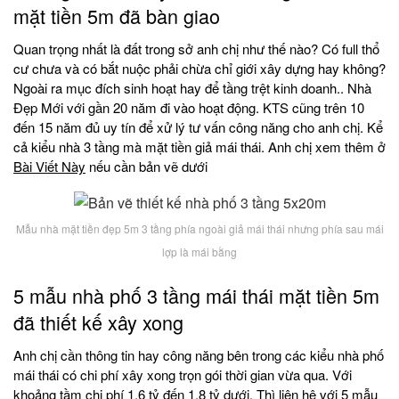
mặt tiền 5m đã bàn giao
Quan trọng nhất là đất trong sở anh chị như thế nào? Có full thổ
cư chưa và có bắt nuộc phải chừa chỉ giới xây dựng hay không?
Ngoài ra mục đích sinh hoạt hay để tầng trệt kinh doanh.. Nhà
Đẹp Mới với gần 20 năm đi vào hoạt động. KTS cũng trên 10
đến 15 năm đủ uy tín để xử lý tư vấn công năng cho anh chị. Kể
cả kiểu nhà 3 tầng mà mặt tiền giả mái thái. Anh chị xem thêm ở
Bài Viết Này
nếu cần bản vẽ dưới
Mẫu nhà mặt tiền đẹp 5m 3 tầng phía ngoài giả mái thái nhưng phía sau mái
lợp là mái bằng
5 mẫu nhà phố 3 tầng mái thái mặt tiền 5m
đã thiết kế xây xong
Anh chị cần thông tin hay công năng bên trong các kiểu nhà phố
mái thái có chi phí xây xong trọn gói thời gian vừa qua. Với
khoảng tầm chi phí 1.6 tỷ đến 1.8 tỷ dưới. Thì liên hệ với 5 mẫu