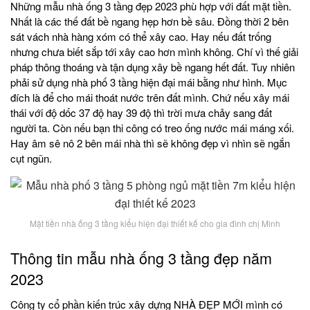
Những mẫu nhà ống 3 tầng đẹp 2023 phù hợp với đất mặt tiền.
Nhất là các thế đất bề ngang hẹp hơn bề sâu. Đồng thời 2 bên
sát vách nhà hàng xóm có thể xây cao. Hay nếu đất trống
nhưng chưa biết sắp tới xây cao hơn mình không. Chí vì thế giải
pháp thông thoáng và tận dụng xây bề ngang hết đất. Tuy nhiên
phải sử dụng nhà phố 3 tầng hiện đại mái bằng như hình. Mục
đích là để cho mái thoát nước trên đất mình. Chứ nếu xây mái
thái với độ dốc 37 độ hay 39 độ thì trời mưa chảy sang đất
người ta. Còn nếu bạn thi công có treo ống nước mái máng xối.
Hay âm sê nô 2 bên mái nhà thì sẽ không đẹp vì nhìn sẽ ngắn
cụt ngũn.
Mặt tiền nhà ống 3 tầng kiểu hiện đại thiết kế cho gia đình chị Minh
Thông tin mẫu nhà ống 3 tầng đẹp năm
2023
Công ty cổ phần kiến trúc xây dựng NHÀ ĐẸP MỚI mình có