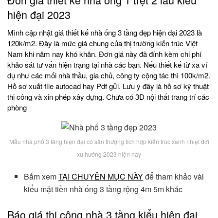
hiện đại 2023
Mình cập nhật giá thiết kế nhà ống 3 tầng đẹp hiện đại 2023 là
120k/m2. Đây là mức giá chung của thị trường kiến trúc Việt
Nam khi năm nay khó khăn. Đơn giá này đã đính kèm chi phí
khảo sát tư vấn hiện trạng tại nhà các bạn. Nếu thiết kế từ xa ví
dụ như các mối nhà thầu, gia chủ, công ty cộng tác thì 100k/m2.
Hồ sơ xuất file autocad hay Pdf gửi. Lưu ý đây là hồ sơ kỹ thuật
thi công và xin phép xây dựng. Chưa có 3D nội thất trang trí các
phòng
Mẫu nhà phố 3 tầng hiện đại có sân thượng tích hợp kiến trúc xanh nhiệt đới
xu hướng 2023 hiện nay
Bấm xem
TẠI CHUYÊN MỤC NÀY
để tham khảo vài
kiểu mặt tiền nhà ống 3 tầng rộng 4m 5m khác
Báo giá thi công nhà 3 tầng kiểu hiện đại