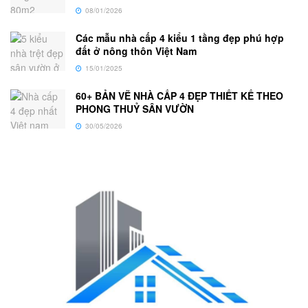
08/01/2026
Các mẫu nhà cấp 4 kiểu 1 tầng đẹp phú hợp
đất ở nông thôn Việt Nam
15/01/2025
60+ BẢN VẼ NHÀ CẤP 4 ĐẸP THIẾT KẾ THEO
PHONG THUỶ SÂN VƯỜN
30/05/2026