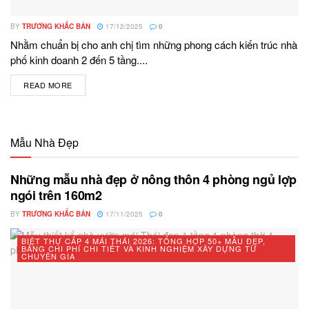
BY
TRƯƠNG KHẮC BẢN
17/12/2025
0
Nhằm chuẩn bị cho anh chị tìm những phong cách kiến trúc nhà
phố kinh doanh 2 đến 5 tầng....
READ MORE
DETAILS
Mẫu Nhà Đẹp
Những mẫu nhà đẹp ở nông thôn 4 phòng ngủ lợp
ngói trên 160m2
BY
TRƯƠNG KHẮC BẢN
17/11/2025
0
BIỆT THỰ CẤP 4 MÁI THÁI 2026: TỔNG HỢP 50+ MẪU ĐẸP,
BẢNG CHI PHÍ CHI TIẾT VÀ KINH NGHIỆM XÂY DỰNG TỪ
CHUYÊN GIA