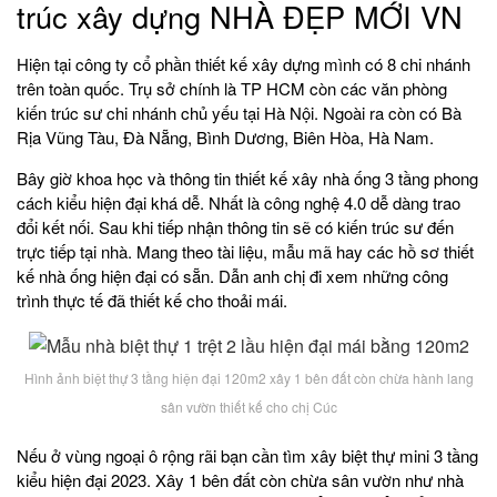
trúc xây dựng NHÀ ĐẸP MỚI VN
Hiện tại công ty cổ phần thiết kế xây dựng mình có 8 chi nhánh
trên toàn quốc. Trụ sở chính là TP HCM còn các văn phòng
kiến trúc sư chi nhánh chủ yếu tại Hà Nội. Ngoài ra còn có Bà
Rịa Vũng Tàu, Đà Nẵng, Bình Dương, Biên Hòa, Hà Nam.
Bây giờ khoa học và thông tin thiết kế xây nhà ống 3 tầng phong
cách kiểu hiện đại khá dễ. Nhất là công nghệ 4.0 dễ dàng trao
đổi kết nối. Sau khi tiếp nhận thông tin sẽ có kiến trúc sư đến
trực tiếp tại nhà. Mang theo tài liệu, mẫu mã hay các hồ sơ thiết
kế nhà ống hiện đại có sẵn. Dẫn anh chị đi xem những công
trình thực tế đã thiết kế cho thoải mái.
Hình ảnh biệt thự 3 tầng hiện đại 120m2 xây 1 bên đất còn chừa hành lang
sân vườn thiết kế cho chị Cúc
Nếu ở vùng ngoại ô rộng rãi bạn cần tìm xây biệt thự mini 3 tầng
kiểu hiện đại 2023. Xây 1 bên đất còn chừa sân vườn như nhà