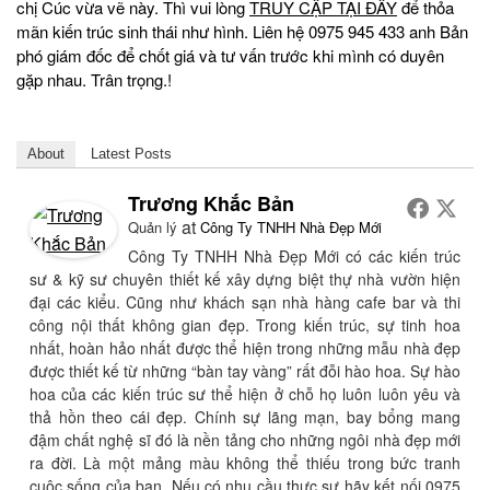
chị Cúc vừa vẽ này. Thì vui lòng
TRUY CẬP TẠI ĐÂY
để thỏa
mãn kiến trúc sinh thái như hình. Liên hệ 0975 945 433 anh Bản
phó giám đốc để chốt giá và tư vấn trước khi mình có duyên
gặp nhau. Trân trọng.!
About
Latest Posts
Trương Khắc Bản
at
Quản lý
Công Ty TNHH Nhà Đẹp Mới
Công Ty TNHH Nhà Đẹp Mới có các kiến trúc
sư & kỹ sư chuyên thiết kế xây dựng biệt thự nhà vườn hiện
đại các kiểu. Cũng như khách sạn nhà hàng cafe bar và thi
công nội thất không gian đẹp. Trong kiến trúc, sự tinh hoa
nhất, hoàn hảo nhất được thể hiện trong những mẫu nhà đẹp
được thiết kế từ những “bàn tay vàng” rất đỗi hào hoa. Sự hào
hoa của các kiến trúc sư thể hiện ở chỗ họ luôn luôn yêu và
thả hồn theo cái đẹp. Chính sự lãng mạn, bay bổng mang
đậm chất nghệ sĩ đó là nền tảng cho những ngôi nhà đẹp mới
ra đời. Là một mảng màu không thể thiếu trong bức tranh
cuộc sống của bạn. Nếu có nhu cầu thực sự hãy kết nối 0975