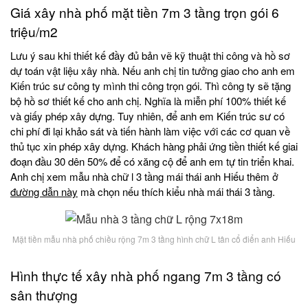
Giá xây nhà phố mặt tiền 7m 3 tầng trọn gói 6
triệu/m2
Lưu ý sau khi thiết kế đầy đủ bản vẽ kỹ thuật thi công và hồ sơ
dự toán vật liệu xây nhà. Nếu anh chị tin tưởng giao cho anh em
Kiến trúc sư công ty mình thi công trọn gói. Thì công ty sẽ tặng
bộ hồ sơ thiết kế cho anh chị. Nghĩa là miễn phí 100% thiết kế
và giấy phép xây dựng. Tuy nhiên, để anh em Kiến trúc sư có
chi phí đi lại khảo sát và tiến hành làm việc với các cơ quan về
thủ tục xin phép xây dựng. Khách hàng phải ứng tiền thiết kế giai
đoạn đầu 30 dên 50% để có xăng cộ để anh em tự tin triển khai.
Anh chị xem mẫu nhà chữ l 3 tầng mái thái anh Hiếu thêm ở
đường dẫn này
mà chọn nếu thích kiểu nhà mái thái 3 tầng.
Mặt tiền mẫu nhà phố chiều rộng 7m 3 tầng hình chữ L tân cổ điển anh Hiếu
Hình thực tế xây nhà phố ngang 7m 3 tầng có
sân thượng