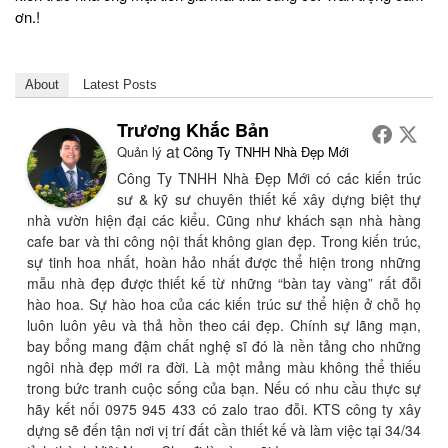
ơn.!
About
Latest Posts
Trương Khắc Bản
at
Quản lý
Công Ty TNHH Nhà Đẹp Mới
Công Ty TNHH Nhà Đẹp Mới có các kiến trúc
sư & kỹ sư chuyên thiết kế xây dựng biệt thự
nhà vườn hiện đại các kiểu. Cũng như khách sạn nhà hàng
cafe bar và thi công nội thất không gian đẹp. Trong kiến trúc,
sự tinh hoa nhất, hoàn hảo nhất được thể hiện trong những
mẫu nhà đẹp được thiết kế từ những “bàn tay vàng” rất đỗi
hào hoa. Sự hào hoa của các kiến trúc sư thể hiện ở chỗ họ
luôn luôn yêu và thả hồn theo cái đẹp. Chính sự lãng mạn,
bay bổng mang đậm chất nghệ sĩ đó là nền tảng cho những
ngôi nhà đẹp mới ra đời. Là một mảng màu không thể thiếu
trong bức tranh cuộc sống của bạn. Nếu có nhu cầu thực sự
hãy kết nối 0975 945 433 có zalo trao đỗi. KTS công ty xây
dựng sẽ đến tận nơi vị trí đất cần thiết kế và làm việc tại 34/34