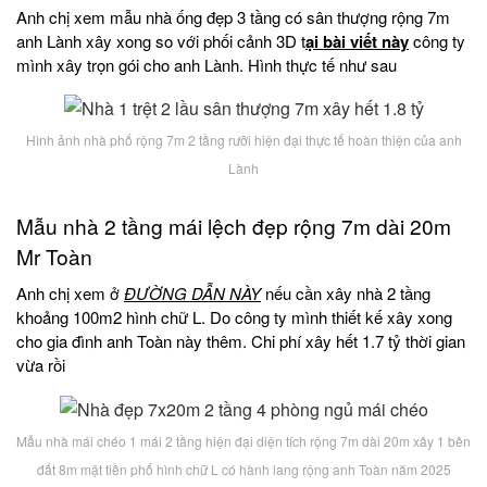
Anh chị xem mẫu nhà ống đẹp 3 tầng có sân thượng rộng 7m
anh Lành xây xong so với phối cảnh 3D t
ại bài viết này
công ty
mình xây trọn gói cho anh Lành. Hình thực tế như sau
Hình ảnh nhà phố rộng 7m 2 tầng rưỡi hiện đại thực tế hoàn thiện của anh
Lành
Mẫu nhà 2 tầng mái lệch đẹp rộng 7m dài 20m
Mr Toàn
Anh chị xem ở
ĐƯỜNG DẪN NÀY
nếu cần xây nhà 2 tầng
khoảng 100m2 hình chữ L. Do công ty mình thiết kế xây xong
cho gia đình anh Toàn này thêm. Chi phí xây hết 1.7 tỷ thời gian
vừa rồi
Mẫu nhà mái chéo 1 mái 2 tầng hiện đại diện tích rộng 7m dài 20m xây 1 bên
đất 8m mặt tiền phố hình chữ L có hành lang rộng anh Toàn năm 2025