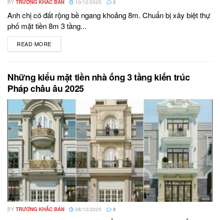
BY
TRƯƠNG KHẮC BẢN
10/12/2025
2
Anh chị có đất rộng bề ngang khoảng 8m. Chuẩn bị xây biệt thự
phố mặt tiền 8m 3 tầng...
READ MORE
DETAILS
Những kiểu mặt tiền nhà ống 3 tầng kiến trúc
Pháp châu âu 2025
BY
TRƯƠNG KHẮC BẢN
08/12/2025
8