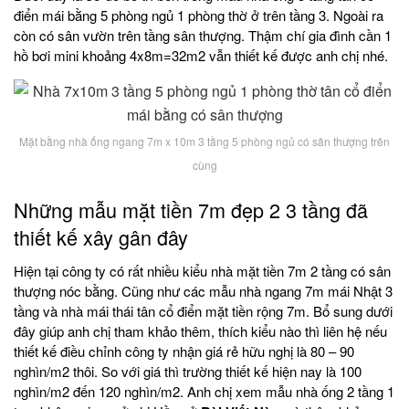
điển mái bằng 5 phòng ngủ 1 phòng thờ ở trên tầng 3. Ngoài ra
còn có sân vườn trên tầng sân thượng. Thậm chí gia đình cần 1
hồ bơi mini khoảng 4x8m=32m2 vẫn thiết kế được anh chị nhé.
Mặt bằng nhà ống ngang 7m x 10m 3 tầng 5 phòng ngủ có sân thượng trên
cùng
Những mẫu mặt tiền 7m đẹp 2 3 tầng đã
thiết kế xây gân đây
Hiện tại công ty có rất nhiều kiểu nhà mặt tiền 7m 2 tầng có sân
thượng nóc bằng. Cũng như các mẫu nhà ngang 7m mái Nhật 3
tầng và nhà mái thái tân cổ điển mặt tiền rộng 7m. Bổ sung dưới
đây giúp anh chị tham khảo thêm, thích kiểu nào thì liên hệ nếu
thiết kế điều chỉnh công ty nhận giá rẻ hữu nghị là 80 – 90
nghìn/m2 thôi. So với giá thì trường thiết kế hiện nay là 100
nghìn/m2 đến 120 nghìn/m2. Anh chị xem mẫu nhà ống 2 tầng 1