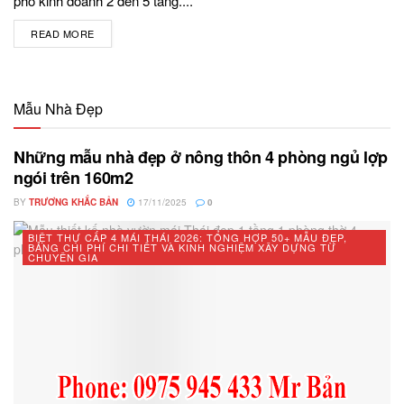
phố kinh doanh 2 đến 5 tầng....
READ MORE
DETAILS
Mẫu Nhà Đẹp
Những mẫu nhà đẹp ở nông thôn 4 phòng ngủ lợp
ngói trên 160m2
BY
TRƯƠNG KHẮC BẢN
17/11/2025
0
BIỆT THỰ CẤP 4 MÁI THÁI 2026: TỔNG HỢP 50+ MẪU ĐẸP,
BẢNG CHI PHÍ CHI TIẾT VÀ KINH NGHIỆM XÂY DỰNG TỪ
CHUYÊN GIA