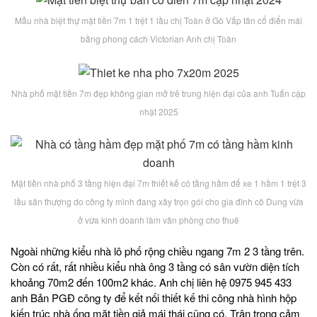
Mẫu nhà biệt thự mặt tiền 7m 1 trệt 1 lầu chị Toàn ở Gò Vấp tân cổ điển mái
bằng phong cách Victorian Anh chị Toàn
Nhà phố mặt tiền 7m đẹp không gian mở trẻ trung hiện đại của anh Tuấn cập
nhật 2025
Mặt tiền nhà phố 3 tầng hiện đại 7m thiết kế có tầng hầm để xe 1 hầm 1 trệt 3
lầu sân thượng do công ty mình đang xây trọn gói cho gia đình cô Dung vừa
ở vừa kinh doanh làm văn phòng cho thuê
Ngoài những kiểu nhà lô phố rộng chiều ngang 7m 2 3 tầng trên.
Còn có rất, rất nhiều kiểu nhà ông 3 tầng có sân vườn diện tích
khoảng 70m2 đến 100m2 khác. Anh chị liên hệ 0975 945 433
anh Bản PGĐ công ty để kết nối thiết kế thi công nhà hình hộp
kiến trúc nhà ống mặt tiền giả mái thái cũng có. Trân trọng cảm