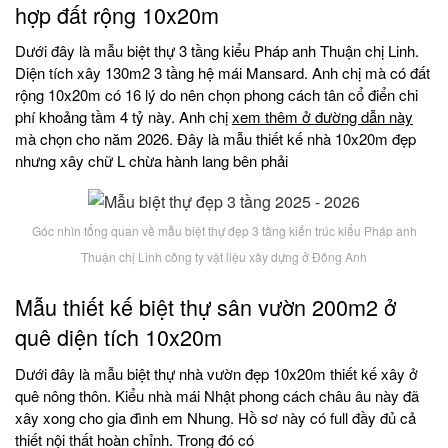
hợp đất rộng 10x20m
Dưới đây là mẫu biệt thự 3 tầng kiểu Pháp anh Thuận chị Linh.
Diện tích xây 130m2 3 tầng hệ mái Mansard. Anh chị mà có đất
rộng 10x20m có 16 lý do nên chọn phong cách tân cổ điển chi
phí khoảng tầm 4 tỷ này. Anh chị
xem thêm ở đường dẫn này
mà chọn cho năm 2026. Đây là mẫu thiết kế nhà 10x20m đẹp
nhưng xây chữ L chừa hành lang bên phải
Góc nhìn tổng quan về mẫu biệt thự đẹp 3 tầng kiến trúc kiểu Pháp anh
Thuận chị Linh công ty vật liệu xây dựng ở Đông Anh
Mẫu thiết kế biệt thự sân vườn 200m2 ở
quê diện tích 10x20m
Dưới đây là mẫu biệt thự nhà vườn đẹp 10x20m thiết kế xây ở
quê nông thôn. Kiểu nhà mái Nhật phong cách châu âu này đã
xây xong cho gia đình em Nhung. Hồ sơ này có full đầy đủ cả
thiết nội thất hoàn chỉnh. Trong đó có