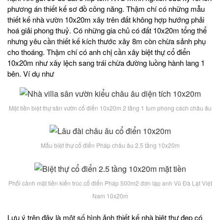
phương án thiết kế sơ đồ công năng. Thậm chí có những mẫu
thiết kế nhà vườn 10x20m xây trên đất không hợp hướng phải
hoá giải phong thuỷ. Có những gia chủ có đất 10x20m tổng thể
nhưng yêu cần thiết kế kích thước xây 8m còn chừa sảnh phụ
cho thoáng. Thậm chí có anh chị cần xây biệt thự cổ điển
10x20m như xây lệch sang trái chừa đường luồng hành lang 1
bên. Ví dụ như
Mặt tiền biệt thự sân vườn cổ điển 10x20m 2 tầng 1 tum phong cách châu âu
Mẫu biệt thự cổ điển Pháp châu âu 2.5 tầng 10x20m
Phối cảnh mặt tiền kiến trúc cổ điển Pháp 500m2 đơn lập anh Vũ Đà Lạt Việt
Nam 10x20m
Lưu ý trên đây là một số hình ảnh thiết kế nhà biệt thự đẹp có