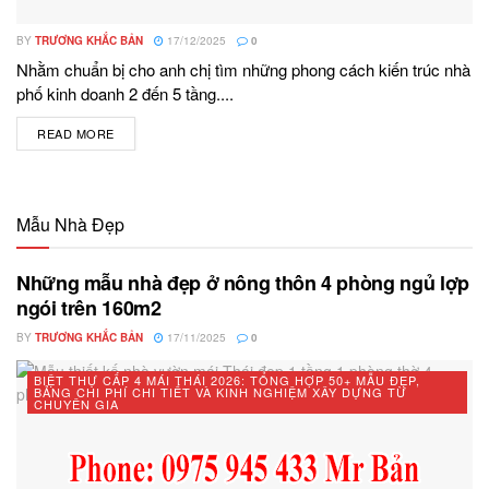
BY
TRƯƠNG KHẮC BẢN
17/12/2025
0
Nhằm chuẩn bị cho anh chị tìm những phong cách kiến trúc nhà
phố kinh doanh 2 đến 5 tầng....
READ MORE
DETAILS
Mẫu Nhà Đẹp
Những mẫu nhà đẹp ở nông thôn 4 phòng ngủ lợp
ngói trên 160m2
BY
TRƯƠNG KHẮC BẢN
17/11/2025
0
BIỆT THỰ CẤP 4 MÁI THÁI 2026: TỔNG HỢP 50+ MẪU ĐẸP,
BẢNG CHI PHÍ CHI TIẾT VÀ KINH NGHIỆM XÂY DỰNG TỪ
CHUYÊN GIA