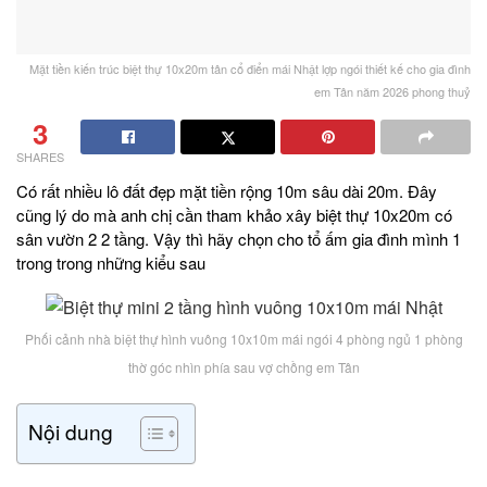
Mặt tiền kiến trúc biệt thự 10x20m tân cổ điển mái Nhật lợp ngói thiết kế cho gia đình
em Tân năm 2026 phong thuỷ
3
SHARES
Có rất nhiều lô đất đẹp mặt tiền rộng 10m sâu dài 20m. Đây
cũng lý do mà anh chị cần tham khảo xây biệt thự 10x20m có
sân vườn 2 2 tầng. Vậy thì hãy chọn cho tổ ấm gia đình mình 1
trong trong những kiểu sau
Phối cảnh nhà biệt thự hình vuông 10x10m mái ngói 4 phòng ngủ 1 phòng
thờ góc nhìn phía sau vợ chồng em Tân
Nội dung