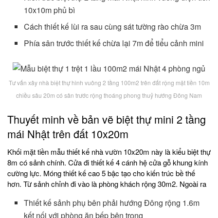
10x10m phủ bì
Cách thiết kế lùi ra sau cùng sát tường rào chừa 3m
Phía sân trước thiết kế chừa lại 7m để tiểu cảnh mini
Tư vấn xây nhà biệt thự hình vuông 2 tầng 100m2 trên đất rộng mặt tiền 10m
chiều sâu 20m có sân trước rộng thoáng phong thuỷ hướng Đông Nam
Thuyết minh về bản vẽ biệt thự mini 2 tầng
mái Nhật trên đất 10x20m
Khối mặt tiền mẫu thiết kế nhà vườn 10x20m này là kiểu biệt thự
8m có sảnh chính. Cửa đi thiết kế 4 cánh hệ cửa gỗ khung kính
cường lực. Móng thiết kế cao 5 bậc tạo cho kiến trúc bề thế
hơn. Từ sảnh chỉnh đi vào là phòng khách rộng 30m2. Ngoài ra
Thiết kế sảnh phụ bên phải hướng Đông rộng 1.6m
kết nối với phòng ăn bếp bên trong