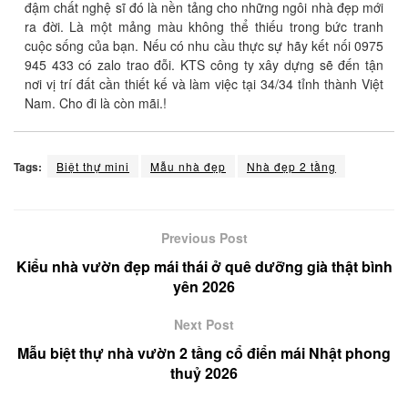
đậm chất nghệ sĩ đó là nền tảng cho những ngôi nhà đẹp mới
ra đời. Là một mảng màu không thể thiếu trong bức tranh
cuộc sống của bạn. Nếu có nhu cầu thực sự hãy kết nối 0975
945 433 có zalo trao đỗi. KTS công ty xây dựng sẽ đến tận
nơi vị trí đất cần thiết kế và làm việc tại 34/34 tỉnh thành Việt
Nam. Cho đi là còn mãi.!
Tags:
Biệt thự mini
Mẫu nhà đẹp
Nhà đẹp 2 tầng
Previous Post
Kiểu nhà vườn đẹp mái thái ở quê dưỡng già thật bình
yên 2026
Next Post
Mẫu biệt thự nhà vườn 2 tầng cổ điển mái Nhật phong
thuỷ 2026