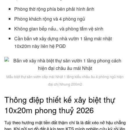
Phòng thờ rộng phía bên phải hình ảnh
Phòng khách rộng và 4 phòng ngủ
Không gian bếp nấu.. và phòng tắm vệ sinh
Cần bản vẽ xây dựng nhà vườn 1 tầng mái nhật
10x20m này liên hệ PGĐ
Mẫu biệt thự sân vườn cấp mái Nhật 1 tầng kiểu châu âu 4 phòng ngủ hiện
đại chị Nhung 200m2
Thông điệp thiết kế xây biệt thự
10x20m phong thuỷ 2026
Tuỳ theo hướng mặt tiền đất thậm chí là là đất xéo nở hậu chẳng
hạn. Khi gửi sơ đồ đất ê kíp tem KTS mình nghiên cứu kỹ rồi lên