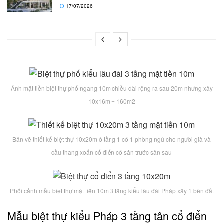
17/07/2026
Ảnh mặt tiền biệt thự phố ngang 10m chiều dài rộng ra sau 20m nhưng xây
10x16m = 160m2
Bản vẽ thiết kế biệt thự 10x20m ở tầng 1 có 1 phòng ngủ cho người già và
cầu thang xoắn cổ điển có sân trước sân sau
Phối cảnh mẫu biệt thự mặt tiền 10m 3 tầng kiểu lâu đài Pháp xây 1 bên đất
Mẫu biệt thự kiểu Pháp 3 tầng tân cổ điển