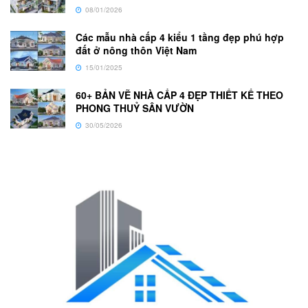
08/01/2026
Các mẫu nhà cấp 4 kiểu 1 tầng đẹp phú hợp
đất ở nông thôn Việt Nam
15/01/2025
60+ BẢN VẼ NHÀ CẤP 4 ĐẸP THIẾT KẾ THEO
PHONG THUỶ SÂN VƯỜN
30/05/2026