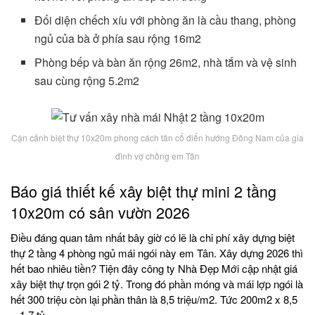
Đối diện chếch xíu với phòng ăn là cầu thang, phòng
ngủ của bà ở phía sau rộng 16m2
Phòng bếp và bàn ăn rộng 26m2, nhà tắm và vệ sinh
sau cùng rộng 5.2m2
Cận cảnh biệt thự 10x20m phong cách tân cổ điển hướng Đông Nam của gia
đình vợ chồng em Tân
Báo giá thiết kế xây biệt thự mini 2 tầng
10x20m có sân vườn 2026
Điều đáng quan tâm nhất bây giờ có lẽ là chi phí xây dựng biệt
thự 2 tầng 4 phòng ngủ mái ngói này em Tân. Xây dựng 2026 thì
hết bao nhiêu tiền? Tiện đây công ty Nhà Đẹp Mới cập nhật giá
xây biệt thự trọn gói 2 tỷ. Trong đó phần móng và mái lợp ngói là
hết 300 triệu còn lại phần thân là 8,5 triệu/m2. Tức 200m2 x 8,5
= 1,7 tỷ.