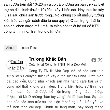
sân vườn trên đất 10x20m và có cả phương án bản vẽ xây biệt
thự cổ điển kích thước 10x20m xây 1 bên đất. Hay thiết kế xây
lùi ra sau chừa sân trước rộng.. Nói chung có rất nhiều ý tưởng
kiến trúc và ngân sách đầu tư của quý vị. Quan trọng nhất là
anh chị chọn được mẫu mã ưa thích còn thiết kế cứ để KTS
công ty mình lo. Trân trọng cảm ơn!
About
Latest Posts
Trương Khắc Bản
at
Quản lý
Công Ty TNHH Nhà Đẹp Mới
Công Ty TNHH Nhà Đẹp Mới có các kiến trúc
sư & kỹ sư chuyên thiết kế xây dựng biệt thự nhà vườn hiện
đại các kiểu. Cũng như khách sạn nhà hàng cafe bar và thi
công nội thất không gian đẹp. Trong kiến trúc, sự tinh hoa
nhất, hoàn hảo nhất được thể hiện trong những mẫu nhà đẹp
được thiết kế từ những “bàn tay vàng” rất đỗi hào hoa. Sự hào
hoa của các kiến trúc sư thể hiện ở chỗ họ luôn luôn yêu và
thả hồn theo cái đẹp. Chính sự lãng mạn, bay bổng mang