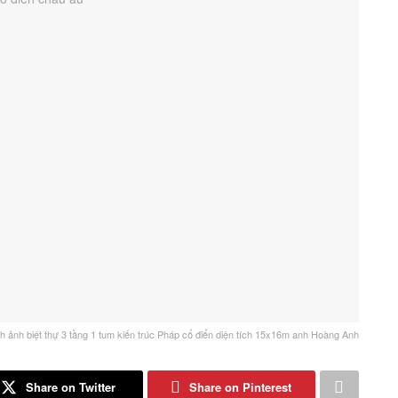
h ảnh biệt thự 3 tầng 1 tum kiến trúc Pháp cổ điển diện tích 15x16m anh Hoàng Anh
Share on Twitter
Share on Pinterest