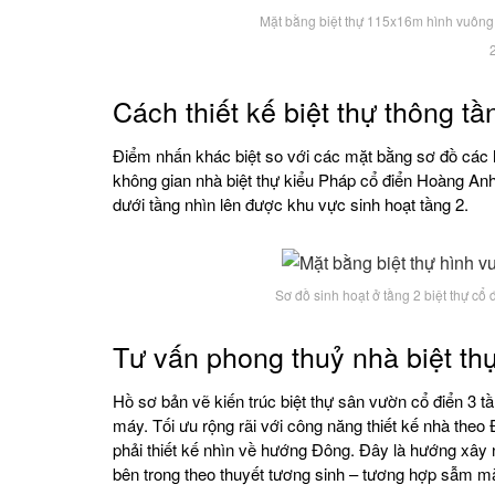
Mặt bằng biệt thự 115x16m hình vuông 
Cách thiết kế biệt thự thông t
Điểm nhấn khác biệt so với các mặt bằng sơ đồ các hồ
không gian nhà biệt thự kiểu Pháp cổ điển Hoàng Anh. 
dưới tầng nhìn lên được khu vực sinh hoạt tầng 2.
Sơ đồ sinh hoạt ở tầng 2 biệt thự cổ
Tư vấn phong thuỷ nhà biệt thự
Hồ sơ bản vẽ kiến trúc biệt thự sân vườn cổ điển 3 t
máy. Tối ưu rộng rãi với công năng thiết kế nhà the
phải thiết kế nhìn về hướng Đông. Đây là hướng xây
bên trong theo thuyết tương sinh – tương hợp sẫm mà