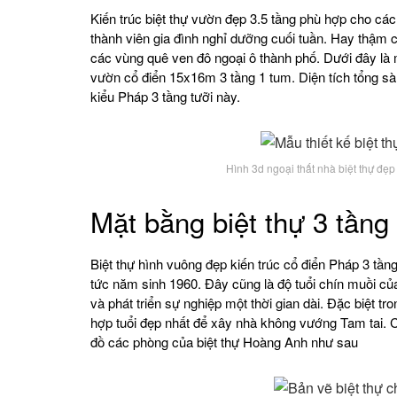
Kiến trúc biệt thự vườn đẹp 3.5 tầng phù hợp cho các
thành viên gia đình nghỉ dưỡng cuối tuần. Hay thậm ch
các vùng quê ven đô ngoại ô thành phố. Dưới đây là m
vườn cổ điển 15x16m 3 tầng 1 tum. Diện tích tổng s
kiểu Pháp 3 tầng tưỡi này.
Hình 3d ngoại thất nhà biệt thự đẹp
Mặt bằng biệt thự 3 tần
Biệt thự hình vuông đẹp kiến trúc cổ điển Pháp 3 tầ
tức năm sinh 1960. Đây cũng là độ tuổi chín muồi c
và phát triển sự nghiệp một thời gian dài. Đặc biệt 
hợp tuổi đẹp nhất để xây nhà không vướng Tam tai. C
đồ các phòng của biệt thự Hoàng Anh như sau