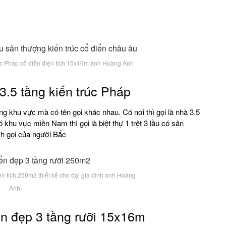
trúc Pháp cổ điển diện tích 15x16m anh Hoàng Anh
3.5 tầng kiến trúc Pháp
ừng khu vực mà có tên gọi khác nhau. Có nơi thì gọi là nhà 3.5
ó khu vực miền Nam thì gọi là biệt thự 1 trệt 3 lầu có sân
ch gọi của người Bắc
ện tích 250m2 thiết kế cho đại gia đình anh Hoàng
Anh
iển đẹp 3 tầng rưỡi 15x16m