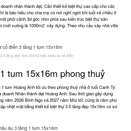
 doanh nhân thành đạt. Cần thiết kế biệt thự cao cấp cho các
í là báo hiếu cho cha mẹ có nơi nghỉ ngơi khi tuổi xế chiều ở
ột phối cảnh 3d góc nhìn phía sau kiến trúc biệt thự sân
àn mét vuông là 1000m2 xây dựng. Theo nhu cầu xây nhà villa
 3.5 tầng diện tích 250m2 kiểu châu âu cổ điển
g 1 tum 15x16m phong thuỷ
ng 1 tum Hoàng Anh tối ưu theo phong thuỷ nhà ở tuổi Canh Tý
ủa doanh Nhân thành đạt Hoàng Anh. Sau thời gian gây dựng
trong năm 2026 Bính Ngọ và 2027 năm Mùi tới. cũng là năm phù
ập nhật mặt bằng thiết kế biệt thự 3.5 tầng đẹp 15x16m có sơ