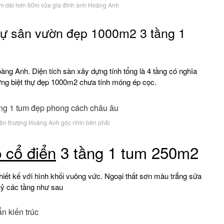
0m dài hơn 60m của gia đình anh Hoàng Anh
thự sân vườn đẹp 1000m2 3 tầng 1
àng Anh. Diện tích sàn xây dựng tính tổng là 4 tầng có nghĩa
dựng biệt thự đẹp 1000m2 chưa tính móng ép cọc.
u sân thượng Hoàng Anh góc nhìn bên phải
 cổ điển
3 tầng 1 tum 250m2
hiết kế với hình khối vuông vức. Ngoại thất sơn màu trắng sữa
uỷ các tầng như sau
n kiến trúc