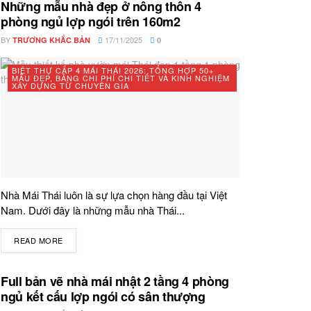
Những mẫu nhà đẹp ở nông thôn 4
phòng ngủ lợp ngói trên 160m2
BY
17/11/2025
TRƯƠNG KHẮC BẢN
0
BIỆT THỰ CẤP 4 MÁI THÁI 2026: TỔNG HỢP 50+
MẪU ĐẸP, BẢNG CHI PHÍ CHI TIẾT VÀ KINH NGHIỆM
XÂY DỰNG TỪ CHUYÊN GIA
Nhà Mái Thái luôn là sự lựa chọn hàng đầu tại Việt
Nam. Dưới đây là những mẫu nhà Thái...
READ MORE
DETAILS
Full bản vẽ nhà mái nhật 2 tầng 4 phòng
ngủ kết cấu lợp ngói có sân thượng