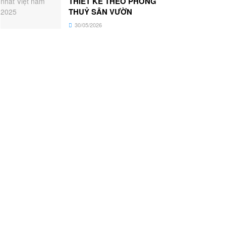
THIẾT KẾ THEO PHONG
THUỶ SÂN VƯỜN
30/05/2026