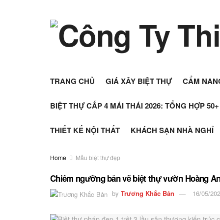
TRANG CHỦ
GIÁ XÂY BIỆT THỰ
CẨM NAN
BIỆT THỰ CẤP 4 MÁI THÁI 2026: TỔNG HỢP 50
THIẾT KẾ NỘI THẤT
KHÁCH SẠN NHÀ NGHỈ
Home
Mẫu biệt thự đẹp
Chiêm ngưỡng bản vẽ biệt thự vườn Hoàng Anh
by
Trương Khắc Bản
16/05/20