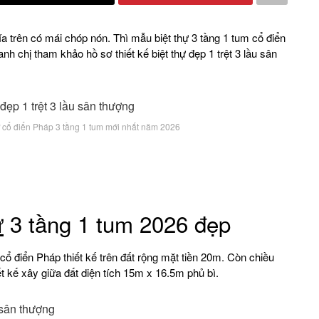
a trên có mái chóp nón. Thì mẫu biệt thự 3 tầng 1 tum cổ điển
h chị tham khảo hồ sơ thiết kế biệt thự đẹp 1 trệt 3 lầu sân
hự cổ điển Pháp 3 tầng 1 tum mới nhất năm 2026
ự
3 tầng 1 tum 2026 đẹp
ổ điển Pháp thiết kế trên đất rộng mặt tiền 20m. Còn chiều
ết kế xây giữa đất diện tích 15m x 16.5m phủ bì.
u sân thượng