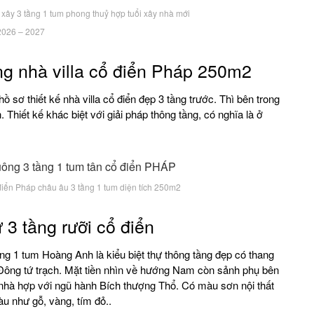
xây 3 tầng 1 tum phong thuỷ hợp tuổi xây nhà mới
2026 – 2027
ầng nhà villa cổ điển Pháp 250m2
 sơ thiết kế nhà villa cổ điển đẹp 3 tầng trước. Thì bên trong
Thiết kế khác biệt với giải pháp thông tầng, có nghĩa là ở
 điển Pháp châu âu 3 tầng 1 tum diện tích 250m2
 3 tầng rưỡi cổ điển
ầng 1 tum Hoàng Anh là kiểu biệt thự thông tầng đẹp có thang
o Đông tứ trạch. Mặt tiền nhìn về hướng Nam còn sảnh phụ bên
 nhà hợp với ngũ hành Bích thượng Thổ. Có màu sơn nội thất
u như gỗ, vàng, tím đỏ..