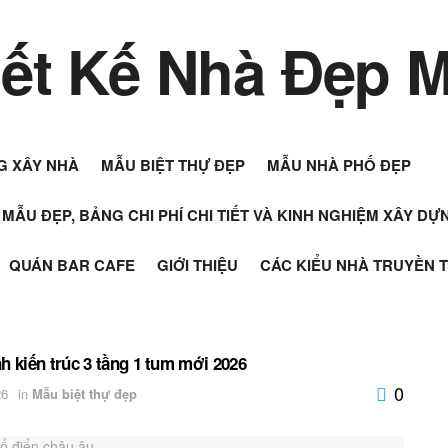
G XÂY NHÀ
MẪU BIỆT THỰ ĐẸP
MẪU NHÀ PHỐ ĐẸP
+ MẪU ĐẸP, BẢNG CHI PHÍ CHI TIẾT VÀ KINH NGHIỆM XÂY D
QUÁN BAR CAFE
GIỚI THIỆU
CÁC KIỂU NHÀ TRUYỀN 
 kiến trúc 3 tầng 1 tum mới 2026
0
26
in
Mẫu biệt thự đẹp