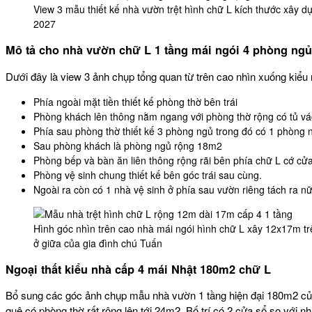
View 3 mẫu thiết kế nhà vườn trệt hình chữ L kích thước xây 
2027
Mô tả cho nhà vườn chữ L 1 tầng mái ngói 4 phòng ng
Dưới đây là view 3 ảnh chụp tổng quan từ trên cao nhìn xuống kiểu 
Phía ngoài mặt tiền thiết kế phòng thờ bên trái
Phòng khách lên thông nằm ngang với phòng thờ rộng có tủ v
Phía sau phòng thờ thiết kế 3 phòng ngủ trong đó có 1 phòng 
Sau phòng khách là phòng ngủ rộng 18m2
Phòng bếp và bàn ăn liên thông rộng rãi bên phía chữ L cớ cửa
Phòng vệ sinh chung thiết kế bên góc trái sau cùng.
Ngoài ra còn có 1 nhà vệ sinh ở phía sau vườn riêng tách ra n
Hình góc nhìn trên cao nhà mái ngói hình chữ L xây 12x17m 
ở giữa của gia đình chú Tuấn
Ngoại thất kiểu nhà cấp 4 mái Nhật 180m2 chữ L
Bổ sung các góc ảnh chụp mẫu nhà vườn 1 tầng hiện đại 180m2 của 
quê có phòng thờ rất rộng lên tới 24m2. Bố trí có 2 cửa sổ so với