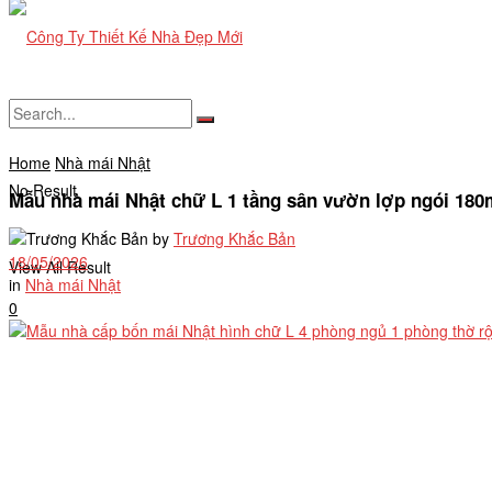
Home
Nhà mái Nhật
No Result
Mẫu nhà mái Nhật chữ L 1 tầng sân vườn lợp ngói 180
by
Trương Khắc Bản
18/05/2026
View All Result
in
Nhà mái Nhật
0