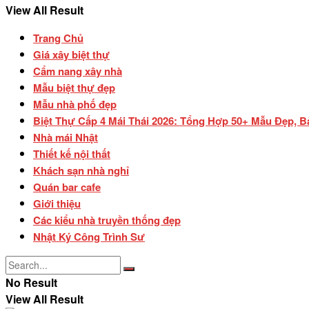
View All Result
Trang Chủ
Giá xây biệt thự
Cẩm nang xây nhà
Mẫu biệt thự đẹp
Mẫu nhà phố đẹp
Biệt Thự Cấp 4 Mái Thái 2026: Tổng Hợp 50+ Mẫu Đẹp, B
Nhà mái Nhật
Thiết kế nội thất
Khách sạn nhà nghỉ
Quán bar cafe
Giới thiệu
Các kiểu nhà truyền thống đẹp
Nhật Ký Công Trình Sư
No Result
View All Result