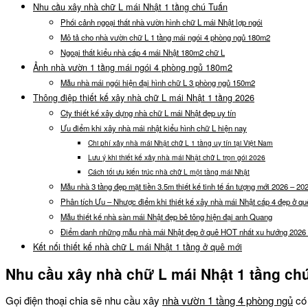
Nhu cầu xây nhà chữ L mái Nhật 1 tầng chú Tuấn
Phối cảnh ngoại thất nhà vườn hình chữ L mái Nhật lợp ngói
Mô tả cho nhà vườn chữ L 1 tầng mái ngói 4 phòng ngủ 180m2
Ngoại thất kiểu nhà cấp 4 mái Nhật 180m2 chữ L
Ảnh nhà vườn 1 tầng mái ngói 4 phòng ngủ 180m2
Mẫu nhà mái ngói hiện đại hình chữ L 3 phòng ngủ 150m2
Thông điệp thiết kế xây nhà chữ L mái Nhật 1 tầng 2026
Cty thiết kế xây dựng nhà chữ L mái Nhật đẹp uy tín
Ưu điểm khi xây nhà mái nhật kiểu hình chữ L hiện nay
Chi phí xây nhà mái Nhật chữ L 1 tầng uy tín tại Việt Nam
Lưu ý khi thiết kế xây nhà mái Nhật chữ L trọn gói 2026
Cách tối ưu kiến trúc nhà chữ L một tầng mái Nhật
Mẫu nhà 3 tầng đẹp mặt tiền 3.5m thiết kế tinh tế ấn tượng mới 2026 – 20
Phân tích Ưu – Nhược điểm khi thiết kế xây nhà mái Nhật cấp 4 đẹp ở qu
Mẫu thiết kế nhà sàn mái Nhật đẹp bê tông hiện đại anh Quang
Điểm danh những mẫu nhà mái Nhật đẹp ở quê HOT nhất xu hướng 2026
Kết nối thiết kế nhà chữ L mái Nhật 1 tầng ở quê mới
Nhu cầu xây nhà chữ L mái Nhật 1 tầng ch
Gọi điện thoại chia sẽ nhu cầu xây
nhà vườn 1 tầng 4 phòng ngủ
có 