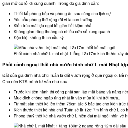
gian mở có lối đi xung quanh. Trong đó gia đình cần:
Thiết kế phòng bếp và phòng ăn sau cùng cho lịch sự
Yêu cầu phòng thờ rộng rãi vì là con trưởng
Kiến trúc mái lợp ngói tối giản tiết kiệm nhất
Không gian rộng thoáng có nhiều cửa sổ xung quanh
Đặc biệt không thích cầu kỳ
Phối cảnh nhà chữ L mái nhật 1 tầng 12x17m kích thước xây d
Phối cảnh ngoại thất nhà vườn hình chữ L mái Nhật lợp
Đất của gia đình nhà chú Tuấn là đất vườn rộng ở quê ngoại ô. Bề 
Cho nên KTS mình tư vấn như sau
Trước khi tiến hành thi công phải san lấp mặt bằng và nâng n
Mục đích chồng ngập úng nhất là vào mùa lũ khi trời mưa..
Từ mặt sân thiết kế lên thêm 75cm tức 5 bậc tạo cho kiến trúc
Kích thước thiết kế nhà chú Tuấn sẽ là 12x17m hình chữ L có 
Phong thuỷ thết kế nhà vườn chữ L hiện đại mái ngói nhìn v