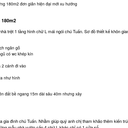
dựng 180m2 đơn giản hiện đại mới xu hướng
ủ 180m2
nhà trệt 1 tầng hình chữ L mái ngói chú Tuấn. Sơ đồ thiết kế khôn gi
ách ngăn gỗ
ngủ có wc khép kín
 2 cánh đi vào
ữa như hình
trên đất bề ngang 15m dài sâu 40m nhưng xây
gia đình chú Tuấn. Nhằm giúp quý anh chị tham khảo thêm kiến trúc
 những mẫu nhà vườn cấp 4 chữ L khác chỉ có 1 cửa sổ