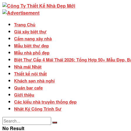
Trang Chủ
Giá xây biệt thự
Cẩm nang xây nhà
Mẫu biệt thự đẹp
Mẫu nhà phố đẹp
Biệt Thự Cấp 4 Mái Thái 2026: Tổng Hợp 50+ Mẫu Đẹp, B
Nhà mái Nhật
Thiết kế nội thất
Khách sạn nhà nghỉ
Quán bar cafe
Giới thiệu
Các kiểu nhà truyền thống đẹp
Nhật Ký Công Trình Sư
No Result