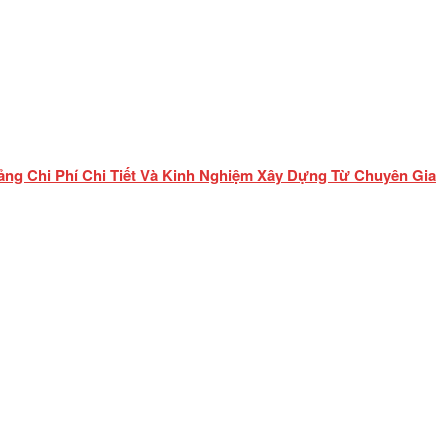
ảng Chi Phí Chi Tiết Và Kinh Nghiệm Xây Dựng Từ Chuyên Gia