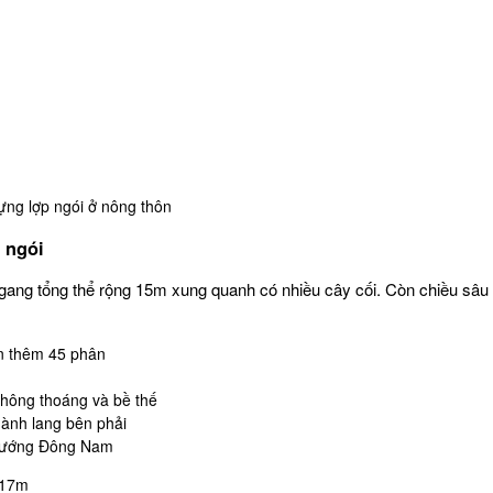
ựng lợp ngói ở nông thôn
 ngói
ngang tổng thể rộng 15m xung quanh có nhiều cây cối. Còn chiều sâu 
ền thêm 45 phân
 thông thoáng và bề thế
hành lang bên phải
ề hướng Đông Nam