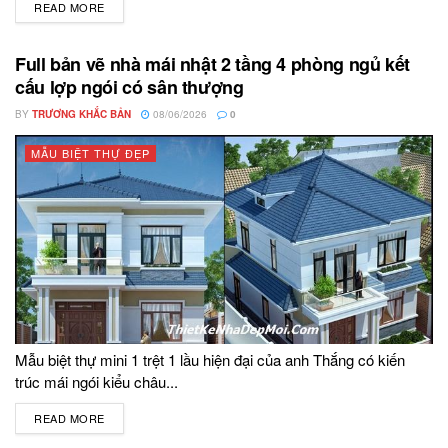
READ MORE
DETAILS
Full bản vẽ nhà mái nhật 2 tầng 4 phòng ngủ kết
cấu lợp ngói có sân thượng
BY
TRƯƠNG KHẮC BẢN
08/06/2026
0
MẪU BIỆT THỰ ĐẸP
Mẫu biệt thự mini 1 trệt 1 lầu hiện đại của anh Thắng có kiến
trúc mái ngói kiểu châu...
READ MORE
DETAILS