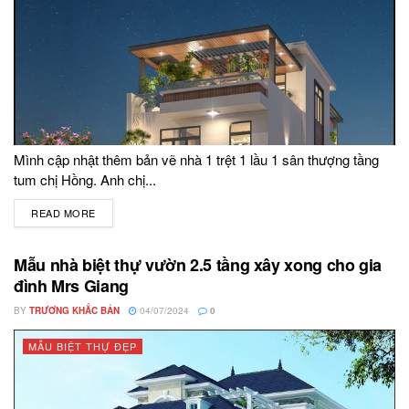
Mình cập nhật thêm bản vẽ nhà 1 trệt 1 lầu 1 sân thượng tầng
tum chị Hồng. Anh chị...
READ MORE
DETAILS
Mẫu nhà biệt thự vườn 2.5 tầng xây xong cho gia
đình Mrs Giang
BY
TRƯƠNG KHẮC BẢN
04/07/2024
0
MẪU BIỆT THỰ ĐẸP