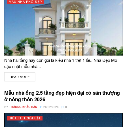
MẪU NHÀ PHỐ ĐẸP
Nhà hai tầng hay còn gọi là kiểu nhà 1 trệt 1 lầu. Nhà Đẹp Mới
cập nhật mẫu nhà...
READ MORE
DETAILS
Mẫu nhà ống 2.5 tầng đẹp hiện đại có sân thượng
ở nông thôn 2026
BY
TRƯƠNG KHẮC BẢN
26/02/2026
0
BIỆT THỰ NỔI BẬT