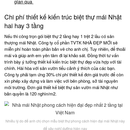
gian qua
Chi phí thiết kế kiến trúc biệt thự mái Nhật
hai hay 3 tầng
Nếu thi công trọn gói biệt thự 2 tầng hay 1 trệt 2 lầu có sân
thượng mái Nhật. Công ty cổ phần TVTK NHÀ ĐẸP MỚI sẽ
miễn phí hoàn toàn phần bản vẽ cho anh chị. Tuy nhiên, để thoải
mái và giúp anh em yên tâm đi lại khảo sát. Đồng thời tư vấn
trình bày ý tưởng thiết kế kiến trúc biệt thự đẹp vừa hợp với tài
chính. Hài hòa với sân vườn tiểu cảnh ý thích của các bạn.
Công ty phải tạm ứng 30% chi phí thiết kế đơn giá trước để còn
xin phép xây dựng và làm việc với bên phòng, sở tài nguyên
môi trường. Đơn giá thiết kế biệt thự sân vườn mái Nhật như
bản quyền là 120 nghìn/m2.
Nhiều lý do để anh chị chọn mẫu biệt thự phong cách hiện đại mái Nhật này
để xây nghĩ dưỡng hiện nay