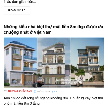
1 lầu đơn giản hiện...
READ MORE
DETAILS
Những kiểu nhà biệt thự mặt tiền 8m đẹp được ưa
chuộng nhất ở Việt Nam
BY
TRƯƠNG KHẮC BẢN
10/12/2025
2
Anh chị có đất rộng bề ngang khoảng 8m. Chuẩn bị xây biệt thự
phố mặt tiền 8m 3 tầng...