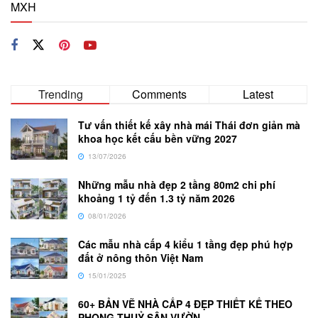
MXH
Trending
Comments
Latest
Tư vấn thiết kế xây nhà mái Thái đơn giản mà
khoa học kết cấu bền vững 2027
13/07/2026
Những mẫu nhà đẹp 2 tầng 80m2 chi phí
khoảng 1 tỷ đến 1.3 tỷ năm 2026
08/01/2026
Các mẫu nhà cấp 4 kiểu 1 tầng đẹp phú hợp
đất ở nông thôn Việt Nam
15/01/2025
60+ BẢN VẼ NHÀ CẤP 4 ĐẸP THIẾT KẾ THEO
PHONG THUỶ SÂN VƯỜN