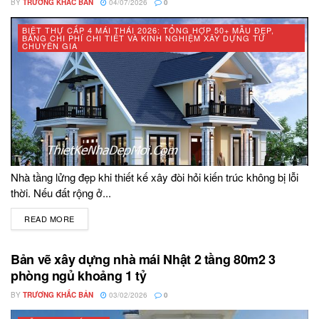
BY
TRƯƠNG KHẮC BẢN
04/07/2026
0
BIỆT THỰ CẤP 4 MÁI THÁI 2026: TỔNG HỢP 50+ MẪU ĐẸP,
BẢNG CHI PHÍ CHI TIẾT VÀ KINH NGHIỆM XÂY DỰNG TỪ
CHUYÊN GIA
Nhà tầng lửng đẹp khi thiết kế xây đòi hỏi kiến trúc không bị lỗi
thời. Nếu đất rộng ở...
READ MORE
DETAILS
Bản vẽ xây dựng nhà mái Nhật 2 tầng 80m2 3
phòng ngủ khoảng 1 tỷ
BY
TRƯƠNG KHẮC BẢN
03/02/2026
0