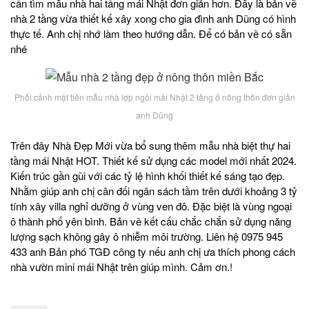
cần tìm mẫu nhà hai tầng mái Nhật đơn giản hơn. Đây là bản vẽ
nhà 2 tầng vừa thiết kế xây xong cho gia đình anh Dũng có hình
thực tế. Anh chị nhớ làm theo hướng dẫn. Để có bản vẽ có sẵn
nhé
Phối cảnh mặt tiền mẫu nhà lợp ngói mái Nhật 2 tầng ở nông thôn đơn giản
anh Dũng
Trên đây Nhà Đẹp Mới vừa bổ sung thêm mẫu nhà biệt thự hai
tầng mái Nhật HOT. Thiết kế sử dụng các model mới nhất 2024.
Kiến trúc gần gũi với các tỷ lệ hình khối thiết kế sáng tạo đẹp.
Nhằm giúp anh chị cân đối ngân sách tầm trên dưới khoảng 3 tỷ
tính xây villa nghỉ dưỡng ở vùng ven đô. Đặc biệt là vùng ngoại
ô thành phố yên bình. Bản vẽ kết cấu chắc chắn sử dụng năng
lượng sạch không gây ô nhiễm môi trường. Liên hệ 0975 945
433 anh Bản phó TGĐ công ty nếu anh chị ưa thích phong cách
nhà vườn mini mái Nhật trên giúp mình. Cảm ơn.!