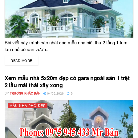
Bài viết này mình cập nhật các mẫu nhà biệt thự 2 tầng 1 tum
lớn nhỏ có sân vườn...
READ MORE
DETAILS
Xem mẫu nhà 5x20m đẹp có gara ngoài sân 1 trệt
2 lầu mái thái xây xong
BY
TRƯƠNG KHẮC BẢN
04/06/2026
0
MẪU NHÀ PHỐ ĐẸP