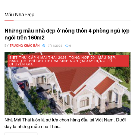
Mẫu Nhà Đẹp
Những mẫu nhà đẹp ở nông thôn 4 phòng ngủ lợp
ngói trên 160m2
BY
TRƯƠNG KHẮC BẢN
17/11/2025
0
BIỆT THỰ CẤP 4 MÁI THÁI 2026: TỔNG HỢP 50+ MẪU ĐẸP,
BẢNG CHI PHÍ CHI TIẾT VÀ KINH NGHIỆM XÂY DỰNG TỪ
CHUYÊN GIA
Nhà Mái Thái luôn là sự lựa chọn hàng đầu tại Việt Nam. Dưới
đây là những mẫu nhà Thái...