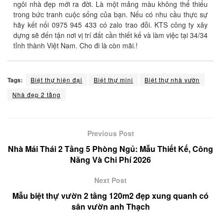
ngôi nhà đẹp mới ra đời. Là một mảng màu không thể thiếu
trong bức tranh cuộc sống của bạn. Nếu có nhu cầu thực sự
hãy kết nối 0975 945 433 có zalo trao đỗi. KTS công ty xây
dựng sẽ đến tận nơi vị trí đất cần thiết kế và làm việc tại 34/34
tỉnh thành Việt Nam. Cho đi là còn mãi.!
Tags:
Biệt thự hiện đại
Biệt thự mini
Biệt thự nhà vườn
Nhà đẹp 2 tầng
Previous Post
Nhà Mái Thái 2 Tầng 5 Phòng Ngủ: Mẫu Thiết Kế, Công
Năng Và Chi Phí 2026
Next Post
Mẫu biệt thự vườn 2 tầng 120m2 đẹp xung quanh có
sân vườn anh Thạch