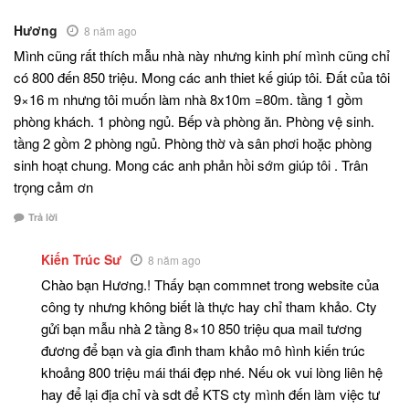
Hương
8 năm ago
Mình cũng rất thích mẫu nhà này nhưng kinh phí mình cũng chỉ
có 800 đến 850 triệu. Mong các anh thiet kế giúp tôi. Đất của tôi
9×16 m nhưng tôi muốn làm nhà 8x10m =80m. tầng 1 gồm
phòng khách. 1 phòng ngủ. Bếp và phòng ăn. Phòng vệ sinh.
tầng 2 gồm 2 phòng ngủ. Phòng thờ và sân phơi hoặc phòng
sinh hoạt chung. Mong các anh phản hồi sớm giúp tôi . Trân
trọng cảm ơn
Trả lời
Kiến Trúc Sư
8 năm ago
Chào bạn Hương.! Thấy bạn commnet trong website của
công ty nhưng không biết là thực hay chỉ tham khảo. Cty
gửi bạn mẫu nhà 2 tầng 8×10 850 triệu qua mail tương
đương để bạn và gia đình tham khảo mô hình kiến trúc
khoảng 800 triệu mái thái đẹp nhé. Nếu ok vui lòng liên hệ
hay để lại địa chỉ và sdt để KTS cty mình đến làm việc tư