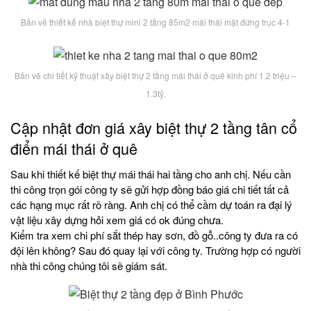
Bản vẽ thiết kế nhà biệt thự mini 2 tầng 85m2 mái thái mặt đứng trục 4-1
Bản vẽ chi tiết kỹ thuật xây biệt thự 2 tầng mái thái ở quê kinh phí 1.2 triệu –
1.3tỷ.
Cập nhật đơn giá xây biệt thự 2 tầng tân cổ
điển mái thái ở quê
Sau khi thiết kế biệt thự mái thái hai tầng cho anh chị. Nếu cần
thi công trọn gói công ty sẽ gửi hợp đồng báo giá chi tiết tất cả
các hạng mục rất rõ ràng. Anh chị có thể cầm dự toán ra đại lý
vật liệu xây dựng hỏi xem giá có ok đúng chưa.
Kiểm tra xem chi phí sắt thép hay sơn, đồ gỗ..công ty đưa ra có
đội lên không? Sau đó quay lại với công ty. Trường hợp có người
nhà thi công chúng tôi sẽ giám sát.