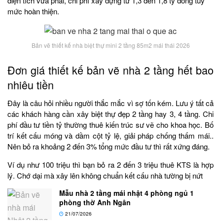
diện tích vừa phải, chi phí xây dựng từ 1,3 đến 1,8 tỷ đồng tùy
mức hoàn thiện.
Bản vẽ thiết kế nhà biệt thự mini 2 tầng 85m2 mái thái 2026
Đơn giá thiết kế bản vẽ nhà 2 tầng hết bao
nhiêu tiền
Đây là câu hỏi nhiều người thắc mắc vì sợ tốn kém. Lưu ý tất cả
các khách hàng cần xây biệt thự đẹp 2 tầng hay 3, 4 tầng. Chi
phí đầu tư tiền tỷ thường thuê kiến trúc sư vẽ cho khoa học. Bố
trí kết cấu móng và dầm cột tỷ lệ, giải pháp chống thấm mái..
Nên bỏ ra khoảng 2 đến 3% tổng mức đầu tư thì rất xứng đáng.
Ví dụ như 100 triệu thì bạn bỏ ra 2 đến 3 triệu thuê KTS là hợp
lý. Chớ dại mà xây lên không chuẩn kết cấu nhà tường bị nứt
Mẫu nhà 2 tầng mái nhật 4 phòng ngủ 1
phòng thờ Anh Ngân
21/07/2026