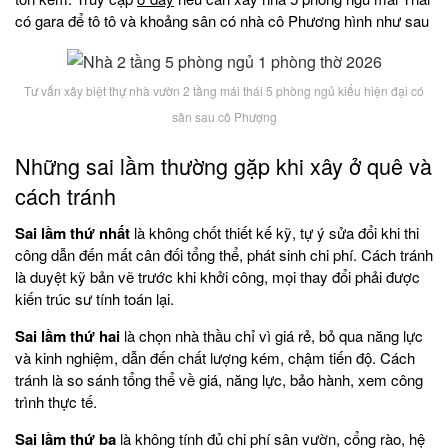
có gara để tô tô và khoảng sân có nhà cô Phương hình như sau
Tư vấn xây biệt thự nhà vườn 2 tầng mái thái 5 phòng ngủ kiểu hiện đại có
sân sau cô Phượng
Những sai lầm thường gặp khi xây ở quê và
cách tránh
Sai lầm thứ nhất
là không chốt thiết kế kỹ, tự ý sửa đổi khi thi
công dẫn đến mất cân đối tổng thể, phát sinh chi phí. Cách tránh
là duyệt kỹ bản vẽ trước khi khởi công, mọi thay đổi phải được
kiến trúc sư tính toán lại.
Sai lầm thứ hai
là chọn nhà thầu chỉ vì giá rẻ, bỏ qua năng lực
và kinh nghiệm, dẫn đến chất lượng kém, chậm tiến độ. Cách
tránh là so sánh tổng thể về giá, năng lực, bảo hành, xem công
trình thực tế.
Sai lầm thứ ba
là không tính đủ chi phí sân vườn, cổng rào, hệ