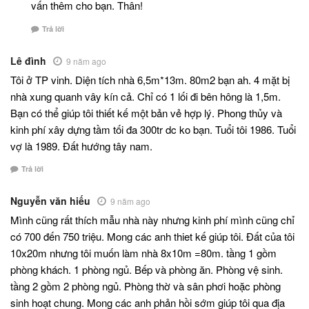
vấn thêm cho bạn. Thân!
Trả lời
Lê đình
9 năm ago
Tôi ở TP vinh. Diện tích nhà 6,5m*13m. 80m2 bạn ah. 4 mặt bị
nhà xung quanh vây kín cả. Chỉ có 1 lối đi bên hông là 1,5m.
Bạn có thể giúp tôi thiết kế một bản vẻ hợp lý. Phong thủy và
kinh phí xây dựng tầm tối đa 300tr dc ko bạn. Tuổi tôi 1986. Tuổi
vợ là 1989. Đất hướng tây nam.
Trả lời
Nguyễn văn hiếu
9 năm ago
Mình cũng rất thích mẫu nhà này nhưng kinh phí mình cũng chỉ
có 700 đến 750 triệu. Mong các anh thiet kế giúp tôi. Đất của tôi
10x20m nhưng tôi muốn làm nhà 8x10m =80m. tầng 1 gồm
phòng khách. 1 phòng ngủ. Bếp và phòng ăn. Phòng vệ sinh.
tầng 2 gồm 2 phòng ngủ. Phòng thờ và sân phơi hoặc phòng
sinh hoạt chung. Mong các anh phản hồi sớm giúp tôi qua địa