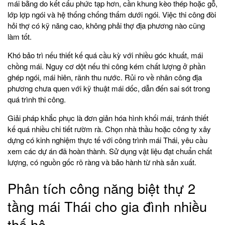
mái bằng do kết cấu phức tạp hơn, cần khung kèo thép hoặc gỗ,
lớp lợp ngói và hệ thống chống thấm dưới ngói. Việc thi công đòi
hỏi thợ có kỹ năng cao, không phải thợ địa phương nào cũng
làm tốt.
Khó bảo trì nếu thiết kế quá cầu kỳ với nhiều góc khuất, mái
chồng mái. Nguy cơ dột nếu thi công kém chất lượng ở phần
ghép ngói, mái hiên, rãnh thu nước. Rủi ro về nhân công địa
phương chưa quen với kỹ thuật mái dốc, dẫn đến sai sót trong
quá trình thi công.
Giải pháp khắc phục là đơn giản hóa hình khối mái, tránh thiết
kế quá nhiều chi tiết rườm rà. Chọn nhà thầu hoặc công ty xây
dựng có kinh nghiệm thực tế với công trình mái Thái, yêu cầu
xem các dự án đã hoàn thành. Sử dụng vật liệu đạt chuẩn chất
lượng, có nguồn gốc rõ ràng và bảo hành từ nhà sản xuất.
Phân tích công năng biệt thự 2
tầng mái Thái cho gia đình nhiều
thế hệ