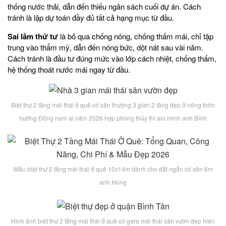
thống nước thải, dẫn đến thiếu ngân sách cuối dự án. Cách
tránh là lập dự toán đầy đủ tất cả hạng mục từ đầu.
Sai lầm thứ tư
là bỏ qua chống nóng, chống thấm mái, chỉ tập
trung vào thẩm mỹ, dẫn đến nóng bức, dột nát sau vài năm.
Cách tránh là đầu tư đúng mức vào lớp cách nhiệt, chống thấm,
hệ thống thoát nước mái ngay từ đầu.
Biệt thự 2 tầng mái thái ở quê có sân thượng 3 gian 2 tầng đẹp ở nông thôn
hướng Đông nam ai năm 2026 hợp phong thủy thì alo mình anh Bính
Mẫu biệt thự 2 tầng mái thái ở quê 10x14m dành cho đất ngắn có sân 6m
anh Hùng
Hình ảnh biệt thự 2 tầng mái thái ở quê có gara mái thái sân vườn đẹp hiện