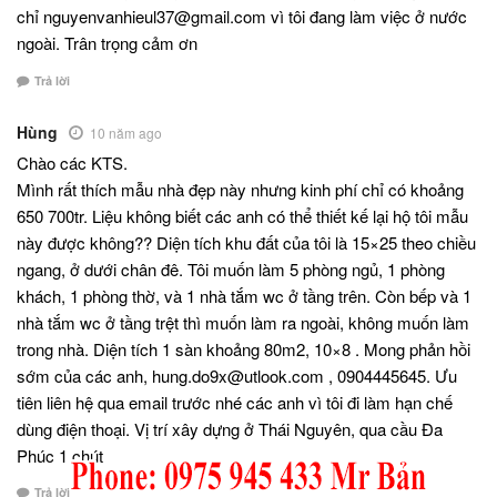
chỉ nguyenvanhieul37@gmail.com vì tôi đang làm việc ở nước
ngoài. Trân trọng cảm ơn
Trả lời
Hùng
10 năm ago
Chào các KTS.
Mình rất thích mẫu nhà đẹp này nhưng kinh phí chỉ có khoảng
650 700tr. Liệu không biết các anh có thể thiết kế lại hộ tôi mẫu
này được không?? Diện tích khu đất của tôi là 15×25 theo chiều
ngang, ở dưới chân đê. Tôi muốn làm 5 phòng ngủ, 1 phòng
khách, 1 phòng thờ, và 1 nhà tắm wc ở tầng trên. Còn bếp và 1
nhà tắm wc ở tầng trệt thì muốn làm ra ngoài, không muốn làm
trong nhà. Diện tích 1 sàn khoảng 80m2, 10×8 . Mong phản hồi
sớm của các anh, hung.do9x@utlook.com , 0904445645. Ưu
tiên liên hệ qua email trước nhé các anh vì tôi đi làm hạn chế
dùng điện thoại. Vị trí xây dựng ở Thái Nguyên, qua cầu Đa
Phúc 1 chút
Trả lời