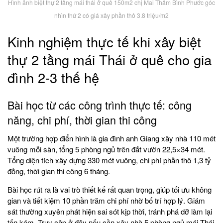
Hình ảnh biệt thự 2 tầng mái thái ở quê 150m2 chị Mai Thắm Bình Phước góc
nhìn thứ 2 có giá xây phần thô 3.8 triệu/m2
Kinh nghiệm thực tế khi xây biệt
thự 2 tầng mái Thái ở quê cho gia
đình 2-3 thế hệ
Bài học từ các công trình thực tế: công
năng, chi phí, thời gian thi công
Một trường hợp điển hình là gia đình anh Giang xây nhà 110 mét
vuông mỗi sàn, tổng 5 phòng ngủ trên đất vườn 22,5×34 mét.
Tổng diện tích xây dựng 330 mét vuông, chi phí phần thô 1,3 tỷ
đồng, thời gian thi công 6 tháng.
Bài học rút ra là vai trò thiết kế rất quan trọng, giúp tối ưu không
gian và tiết kiệm 10 phần trăm chi phí nhờ bố trí hợp lý. Giám
sát thường xuyên phát hiện sai sót kịp thời, tránh phá dỡ làm lại
tốn kém. Truy cập
ở đây
nếu cần xây nhà 5 phòng ngủ mái Thái