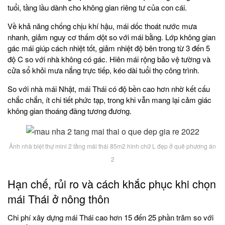
tuổi, tầng lầu dành cho không gian riêng tư của con cái.
Về khả năng chống chịu khí hậu, mái dốc thoát nước mưa
nhanh, giảm nguy cơ thấm dột so với mái bằng. Lớp không gian
gác mái giúp cách nhiệt tốt, giảm nhiệt độ bên trong từ 3 đến 5
độ C so với nhà không có gác. Hiên mái rộng bảo vệ tường và
cửa sổ khỏi mưa nắng trực tiếp, kéo dài tuổi thọ công trình.
So với nhà mái Nhật, mái Thái có độ bền cao hơn nhờ kết cấu
chắc chắn, ít chi tiết phức tạp, trong khi vẫn mang lại cảm giác
không gian thoáng đãng tương đương.
Ảnh nhà biệt thự mini 2 tầng mái thái 85m2 hình chữ L đẹp ở quê phương án
2
Hạn chế, rủi ro và cách khắc phục khi chọn
mái Thái ở nông thôn
Chi phí xây dựng mái Thái cao hơn 15 đến 25 phần trăm so với