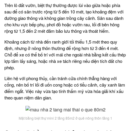
Trên lô đất vườn, biệt thự thường được lùi vào giữa hoặc phía
sau để có sân trước rộng từ 5 đến 10 mét, tạo khoảng đệm với
đường giao thông và không gian trồng cây cảnh. Sân sau dành
cho khu vực bếp phụ, phơi đồ hoặc vườn rau, lối đi bên hông
rộng từ 1,5 đến 2 mét đảm bảo lưu thông và thoát hiểm.
Khoảng cách từ nhà đến ranh giới tối thiểu 1,5 mét theo quy
định, nhưng ở nông thôn thường để rộng hơn từ 3 đến 4 mét.
Chỗ để xe có thể bố trí với mái che ngoài nhà bằng kết cấu thép
lợp tấm lấy sáng, hoặc nhà xe tách riêng nếu diện tích đất cho
phép.
Liên hệ với phong thủy, cần tránh cửa chính thẳng hàng với
cổng, nên bố trí lối đi uốn cong hoặc có tiểu cảnh, cây xanh làm
điểm ngắt. Việc này vừa tạo tính thẩm mỹ vừa hóa giải khí xấu
theo quan niệm dân gian.
Mặt bằng biệt thự mini 2 tầng 85m2 ở quê nông thôn tầng 1