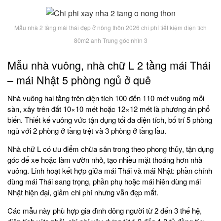
Mẫu nhà 2 tầng mái thái đẹp ở nông thôn 2026 chi phí tiết kiệm diện tích
80m2 anh Trung góc nhìn 3
Mẫu nhà vuông, nhà chữ L 2 tầng mái Thái
– mái Nhật 5 phòng ngủ ở quê
Nhà vuông hai tầng trên diện tích 100 đến 110 mét vuông mỗi
sàn, xây trên đất 10×10 mét hoặc 12×12 mét là phương án phổ
biến. Thiết kế vuông vức tận dụng tối đa diện tích, bố trí 5 phòng
ngủ với 2 phòng ở tầng trệt và 3 phòng ở tầng lầu.
Nhà chữ L có ưu điểm chừa sân trong theo phong thủy, tận dụng
góc để xe hoặc làm vườn nhỏ, tạo nhiều mặt thoáng hơn nhà
vuông. Linh hoạt kết hợp giữa mái Thái và mái Nhật: phần chính
dùng mái Thái sang trọng, phần phụ hoặc mái hiên dùng mái
Nhật hiện đại, giảm chi phí nhưng vẫn đẹp mắt.
Các mẫu này phù hợp gia đình đông người từ 2 đến 3 thế hệ,