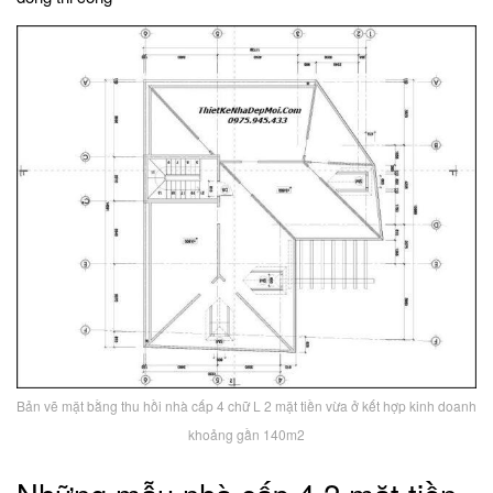
Bản vẽ mặt bằng thu hồi nhà cấp 4 chữ L 2 mặt tiền vừa ở kết hợp kinh doanh
khoảng gần 140m2