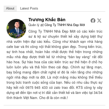
About
Latest Posts
Trương Khắc Bản
at
Quản lý
Công Ty TNHH Nhà Đẹp Mới
Công Ty TNHH Nhà Đẹp Mới có các kiến trúc
sư & kỹ sư chuyên thiết kế xây dựng biệt thự
nhà vườn hiện đại các kiểu. Cũng như khách sạn nhà hàng
cafe bar và thi công nội thất không gian đẹp. Trong kiến trúc,
sự tinh hoa nhất, hoàn hảo nhất được thể hiện trong những
mẫu nhà đẹp được thiết kế từ những “bàn tay vàng” rất đỗi
hào hoa. Sự hào hoa của các kiến trúc sư thể hiện ở chỗ họ
luôn luôn yêu và thả hồn theo cái đẹp. Chính sự lãng mạn,
bay bổng mang đậm chất nghệ sĩ đó là nền tảng cho những
ngôi nhà đẹp mới ra đời. Là một mảng màu không thể thiếu
trong bức tranh cuộc sống của bạn. Nếu có nhu cầu thực sự
hãy kết nối 0975 945 433 có zalo trao đỗi. KTS công ty xây
dựng sẽ đến tận nơi vị trí đất cần thiết kế và làm việc tại 34/34
tỉnh thành Việt Nam. Cho đi là còn mãi.!