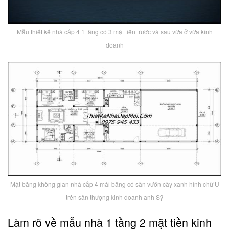
Mẫu thiết kế nhà cấp 4 1 tầng có 3 mặt tiền trước và sau vừa ở vừa kinh
doanh
Mặt bằng không gian nhà cấp 4 mái bằng có sân vườn cây xanh hình chữ U
trên sân thượng kinh doanh anh Sỹ
Làm rõ về mẫu nhà 1 tầng 2 mặt tiền kinh