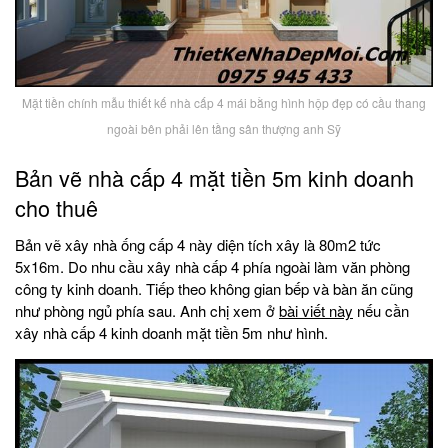
Mặt tiền chính mẫu thiết kế nhà cấp 4 mái bằng hình hộp đẹp có cầu thang
ngoài bên phải lên tầng sân thượng anh Sỹ
Bản vẽ nhà cấp 4 mặt tiền 5m kinh doanh
cho thuê
Bản vẽ xây nhà ống cấp 4 này diện tích xây là 80m2 tức
5x16m. Do nhu cầu xây nhà cấp 4 phía ngoài làm văn phòng
công ty kinh doanh. Tiếp theo không gian bếp và bàn ăn cũng
như phòng ngủ phía sau. Anh chị xem ở
bài viết này
nếu cần
xây nhà cấp 4 kinh doanh mặt tiền 5m như hình.