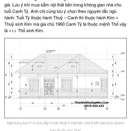
già. Lưu ý khi mua sắm nội thất bên trong không gian nhà cho
tuổi Canh Tý. Anh chị cũng lưu ý chọn theo nguyên tắc ngũ
hành: Tuổi Tý thuộc hành Thuỷ – Canh thì thuộc hành Kim =
Thuỷ sinh Kim mà gia chủ 1960 Canh Tý là thuộc mệnh Thổ vậy
là =>> Thổ sinh Kim.
Mặt đứng trục F-A nhà cấp 4 mái Nhật 2 mặt tiền vừa ở kết hợp kinh doanh
bán thuốc chú Thái