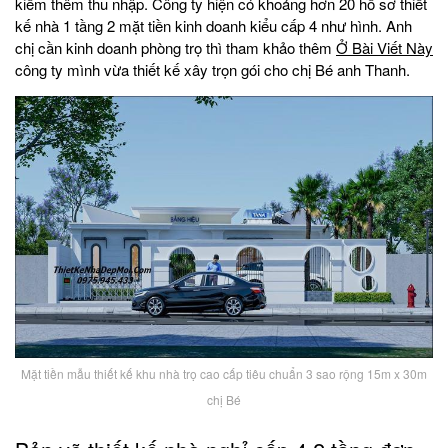
kiếm thêm thu nhập. Công ty hiện có khoảng hơn 20 hồ sơ thiết
kế nhà 1 tầng 2 mặt tiền kinh doanh kiểu cấp 4 như hình. Anh
chị cần kinh doanh phòng trọ thì tham khảo thêm
Ở Bài Viết Này
công ty mình vừa thiết kế xây trọn gói cho chị Bé anh Thanh.
Mặt tiền mẫu thiết kế khu nhà trọ cao cấp tiêu chuẩn 3 sao rộng 15m x 30m
chị Bé