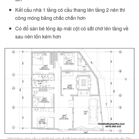
Kết cấu nhà 1 tầng có cầu thang lên tầng 2 nên thi
công móng băng chắc chắn hơn
Có đổ sàn bê tông áp mái cột có sắt chờ lên tầng về
sau nên tốn kém hơn
Mặt bằng nhà cấp 4 thiết kế vừa ở kết hợp kinh doanh buốn bán thuốc Tây