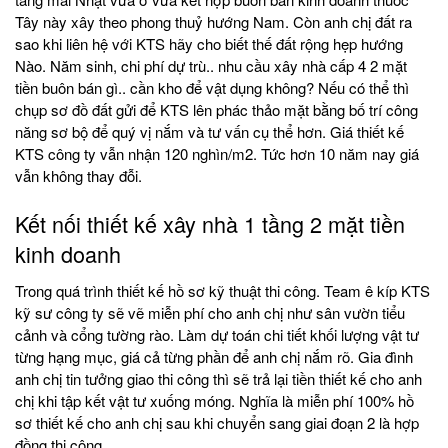
Tây này xây theo phong thuỷ hướng Nam. Còn anh chị đất ra
sao khi liên hệ với KTS hãy cho biết thế đất rộng hẹp hướng
Nào. Năm sinh, chi phí dự trù.. nhu cầu xây nhà cấp 4 2 mặt
tiền buôn bán gì.. cần kho để vật dụng không? Nếu có thể thì
chụp sơ đồ đất gửi để KTS lên phác thảo mặt bằng bố trí công
năng sơ bộ để quý vị nắm và tư vấn cụ thể hơn. Giá thiết kế
KTS công ty vẫn nhận 120 nghìn/m2. Tức hơn 10 năm nay giá
vẫn không thay đỗi.
Kết nối thiết kế xây nhà 1 tầng 2 mặt tiền
kinh doanh
Trong quá trình thiết kế hồ sơ kỹ thuật thi công. Team ê kíp KTS
kỹ sư công ty sẽ vẽ miễn phí cho anh chị như sân vườn tiểu
cảnh và cổng tường rào. Làm dự toán chi tiết khối lượng vật tư
từng hạng mục, giá cả từng phần để anh chị nắm rõ. Gia đình
anh chị tin tưởng giao thi công thì sẽ trả lại tiền thiết kế cho anh
chị khi tập kết vật tư xuống móng. Nghĩa là miễn phí 100% hồ
sơ thiết kế cho anh chị sau khi chuyển sang giai đoạn 2 là hợp
đồng thi công