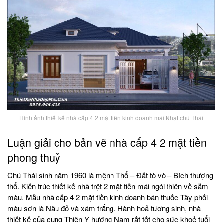
Hình ảnh thiết kế nhà cấp 4 2 mặt tiền kinh doanh mái Nhật chú Thái
Luận giải cho bản vẽ nhà cấp 4 2 mặt tiền
phong thuỷ
Chú Thái sinh năm 1960 là mệnh Thổ – Đất tò vò – Bích thượng
thổ. Kiến trúc thiết kế nhà trệt 2 mặt tiền mái ngói thiên về sẫm
màu. Mẫu nhà cấp 4 2 mặt tiền kinh doanh bán thuốc Tây phối
màu sơn là Nâu đỏ và xám trắng. Hành hoả tương sinh, nhà
thiết kế của cung Thiên Y hướng Nam rất tốt cho sức khoẻ tuổi