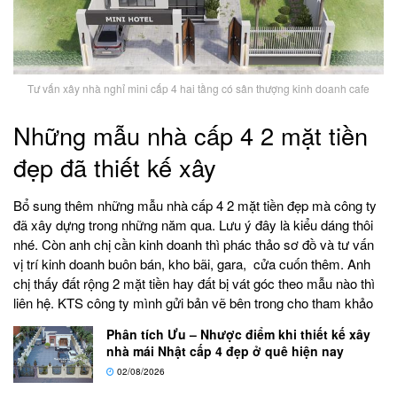
Tư vấn xây nhà nghỉ mini cấp 4 hai tầng có sân thượng kinh doanh cafe
Những mẫu nhà cấp 4 2 mặt tiền
đẹp đã thiết kế xây
Bổ sung thêm những mẫu nhà cấp 4 2 mặt tiền đẹp mà công ty
đã xây dựng trong những năm qua. Lưu ý đây là kiểu dáng thôi
nhé. Còn anh chị cần kinh doanh thì phác thảo sơ đồ và tư vấn
vị trí kinh doanh buôn bán, kho bãi, gara, cửa cuốn thêm. Anh
chị thấy đất rộng 2 mặt tiền hay đất bị vát góc theo mẫu nào thì
liên hệ. KTS công ty mình gửi bản vẽ bên trong cho tham khảo
Phân tích Ưu – Nhược điểm khi thiết kế xây
nhà mái Nhật cấp 4 đẹp ở quê hiện nay
02/08/2026