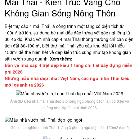
Mái Thái - Kiến Trúc Vàng Cho
Không Gian Sống Nông Thôn
Biệt thự cấp 4 mái Thái là công trình một tầng có diện tích từ
100m² trở lên, sử dụng hệ mái dốc đặc trưng với góc nghiêng từ
30-45 độ. Khác với nhà cấp 4 mái Thái thông thường chỉ cần diện
tích đất 80-100m², biệt thự mái Thái yêu cầu khu đất tối thiểu
150m² để thể hiện hết vẻ đẹp kiến trúc cũng như tạo không gian
sân vườn xung quanh.
Xem thêm:
Bản vẽ nhà cấp 4 trệt đẹp kiểu 1 tầng chi tiết xây dựng miễn
phí 2026
Những mẫu nhà đẹp nhất Việt Nam, các ngôi nhà Thái kiểu
mới quanh ta 2026
Ảnh 3D kiểu nhà mái Thái đẹp 3 phòng ngủ phong cách tân cổ điển vợ
chồng anh Nghĩa mới nhất 2026
Góc nhìn nghiêng nhà Thái 1 tầng 3 phòng ngủ diện tích 130m2 ở quê