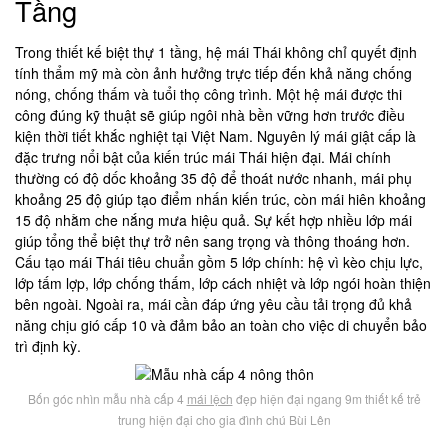
Tầng
Trong thiết kế biệt thự 1 tầng, hệ mái Thái không chỉ quyết định
tính thẩm mỹ mà còn ảnh hưởng trực tiếp đến khả năng chống
nóng, chống thấm và tuổi thọ công trình. Một hệ mái được thi
công đúng kỹ thuật sẽ giúp ngôi nhà bền vững hơn trước điều
kiện thời tiết khắc nghiệt tại Việt Nam. Nguyên lý mái giật cấp là
đặc trưng nổi bật của kiến trúc mái Thái hiện đại. Mái chính
thường có độ dốc khoảng 35 độ để thoát nước nhanh, mái phụ
khoảng 25 độ giúp tạo điểm nhấn kiến trúc, còn mái hiên khoảng
15 độ nhằm che nắng mưa hiệu quả. Sự kết hợp nhiều lớp mái
giúp tổng thể biệt thự trở nên sang trọng và thông thoáng hơn.
Cấu tạo mái Thái tiêu chuẩn gồm 5 lớp chính: hệ vì kèo chịu lực,
lớp tấm lợp, lớp chống thấm, lớp cách nhiệt và lớp ngói hoàn thiện
bên ngoài. Ngoài ra, mái cần đáp ứng yêu cầu tải trọng đủ khả
năng chịu gió cấp 10 và đảm bảo an toàn cho việc di chuyển bảo
trì định kỳ.
Bốn góc nhìn mẫu nhà cấp 4
mái lệch
đẹp hiện đại ngang 9m thiết kế trẻ
trung hiện đại cho gia đình chú Bùi Lên