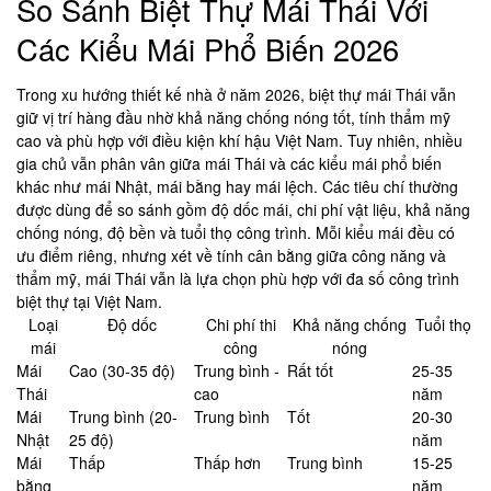
So Sánh Biệt Thự Mái Thái Với
Các Kiểu Mái Phổ Biến 2026
Trong xu hướng thiết kế nhà ở năm 2026, biệt thự mái Thái vẫn
giữ vị trí hàng đầu nhờ khả năng chống nóng tốt, tính thẩm mỹ
cao và phù hợp với điều kiện khí hậu Việt Nam. Tuy nhiên, nhiều
gia chủ vẫn phân vân giữa mái Thái và các kiểu mái phổ biến
khác như mái Nhật, mái bằng hay mái lệch. Các tiêu chí thường
được dùng để so sánh gồm độ dốc mái, chi phí vật liệu, khả năng
chống nóng, độ bền và tuổi thọ công trình. Mỗi kiểu mái đều có
ưu điểm riêng, nhưng xét về tính cân bằng giữa công năng và
thẩm mỹ, mái Thái vẫn là lựa chọn phù hợp với đa số công trình
biệt thự tại Việt Nam.
Loại
Độ dốc
Chi phí thi
Khả năng chống
Tuổi thọ
mái
công
nóng
Mái
Cao (30-35 độ)
Trung bình -
Rất tốt
25-35
Thái
cao
năm
Mái
Trung bình (20-
Trung bình
Tốt
20-30
Nhật
25 độ)
năm
Mái
Thấp
Thấp hơn
Trung bình
15-25
bằng
năm