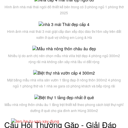
Hình ảnh nhà mái thái ngói đỏ thiết kế bên trong có 3 phòng ngủ 1 phòng thờ
2025
Hình ảnh nhà mái thái 3 mái giật cấp đan xếp độc đáo 9x16m xây trên đất
vườn ở quê vợ chồng em Long & Hà
Nhiều lý do anh chị nên chọn mẫu nhà villa trệt đẹp 4 phòng ngủ 300m2
rộng rãi mà không cần xây nhà lầu vì đất rộng
Mặt bằng mẫu nhà villa sân vườn 1 tầng đẹp ở nông thôn 300m2 4 phòng
ngủ 1 phòng thờ và 1 nhà xe gara có phòng khách và bếp rộng rãi
Mẫu nhà nông thôn châu âu 1 tầng trệt thiết kế theo phong cách biệt thự nghỉ
dưỡng ở quê cho gia đình anh Hùng 300m2
Câu Hỏi Thường Gặp - Giải Đáp