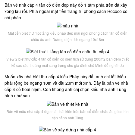
Bản vẽ nhà cấp 4 tân cổ điển đẹp này đổ 1 tấm phía trên đã xây
xong lâu rồi. Phía ngoài mặt tiền trang trí phong cách Rococo có
chỉ phào.
Mặt tiền
biệt thự một tầng
kiểu pháp đẹp mái ngói phong cách tân cổ điển
châu âu anh Dương diện tích ngang 10x18m
View 2 biệt thự cấp 4 tân cổ điển có diện tích sử dụng 200m2 ban đêm thiết
kế cao ráo thoáng mát sang trọng cho gia đình chú Minh để nghỉ hưu
Muốn xây nhà biệt thự cấp 4 kiểu Pháp này đất anh chị tối thiểu
phải rộng bề ngang 10m và dài 23m mới xinh. Đây là bản vẽ nhà
cấp 4 cổ hoài niệm. Còn không anh chị chọn kiểu nhà anh Tùng
hình như sau
Bản vẽ mẫu nhà cấp 4 đẹp mái thái kiến trúc bán cổ điển châu âu góc nhìn
cận cảnh anh Tùng