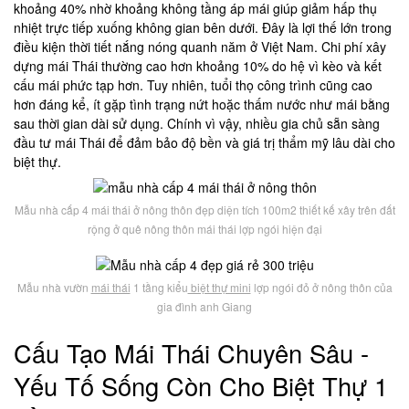
khoảng 40% nhờ khoảng không tầng áp mái giúp giảm hấp thụ
nhiệt trực tiếp xuống không gian bên dưới. Đây là lợi thế lớn trong
điều kiện thời tiết nắng nóng quanh năm ở Việt Nam. Chi phí xây
dựng mái Thái thường cao hơn khoảng 10% do hệ vì kèo và kết
cấu mái phức tạp hơn. Tuy nhiên, tuổi thọ công trình cũng cao
hơn đáng kể, ít gặp tình trạng nứt hoặc thấm nước như mái bằng
sau thời gian dài sử dụng. Chính vì vậy, nhiều gia chủ sẵn sàng
đầu tư mái Thái để đảm bảo độ bền và giá trị thẩm mỹ lâu dài cho
biệt thự.
Mẫu nhà cấp 4 mái thái ở nông thôn đẹp diện tích 100m2 thiết kế xây trên đất
rộng ở quê nông thôn mái thái lợp ngói hiện đại
Mẫu nhà vườn
mái thái
1 tầng kiểu
biệt thự mini
lợp ngói đỏ ở nông thôn của
gia đình anh Giang
Cấu Tạo Mái Thái Chuyên Sâu -
Yếu Tố Sống Còn Cho Biệt Thự 1