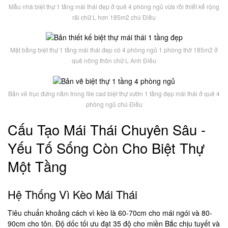
Mẫu nhà biệt thự 1 tầng mái thái đẹp ở quê 4 phòng ngủ vừa rồi thiết kế rộng
rãi chữ L hơn 185m2 chú Điều
Mặt bằng biệt thự 1 tầng mái thái đẹp có 4 phòng ngủ 1 phòng thờ 185m2 ở
quê nông thôn chữ L Anh Điều
Bản vẽ trục đứng nằm trong file cad biệt thự vườn 1 tầng đẹp mái thái ở quê 4
phòng ngủ chú Điều
Cấu Tạo Mái Thái Chuyên Sâu -
Yếu Tố Sống Còn Cho Biệt Thự
Một Tầng
Hệ Thống Vì Kèo Mái Thái
Tiêu chuẩn khoảng cách vì kèo là 60-70cm cho mái ngói và 80-
90cm cho tôn. Độ dốc tối ưu đạt 35 độ cho miền Bắc chịu tuyết và