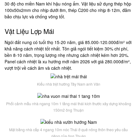
30 độ cho miền Nam khí hậu nóng ẩm. Vật liệu sử dụng thép hộp
100x50x2mm cho nhịp dưới 8m, thép C200 cho nhịp 8-12m, đảm
bảo chịu lực và chống võng tốt.
Vật Liệu Lợp Mái
Ngói đất nung có tuổi thọ 15-20 năm, giá 85.000-120.000đ/m² với
khả năng cách nhiệt tốt nhất. Tôn giả ngói tiết kiệm 30% chi phí,
bền 8-10 năm, trọng lượng nhẹ nhưng cách nhiệt kém hơn 20%.
Panel cách nhiệt là xu hướng mới năm 2026 với giá 280.000đ/m²,
vượt trội về cách âm và cách nhiệt.
Kiểu nhà trệt hướng Tây Nam anh Văn
Phối cảnh mẫu nhà ngang 10m 1 tầng mái thái kích thước xây dựng khoảng
150m2 ông Thuận
Mặt bằng nhà cấp 4 ngang 10m nóc Thái ở quê nông thôn theo yêu cầu
riêng của ông Thuận