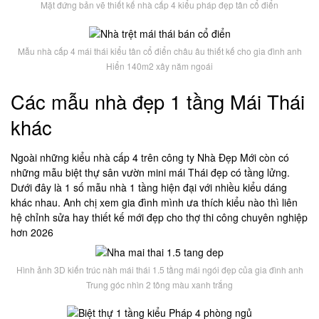
Mặt đứng bản vẽ thiết kế nhà cấp 4 kiểu pháp đẹp tân cổ điển
Mẫu nhà cấp 4 mái thái kiểu tân cổ điển châu âu thiết kế cho gia đình anh
Hiển 140m2 xây năm ngoái
Các mẫu nhà đẹp 1 tầng Mái Thái
khác
Ngoài những kiểu nhà cấp 4 trên công ty Nhà Đẹp Mới còn có
những mẫu biệt thự sân vườn mini mái Thái đẹp có tầng lửng.
Dưới đây là 1 số mẫu nhà 1 tầng hiện đại với nhiều kiểu dáng
khác nhau. Anh chị xem gia đình mình ưa thích kiểu nào thì liên
hệ chỉnh sửa hay thiết kế mới đẹp cho thợ thi công chuyên nghiệp
hơn 2026
Hình ảnh 3D kiến trúc nàh mái thái 1.5 tầng mái ngói đẹp của gia đình anh
Trung góc nhìn 2 tông màu xanh trắng