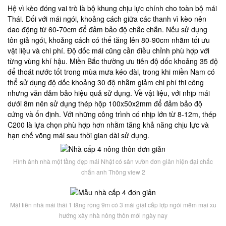
Hệ vì kèo đóng vai trò là bộ khung chịu lực chính cho toàn bộ mái
Thái. Đối với mái ngói, khoảng cách giữa các thanh vì kèo nên
dao động từ 60-70cm để đảm bảo độ chắc chắn. Nếu sử dụng
tôn giả ngói, khoảng cách có thể tăng lên 80-90cm nhằm tối ưu
vật liệu và chi phí. Độ dốc mái cũng cần điều chỉnh phù hợp với
từng vùng khí hậu. Miền Bắc thường ưu tiên độ dốc khoảng 35 độ
để thoát nước tốt trong mùa mưa kéo dài, trong khi miền Nam có
thể sử dụng độ dốc khoảng 30 độ nhằm giảm chi phí thi công
nhưng vẫn đảm bảo hiệu quả sử dụng. Về vật liệu, với nhịp mái
dưới 8m nên sử dụng thép hộp 100x50x2mm để đảm bảo độ
cứng và ổn định. Với những công trình có nhịp lớn từ 8-12m, thép
C200 là lựa chọn phù hợp hơn nhằm tăng khả năng chịu lực và
hạn chế võng mái sau thời gian dài sử dụng.
Hình ảnh nhà một tầng đẹp mái Nhật có sân vườn đơn giản hiện đại chắc
chắn anh Thông view 2
Mặt tiền nhà mái thái 1 tầng rộng 9m có 3 mái giật cấp lợp ngói mềm mại xu
hướng xây nhà nông thôn mới ngày nay