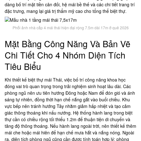
dàng bố trí mặt tiền cân đối, hệ mái bề thế và các chi tiết trang trí
đặc trưng, mang lại giá trị thẩm mỹ cao cho tổng thể biệt thự.
Phối ảnh nhà cấp 4 mái thái hiện đại rộng 7.5m dài 17m ở quê 2026
Mặt Bằng Công Năng Và Bản Vẽ
Chi Tiết Cho 4 Nhóm Diện Tích
Tiêu Biểu
Khi thiết kế biệt thự mái Thái, việc bố trí công năng khoa học
đóng vai trò quan trọng trong trải nghiệm sinh hoạt lâu dài. Các
phòng ngủ nên ưu tiên hướng Đông hoặc Nam để đón gió và ánh
sáng tự nhiên, đồng thời hạn chế nắng gắt vào buổi chiều. Khu
vực bếp nên tránh hướng Tây nhằm giảm hấp nhiệt và tạo cảm
giác thông thoáng khi nấu nướng. Hệ thống hành lang trong biệt
thự cần có chiều rộng tối thiểu 1.2m để thuận tiện di chuyển và
tăng độ thông thoáng. Nếu hành lang ngoài trời, nên thiết kế thêm
mái che hoặc mái hiên để hạn chế mưa hắt và nắng nóng. Ngoài
ra, diện tích phòng ngủ cũng cần được tính toán hợp lý: phòng