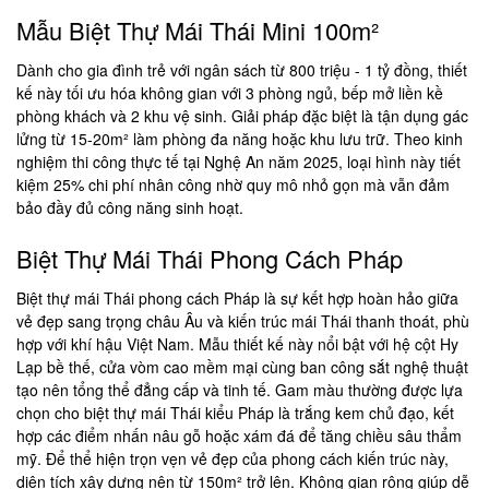
Mẫu Biệt Thự Mái Thái Mini 100m²
Dành cho gia đình trẻ với ngân sách từ 800 triệu - 1 tỷ đồng, thiết
kế này tối ưu hóa không gian với 3 phòng ngủ, bếp mở liền kề
phòng khách và 2 khu vệ sinh. Giải pháp đặc biệt là tận dụng gác
lửng từ 15-20m² làm phòng đa năng hoặc khu lưu trữ. Theo kinh
nghiệm thi công thực tế tại Nghệ An năm 2025, loại hình này tiết
kiệm 25% chi phí nhân công nhờ quy mô nhỏ gọn mà vẫn đảm
bảo đầy đủ công năng sinh hoạt.
Biệt Thự Mái Thái Phong Cách Pháp
Biệt thự mái Thái phong cách Pháp là sự kết hợp hoàn hảo giữa
vẻ đẹp sang trọng châu Âu và kiến trúc mái Thái thanh thoát, phù
hợp với khí hậu Việt Nam. Mẫu thiết kế này nổi bật với hệ cột Hy
Lạp bề thế, cửa vòm cao mềm mại cùng ban công sắt nghệ thuật
tạo nên tổng thể đẳng cấp và tinh tế. Gam màu thường được lựa
chọn cho biệt thự mái Thái kiểu Pháp là trắng kem chủ đạo, kết
hợp các điểm nhấn nâu gỗ hoặc xám đá để tăng chiều sâu thẩm
mỹ. Để thể hiện trọn vẹn vẻ đẹp của phong cách kiến trúc này,
diện tích xây dựng nên từ 150m² trở lên. Không gian rộng giúp dễ