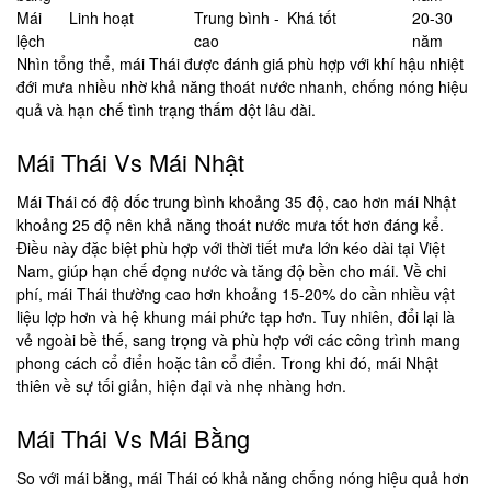
Mái
Linh hoạt
Trung bình -
Khá tốt
20-30
lệch
cao
năm
Nhìn tổng thể, mái Thái được đánh giá phù hợp với khí hậu nhiệt
đới mưa nhiều nhờ khả năng thoát nước nhanh, chống nóng hiệu
quả và hạn chế tình trạng thấm dột lâu dài.
Mái Thái Vs Mái Nhật
Mái Thái có độ dốc trung bình khoảng 35 độ, cao hơn mái Nhật
khoảng 25 độ nên khả năng thoát nước mưa tốt hơn đáng kể.
Điều này đặc biệt phù hợp với thời tiết mưa lớn kéo dài tại Việt
Nam, giúp hạn chế đọng nước và tăng độ bền cho mái. Về chi
phí, mái Thái thường cao hơn khoảng 15-20% do cần nhiều vật
liệu lợp hơn và hệ khung mái phức tạp hơn. Tuy nhiên, đổi lại là
vẻ ngoài bề thế, sang trọng và phù hợp với các công trình mang
phong cách cổ điển hoặc tân cổ điển. Trong khi đó, mái Nhật
thiên về sự tối giản, hiện đại và nhẹ nhàng hơn.
Mái Thái Vs Mái Bằng
So với mái bằng, mái Thái có khả năng chống nóng hiệu quả hơn