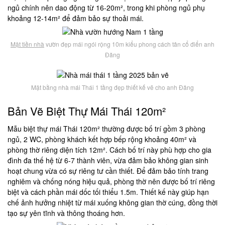
ngủ chính nên dao động từ 16-20m², trong khi phòng ngủ phụ
khoảng 12-14m² để đảm bảo sự thoải mái.
Mặt tiền nhà
vườn đẹp mái ngói rộng 10m kiểu phong cách tân cổ điển anh
Đăng
Mặt bằng nhà mái Thái 1 tầng đẹp thiết kế vẽ cho anh Đăng
Bản Vẽ Biệt Thự Mái Thái 120m²
Mẫu biệt thự mái Thái 120m² thường được bố trí gồm 3 phòng
ngủ, 2 WC, phòng khách kết hợp bếp rộng khoảng 40m² và
phòng thờ riêng diện tích 12m². Cách bố trí này phù hợp cho gia
đình đa thế hệ từ 6-7 thành viên, vừa đảm bảo không gian sinh
hoạt chung vừa có sự riêng tư cần thiết. Để đảm bảo tính trang
nghiêm và chống nóng hiệu quả, phòng thờ nên được bố trí riêng
biệt và cách phần mái dốc tối thiểu 1.5m. Thiết kế này giúp hạn
chế ảnh hưởng nhiệt từ mái xuống không gian thờ cúng, đồng thời
tạo sự yên tĩnh và thông thoáng hơn.