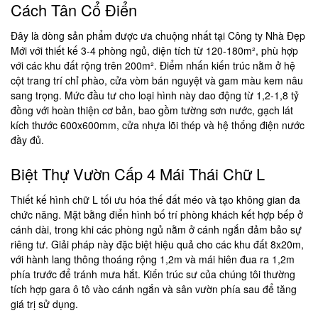
Cách Tân Cổ Điển
Đây là dòng sản phẩm được ưa chuộng nhất tại Công ty Nhà Đẹp
Mới với thiết kế 3-4 phòng ngủ, diện tích từ 120-180m², phù hợp
với các khu đất rộng trên 200m². Điểm nhấn kiến trúc nằm ở hệ
cột trang trí chỉ phào, cửa vòm bán nguyệt và gam màu kem nâu
sang trọng. Mức đầu tư cho loại hình này dao động từ 1,2-1,8 tỷ
đồng với hoàn thiện cơ bản, bao gồm tường sơn nước, gạch lát
kích thước 600x600mm, cửa nhựa lõi thép và hệ thống điện nước
đầy đủ.
Biệt Thự Vườn Cấp 4 Mái Thái Chữ L
Thiết kế hình chữ L tối ưu hóa thế đất méo và tạo không gian đa
chức năng. Mặt bằng điển hình bố trí phòng khách kết hợp bếp ở
cánh dài, trong khi các phòng ngủ nằm ở cánh ngắn đảm bảo sự
riêng tư. Giải pháp này đặc biệt hiệu quả cho các khu đất 8x20m,
với hành lang thông thoáng rộng 1,2m và mái hiên đua ra 1,2m
phía trước để tránh mưa hắt. Kiến trúc sư của chúng tôi thường
tích hợp gara ô tô vào cánh ngắn và sân vườn phía sau để tăng
giá trị sử dụng.