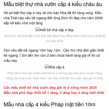
Mẫu biệt thự nhà vườn cấp 4 kiểu châu âu
Hồ sơ biệt thự cấp 4 này vẽ cho bác Hòa đã thi công xong. Kiểu
nhà Thái này nếu bề ngang đất rộng 20m thì đẹp cho năm 2026
sắp tới kiểu nhà một tầng
Hình ảnh biệt thự cấp 4 mái thái đẹp tông màu trắng xanh nhẹ nhàng thiết kế
cho bác HÒA
Còn nếu đất bề ngang 10m hay 12m . Cần tìm nhà đơn giản thiết
kế ngang 7.5m đến 9m còn 2 bên chừa hành lang giá rẻ thì có
mẫu này
Phối cảnh nhà cấp 4 kiểu biệt thự có 4 phòng ngủ bao gồm cả sân cổng
tường rào ông Loan. Xem thêm các mẫu thiết kế nhà vườn đẹp giá rẻ khác
Các mẫu thiết kế nhà vườn đẹp giá rẻ ở nông thôn 2025
Mẫu nhà phố đẹp thiết kế 1 tầng, 2 tầng hay 3 tầng mới nhất
Mẫu nhà cấp 4 kiểu Pháp mặt tiền 10m