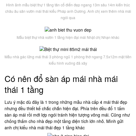
Hình ảnh mẫu biệt thự 1 tầng tân cổ điển đẹp ngang 13m sâu 14m kiến trúc
châu âu sân vườn mái thái kiểu Pháp anh Dương. Anh chị xem thêm nhà mái
ngói qua
Mẫu biệt thự nhà vườn 1 tầng hiện đại mái Nhật chị Nhạn khác
Mẫu nhà gác lửng mái thái 3 phòng ngủ 1 phòng thờ ngang 7.5x12m mặt tiền
kiểu hình vuông đã xây
Có nên đổ sàn áp mái nhà mái
thái 1 tầng
Lưu ý mặc dù đây là 1 trong những mẫu nhà cấp 4 mái thái đẹp
nhưng đều thiết kế chắc chắn hiện đại. Phía trên đều đổ 1 tấm
sàn áp mái rồi mới lợp ngói tránh hiện tượng võng mái. Cũng như
chống thấm cho nhà đẹp một tầng diện tích lớn nhỏ. Mình gửi
anh chị kiểu nhà mái thái đẹp 1 tầng khác