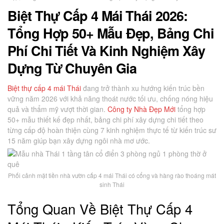
Biệt Thự Cấp 4 Mái Thái 2026:
Tổng Hợp 50+ Mẫu Đẹp, Bảng Chi
Phí Chi Tiết Và Kinh Nghiệm Xây
Dựng Từ Chuyên Gia
Biệt thự cấp 4 mái Thái
đang trở thành xu hướng kiến trúc bền
vững năm 2026 với khả năng thoát nước tối ưu, chống nóng hiệu
quả và thẩm mỹ vượt thời gian.
Công ty Nhà Đẹp Mới
tổng hợp
50+ mẫu thiết kế đẹp nhất, bảng chi phí xây dựng chi tiết theo
từng cấp độ hoàn thiện cùng 7 kinh nghiệm thực tế từ kiến trúc sư
15 năm giúp bạn xây dựng ngôi nhà mơ ước.
Phối cảnh mặt tiền nhà vườn cấp 4 mái Thái có cổng và hàng rào thoáng mát
sinh Thái
Tổng Quan Về Biệt Thự Cấp 4