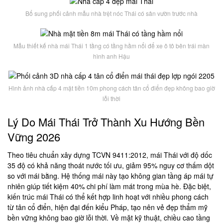
Bổ sung phối cảnh mẫu nhà trệt nóc Thái có sân vườn trước nhà
Mẫu thiết kế nhà mái Thái 1 tầng có tầng hầm nổi để xe ô tô bên trái màn
hình anh Hậu
Hình ảnh nhà cấp 4 mặt tiền 10m phong cách tân cổ điển đẹp không bao giờ
lỗi thời
Lý Do Mái Thái Trở Thành Xu Hướng Bền
Vững 2026
Theo tiêu chuẩn xây dựng TCVN 9411:2012, mái Thái với độ dốc
35 độ có khả năng thoát nước tối ưu, giảm 95% nguy cơ thấm dột
so với mái bằng. Hệ thống mái này tạo không gian tầng áp mái tự
nhiên giúp tiết kiệm 40% chi phí làm mát trong mùa hè. Đặc biệt,
kiến trúc mái Thái có thể kết hợp linh hoạt với nhiều phong cách
từ tân cổ điển, hiện đại đến kiểu Pháp, tạo nên vẻ đẹp thẩm mỹ
bền vững không bao giờ lỗi thời. Về mặt kỹ thuật, chiều cao tầng