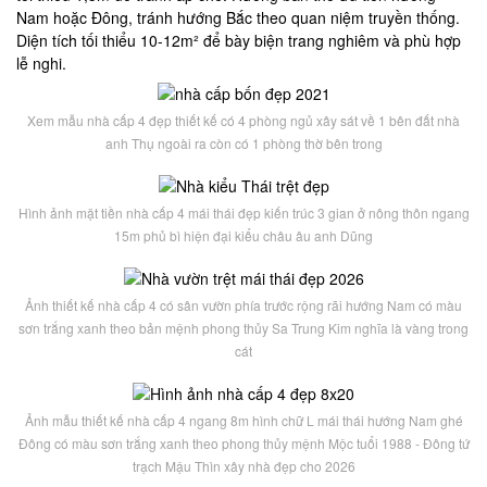
Nam hoặc Đông, tránh hướng Bắc theo quan niệm truyền thống.
Diện tích tối thiểu 10-12m² để bày biện trang nghiêm và phù hợp
lễ nghi.
Xem mẫu nhà cấp 4 đẹp thiết kế có 4 phòng ngủ xây sát về 1 bên đất nhà
anh Thụ ngoài ra còn có 1 phòng thờ bên trong
Hình ảnh mặt tiền nhà cấp 4 mái thái đẹp kiến trúc 3 gian ở nông thôn ngang
15m phủ bì hiện đại kiểu châu âu anh Dũng
Ảnh thiết kế nhà cấp 4 có sân vườn phía trước rộng rãi hướng Nam có màu
sơn trắng xanh theo bản mệnh phong thủy Sa Trung Kim nghĩa là vàng trong
cát
Ảnh mẫu thiết kế nhà cấp 4 ngang 8m hình chữ L mái thái hướng Nam ghé
Đông có màu sơn trắng xanh theo phong thủy mệnh Mộc tuổi 1988 - Đông tứ
trạch Mậu Thìn xây nhà đẹp cho 2026