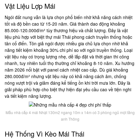
Vật Liệu Lợp Mái
Ngói đất nung vẫn là lựa chọn phổ biến nhờ khả năng cách nhiệt
tốt và độ bền cao từ 15-20 năm. Giá thành dao động khoảng
85.000-120.000đ/m² tùy thương hiệu và chất lượng. Đây là vật
liệu phù hợp với biệt thự mái Thái phong cách truyền thống hoặc
tân cổ điển. Tôn giả ngói được nhiều gia chủ lựa chọn nhờ khả
năng tiết kiệm khoảng 30% chi phí so với ngói truyền thống. Loại
vật liệu này có trọng lượng nhẹ, dễ lắp đặt và thời gian thi công
nhanh, tuy nhiên tuổi thọ thường chỉ khoảng 8-10 năm. Xu hướng
năm 2026 nổi bật với panel cách nhiệt cao cấp. Dù giá khoảng
280.000đ/m² nhưng vật liệu này có khả năng cách âm, chống
nóng vượt trội và giảm đáng kể tiếng ồn khi trời mưa lớn. Đây là
giải pháp phù hợp cho biệt thự hiện đại yêu cầu cao về tiện nghi
và tiết kiệm năng lượng.
Mẫu nhà cấp 4 mái Nhật 130m2 ngang 10m x 14m có 3 phòng ngủ một tầng
anh Thông
Hệ Thống Vì Kèo Mái Thái