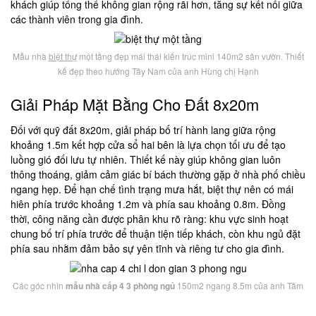
khách giúp tổng thể không gian rộng rãi hơn, tăng sự kết nối giữa
các thành viên trong gia đình.
Mẫu nhà
biệt thự
một tầng đẹp mái thái kiến trúc mini 140m2 sân vườn. Thiết
kế đẹp theo hướng Tây Nam của anh Hùng chị Hạnh
Giải Pháp Mặt Bằng Cho Đất 8x20m
Đối với quỹ đất 8x20m, giải pháp bố trí hành lang giữa rộng
khoảng 1.5m kết hợp cửa sổ hai bên là lựa chọn tối ưu để tạo
luồng gió đối lưu tự nhiên. Thiết kế này giúp không gian luôn
thông thoáng, giảm cảm giác bí bách thường gặp ở nhà phố chiều
ngang hẹp. Để hạn chế tình trạng mưa hắt, biệt thự nên có mái
hiên phía trước khoảng 1.2m và phía sau khoảng 0.8m. Đồng
thời, công năng cần được phân khu rõ ràng: khu vực sinh hoạt
chung bố trí phía trước để thuận tiện tiếp khách, còn khu ngủ đặt
phía sau nhằm đảm bảo sự yên tĩnh và riêng tư cho gia đình.
Các góc nhìn
mẫu nhà cấp 4 3 phòng ngủ
150m2 ngang 8.5m của anh Tâm