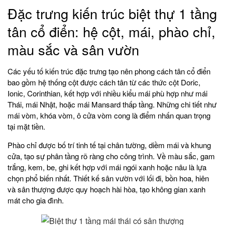
Đặc trưng kiến trúc biệt thự 1 tầng
tân cổ điển: hệ cột, mái, phào chỉ,
màu sắc và sân vườn
Các yếu tố kiến trúc đặc trưng tạo nên phong cách tân cổ điển
bao gồm hệ thống cột được cách tân từ các thức cột Doric,
Ionic, Corinthian, kết hợp với nhiều kiểu mái phù hợp như mái
Thái, mái Nhật, hoặc mái Mansard thấp tầng. Những chi tiết như
mái vòm, khóa vòm, ô cửa vòm cong là điểm nhấn quan trọng
tại mặt tiền.
Phào chỉ được bố trí tinh tế tại chân tường, diềm mái và khung
cửa, tạo sự phân tầng rõ ràng cho công trình. Về màu sắc, gam
trắng, kem, be, ghi kết hợp với mái ngói xanh hoặc nâu là lựa
chọn phổ biến nhất. Thiết kế sân vườn với lối đi, bồn hoa, hiên
và sân thượng được quy hoạch hài hòa, tạo không gian xanh
mát cho gia đình.