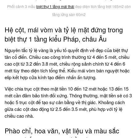
Phối cảnh 3 mẫu
biệt thự 1 tầng mái thái
đẹp diện tích tầng trệt 165m2 còn
tầng lửng sàn 60m2
Hệ cột, mái vòm và tỷ lệ mặt đứng trong
biệt thự 1 tầng kiểu Pháp, châu Âu
Nguyên tắc tỷ lệ vàng là yếu tố quyết định vẻ đẹp của biệt thự
tân cổ điển. Chiều cao công trình thường từ 4 đến 5 mét, chiều
cao cột từ 3.2 đến 3.8 mét, chiều rộng sảnh chính từ 4 đến 6
mét tùy theo diện tích tổng thể. Kiểu mái vòm bán nguyệt hoặc
elip kết hợp cửa kính tạo điểm nhấn ấn tượng.
Việc chia trục cột theo mặt tiền 10 đến 12 mét hoặc 13 đến 15
mét cần đảm bảo tính đối xứng. Thông thường, mặt tiền sẽ có 3
hoặc 5 trục cột để tạo sự cân bằng về thị giác. Khoảng cách
giữa các cột dao động từ 2.5 đến 3.5 mét, phù hợp với tỷ lệ
chiều cao nhà.
Phào chỉ, hoa văn, vật liệu và màu sắc