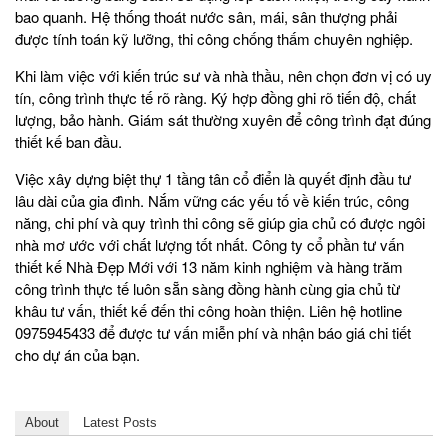
bao quanh. Hệ thống thoát nước sân, mái, sân thượng phải
được tính toán kỹ lưỡng, thi công chống thấm chuyên nghiệp.
Khi làm việc với kiến trúc sư và nhà thầu, nên chọn đơn vị có uy
tín, công trình thực tế rõ ràng. Ký hợp đồng ghi rõ tiến độ, chất
lượng, bảo hành. Giám sát thường xuyên để công trình đạt đúng
thiết kế ban đầu.
Việc xây dựng biệt thự 1 tầng tân cổ điển là quyết định đầu tư
lâu dài của gia đình. Nắm vững các yếu tố về kiến trúc, công
năng, chi phí và quy trình thi công sẽ giúp gia chủ có được ngôi
nhà mơ ước với chất lượng tốt nhất. Công ty cổ phần tư vấn
thiết kế Nhà Đẹp Mới với 13 năm kinh nghiệm và hàng trăm
công trình thực tế luôn sẵn sàng đồng hành cùng gia chủ từ
khâu tư vấn, thiết kế đến thi công hoàn thiện. Liên hệ hotline
0975945433 để được tư vấn miễn phí và nhận báo giá chi tiết
cho dự án của bạn.
About
Latest Posts