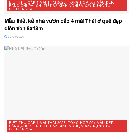
BIỆT THỰ CẤP 4 MÁI THÁI 2026: TỔNG HỢP 50+ MẪU ĐẸP,
BẢNG CHI PHÍ CHI TIẾT VÀ KINH NGHIỆM XÂY DỰNG TỪ
CHUYÊN GIA
Mẫu thiết kế nhà vườn cấp 4 mái Thái ở quê đẹp
diện tích 8x18m
23/03/2026
BIỆT THỰ CẤP 4 MÁI THÁI 2026: TỔNG HỢP 50+ MẪU ĐẸP,
BẢNG CHI PHÍ CHI TIẾT VÀ KINH NGHIỆM XÂY DỰNG TỪ
CHUYÊN GIA