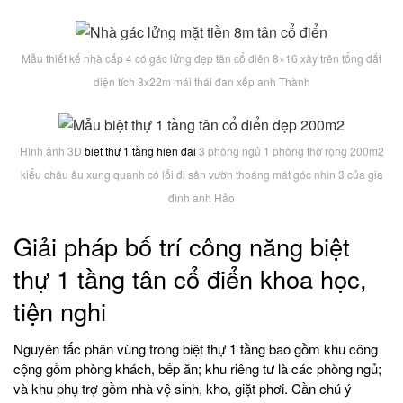
Mẫu thiết kế nhà cấp 4 có gác lửng đẹp tân cổ điên 8×16 xây trên tổng đất
diện tích 8x22m mái thái đan xếp anh Thành
Hình ảnh 3D
biệt thự 1 tầng hiện đại
3 phòng ngủ 1 phòng thờ rộng 200m2
kiểu châu âu xung quanh có lối đi sân vườn thoáng mát góc nhìn 3 của gia
đình anh Hảo
Giải pháp bố trí công năng biệt
thự 1 tầng tân cổ điển khoa học,
tiện nghi
Nguyên tắc phân vùng trong biệt thự 1 tầng bao gồm khu công
cộng gồm phòng khách, bếp ăn; khu riêng tư là các phòng ngủ;
và khu phụ trợ gồm nhà vệ sinh, kho, giặt phơi. Cần chú ý