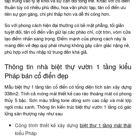
tập trung vào tỷ lệ khối và sự cân đối tổng thể. Khác với cổ điển
thuần túy có nhiều phù điêu, hoa văn phức tạp, tân cổ điển ưu
tiên sự gọn gàng, chi phí thấp hơn và dễ thi công hơn.
So với phong cách hiện đại thường có bề mặt phẳng, tối giản
tuyệt đối, tân cổ điển vẫn giữ lại các phào chỉ, cột tròn, vòm cửa
tạo điểm nhấn sang trọng. Điểm mạnh của phong cách này là
mang đến vẻ đẹp quý phái nhưng không gây cảm giác nặng nề,
phù hợp với thu nhập từ trung đến khá giả.
Thông tin nhà biệt thự vườn 1 tầng kiểu
Pháp bán cổ điển đẹp
Mẫu biệt thự 1 tầng tân cổ điển có tổng diện tích sàn xây dựng
338m2. Tính cả móng mái thiết kế cao ráo thoáng mát có phong
thủy 5 bậc. Sơn màu trắng tone dòng sơn cao cấp và mái lợp
ngói màu xanh. Thông tin kiến trúc biệt thự vườn 1 tầng có gác
lửng sân thượng này như sau
Công trình thiết kế xây dựng
biệt thự 1 tầng mái thái
kiểu Pháp