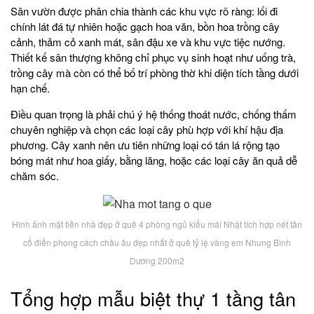
Sân vườn được phân chia thành các khu vực rõ ràng: lối đi
chính lát đá tự nhiên hoặc gạch hoa văn, bồn hoa trồng cây
cảnh, thảm cỏ xanh mát, sân đậu xe và khu vực tiệc nướng.
Thiết kế sân thượng không chỉ phục vụ sinh hoạt như uống trà,
trồng cây mà còn có thể bố trí phòng thờ khi diện tích tầng dưới
hạn chế.
Điều quan trọng là phải chú ý hệ thống thoát nước, chống thấm
chuyên nghiệp và chọn các loại cây phù hợp với khí hậu địa
phương. Cây xanh nên ưu tiên những loại có tán lá rộng tạo
bóng mát như hoa giấy, bằng lăng, hoặc các loại cây ăn quả dễ
chăm sóc.
Hình ảnh mặt tiền nhà đẹp ở quê 4 phòng ngủ kiểu mái Nhật tích hợp nét tân
cổ điển phong cách châu âu đẹp nhất ở quê tỷ lệ vàng em Nhung Bình
Dương 200m2
Tổng hợp mẫu biệt thự 1 tầng tân