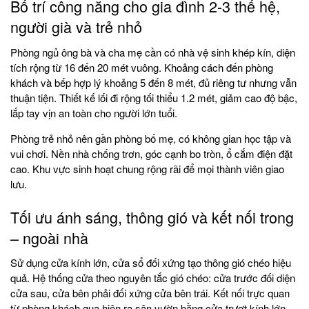
Bố trí công năng cho gia đình 2-3 thế hệ,
người già và trẻ nhỏ
Phòng ngủ ông bà và cha mẹ cần có nhà vệ sinh khép kín, diện
tích rộng từ 16 đến 20 mét vuông. Khoảng cách đến phòng
khách và bếp hợp lý khoảng 5 đến 8 mét, đủ riêng tư nhưng vẫn
thuận tiện. Thiết kế lối đi rộng tối thiểu 1.2 mét, giảm cao độ bậc,
lắp tay vịn an toàn cho người lớn tuổi.
Phòng trẻ nhỏ nên gần phòng bố mẹ, có không gian học tập và
vui chơi. Nền nhà chống trơn, góc cạnh bo tròn, ổ cắm điện đặt
cao. Khu vực sinh hoạt chung rộng rãi để mọi thành viên giao
lưu.
Tối ưu ánh sáng, thông gió và kết nối trong
– ngoài nhà
Sử dụng cửa kính lớn, cửa sổ đối xứng tạo thông gió chéo hiệu
quả. Hệ thống cửa theo nguyên tắc gió chéo: cửa trước đối diện
cửa sau, cửa bên phải đối xứng cửa bên trái. Kết nối trực quan
từ phòng khách qua hiên ra sân vườn bằng cửa trượt kính lớn,