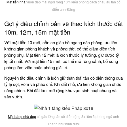
Mặt tiền nhà
vườn đẹp mái ngói rộng 10m kiểu phong cách châu âu tân cổ
điển anh Đăng
Gợi ý điều chỉnh bản vẽ theo kích thước đất
10m, 12m, 15m mặt tiền
Với mặt tiền 10 mét, cần co giãn bề ngang các phòng, ưu tiên
không gian phòng khách và phòng thờ, có thể giảm diện tích
phòng phụ. Mặt tiền 12 mét là kích thước lý tưởng, giữ được tỷ
lệ tốt nhất. Với mặt tiền 15 mét, có thể mở rộng sảnh, bổ sung
phòng làm việc hoặc phòng giải trí.
Nguyên tắc điều chỉnh là luôn giữ thần thái tân cổ điển thông qua
tỷ lệ cột, vòm và phào chỉ. Khi đất nhỏ, ưu tiên không gian chức
năng chính. Khi đất lớn, mở rộng khu vực sinh hoạt chung và
sân vườn.
Mặt bằng nhà đẹp
có gác lửng tân cổ điển rộng 8x16m 3 phòng ngủ anh
Thành như hình dưới