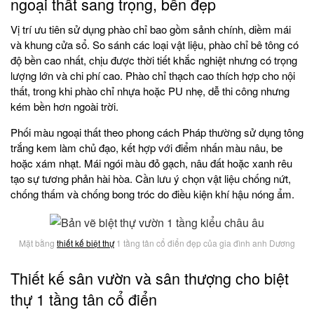
ngoại thất sang trọng, bền đẹp
Vị trí ưu tiên sử dụng phào chỉ bao gồm sảnh chính, diềm mái
và khung cửa sổ. So sánh các loại vật liệu, phào chỉ bê tông có
độ bền cao nhất, chịu được thời tiết khắc nghiệt nhưng có trọng
lượng lớn và chi phí cao. Phào chỉ thạch cao thích hợp cho nội
thất, trong khi phào chỉ nhựa hoặc PU nhẹ, dễ thi công nhưng
kém bền hơn ngoài trời.
Phối màu ngoại thất theo phong cách Pháp thường sử dụng tông
trắng kem làm chủ đạo, kết hợp với điểm nhấn màu nâu, be
hoặc xám nhạt. Mái ngói màu đỏ gạch, nâu đất hoặc xanh rêu
tạo sự tương phản hài hòa. Cần lưu ý chọn vật liệu chống nứt,
chống thấm và chống bong tróc do điều kiện khí hậu nóng ẩm.
Mặt bằng
thiết kế biệt thự
1 tầng tân cổ điển đẹp của gia đình anh Dương
Thiết kế sân vườn và sân thượng cho biệt
thự 1 tầng tân cổ điển