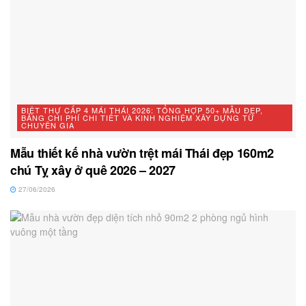
BIỆT THỰ CẤP 4 MÁI THÁI 2026: TỔNG HỢP 50+ MẪU ĐẸP,
BẢNG CHI PHÍ CHI TIẾT VÀ KINH NGHIỆM XÂY DỰNG TỪ
CHUYÊN GIA
Mẫu thiết kế nhà vườn trệt mái Thái đẹp 160m2
chú Tỵ xây ở quê 2026 – 2027
27/06/2026