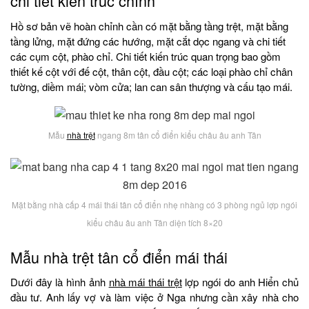
chi tiết kiến trúc chính
Hồ sơ bản vẽ hoàn chỉnh cần có mặt bằng tầng trệt, mặt bằng
tầng lửng, mặt đứng các hướng, mặt cắt dọc ngang và chi tiết
các cụm cột, phào chỉ. Chi tiết kiến trúc quan trọng bao gồm
thiết kế cột với đế cột, thân cột, đầu cột; các loại phào chỉ chân
tường, diềm mái; vòm cửa; lan can sân thượng và cấu tạo mái.
Mẫu
nhà trệt
ngang 8m tân cổ điển kiểu châu âu anh Tân
Mặt bằng nhà cấp 4 mái thái tân cổ điển nhẹ nhàng có 3 phòng ngủ lợp ngói
kiểu châu âu anh Tân diện tích 8×20
Mẫu nhà trệt tân cổ điển mái thái
Dưới đây là hình ảnh
nhà mái thái trệt
lợp ngói do anh Hiển chủ
đầu tư. Anh lấy vợ và làm việc ở Nga nhưng cần xây nhà cho