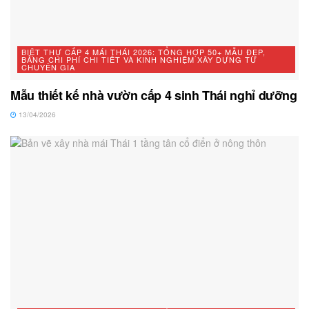
BIỆT THỰ CẤP 4 MÁI THÁI 2026: TỔNG HỢP 50+ MẪU ĐẸP,
BẢNG CHI PHÍ CHI TIẾT VÀ KINH NGHIỆM XÂY DỰNG TỪ
CHUYÊN GIA
Mẫu thiết kế nhà vườn cấp 4 sinh Thái nghỉ dưỡng
13/04/2026