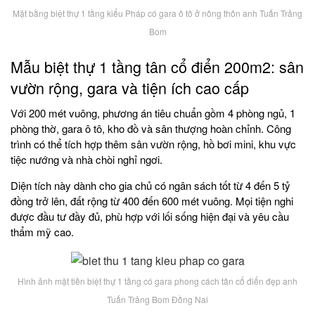
Mặt bằng biệt thự 1 tầng kiểu Pháp có gara ô tô ở nông thôn anh Tuấn Trảng
Bom
Mẫu biệt thự 1 tầng tân cổ điển 200m2: sân
vườn rộng, gara và tiện ích cao cấp
Với 200 mét vuông, phương án tiêu chuẩn gồm 4 phòng ngủ, 1
phòng thờ, gara ô tô, kho đồ và sân thượng hoàn chỉnh. Công
trình có thể tích hợp thêm sân vườn rộng, hồ bơi mini, khu vực
tiệc nướng và nhà chòi nghỉ ngơi.
Diện tích này dành cho gia chủ có ngân sách tốt từ 4 đến 5 tỷ
đồng trở lên, đất rộng từ 400 đến 600 mét vuông. Mọi tiện nghi
được đầu tư đầy đủ, phù hợp với lối sống hiện đại và yêu cầu
thẩm mỹ cao.
Hình ảnh mặt tiền biệt thự 1 tầng có gara phong cách tân cổ điển đẹp anh
Tuấn Trảng Bom Đồng Nai