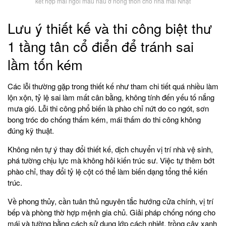
kết hợp mái ngói màu nâu ở nông thôn cho nhà mái Nhật
Lưu ý thiết kế và thi công biệt thư
1 tầng tân cổ điển để tránh sai
lầm tốn kém
Các lỗi thường gặp trong thiết kế như tham chi tiết quá nhiều làm
lộn xộn, tỷ lệ sai làm mất cân bằng, không tính đến yếu tố nắng
mưa gió. Lỗi thi công phổ biến là phào chỉ nứt do co ngót, sơn
bong tróc do chống thấm kém, mái thấm do thi công không
đúng kỹ thuật.
Không nên tự ý thay đổi thiết kế, dịch chuyển vị trí nhà vệ sinh,
phá tường chịu lực mà không hỏi kiến trúc sư. Việc tự thêm bớt
phào chỉ, thay đổi tỷ lệ cột có thể làm biến dạng tổng thể kiến
trúc.
Về phong thủy, cần tuân thủ nguyên tắc hướng cửa chính, vị trí
bếp và phòng thờ hợp mệnh gia chủ. Giải pháp chống nóng cho
mái và tường bằng cách sử dụng lớp cách nhiệt, trồng cây xanh