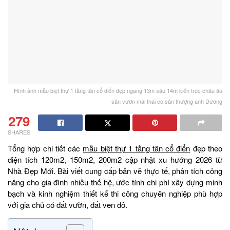
Hình ảnh mẫu biệt thự 1 tầng tân cổ điển đẹp ngang 13m sâu 14m kiến trúc châu âu
sân vườn mái thái có sân thượng anh Dương
279
SHARES
Tổng hợp chi tiết các
mẫu biệt thự 1 tầng tân cổ điển
đẹp theo
diện tích 120m2, 150m2, 200m2 cập nhật xu hướng 2026 từ
Nhà Đẹp Mới. Bài viết cung cấp bản vẽ thực tế, phân tích công
năng cho gia đình nhiều thế hệ, ước tính chi phí xây dựng minh
bạch và kinh nghiệm thiết kế thi công chuyên nghiệp phù hợp
với gia chủ có đất vườn, đất ven đô.