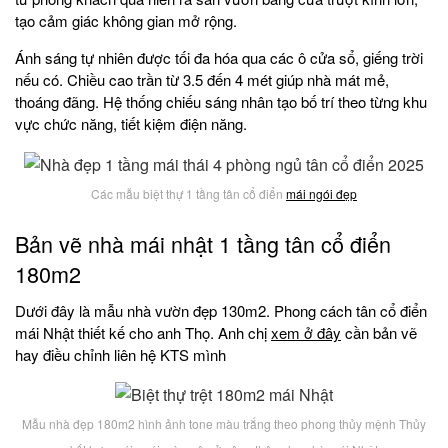
tạo cảm giác không gian mở rộng.
Ánh sáng tự nhiên được tối đa hóa qua các ô cửa sổ, giếng trời
nếu có. Chiều cao trần từ 3.5 đến 4 mét giúp nhà mát mẻ,
thoáng đãng. Hệ thống chiếu sáng nhân tạo bố trí theo từng khu
vực chức năng, tiết kiệm điện năng.
Các mẫu biệt thự 1 tầng tân cổ điển
mái ngói đẹp
Bản vẽ nhà mái nhật 1 tầng tân cổ điển
180m2
Dưới đây là mẫu nhà vườn đẹp 130m2. Phong cách tân cổ điển
mái Nhật thiết kế cho anh Thọ. Anh chị
xem ở đây
cần bản vẽ
hay điều chỉnh liên hệ KTS mình
Mẫu nhà đẹp 180m2 hình ảnh tone màu trắng theo phong thủy mệnh Thủy