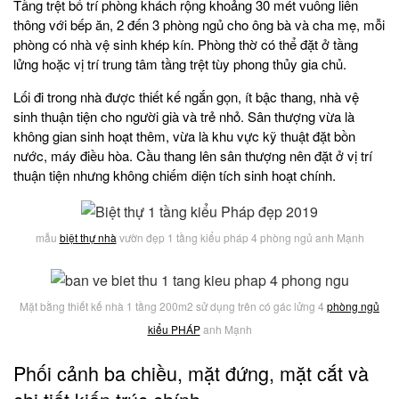
Tầng trệt bố trí phòng khách rộng khoảng 30 mét vuông liên
thông với bếp ăn, 2 đến 3 phòng ngủ cho ông bà và cha mẹ, mỗi
phòng có nhà vệ sinh khép kín. Phòng thờ có thể đặt ở tầng
lửng hoặc vị trí trung tâm tầng trệt tùy phong thủy gia chủ.
Lối đi trong nhà được thiết kế ngắn gọn, ít bậc thang, nhà vệ
sinh thuận tiện cho người già và trẻ nhỏ. Sân thượng vừa là
không gian sinh hoạt thêm, vừa là khu vực kỹ thuật đặt bồn
nước, máy điều hòa. Cầu thang lên sân thượng nên đặt ở vị trí
thuận tiện nhưng không chiếm diện tích sinh hoạt chính.
mẫu
biệt thự nhà
vườn đẹp 1 tầng kiểu pháp 4 phòng ngủ anh Mạnh
Mặt bằng thiết kế nhà 1 tầng 200m2 sử dụng trên có gác lửng 4
phòng ngủ
kiểu PHÁP
anh Mạnh
Phối cảnh ba chiều, mặt đứng, mặt cắt và