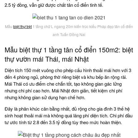
2.5 tỷ đồng, vẫn giữ được chất tân cổ điển tinh tế.
Mẫu
biệt thự trệt
1 tầng chữ L ngang 20m kiến trúc kiểu Pháp đẹp tân cổ điển
anh Tuấn Đồng Nai
Mẫu biệt thự 1 tầng tân cổ điển 150m2: biệt
thự vườn mái Thái, mái Nhật
Diện tích 150 mét vuông cho phép cấu hình thoải mái hơn với 3
đến 4 phòng ngủ, phòng thờ riêng biệt và khu bếp ăn rộng rãi.
Mái Thái có ưu điểm che chắn tốt, tạo không gian gác lửng
nhưng chi phí cao hơn. Mái Nhật đơn giản, tiết kiệm chi phí
nhưng không gian sử dụng hạn chế hơn.
Đây là phân khúc cân bằng nhất, đủ rộng cho gia đình 3 thế hệ
sinh hoạt thoải mái mà không quá lãng phí diện tích. Chi phí đầu
tư ước tính từ 2.8 đến 3.5 tỷ đồng tùy theo mức hoàn thiện.