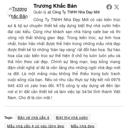
Trương Khắc Bản
at
Quản lý
Công Ty TNHH Nhà Đẹp Mới
Công Ty TNHH Nhà Đẹp Mới có các kiến trúc
sư & kỹ sư chuyên thiết kế xây dựng biệt thự nhà vườn hiện
đại các kiểu. Cũng như khách sạn nhà hàng cafe bar và thi
công nội thất không gian đẹp. Trong kiến trúc, sự tinh hoa
nhất, hoàn hảo nhất được thể hiện trong những mẫu nhà đẹp
được thiết kế từ những “bàn tay vàng” rất đỗi hào hoa. Sự hào
hoa của các kiến trúc sư thể hiện ở chỗ họ luôn luôn yêu và
thả hồn theo cái đẹp. Chính sự lãng mạn, bay bổng mang
đậm chất nghệ sĩ đó là nền tảng cho những ngôi nhà đẹp mới
ra đời. Là một mảng màu không thể thiếu trong bức tranh
cuộc sống của bạn. Nếu có nhu cầu thực sự hãy kết nối 0975
945 433 có zalo trao đỗi. KTS công ty xây dựng sẽ đến tận
nơi vị trí đất cần thiết kế và làm việc tại 34/34 tỉnh thành Việt
Nam. Cho đi là còn mãi.!
Tags:
Bản vẽ nhà cấp 4
Biệt thự nhà vườn
Mẫu nhà cấp 4 có gác lửng đẹp
Mẫu nhà đẹp