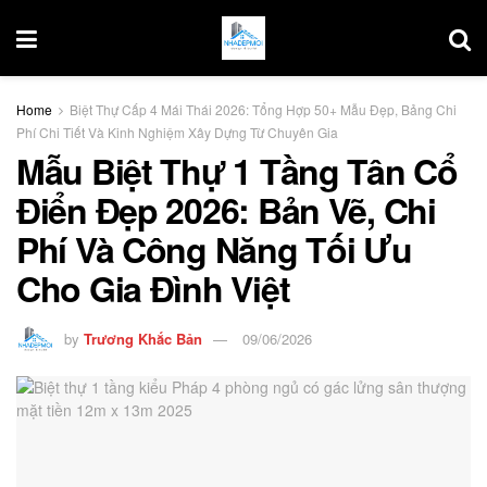
Home
Biệt Thự Cấp 4 Mái Thái 2026: Tổng Hợp 50+ Mẫu Đẹp, Bảng Chi
Phí Chi Tiết Và Kinh Nghiệm Xây Dựng Từ Chuyên Gia
Mẫu Biệt Thự 1 Tầng Tân Cổ
Điển Đẹp 2026: Bản Vẽ, Chi
Phí Và Công Năng Tối Ưu
Cho Gia Đình Việt
by
Trương Khắc Bản
09/06/2026