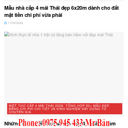
Mẫu nhà cấp 4 mái Thái đẹp 6x20m dành cho đất
mặt tiền chi phí vừa phải
17/03/2026
BIỆT THỰ CẤP 4 MÁI THÁI 2026: TỔNG HỢP 50+ MẪU ĐẸP,
BẢNG CHI PHÍ CHI TIẾT VÀ KINH NGHIỆM XÂY DỰNG TỪ
CHUYÊN GIA
Những mẫu thiết kế nhà đẹp cấp 4 có tầng hầm