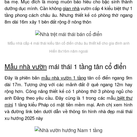
ba mẹ. Mục đích là mong muốn báo hiếu cho bậc sinh thành
dưỡng dục mình. Cần không
gian nhà
vườn cấp 4 kiểu biệt thự 1
tầng phong cách châu âu. Nhưng thiết kế có phòng thờ ngang
8m dài 16m xây 1 bên đất rộng ở nông thôn
Mẫu nhà cấp 4 mái thái kiểu tân cổ điển châu âu thiết kế cho gia đình anh
Hiển 8x16m năm ngoái
Mẫu nhà vườn
mái thái 1 tầng tân cổ điển
Đây là phiên bản
mẫu nhà vườn 1 tầng
tân cổ điển ngang 9m
dài 17m. Tương ứng với các mảnh đất ở quê ngang 12m hay
rộng hơn. Công năng thiết kế có 1 phòng thờ 3 phòng ngủ cho
anh Đăng theo yêu cầu. Đây cũng là 1 trong các mẫu
biệt thự
mini
1 tầng kiểu Pháp có mặt tiền mềm mại. Anh chị xem hình
và đường link bên dưới dẫn về thông tin hình nhà đẹp mái thái
xu hướng 2025 này