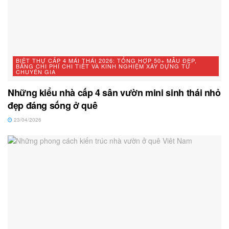
BIỆT THỰ CẤP 4 MÁI THÁI 2026: TỔNG HỢP 50+ MẪU ĐẸP,
BẢNG CHI PHÍ CHI TIẾT VÀ KINH NGHIỆM XÂY DỰNG TỪ
CHUYÊN GIA
Những kiểu nhà cấp 4 sân vườn mini sinh thái nhỏ
đẹp đáng sống ở quê
23/04/2026