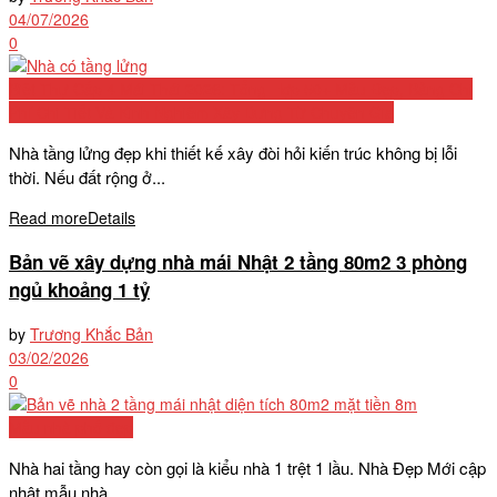
04/07/2026
0
Biệt Thự Cấp 4 Mái Thái 2026: Tổng Hợp 50+ Mẫu Đẹp, Bảng Chi
Phí Chi Tiết Và Kinh Nghiệm Xây Dựng Từ Chuyên Gia
Nhà tầng lửng đẹp khi thiết kế xây đòi hỏi kiến trúc không bị lỗi
thời. Nếu đất rộng ở...
Read more
Details
Bản vẽ xây dựng nhà mái Nhật 2 tầng 80m2 3 phòng
ngủ khoảng 1 tỷ
by
Trương Khắc Bản
03/02/2026
0
Mẫu nhà phố đẹp
Nhà hai tầng hay còn gọi là kiểu nhà 1 trệt 1 lầu. Nhà Đẹp Mới cập
nhật mẫu nhà...