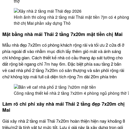
thợ
Hình ảnh thi công nhà 2 tầng mái Thái mặt tiền 7jm có 4 phòn
thờ chị Mai phần xây dựng Thô
Mặt bằng nhà mái Thái 2 tầng 7x20m mặt tiền chị Mai
Mẫu nhà đẹp 7x20m có phòng khách rộng rãi và tối ưu 2 cửa đi ở
phía ngoài đi vào nhằm mục đích lấy thêm gió mát và ánh sáng
chi không gian. Cách thiết kế nhà có cầu thang áp sát tường cho
đất rộng bề ngang chỉ 7m hay 6m. Đặc biệt phía sau tầng 2 bản
vẽ cad nhà phố 2 tầng 7x20m có sân thượng và sân phôi rộng rãi
chứ không lợp mái full cả diện tích rộng 7m dài 20m phía trên
Công năng thiết kế nhà 2 tầng 7x20m 4 phòng ngủ phòng thờ 
Làm rõ chi phí xây nhà mái Thái 2 tầng đẹp 7x20m chị
Mai
Giá xây nhà 2 tầng mái Thái 7x20m hoàn thiện hiện nay khoảng 8
triệu/m2 là tính vật tư mức tốt. Lưu ý giá này là xây dựng trọn gói