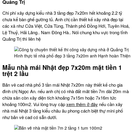
Quảng Trị
Chi phí xây dựng kiểu nhà 3 tầng đẹp 7x20m hết khoảng 2.2 tỷ
chưa kể bàn ghế gường tủ. Anh chị cần thiết kế xây nhà đẹp tại
các xã như Cửa Việt, Cửa Tùng, Thành phố Đồng Hới, Tuyên Hoá,
Lệ Thuỷ, Hải Lăng.. Nam Đông Hà.. Nói chung khu vực trong tỉnh
Quảng Trị thì liên hệ
Hình thực tế nhà phố đẹp 3 tầng 7x20m anh Hạnh hoàn Thiện
Mẫu nhà mái Nhật đẹp 7x20m mặt tiền 1
trệt 2 lầu
Bản vẽ cad nhà phố 3 tần mái Nhật 7x20m này thiết kế cho gia
đình chị Ngọc An. nếu anh chị có nhà đất măt tiền 7m dài 20m mà
chừa sân còn xây diện tích khoảng 7x15m hoặc 7x16m tức
khoảng 100m2. Vui lòng truy cập
xem thêm ở đây
nếu cần xây
nhà mái Nhật 3 tầng kiểu châu âu phong cách biệt thự mini phố
như bản vẽ cad có sẵn dưới.