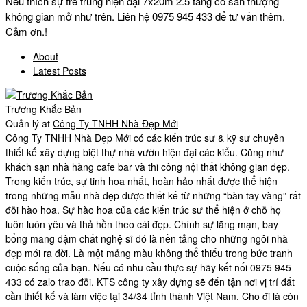
Nếu thích sự trẻ trung hiện đại 7x20m 2.5 tầng có sân thượng
không gian mở như trên. Liên hệ 0975 945 433 để tư vấn thêm.
Cảm ơn.!
About
Latest Posts
Trương Khắc Bản
Quản lý
at
Công Ty TNHH Nhà Đẹp Mới
Công Ty TNHH Nhà Đẹp Mới có các kiến trúc sư & kỹ sư chuyên
thiết kế xây dựng biệt thự nhà vườn hiện đại các kiểu. Cũng như
khách sạn nhà hàng cafe bar và thi công nội thất không gian đẹp.
Trong kiến trúc, sự tinh hoa nhất, hoàn hảo nhất được thể hiện
trong những mẫu nhà đẹp được thiết kế từ những “bàn tay vàng” rất
đỗi hào hoa. Sự hào hoa của các kiến trúc sư thể hiện ở chỗ họ
luôn luôn yêu và thả hồn theo cái đẹp. Chính sự lãng mạn, bay
bổng mang đậm chất nghệ sĩ đó là nền tảng cho những ngôi nhà
đẹp mới ra đời. Là một mảng màu không thể thiếu trong bức tranh
cuộc sống của bạn. Nếu có nhu cầu thực sự hãy kết nối 0975 945
433 có zalo trao đỗi. KTS công ty xây dựng sẽ đến tận nơi vị trí đất
cần thiết kế và làm việc tại 34/34 tỉnh thành Việt Nam. Cho đi là còn