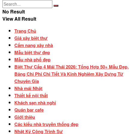
No Result
View All Result
Trang Chủ
Giá xây biệt thự
Cẩm nang xây nhà
Mẫu biệt thự đẹp
Mẫu nhà phố đẹp
Biệt Thự Cấp 4 Mái Thái 2026: Tổng Hợp 50+ Mẫu Đẹp,
Bảng Chi Phí Chi Tiết Và Kinh Nghiệm Xây Dựng Từ
Chuyên Gia
Nhà mái Nhật
Thiết kế nội thất
Khách sạn nhà nghỉ
Quán bar cafe
Giới thiệu
Các kiểu nhà truyền thống đẹp
Nhật Ký Công Trình Sư