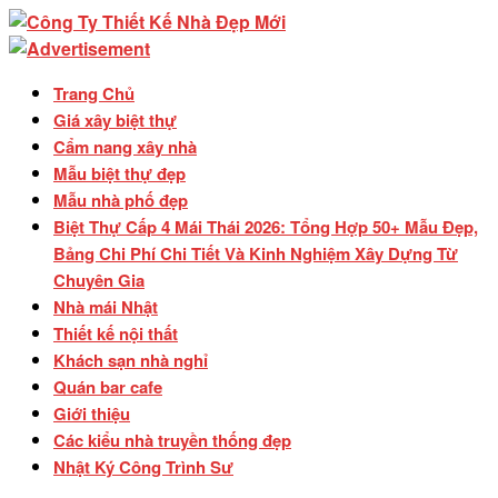
Trang Chủ
Giá xây biệt thự
Cẩm nang xây nhà
Mẫu biệt thự đẹp
Mẫu nhà phố đẹp
Biệt Thự Cấp 4 Mái Thái 2026: Tổng Hợp 50+ Mẫu Đẹp,
Bảng Chi Phí Chi Tiết Và Kinh Nghiệm Xây Dựng Từ
Chuyên Gia
Nhà mái Nhật
Thiết kế nội thất
Khách sạn nhà nghỉ
Quán bar cafe
Giới thiệu
Các kiểu nhà truyền thống đẹp
Nhật Ký Công Trình Sư