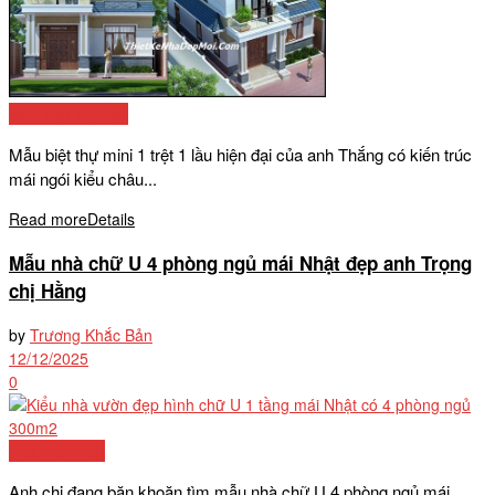
Mẫu biệt thự đẹp
Mẫu biệt thự mini 1 trệt 1 lầu hiện đại của anh Thắng có kiến trúc
mái ngói kiểu châu...
Read more
Details
Mẫu nhà chữ U 4 phòng ngủ mái Nhật đẹp anh Trọng
chị Hằng
by
Trương Khắc Bản
12/12/2025
0
Nhà mái Nhật
Anh chị đang băn khoăn tìm mẫu nhà chữ U 4 phòng ngủ mái