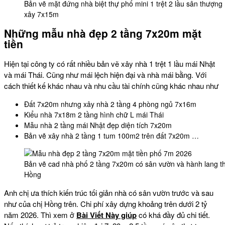
Bản vẽ mặt đứng nhà biệt thự phố mini 1 trệt 2 lầu sân thượn
xây 7x15m
Những mẫu nhà đẹp 2 tầng 7x20m mặt
tiền
Hiện tại công ty có rất nhiều bản vẽ xây nhà 1 trệt 1 lầu mái Nhật
và mái Thái. Cũng như mái lệch hiện đại và nhà mái bằng. Với
cách thiết kế khác nhau và nhu cầu tài chính cũng khác nhau như
Đất 7x20m nhưng xây nhà 2 tầng 4 phòng ngủ 7x16m
Kiểu nhà 7x18m 2 tầng hình chữ L mái Thái
Mẫu nhà 2 tầng mái Nhật đẹp diện tích 7x20m
Bản vẽ xây nhà 2 tầng 1 tum 100m2 trên đất 7x20m …
Bản vẽ cad nhà phố 2 tầng 7x20m có sân vườn và hành lang t
Hồng
Anh chị ưa thích kiến trúc tối giản nhà có sân vườn trước và sau
như của chị Hồng trên. Chi phí xây dựng khoảng trên dưới 2 tỷ
năm 2026. Thì xem ở
Bài Viết Này giúp
có khá đầy đủ chi tiết.