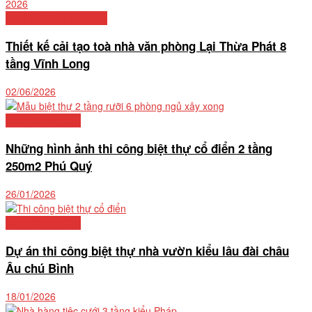
Nhật Ký Công Trình Sư
Thiết kế cải tạo toà nhà văn phòng Lại Thừa Phát 8
tầng Vĩnh Long
02/06/2026
Mẫu biệt thự đẹp
Những hình ảnh thi công biệt thự cổ điển 2 tầng
250m2 Phú Quý
26/01/2026
Mẫu biệt thự đẹp
Dự án thi công biệt thự nhà vườn kiểu lâu đài châu
Âu chú Bình
18/01/2026