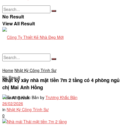
No Result
View All Result
Home
Nhật Ký Công Trình Sư
No Result
Nhật ký xây nhà mặt tiền 7m 2 tầng có 4 phòng ngủ
chị Mai Anh Hồng
by
Trương Khắc Bản
View All Result
26/02/2026
in
Nhật Ký Công Trình Sư
0