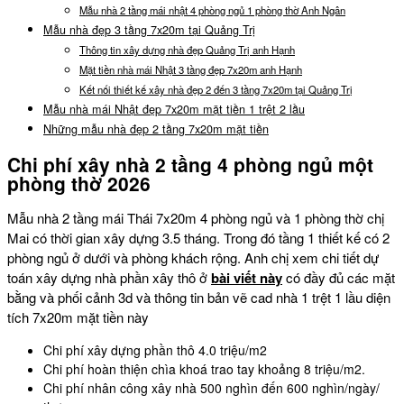
Mẫu nhà 2 tầng mái nhật 4 phòng ngủ 1 phòng thờ Anh Ngân
Mẫu nhà đẹp 3 tầng 7x20m tại Quảng Trị
Thông tin xây dựng nhà đẹp Quảng Trị anh Hạnh
Mặt tiền nhà mái Nhật 3 tầng đẹp 7x20m anh Hạnh
Kết nối thiết kế xây nhà đẹp 2 đến 3 tầng 7x20m tại Quảng Trị
Mẫu nhà mái Nhật đẹp 7x20m mặt tiền 1 trệt 2 lầu
Những mẫu nhà đẹp 2 tầng 7x20m mặt tiền
Chi phí xây nhà 2 tầng 4 phòng ngủ một
phòng thờ 2026
Mẫu nhà 2 tầng mái Thái 7x20m 4 phòng ngủ và 1 phòng thờ chị
Mai có thời gian xây dựng 3.5 tháng. Trong đó tầng 1 thiết kế có 2
phòng ngủ ở dưới và phòng khách rộng. Anh chị xem chi tiết dự
toán xây dựng nhà phần xây thô ở
bài viết này
có đầy đủ các mặt
bằng và phối cảnh 3d và thông tin bản vẽ cad nhà 1 trệt 1 lầu diện
tích 7x20m mặt tiền này
Chi phí xây dựng phần thô 4.0 triệu/m2
Chi phí hoàn thiện chìa khoá trao tay khoảng 8 triệu/m2.
Chi phí nhân công xây nhà 500 nghìn đến 600 nghìn/ngày/