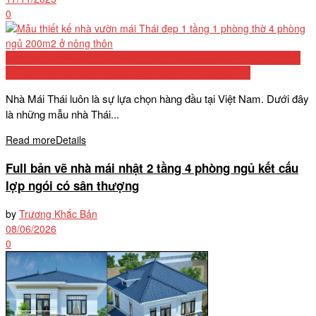
0
Biệt Thự Cấp 4 Mái Thái 2026: Tổng Hợp 50+ Mẫu Đẹp, Bảng Chi
Phí Chi Tiết Và Kinh Nghiệm Xây Dựng Từ Chuyên Gia
Nhà Mái Thái luôn là sự lựa chọn hàng đầu tại Việt Nam. Dưới đây
là những mẫu nhà Thái...
Read more
Details
Full bản vẽ nhà mái nhật 2 tầng 4 phòng ngủ kết cấu
lợp ngói có sân thượng
by
Trương Khắc Bản
08/06/2026
0