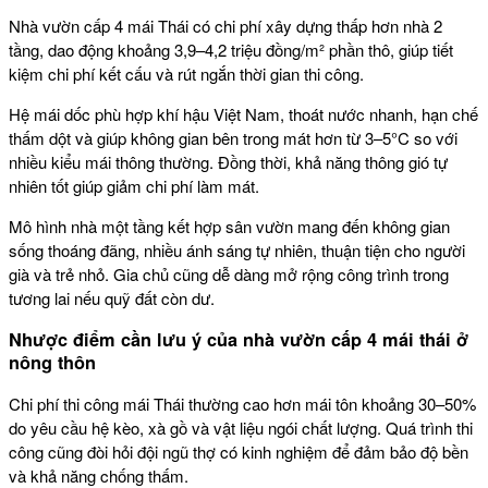
Nhà vườn cấp 4 mái Thái có chi phí xây dựng thấp hơn nhà 2
tầng, dao động khoảng 3,9–4,2 triệu đồng/m² phần thô, giúp tiết
kiệm chi phí kết cấu và rút ngắn thời gian thi công.
Hệ mái dốc phù hợp khí hậu Việt Nam, thoát nước nhanh, hạn chế
thấm dột và giúp không gian bên trong mát hơn từ 3–5°C so với
nhiều kiểu mái thông thường. Đồng thời, khả năng thông gió tự
nhiên tốt giúp giảm chi phí làm mát.
Mô hình nhà một tầng kết hợp sân vườn mang đến không gian
sống thoáng đãng, nhiều ánh sáng tự nhiên, thuận tiện cho người
già và trẻ nhỏ. Gia chủ cũng dễ dàng mở rộng công trình trong
tương lai nếu quỹ đất còn dư.
Nhược điểm cần lưu ý của
nhà vườn cấp 4 mái thái ở
nông thôn
Chi phí thi công mái Thái thường cao hơn mái tôn khoảng 30–50%
do yêu cầu hệ kèo, xà gồ và vật liệu ngói chất lượng. Quá trình thi
công cũng đòi hỏi đội ngũ thợ có kinh nghiệm để đảm bảo độ bền
và khả năng chống thấm.