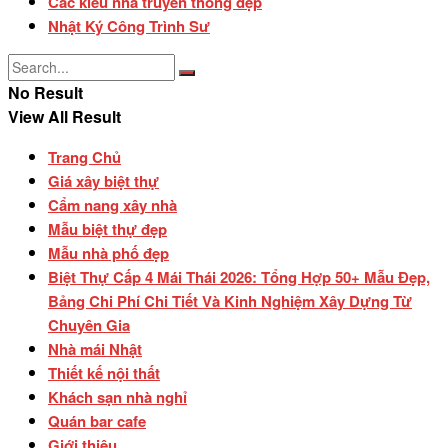
Các kiểu nhà truyền thống đẹp
Nhật Ký Công Trình Sư
No Result
View All Result
Trang Chủ
Giá xây biệt thự
Cẩm nang xây nhà
Mẫu biệt thự đẹp
Mẫu nhà phố đẹp
Biệt Thự Cấp 4 Mái Thái 2026: Tổng Hợp 50+ Mẫu Đẹp,
Bảng Chi Phí Chi Tiết Và Kinh Nghiệm Xây Dựng Từ
Chuyên Gia
Nhà mái Nhật
Thiết kế nội thất
Khách sạn nhà nghỉ
Quán bar cafe
Giới thiệu