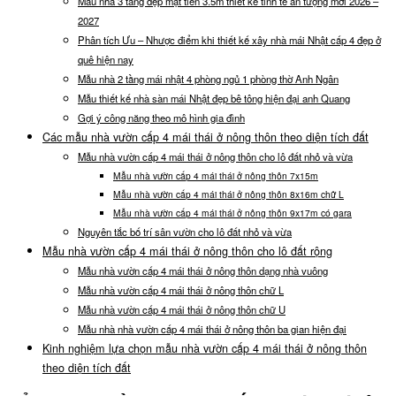
Mẫu nhà 3 tầng đẹp mặt tiền 3.5m thiết kế tinh tế ấn tượng mới 2026 –
2027
Phân tích Ưu – Nhược điểm khi thiết kế xây nhà mái Nhật cấp 4 đẹp ở
quê hiện nay
Mẫu nhà 2 tầng mái nhật 4 phòng ngủ 1 phòng thờ Anh Ngân
Mẫu thiết kế nhà sàn mái Nhật đẹp bê tông hiện đại anh Quang
Gợi ý công năng theo mô hình gia đình
Các mẫu nhà vườn cấp 4 mái thái ở nông thôn theo diện tích đất
Mẫu nhà vườn cấp 4 mái thái ở nông thôn cho lô đất nhỏ và vừa
Mẫu nhà vườn cấp 4 mái thái ở nông thôn 7x15m
Mẫu nhà vườn cấp 4 mái thái ở nông thôn 8x16m chữ L
Mẫu nhà vườn cấp 4 mái thái ở nông thôn 9x17m có gara
Nguyên tắc bố trí sân vườn cho lô đất nhỏ và vừa
Mẫu nhà vườn cấp 4 mái thái ở nông thôn cho lô đất rộng
Mẫu nhà vườn cấp 4 mái thái ở nông thôn dạng nhà vuông
Mẫu nhà vườn cấp 4 mái thái ở nông thôn chữ L
Mẫu nhà vườn cấp 4 mái thái ở nông thôn chữ U
Mẫu nhà nhà vườn cấp 4 mái thái ở nông thôn ba gian hiện đại
Kinh nghiệm lựa chọn mẫu nhà vườn cấp 4 mái thái ở nông thôn
theo diện tích đất