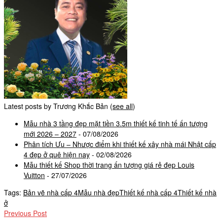
Latest posts by Trương Khắc Bản
(
see all
)
Mẫu nhà 3 tầng đẹp mặt tiền 3.5m thiết kế tinh tế ấn tượng
mới 2026 – 2027
- 07/08/2026
Phân tích Ưu – Nhược điểm khi thiết kế xây nhà mái Nhật cấp
4 đẹp ở quê hiện nay
- 02/08/2026
Mẫu thiết kế Shop thời trang ấn tượng giá rẻ đẹp Louis
Vuitton
- 27/07/2026
Tags:
Bản vẽ nhà cấp 4
Mẫu nhà đẹp
Thiết kế nhà cấp 4
Thiết kế nhà
ở
Previous Post