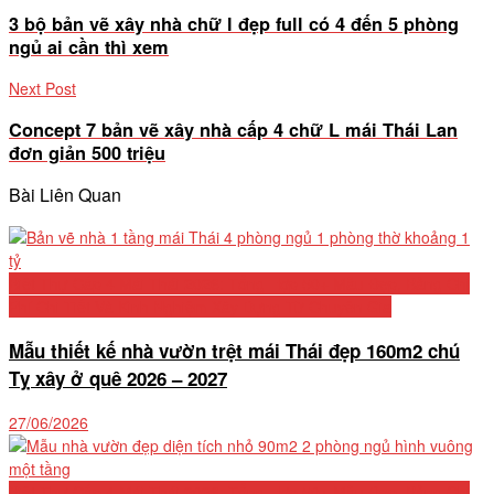
3 bộ bản vẽ xây nhà chữ l đẹp full có 4 đến 5 phòng
ngủ ai cần thì xem
Next Post
Concept 7 bản vẽ xây nhà cấp 4 chữ L mái Thái Lan
đơn giản 500 triệu
Bài Liên Quan
Biệt Thự Cấp 4 Mái Thái 2026: Tổng Hợp 50+ Mẫu Đẹp, Bảng Chi
Phí Chi Tiết Và Kinh Nghiệm Xây Dựng Từ Chuyên Gia
Mẫu thiết kế nhà vườn trệt mái Thái đẹp 160m2 chú
Tỵ xây ở quê 2026 – 2027
27/06/2026
Biệt Thự Cấp 4 Mái Thái 2026: Tổng Hợp 50+ Mẫu Đẹp, Bảng Chi