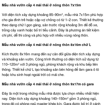
Mẫu
nhà vườn cấp 4 mái thái ở nông thôn
7x15m
Với diện tích xây dựng khoảng 85–90m², mẫu nhà 7x15m phù hợp
cho gia đình trẻ hoặc cặp vợ chồng có từ 1–2 con. Thiết kế thường
theo dạng chữ I gọn gàng, sân trước rộng khoảng 3m để đỗ xe,
trồng cây xanh hoặc bố trí tiểu cảnh. Đây là phương án tiết kiệm
chi phí, dễ thi công và phù hợp với nhiều vùng nông thôn.
Mẫu
nhà vườn cấp 4 mái thái ở nông thôn
8x16m chữ L
Kích thước 8x16m mang đến sự cân đối giữa diện tích xây dựng
và khoảng sân vườn. Công trình thường có diện tích sử dụng từ
110–120m² với 3 phòng ngủ, phòng khách rộng và khu bếp liên
thông. Thiết kế chữ L tạo khoảng sân bên hông để làm gara ô tô
hoặc khu sinh hoạt ngoài trời có mái che.
Mẫu
nhà vườn cấp 4 mái thái ở nông thôn
9x17m có gara
Đây là một trong những mẫu nhà được lựa chọn nhiều nhất hiện
nay. Diện tích xây dựng khoảng 140–150m² gồm 3 phòng ngủ,
trong đó có phòng ngủ master khép kín. Gara được bố trí ở cánh