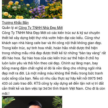
Trương Khắc Bản
Quản lý
at
Công Ty TNHH Nhà Đẹp Mới
Công Ty TNHH Nhà Đẹp Mới có các kiến trúc sư & kỹ sư chuyên
thiết kế xây dựng biệt thự nhà vườn hiện đại các kiểu. Cũng như
khách sạn nhà hàng cafe bar và thi công nội thất không gian đẹp.
Trong kiến trúc, sự tinh hoa nhất, hoàn hảo nhất được thể hiện
trong những mẫu nhà đẹp được thiết kế từ những “bàn tay vàng” rất
đỗi hào hoa. Sự hào hoa của các kiến trúc sư thể hiện ở chỗ họ
luôn luôn yêu và thả hồn theo cái đẹp. Chính sự lãng mạn, bay
bổng mang đậm chất nghệ sĩ đó là nền tảng cho những ngôi nhà
đẹp mới ra đời. Là một mảng màu không thể thiếu trong bức tranh
cuộc sống của bạn. Nếu có nhu cầu thực sự hãy kết nối 0975 945
433 có zalo trao đỗi. KTS công ty xây dựng sẽ đến tận nơi vị trí đất
cần thiết kế và làm việc tại 34/34 tỉnh thành Việt Nam. Cho đi là còn
mãi.!