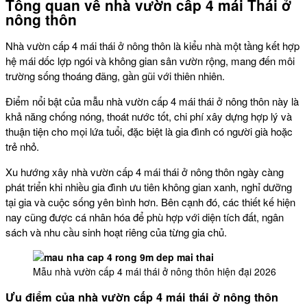
Tổng quan về nhà vườn cấp 4 mái Thái ở
nông thôn
Nhà vườn cấp 4 mái thái ở nông thôn là kiểu nhà một tầng kết hợp
hệ mái dốc lợp ngói và không gian sân vườn rộng, mang đến môi
trường sống thoáng đãng, gần gũi với thiên nhiên.
Điểm nổi bật của mẫu
nhà vườn cấp 4 mái thái ở nông thôn
này là
khả năng chống nóng, thoát nước tốt, chi phí xây dựng hợp lý và
thuận tiện cho mọi lứa tuổi, đặc biệt là gia đình có người già hoặc
trẻ nhỏ.
Xu hướng xây
nhà vườn cấp 4 mái thái ở nông thôn
ngày càng
phát triển khi nhiều gia đình ưu tiên không gian xanh, nghỉ dưỡng
tại gia và cuộc sống yên bình hơn. Bên cạnh đó, các thiết kế hiện
nay cũng được cá nhân hóa để phù hợp với diện tích đất, ngân
sách và nhu cầu sinh hoạt riêng của từng gia chủ.
Mẫu nhà vườn cấp 4 mái thái ở nông thôn hiện đại 2026
Ưu điểm của
nhà vườn cấp 4 mái thái ở nông thôn