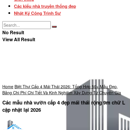
Các kiểu nhà truyền thống đẹp
Nhật Ký Công Trình Sư
No Result
View All Result
Home
Biệt Thự Cấp 4 Mái Thái 2026: Tổng Hợp 50+ Mẫu Đẹp,
Bảng Chi Phí Chi Tiết Và Kinh Nghiệm Xây Dựng Từ Chuyên Gia
Các mẫu nhà vườn cấp 4 đẹp mái thái rộng 9m chữ L
cập nhật lại 2026