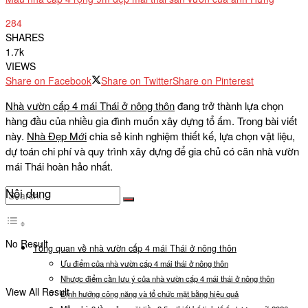
284
SHARES
1.7k
VIEWS
Share on Facebook
Share on Twitter
Share on Pinterest
Nhà vườn cấp 4 mái Thái ở nông thôn
đang trở thành lựa chọn
hàng đầu của nhiều gia đình muốn xây dựng tổ ấm. Trong bài viết
này.
Nhà Đẹp Mới
chia sẻ kinh nghiệm thiết kế, lựa chọn vật liệu,
dự toán chi phí và quy trình xây dựng để gia chủ có căn nhà vườn
mái Thái hoàn hảo nhất.
Nội dung
No Result
Tổng quan về nhà vườn cấp 4 mái Thái ở nông thôn
Ưu điểm của nhà vườn cấp 4 mái thái ở nông thôn
Nhược điểm cần lưu ý của nhà vườn cấp 4 mái thái ở nông thôn
View All Result
Định hướng công năng và tổ chức mặt bằng hiệu quả