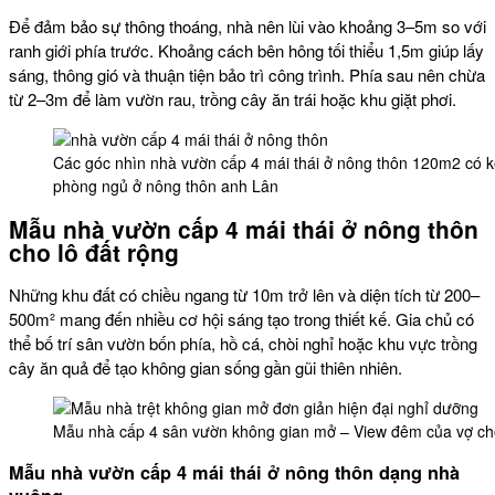
Để đảm bảo sự thông thoáng, nhà nên lùi vào khoảng 3–5m so với
ranh giới phía trước. Khoảng cách bên hông tối thiểu 1,5m giúp lấy
sáng, thông gió và thuận tiện bảo trì công trình. Phía sau nên chừa
từ 2–3m để làm vườn rau, trồng cây ăn trái hoặc khu giặt phơi.
Các góc nhìn nhà vườn cấp 4 mái thái ở nông thôn 120m2 có kè
phòng ngủ ở nông thôn anh Lân
Mẫu
nhà vườn cấp 4 mái thái ở nông thôn
cho lô đất rộng
Những khu đất có chiều ngang từ 10m trở lên và diện tích từ 200–
500m² mang đến nhiều cơ hội sáng tạo trong thiết kế. Gia chủ có
thể bố trí sân vườn bốn phía, hồ cá, chòi nghỉ hoặc khu vực trồng
cây ăn quả để tạo không gian sống gần gũi thiên nhiên.
Mẫu nhà cấp 4 sân vườn không gian mở – View đêm của vợ c
Mẫu
nhà vườn cấp 4 mái thái ở nông thôn
dạng nhà