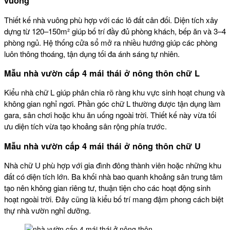
vuông
Thiết kế nhà vuông phù hợp với các lô đất cân đối. Diện tích xây
dựng từ 120–150m² giúp bố trí đầy đủ phòng khách, bếp ăn và 3–4
phòng ngủ. Hệ thống cửa sổ mở ra nhiều hướng giúp các phòng
luôn thông thoáng, tận dụng tối đa ánh sáng tự nhiên.
Mẫu
nhà vườn cấp 4 mái thái ở nông thôn
chữ L
Kiểu nhà chữ L giúp phân chia rõ ràng khu vực sinh hoạt chung và
không gian nghỉ ngơi. Phần góc chữ L thường được tận dụng làm
gara, sân chơi hoặc khu ăn uống ngoài trời. Thiết kế này vừa tối
ưu diện tích vừa tạo khoảng sân rộng phía trước.
Mẫu
nhà vườn cấp 4 mái thái ở nông thôn
chữ U
Nhà chữ U phù hợp với gia đình đông thành viên hoặc những khu
đất có diện tích lớn. Ba khối nhà bao quanh khoảng sân trung tâm
tạo nên không gian riêng tư, thuận tiện cho các hoạt động sinh
hoạt ngoài trời. Đây cũng là kiểu bố trí mang đậm phong cách biệt
thự nhà vườn nghỉ dưỡng.