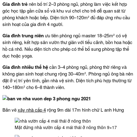
Gia đình trẻ
nên bố trí 2–3 phòng ngủ, phòng làm việc kết hợp
góc học tập gần cửa sổ và khu vui chơi cho trẻ dễ quan sát từ
phòng khách hoặc bếp. Diện tích 90–120m² đủ đáp ứng nhu cầu
sinh hoạt của gia đình 4 người.
Gia đình trung niên
ưu tiên phòng ngủ master 18–25m² có vệ
sinh riêng, kết hợp sân vườn thư giãn với tiểu cảnh, bồn hoa hoặc
hồ cá nhỏ. Nếu diện tích cho phép có thể bổ sung phòng tập thể
dục hoặc yoga.
Gia đình nhiều thế hệ
cần 3–4 phòng ngủ, phòng thờ riêng và
không gian sinh hoạt chung rộng 30–40m². Phòng ngủ ông bà nên
đặt ở vị trí yên tĩnh, gần nhà vệ sinh. Diện tích phù hợp thường từ
140–180m² cho 6–8 thành viên.
Bản vẽ
xây nhà cấp 4
rộng 9m dài 17m hình chữ L anh Hưng
Mặt đứng nhà vườn cấp 4 mái thái ở nông thôn 9×17