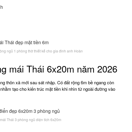
nh
ng ngủ 1 phòng thờ thiết kế cho gia đình anh Hoàn
ầng mái Thái 6x20m năm 2026
ng thôn xã mới sau sát nhập. Có đất rộng 6m bề ngang còn
 nhằm tạo cho kiến trúc mặt tiền khi nhìn từ ngoài đường vào
 mái Thái 3 phòng ngủ diện tích 6x20m