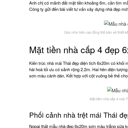
Anh chị có mảnh đất mặt tiền khoảng 6m, cần tìm mẫ
Công ty gửi đến bài viết tư vấn xây dựng nhà đẹp m
Góc nhìn trên cao tổng thể bản vẽ thiết
Mặt tiền nhà cấp 4 đẹp 
Kiến trúc nhà mái Thái đẹp diện tích 6x20m có khối mặ
hài hoà tối ưu có sảnh rộng 2.2m. Hai hên diện tượng
sơn màu cánh dán. Kết hợp với cột vuông bề thế cho
Mặt tiền nhà cấp 4 mái T
Phối cảnh nhà trệt mái Thái đ
Ngoại thất mẫu nhà đẹp 6x20m sơn màu trắng sữa kết