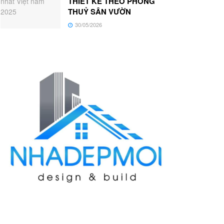
THIẾT KẾ THEO PHONG
THUỶ SÂN VƯỜN
30/05/2026