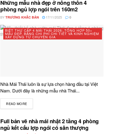
Những mẫu nhà đẹp ở nông thôn 4
phòng ngủ lợp ngói trên 160m2
BY
17/11/2025
TRƯƠNG KHẮC BẢN
0
BIỆT THỰ CẤP 4 MÁI THÁI 2026: TỔNG HỢP 50+
MẪU ĐẸP, BẢNG CHI PHÍ CHI TIẾT VÀ KINH NGHIỆM
XÂY DỰNG TỪ CHUYÊN GIA
Nhà Mái Thái luôn là sự lựa chọn hàng đầu tại Việt
Nam. Dưới đây là những mẫu nhà Thái...
READ MORE
DETAILS
Full bản vẽ nhà mái nhật 2 tầng 4 phòng
ngủ kết cấu lợp ngói có sân thượng