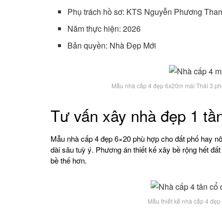
Phụ trách hồ sơ: KTS Nguyễn Phương Tha
Năm thực hiện: 2026
Bản quyền: Nhà Đẹp Mới
Mẫu nhà cấp 4 đẹp 6x20m mái Thái 3 phò
Tư vấn xây nhà đẹp 1 t
Mẫu nhà cấp 4 đẹp 6×20 phù hợp cho đất phố hay nô
dài sâu tuỳ ý. Phương án thiết kế xây bề rộng hết đất
bề thế hơn.
Mẫu thiết kế nhà cấp 4 đẹp