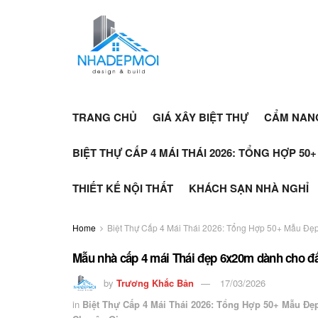
TRANG CHỦ
GIÁ XÂY BIỆT THỰ
CẨM NAN
BIỆT THỰ CẤP 4 MÁI THÁI 2026: TỔNG HỢP 50
THIẾT KẾ NỘI THẤT
KHÁCH SẠN NHÀ NGHỈ
Home
Biệt Thự Cấp 4 Mái Thái 2026: Tổng Hợp 50+ Mẫu Đẹp
Mẫu nhà cấp 4 mái Thái đẹp 6x20m dành cho đất
by
Trương Khắc Bản
17/03/2026
in
Biệt Thự Cấp 4 Mái Thái 2026: Tổng Hợp 50+ Mẫu Đẹ