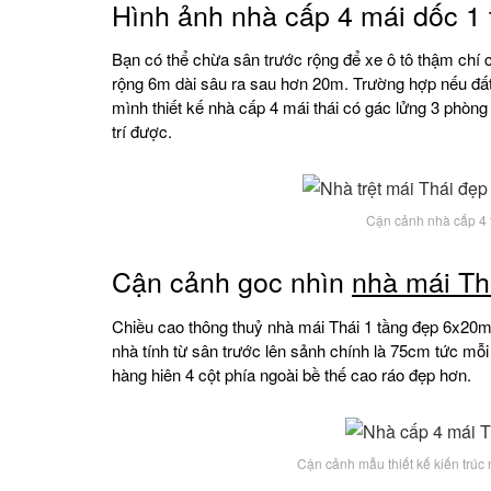
Hình ảnh nhà cấp 4 mái dốc 1
Bạn có thể chừa sân trước rộng để xe ô tô thậm chí c
rộng 6m dài sâu ra sau hơn 20m. Trường hợp nếu đất
mình thiết kế nhà cấp 4 mái thái có gác lửng 3 phò
trí được.
Cận cảnh nhà cấp 4 
Cận cảnh goc nhìn
nhà mái Th
Chiều cao thông thuỷ nhà mái Thái 1 tầng đẹp 6x20m t
nhà tính từ sân trước lên sảnh chính là 75cm tức mỗi
hàng hiên 4 cột phía ngoài bề thế cao ráo đẹp hơn.
Cận cảnh mẫu thiết kế kiến trú