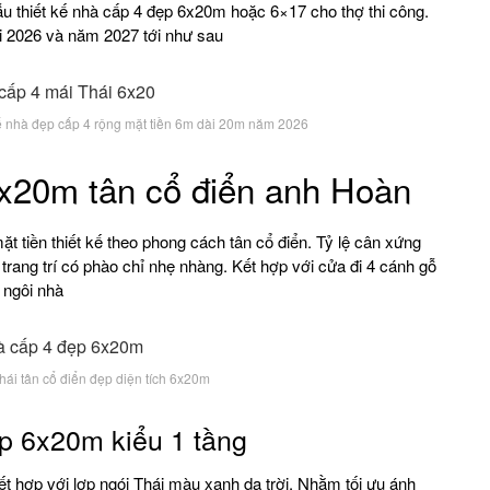
u thiết kế nhà cấp 4 đẹp 6x20m hoặc 6×17 cho thợ thi công.
ới 2026 và năm 2027 tới như sau
 kế nhà đẹp cấp 4 rộng mặt tiền 6m dài 20m năm 2026
6x20m tân cổ điển anh Hoàn
t tiền thiết kế theo phong cách tân cổ điển. Tỷ lệ cân xứng
 trang trí có phào chỉ nhẹ nhàng. Kết hợp với cửa đi 4 cánh gỗ
 ngôi nhà
hái tân cổ điển đẹp diện tích 6x20m
ẹp 6x20m kiểu 1 tầng
 hợp với lợp ngói Thái màu xanh da trời. Nhằm tối ưu ánh