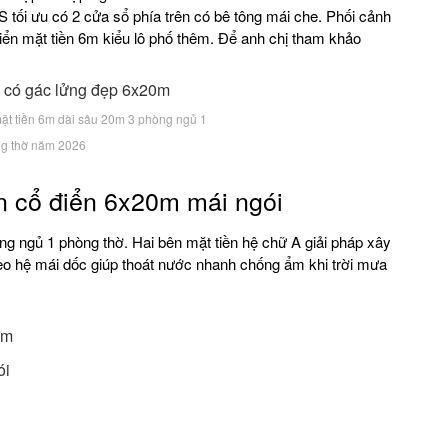
tối ưu có 2 cửa sổ phía trên có bê tông mái che. Phối cảnh
điển mặt tiền 6m kiểu lô phố thêm. Để anh chị tham khảo
mặt tiền 6m dài sâu 20m 3 phòng ngủ 1
g thờ năm 2026
ân cổ điển 6x20m mái ngói
g ngủ 1 phòng thờ. Hai bên mặt tiền hệ chữ A giải pháp xây
heo hệ mái dốc giúp thoát nước nhanh chống ẩm khi trời mưa
6m
ói