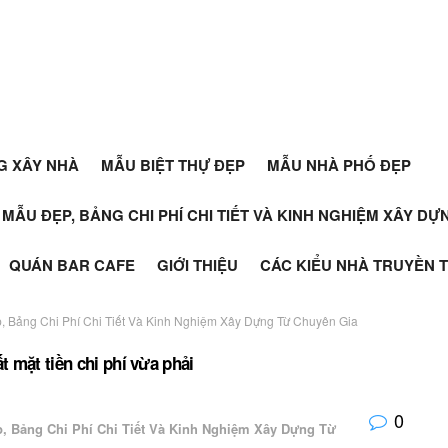
G XÂY NHÀ
MẪU BIỆT THỰ ĐẸP
MẪU NHÀ PHỐ ĐẸP
+ MẪU ĐẸP, BẢNG CHI PHÍ CHI TIẾT VÀ KINH NGHIỆM XÂY D
QUÁN BAR CAFE
GIỚI THIỆU
CÁC KIỂU NHÀ TRUYỀN 
, Bảng Chi Phí Chi Tiết Và Kinh Nghiệm Xây Dựng Từ Chuyên Gia
 mặt tiền chi phí vừa phải
0
p, Bảng Chi Phí Chi Tiết Và Kinh Nghiệm Xây Dựng Từ