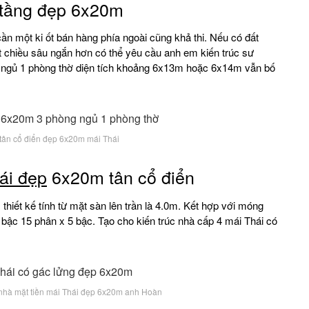
 tầng đẹp 6x20m
ần một ki ốt bán hàng phía ngoài cũng khả thi. Nếu có đất
 chiều sâu ngắn hơn có thể yêu cầu anh em kiến trúc sư
ng ngủ 1 phòng thờ diện tích khoảng 6x13m hoặc 6x14m vẫn bố
tân cổ điển đẹp 6x20m mái Thái
ái đẹp
6x20m tân cổ điển
hiết kế tính từ mặt sàn lên trần là 4.0m. Kết hợp với móng
 bậc 15 phân x 5 bậc. Tạo cho kiến trúc nhà cấp 4 mái Thái có
c nhà mặt tiền mái Thái đẹp 6x20m anh Hoàn