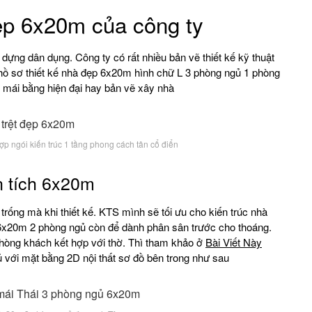
p 6x20m của công ty
dựng dân dụng. Công ty có rất nhiều bản vẽ thiết kế kỹ thuật
 hồ sơ thiết kế nhà đẹp 6x20m hình chữ L 3 phòng ngủ 1 phòng
rệt mái bằng hiện đại hay bản vẽ xây nhà
p ngói kiến trúc 1 tầng phong cách tân cổ điển
n tích 6x20m
rống mà khi thiết kế. KTS mình sẽ tối ưu cho kiến trúc nhà
 6x20m 2 phòng ngủ còn để dành phân sân trước cho thoáng.
òng khách kết hợp với thờ. Thì tham khảo ở
Bài Viết Này
với mặt bằng 2D nội thất sơ đồ bên trong như sau