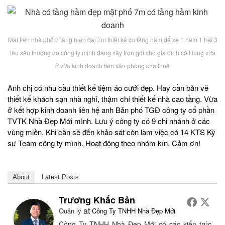
Mặt tiền nhà phố 3 tầng hiện đại 7m thiết kế có tầng hầm để xe 1 hầm 1 trệt 3
lầu sân thượng do công ty mình đang xây trọn gói cho gia đình cô Dung vừa
ở vừa kinh doanh làm văn phòng cho thuê
Anh chị có nhu cầu thiết kế tiệm áo cưới đẹp. Hay cần bản vẽ
thiết kế khách sạn nhà nghỉ, thậm chí thiết kế nhà cao tầng. Vừa
ở kết hợp kinh doanh liên hệ anh Bản phó TGĐ công ty cổ phần
TVTK Nhà Đẹp Mới mình. Lưu ý công ty có 9 chi nhánh ở các
vùng miền. Khi cần sẽ đến khảo sát còn làm việc có 14 KTS Kỹ
sư Team công ty mình. Hoạt động theo nhóm kín. Cảm ơn!
About
Latest Posts
Trương Khắc Bản
at
Quản lý
Công Ty TNHH Nhà Đẹp Mới
Công Ty TNHH Nhà Đẹp Mới có các kiến trúc