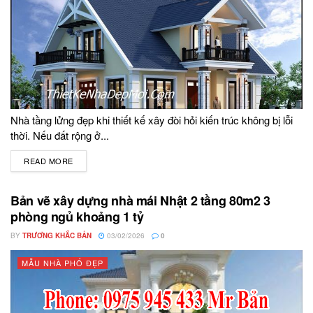
Nhà tầng lửng đẹp khi thiết kế xây đòi hỏi kiến trúc không bị lỗi
thời. Nếu đất rộng ở...
READ MORE
DETAILS
Bản vẽ xây dựng nhà mái Nhật 2 tầng 80m2 3
phòng ngủ khoảng 1 tỷ
BY
TRƯƠNG KHẮC BẢN
03/02/2026
0
MẪU NHÀ PHỐ ĐẸP