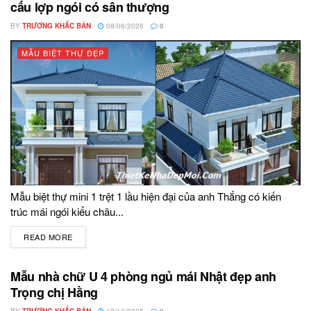
cấu lợp ngói có sân thượng
BY
TRƯƠNG KHẮC BẢN
08/06/2026
0
MẪU BIỆT THỰ ĐẸP
Mẫu biệt thự mini 1 trệt 1 lầu hiện đại của anh Thắng có kiến
trúc mái ngói kiểu châu...
READ MORE
DETAILS
Mẫu nhà chữ U 4 phòng ngủ mái Nhật đẹp anh
Trọng chị Hằng