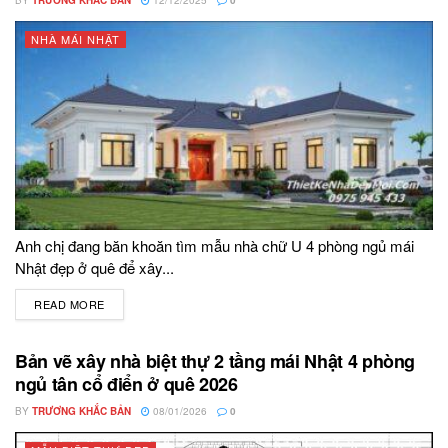
BY
TRƯƠNG KHẮC BẢN
12/12/2025
0
NHÀ MÁI NHẬT
Anh chị đang băn khoăn tìm mẫu nhà chữ U 4 phòng ngủ mái
Nhật đẹp ở quê để xây...
READ MORE
DETAILS
Bản vẽ xây nhà biệt thự 2 tầng mái Nhật 4 phòng
ngủ tân cổ điển ở quê 2026
BY
TRƯƠNG KHẮC BẢN
08/01/2026
0