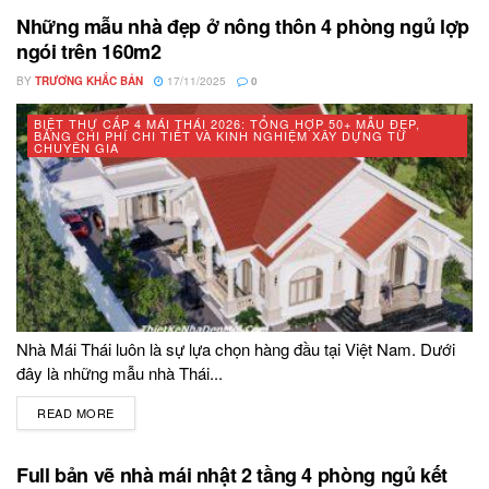
Những mẫu nhà đẹp ở nông thôn 4 phòng ngủ lợp
ngói trên 160m2
BY
TRƯƠNG KHẮC BẢN
17/11/2025
0
BIỆT THỰ CẤP 4 MÁI THÁI 2026: TỔNG HỢP 50+ MẪU ĐẸP,
BẢNG CHI PHÍ CHI TIẾT VÀ KINH NGHIỆM XÂY DỰNG TỪ
CHUYÊN GIA
Nhà Mái Thái luôn là sự lựa chọn hàng đầu tại Việt Nam. Dưới
đây là những mẫu nhà Thái...
READ MORE
DETAILS
Full bản vẽ nhà mái nhật 2 tầng 4 phòng ngủ kết