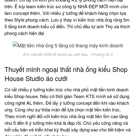
trên. Ê kíp team kiến trúc sư công ty NHÀ ĐẸP MỚI mình còn
làm concept thêm. Với nhiều ý tưởng để khách hàng chọn lựa
theo Style phong cách. Lưu ý thay vì kiến trúc nhà ống rộng 5m
5 tầng kinh doanh kiểu cổ điển. Thì chủ đầu tư anh Thọ ưa thích
phong cách hiện đại
Ảnh mặt tiền thiết kế studio áo cưới đẹp – Phương án 2
Thuyết minh ngoại thất nhà ống kiểu Shop
House Studio áo cưới
Có rất nhiều ý tưởng kiến trúc cho nhà phố mặt tiền kinh doanh
kiểu Shop house. Nếu có thời gian Team KTS mình sẽ sử dụng
công nghê AL thêm. Để lấy ý tưởng concept đến khi nào khách
ưng. Cũng như sự thỏa mãn để lựa chọn mặt tiền kiến trúc.
Theo mình nghỉ đối với kiến trúc nhà ống mặt tiền 5m cao tầng
như 5 đến 6 ý tưởng trên khá là đẹp rồi. Chủ yếu công năng và
kết cấu bản vẽ triễn khai kỹ thuật xây dựng sao cho tiết kiệm và