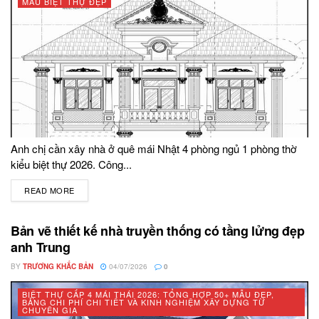
MẪU BIỆT THỰ ĐẸP
Anh chị cần xây nhà ở quê mái Nhật 4 phòng ngủ 1 phòng thờ
kiểu biệt thự 2026. Công...
READ MORE
DETAILS
Bản vẽ thiết kế nhà truyền thống có tầng lửng đẹp
anh Trung
BY
TRƯƠNG KHẮC BẢN
04/07/2026
0
BIỆT THỰ CẤP 4 MÁI THÁI 2026: TỔNG HỢP 50+ MẪU ĐẸP,
BẢNG CHI PHÍ CHI TIẾT VÀ KINH NGHIỆM XÂY DỰNG TỪ
CHUYÊN GIA