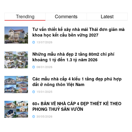
Trending
Comments
Latest
Tư vấn thiết kế xây nhà mái Thái đơn giản mà
khoa học kết cấu bền vững 2027
13/07/2026
Những mẫu nhà đẹp 2 tầng 80m2 chi phí
khoảng 1 tỷ đến 1.3 tỷ năm 2026
08/01/2026
Các mẫu nhà cấp 4 kiểu 1 tầng đẹp phú hợp
đất ở nông thôn Việt Nam
15/01/2025
60+ BẢN VẼ NHÀ CẤP 4 ĐẸP THIẾT KẾ THEO
PHONG THUỶ SÂN VƯỜN
30/05/2026