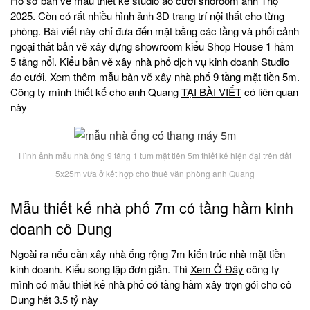
Hồ sơ bản vẽ mẫu thiết kế studio áo cưới shoroom anh Thọ
2025. Còn có rất nhiều hình ảnh 3D trang trí nội thất cho từng
phòng. Bài viết này chỉ đưa đến mặt bằng các tầng và phối cảnh
ngoại thất bản vẽ xây dựng showroom kiểu Shop House 1 hầm
5 tầng nổi. Kiểu bản vẽ xây nhà phố dịch vụ kinh doanh Studio
áo cưới. Xem thêm mẫu bản vẽ xây nhà phố 9 tầng mặt tiền 5m.
Công ty mình thiết kế cho anh Quang
TẠI BÀI VIẾT
có liên quan
này
Hình ảnh mẫu nhà ống 9 tầng 1 tum mặt tiền 5m thiết kế hiện đại trên đất
5x25m vừa ở kết hợp cho thuê văn phòng anh Quang
Mẫu thiết kế nhà phố 7m có tầng hầm kinh
doanh cô Dung
Ngoài ra nếu cần xây nhà ống rộng 7m kiến trúc nhà mặt tiền
kinh doanh. Kiểu song lập đơn giản. Thì
Xem Ở Đây
công ty
mình có mẫu thiết kế nhà phố có tầng hầm xây trọn gói cho cô
Dung hết 3.5 tỷ này