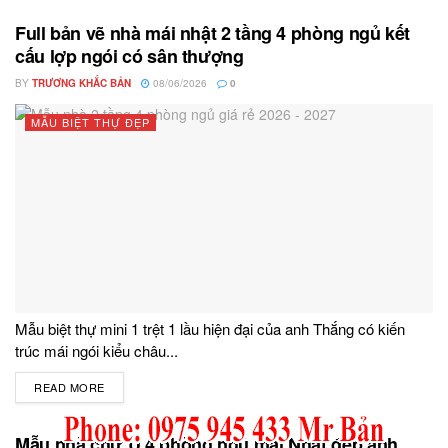
Full bản vẽ nhà mái nhật 2 tầng 4 phòng ngủ kết
cấu lợp ngói có sân thượng
BY
TRƯƠNG KHẮC BẢN
08/06/2026
0
MẪU BIỆT THỰ ĐẸP
Mẫu biệt thự mini 1 trệt 1 lầu hiện đại của anh Thắng có kiến
trúc mái ngói kiểu châu...
READ MORE
DETAILS
Mẫu nhà chữ U 4 phòng ngủ mái Nhật đẹp anh