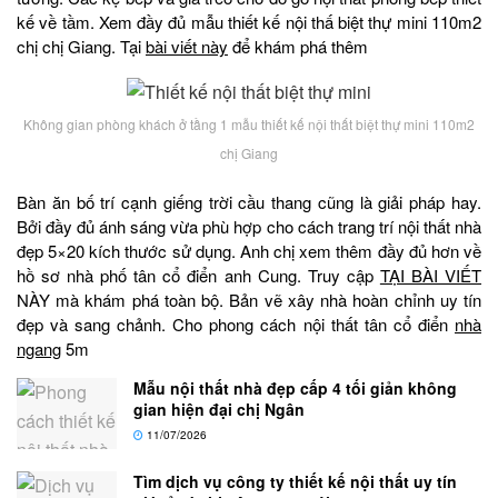
kế về tầm. Xem đầy đủ mẫu thiết kế nội thấ biệt thự mini 110m2
chị chị Giang. Tại
bài viết này
để khám phá thêm
Không gian phòng khách ở tầng 1 mẫu thiết kế nội thất biệt thự mini 110m2
chị Giang
Bàn ăn bố trí cạnh giếng trời cầu thang cũng là giải pháp hay.
Bởi đầy đủ ánh sáng vừa phù hợp cho cách trang trí nội thất nhà
đẹp 5×20 kích thước sử dụng. Anh chị xem thêm đầy đủ hơn về
hồ sơ nhà phố tân cổ điển anh Cung. Truy cập
TẠI BÀI VIẾT
NÀY mà khám phá toàn bộ. Bản vẽ xây nhà hoàn chỉnh uy tín
đẹp và sang chảnh. Cho phong cách nội thất tân cổ điển
nhà
ngang
5m
Mẫu nội thất nhà đẹp cấp 4 tối giản không
gian hiện đại chị Ngân
11/07/2026
Tìm dịch vụ công ty thiết kế nội thất uy tín