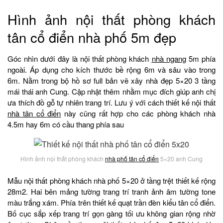
Hình ảnh nội thất phòng khách
tân cổ điển nhà phố 5m đẹp
Góc nhìn dưới đây là nội thất phòng khách
nhà ngang
5m phía
ngoài. Áp dụng cho kích thước bề rộng 6m và sâu vào trong
6m. Nằm trong bộ hồ sơ full bản vẽ xây nhà đẹp 5×20 3 tầng
mái thái anh Cung. Cập nhật thêm nhằm mục đích giúp anh chị
ưa thích đồ gỗ tự nhiên trang trí. Lưu ý với cách thiết kế nội thất
nhà tân cổ điển
này cũng rất hợp cho các phòng khách nhà
4.5m hay 6m có cầu thang phía sau
Hình ảnh nội thất phòng khách
nhà phố tân cổ điển
5×20 anh Cung
Mẫu nội thất phòng khách nhà phố 5×20 ở tầng trệt thiết kế rộng
28m2. Hai bên mảng tường trang trí tranh ảnh âm tường tone
màu trắng xám. Phía trên thiết kế quạt trần đèn kiểu tân cổ điển.
Bố cục sắp xếp trang trí gọn gàng tối ưu không gian rộng nhờ