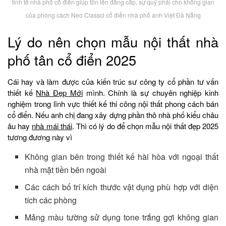
tinh tế nhà phố cổ điển giúp tôn lên đẳng cấp, sự quý phái cho không gian
của phong cách Neo Classci cổ điển nhà phố anh Việt Đà Nẵng
Lý do nên chọn mẫu nội thất nhà
phố tân cổ điển 2025
Cái hay và làm được của kiến trúc sư công ty cổ phần tư vấn
thiết kế
Nhà Đẹp Mới
mình. Chính là sự chuyên nghiệp kinh
nghiệm trong lĩnh vực thiết kế thi công nội thất phong cách bán
cổ điển. Nếu anh chị đang xây dựng phần thô nhà phố kiểu châu
âu hay
nhà mái thái
. Thì có lý do để chọn mẫu nội thất đẹp 2025
tương đương này vì
Không gian bên trong thiết kế hài hòa với ngoại thất
nhà mặt tiền bên ngoài
Các cách bố trí kích thước vật dụng phù hợp với diện
tích các phòng
Mảng màu tường sử dụng tone trắng gợi không gian