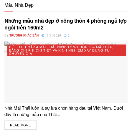
Mẫu Nhà Đẹp
Những mẫu nhà đẹp ở nông thôn 4 phòng ngủ lợp
ngói trên 160m2
BY
TRƯƠNG KHẮC BẢN
17/11/2025
0
BIỆT THỰ CẤP 4 MÁI THÁI 2026: TỔNG HỢP 50+ MẪU ĐẸP,
BẢNG CHI PHÍ CHI TIẾT VÀ KINH NGHIỆM XÂY DỰNG TỪ
CHUYÊN GIA
Nhà Mái Thái luôn là sự lựa chọn hàng đầu tại Việt Nam. Dưới
đây là những mẫu nhà Thái...
READ MORE
DETAILS