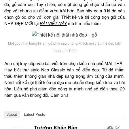
đỏ, gỗ căm xe.. Tuy nhiên, có một dòng gỗ nhập khẩu có vân
đẹp với nhưng ưu điểm vượt trội hơn. Bạn hãy xem 9 lý do nên
chọn gỗ óc chó với đơn giá. Thiết kế và thi công trọn gói của
NHÀ ĐẸP MỚI tại
BÀI VIẾT NÀY
mà tìm hiểu thêm
Một góc nhìn trang trí lam gỗ phía sau phòng khách nội thất nhé đẹp bên
trong anh Thỏa
Anh chị truy cập vào bài viết trên chọn kiểu nhà phố MÁI THÁI.
Hay biệt thự style Neo Classic bán cổ điển đẹp. Từ đó thẩm
thấu thêm không
gian nhà
đẹp sang trọng ấm cúng của mình.
Nên thiết kế nội thất kiểu gì đẹp mà chuẩn đúng kiến trúc và hài
hòa. Liên hệ phó giám đốc công ty mình nhé số điện thoại 20
năm qua vẫn không đỗi. Cám ơn.!
About
Latest Posts
Trương Khắc Bản