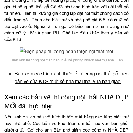
giá thi công nội thất gỗ Gõ đỏ như các hình trên với nội thất gỗ
tự nhiên. Hiện tại xưởng gia công lắp đặt nội thất phong cách cổ
điển trọn gói. Dành cho biệt thự và nhà phố giá 6.5 triệu/m2 cả
lắp đặt vào ở. Nghĩa là trọn gói có bảo hành 5 năm cũng như
cách xử lý UV và phun PU. Chế tác điêu khắc theo y bản vẽ
của KTS.
Hình ảnh thi công nội thất theo thiết kế phòng khách biệt thự anh Tuấn
Bạn xem các hình ảnh thực tế thi công nội thất gỗ theo
bản vẽ của KTS thiết kế nhà mái thái vừa bàn giao
Xem các bản vẽ thi công nội thất NHÀ ĐẸP
MỚI đã thực hiện
Nếu anh chị có bản vẽ kích thước mặt bằng các tầng biệt thự
hay nhà phố. Các bản vẽ khai triển chi tiết hoa văn bàn ghế,
giường tủ.. Gọi cho anh Bản phó giám đốc công ty NHÀ ĐẸP