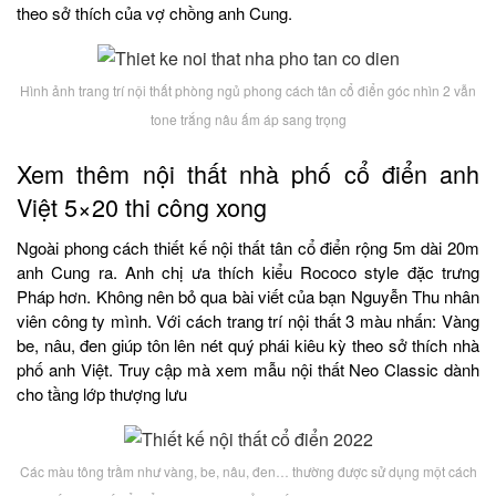
theo sở thích của vợ chồng anh Cung.
Hình ảnh trang trí nội thất phòng ngủ phong cách tân cổ điển góc nhìn 2 vẫn
tone trắng nâu ấm áp sang trọng
Xem thêm nội thất nhà phố cổ điển anh
Việt 5×20 thi công xong
Ngoài phong cách thiết kế nội thất tân cổ điển rộng 5m dài 20m
anh Cung ra. Anh chị ưa thích kiểu Rococo style đặc trưng
Pháp hơn. Không nên bỏ qua bài viết của bạn Nguyễn Thu nhân
viên công ty mình. Với cách trang trí nội thất 3 màu nhấn: Vàng
be, nâu, đen giúp tôn lên nét quý phái kiêu kỳ theo sở thích nhà
phố anh Việt. Truy cập mà xem mẫu nội thất Neo Classic dành
cho tầng lớp thượng lưu
Các màu tông trầm như vàng, be, nâu, đen… thường được sử dụng một cách