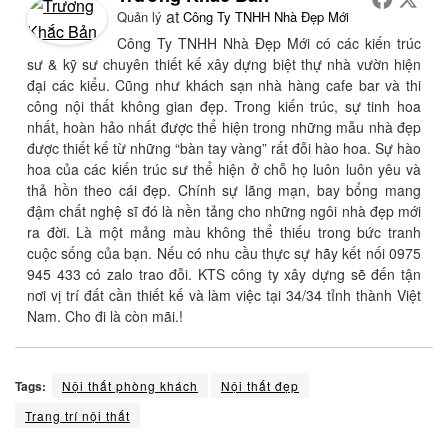
at
Quản lý
Công Ty TNHH Nhà Đẹp Mới
Công Ty TNHH Nhà Đẹp Mới có các kiến trúc
sư & kỹ sư chuyên thiết kế xây dựng biệt thự nhà vườn hiện
đại các kiểu. Cũng như khách sạn nhà hàng cafe bar và thi
công nội thất không gian đẹp. Trong kiến trúc, sự tinh hoa
nhất, hoàn hảo nhất được thể hiện trong những mẫu nhà đẹp
được thiết kế từ những “bàn tay vàng” rất đỗi hào hoa. Sự hào
hoa của các kiến trúc sư thể hiện ở chỗ họ luôn luôn yêu và
thả hồn theo cái đẹp. Chính sự lãng mạn, bay bổng mang
đậm chất nghệ sĩ đó là nền tảng cho những ngôi nhà đẹp mới
ra đời. Là một mảng màu không thể thiếu trong bức tranh
cuộc sống của bạn. Nếu có nhu cầu thực sự hãy kết nối 0975
945 433 có zalo trao đỗi. KTS công ty xây dựng sẽ đến tận
nơi vị trí đất cần thiết kế và làm việc tại 34/34 tỉnh thành Việt
Nam. Cho đi là còn mãi.!
Tags:
Nội thất phòng khách
Nội thất đẹp
Trang trí nội thất