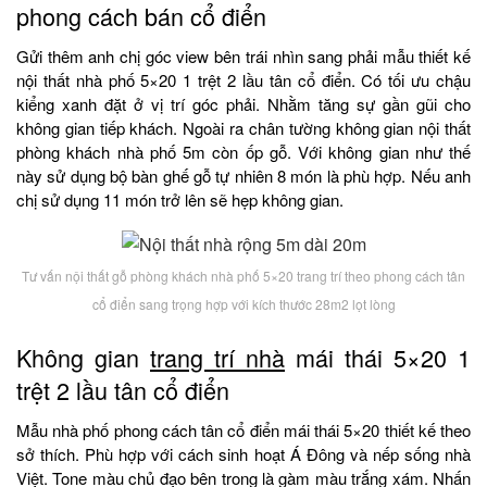
phong cách bán cổ điển
Gửi thêm anh chị góc view bên trái nhìn sang phải mẫu thiết kế
nội thất nhà phố 5×20 1 trệt 2 lầu tân cổ điển. Có tối ưu chậu
kiểng xanh đặt ở vị trí góc phải. Nhằm tăng sự gần gũi cho
không gian tiếp khách. Ngoài ra chân tường không gian nội thất
phòng khách nhà phố 5m còn ốp gỗ. Với không gian như thế
này sử dụng bộ bàn ghế gỗ tự nhiên 8 món là phù hợp. Nếu anh
chị sử dụng 11 món trở lên sẽ hẹp không gian.
Tư vấn nội thất gỗ phòng khách nhà phố 5×20 trang trí theo phong cách tân
cổ điển sang trọng hợp với kích thước 28m2 lọt lòng
Không gian
trang trí nhà
mái thái 5×20 1
trệt 2 lầu tân cổ điển
Mẫu nhà phố phong cách tân cổ điển mái thái 5×20 thiết kế theo
sở thích. Phù hợp với cách sinh hoạt Á Đông và nếp sống nhà
Việt. Tone màu chủ đạo bên trong là gàm màu trắng xám. Nhấn