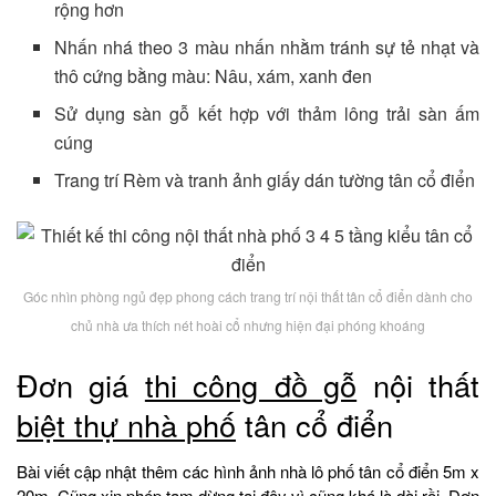
rộng hơn
Nhấn nhá theo 3 màu nhấn nhằm tránh sự tẻ nhạt và
thô cứng bằng màu: Nâu, xám, xanh đen
Sử dụng sàn gỗ kết hợp với thảm lông trải sàn ấm
cúng
Trang trí Rèm và tranh ảnh giấy dán tường tân cổ điển
Góc nhìn phòng ngủ đẹp phong cách trang trí nội thất tân cổ điển dành cho
chủ nhà ưa thích nét hoài cổ nhưng hiện đại phóng khoáng
Đơn giá
thi công đồ gỗ
nội thất
biệt thự nhà phố
tân cổ điển
Bài viết cập nhật thêm các hình ảnh nhà lô phố tân cổ điển 5m x
20m. Cũng xin phép tạm dừng tại đây vì cũng khá là dài rồi. Đơn