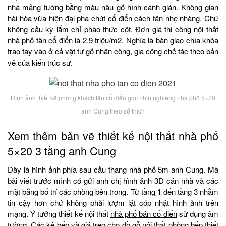
nhá mảng tường bằng màu nâu gỗ hình cánh gián. Không gian
hài hòa vừa hiện đại pha chút cổ điển cách tân nhẹ nhàng. Chứ
không cầu kỳ lắm chỉ phào thức cột. Đơn giá thi công nội thất
nhà phố tân cổ điển là 2.9 triệu/m2. Nghĩa là bàn giao chìa khóa
trao tay vào ở cả vật tư gỗ nhân công, gia công chế tác theo bản
vẽ của kiến trúc sư.
Hình ảnh thiết kế phòng khách tân cổ điển góc nhìn nghiêng nhà phố 5×20
anh Cung theo sở thích
Xem thêm bản vẽ thiết kế nội thất nhà phố
5×20 3 tầng anh Cung
Đây là hình ảnh phía sau cầu thang nhà phố 5m anh Cung. Mà
bài viết trước mình có gửi anh chị hình ảnh 3D căn nhà và các
mặt bằng bố trí các phòng bên trong. Từ tầng 1 đến tầng 3 nhằm
tin cậy hơn chứ không phải lượm lặt cóp nhặt hình ảnh trên
mạng. Ý tưởng thiết kế nội thất
nhà phố bán cổ điển
sử dụng âm
tường. Các kệ bếp và giá treo cho đồ gỗ nội thất phòng bếp thiết