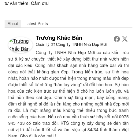
tư vấn thêm. Cảm ơn.!
About
Latest Posts
Trương Khắc Bản
at
Quản lý
Công Ty TNHH Nhà Đẹp Mới
Công Ty TNHH Nhà Đẹp Mới có các kiến trúc
sư & kỹ sư chuyên thiết kế xây dựng biệt thự nhà vườn hiện
đại các kiểu. Cũng như khách sạn nhà hàng cafe bar và thi
công nội thất không gian đẹp. Trong kiến trúc, sự tinh hoa
nhất, hoàn hảo nhất được thể hiện trong những mẫu nhà đẹp
được thiết kế từ những “bàn tay vàng” rất đỗi hào hoa. Sự hào
hoa của các kiến trúc sư thể hiện ở chỗ họ luôn luôn yêu và
thả hồn theo cái đẹp. Chính sự lãng mạn, bay bổng mang
đậm chất nghệ sĩ đó là nền tảng cho những ngôi nhà đẹp mới
ra đời. Là một mảng màu không thể thiếu trong bức tranh
cuộc sống của bạn. Nếu có nhu cầu thực sự hãy kết nối 0975
945 433 có zalo trao đỗi. KTS công ty xây dựng sẽ đến tận
nơi vị trí đất cần thiết kế và làm việc tại 34/34 tỉnh thành Việt
Nam. Cho đi là còn mãi.!