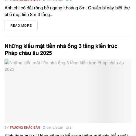
Anh chị có đất rộng bề ngang khoảng 8m. Chuẩn bị xây biệt thự
phố mặt tiền 8m 3 tầng...
READ MORE
DETAILS
Những kiểu mặt tiền nhà ống 3 tầng kiến trúc
Pháp châu âu 2025
BY
TRƯƠNG KHẮC BẢN
08/12/2025
8
Kinh thưc quý vị.! Nay công ty bổ sung thêm mới các kiểu mặt