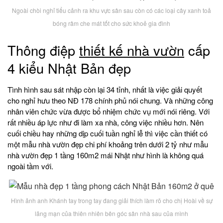
Ngoài chòi nghỉ tiểu cảnh ra khu vực sân sau còn có các loại cây xanh toả
bóng râm che mát tốt cho sức khoẻ gia đình
Thông điệp
thiết kế nhà vườn
cấp
4 kiểu Nhật Bản đẹp
Tình hình sau sát nhập còn lại 34 tỉnh, nhất là việc giải quyết
cho nghỉ hưu theo NĐ 178 chính phủ nói chung. Và những công
nhân viên chức vừa được bổ nhiệm chức vụ mới nói riêng. Với
rất nhiều áp lực như đi làm xa nhà, công việc nhiều hơn. Nên
cuối chiều hay những dịp cuối tuần nghỉ lễ thì việc cần thiết có
một mẫu nhà vườn đẹp chi phí khoảng trên dưới 2 tỷ như mẫu
nhà vườn đẹp 1 tầng 160m2 mái Nhật như hình là không quá
ngoài tầm với.
Hình ảnh anh Khánh tay trong tay đang giải thích làm rõ cho chị Hoài về sự
lãng mạn của thiên nhiên bên góc sân nhà sau của mình