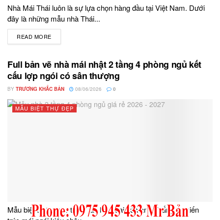
Nhà Mái Thái luôn là sự lựa chọn hàng đầu tại Việt Nam. Dưới
đây là những mẫu nhà Thái...
READ MORE
DETAILS
Full bản vẽ nhà mái nhật 2 tầng 4 phòng ngủ kết
cấu lợp ngói có sân thượng
BY
TRƯƠNG KHẮC BẢN
08/06/2026
0
MẪU BIỆT THỰ ĐẸP
Mẫu biệt thự mini 1 trệt 1 lầu hiện đại của anh Thắng có kiến