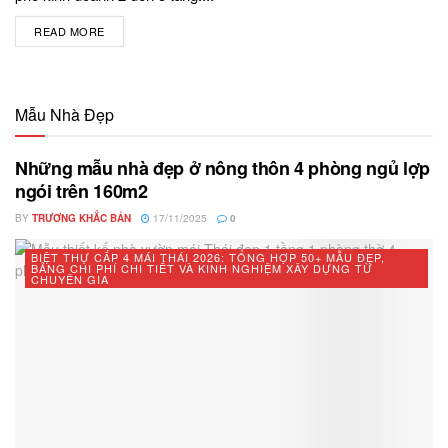
READ MORE
DETAILS
Mẫu Nhà Đẹp
Những mẫu nhà đẹp ở nông thôn 4 phòng ngủ lợp
ngói trên 160m2
BY
TRƯƠNG KHẮC BẢN
17/11/2025
0
BIỆT THỰ CẤP 4 MÁI THÁI 2026: TỔNG HỢP 50+ MẪU ĐẸP,
BẢNG CHI PHÍ CHI TIẾT VÀ KINH NGHIỆM XÂY DỰNG TỪ
CHUYÊN GIA