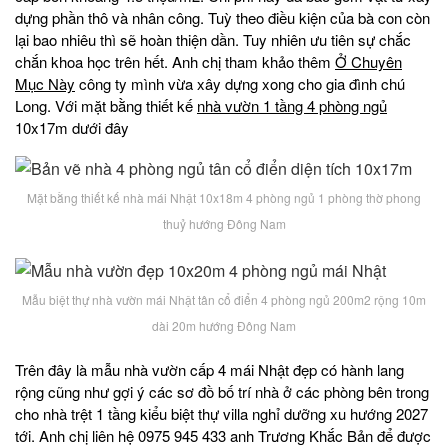
dựng phần thô và nhân công. Tuỳ theo điều kiện của bà con còn
lại bao nhiêu thì sẽ hoàn thiện dần. Tuy nhiên ưu tiên sự chắc
chắn khoa học trên hết. Anh chị tham khảo thêm
Ở Chuyên
Mục Này
công ty mình vừa xây dựng xong cho gia đình chú
Long. Với mặt bằng thiết kế
nhà vườn 1 tầng 4 phòng ngủ
10x17m dưới đây
Mặt bằng thiết kế nhà mái Nhật 10x18m 4 phòng ngủ 1 phòng thờ phong
thuỷ hướng Đông Nam
Mẫu biệt thự nhà vườn mái Nhật tân cổ điển 4 phòng ngủ 200m2 rộng 10m
dài 20m hướng Đông Nam
Trên đây là mẫu nhà vườn cấp 4 mái Nhật đẹp có hành lang
rộng cũng như gợi ý các sơ đồ bố trí nhà ở các phòng bên trong
cho nhà trệt 1 tầng kiểu biệt thự villa nghỉ dưỡng xu hướng 2027
tới. Anh chị liên hệ 0975 945 433 anh Trương Khắc Bản để được