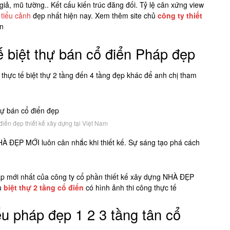
 giả, mũ tường.. Kết cấu kiến trúc đăng đối. Tỷ lệ cân xứng view
n
tiểu cảnh
đẹp nhất hiện nay. Xem thêm site chủ
công ty thiết
ôn
 biệt thự bán cổ điển Pháp đẹp
ực tế biệt thự 2 tầng đến 4 tầng đẹp khác để anh chị tham
iển đẹp thiết kế xây dựng tại Việt Nam
À ĐẸP MỚI luôn cân nhắc khi thiết kế. Sự sáng tạo phá cách
áp mới nhất của công ty cổ phần thiết kế xây dựng NHÀ ĐẸP
u
biệt thự 2 tầng cổ điển
có hình ảnh thi công thực tế
ểu pháp đẹp 1 2 3 tầng tân cổ