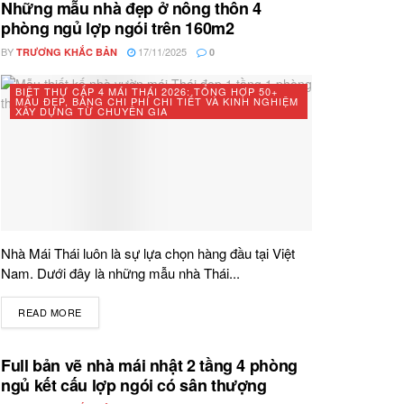
Những mẫu nhà đẹp ở nông thôn 4
phòng ngủ lợp ngói trên 160m2
BY
17/11/2025
TRƯƠNG KHẮC BẢN
0
BIỆT THỰ CẤP 4 MÁI THÁI 2026: TỔNG HỢP 50+
MẪU ĐẸP, BẢNG CHI PHÍ CHI TIẾT VÀ KINH NGHIỆM
XÂY DỰNG TỪ CHUYÊN GIA
Nhà Mái Thái luôn là sự lựa chọn hàng đầu tại Việt
Nam. Dưới đây là những mẫu nhà Thái...
READ MORE
DETAILS
Full bản vẽ nhà mái nhật 2 tầng 4 phòng
ngủ kết cấu lợp ngói có sân thượng