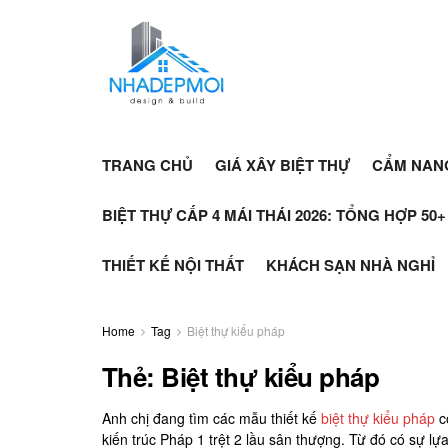
TRANG CHỦ
GIÁ XÂY BIỆT THỰ
CẨM NAN
BIỆT THỰ CẤP 4 MÁI THÁI 2026: TỔNG HỢP 50
THIẾT KẾ NỘI THẤT
KHÁCH SẠN NHÀ NGHỈ
Home
Tag
Biệt thự kiểu pháp
Thẻ:
Biệt thự kiểu pháp
Anh chị đang tìm các mẫu thiết kế
biệt thự kiểu pháp
c
kiến trúc Pháp 1 trệt 2 lầu sân thượng. Từ đó có sự l