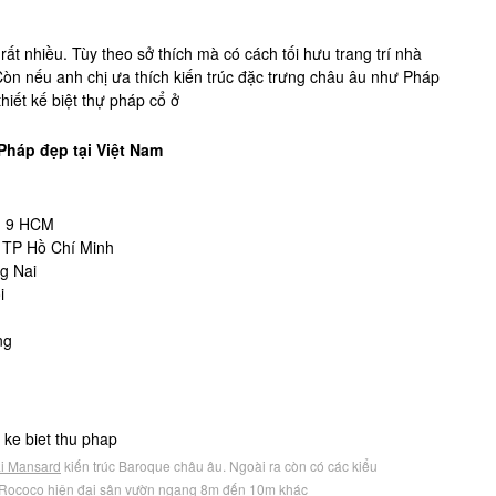
rất nhiều. Tùy theo sở thích mà có cách tối hưu trang trí nhà
Còn nếu anh chị ưa thích kiến trúc đặc trưng châu âu như Pháp
iết kế biệt thự pháp cổ ở
 Pháp đẹp tại Việt Nam
n 9 HCM
 TP Hồ Chí Minh
g Nai
i
ng
i Mansard
kiến trúc Baroque châu âu. Ngoài ra còn có các kiểu
 Rococo hiện đại sân vườn ngang 8m đến 10m khác