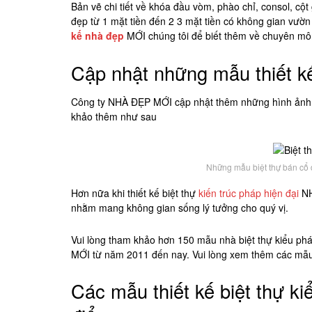
Bản vẽ chi tiết về khóa đầu vòm, phào chỉ, consol, cột
đẹp từ 1 mặt tiền đến 2 3 mặt tiền có không gian vườ
kế nhà đẹp
MỚI chúng tôi để biết thêm về chuyên m
Cập nhật những mẫu thiết kế
Công ty NHÀ ĐẸP MỚI cập nhật thêm những hình ảnh th
khảo thêm như sau
Những mẫu biệt thự bán cổ đ
Hơn nữa khi thiết kế biệt thự
kiến trúc pháp hiện đại
NH
nhằm mang không gian sống lý tưởng cho quý vị.
Vui lòng tham khảo hơn 150 mẫu nhà biệt thự kiểu ph
MỚI từ năm 2011 đến nay. Vui lòng xem thêm các mẫ
Các mẫu thiết kế biệt thự ki