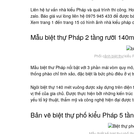
Liên hệ tư vấn nhà kiểu Pháp và quá trình thi công.
zalo. Báo giá vui lòng liên hệ 0975 945 433 để được bá
Xem trang 1 đến trang 15 có hình ảnh nhà kiểu pháp
Mẫu biệt thự Pháp 2 tầng rưỡi 140
Phối c
ảnh biệt thự
kiểu P
Mẫu biệt thư Pháp nổi bật với 3 phần mái vòm quy mô,
thống phào chỉ tinh xảo, đặc biệt là bức phù điêu ở vị t
Ngôi biệt thự 140 mét vuông được xây dựng trên diện 
vị thế của gia chủ. Được thực hiện bởi những kiến trú
yếu tố kỹ thuật, thẩm mỹ và công nghệ hiện đại được t
Bản vẽ biệt thự phố kiểu Pháp 5 tần
Mẫu thiết kế biệt thự phố t