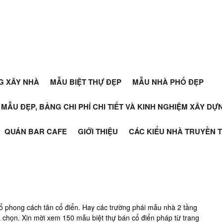
G XÂY NHÀ
MẪU BIỆT THỰ ĐẸP
MẪU NHÀ PHỐ ĐẸP
+ MẪU ĐẸP, BẢNG CHI PHÍ CHI TIẾT VÀ KINH NGHIỆM XÂY D
QUÁN BAR CAFE
GIỚI THIỆU
CÁC KIỂU NHÀ TRUYỀN 
ổ phong cách tân cổ điển. Hay các trường phái mẫu nhà 2 tầng
ựa chọn. Xin mời xem 150 mẫu biệt thự bán cổ điển pháp từ trang