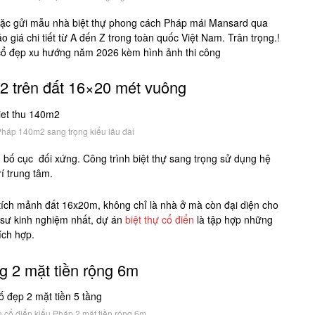
 Hoặc gửi mẫu nhà biệt thự phong cách Pháp mái Mansard qua
o giá chi tiết từ A đến Z trong toàn quốc Việt Nam. Trân trọng.!
 cổ đẹp xu hướng năm 2026 kèm hình ảnh thi công
m2 trên đất 16×20 mét vuông
háp 140m2 sang trọng kiểu lâu đài
 bố cục đối xứng. Công trình biệt thự sang trọng sử dụng hệ
rí trung tâm.
tích mảnh đất 16x20m, không chỉ là nhà ở mà còn đại diện cho
c sư kinh nghiệm nhất, dự án
biệt thự cổ điển
là tập hợp những
ích hợp.
g 2 mặt tiền rộng 6m
ân cổ điển kiểu Pháp 2 mặt tiền rộng 6m