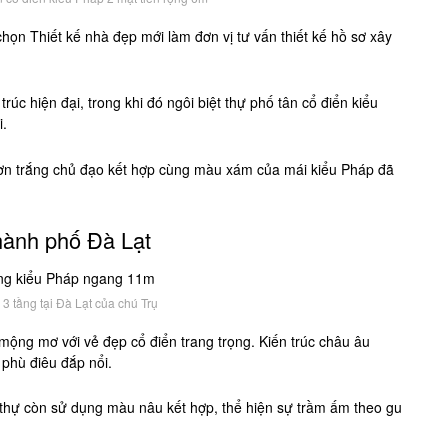
chọn Thiết kế nhà đẹp mới làm đơn vị tư vấn thiết kế hồ sơ xây
rúc hiện đại, trong khi đó ngôi biệt thự phố tân cổ điển kiểu
i.
sơn trắng chủ đạo kết hợp cùng màu xám của mái kiểu Pháp đã
Thành phố Đà Lạt
3 tầng tại Đà Lạt của chú Trụ
 mộng mơ với vẻ đẹp cổ điển trang trọng. Kiến trúc châu âu
phù điêu đắp nổi.
 thự còn sử dụng màu nâu kết hợp, thể hiện sự trầm ấm theo gu