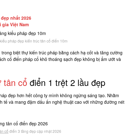
ổ đẹp nhất 2026
i gia Việt Nam
 kiểu pháp đẹp kiến trúc tân cổ điển 10m
trong biệt thự kiến trúc pháp bằng cách hạ cốt và tăng cường
 cách cổ điển pháp cổ khô thoáng sạch đẹp không bị ẩm ướt và
ự tân cổ
điển 1 trệt 2 lầu đẹp
u pháp đẹp hơn hết công ty mình không ngừng sáng tạo. Nhằm
inh tế và mang đậm dấu ấn nghệ thuật cao với những đường nét
tân cổ
điển 3 tầng đẹp cập nhật 2026