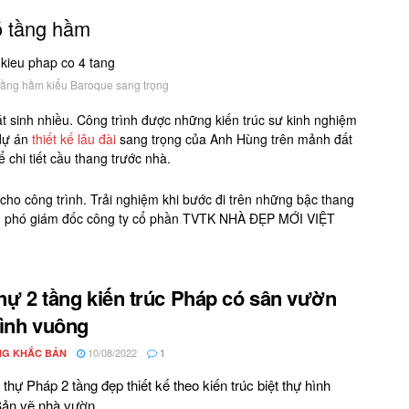
ó tầng hầm
 tầng hầm kiểu Baroque sang trọng
hát sinh nhiều. Công trình được những kiến trúc sư kinh nghiệm
 dự án
thiết kế lâu đài
sang trọng của Anh Hùng trên mảnh đất
chi tiết cầu thang trước nhà.
 cho công trình. Trải nghiệm khi bước đi trên những bậc thang
Bản phó giám đốc công ty cổ phần TVTK NHÀ ĐẸP MỚI VIỆT
thự 2 tầng kiến trúc Pháp có sân vườn
ình vuông
10/08/2022
G KHẮC BẢN
1
 thự Pháp 2 tầng đẹp thiết kế theo kiến trúc biệt thự hình
ản vẽ nhà vườn ...