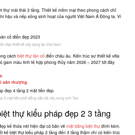
t thự mái thái 3 tầng. Thiết kế mềm mại theo phong cách chỉ
hí hậu và nếp sống sinh hoạt của người Việt Nam Á Đông ta. Ví
ển đẹp thiết kế xây dựng tại Việt Nam
hong cách
biệt thự tân cổ
điển châu âu. Kiến trúc sư thiết kế villa
 có gam màu tinh tế hợp phong thủy năm 2026 – 2027 tới đây
m
có sân thượng
đẹp 2 mặt tiền phố đẳng cấp đã xây xong anh Tạo
biệt thự kiểu pháp đẹp 2 3 tầng
đẹp kế thừa nét hiện đại có bản vẽ
mặt bằng biệt thự
đính kèm.
ết kế biệt thự kiểu pháp 2 tầng đến 3 tầng thậm chí có kiến trúc