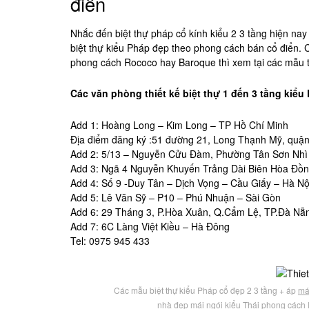
điển
Nhắc đến biệt thự pháp cổ kính kiểu 2 3 tầng hiện nay 
biệt thự kiểu Pháp đẹp theo phong cách bán cổ điển. 
phong cách Rococo hay Baroque thì xem tại các mẫu th
Các văn phòng thiết kế biệt thự 1 đến 3 tầng kiểu
Add 1: Hoàng Long – Kim Long – TP Hồ Chí Minh
Địa điểm đăng ký :51 đường 21, Long Thạnh Mỹ, quậ
Add 2: 5/13 – Nguyễn Cửu Đàm, Phường Tân Sơn Nhì
Add 3: Ngã 4 Nguyễn Khuyến Trảng Dài Biên Hòa Đồn
Add 4: Số 9 -Duy Tân – Dịch Vọng – Cầu Giấy – Hà Nộ
Add 5: Lê Văn Sỹ – P10 – Phú Nhuận – Sài Gòn
Add 6: 29 Tháng 3, P.Hòa Xuân, Q.Cẩm Lệ, TP.Đà Nẵ
Add 7: 6C Làng Việt Kiều – Hà Đông
Tel: 0975 945 433
Các mẫu biệt thự kiểu Pháp cổ đẹp 2 3 tầng + áp
má
nhà đẹp mái ngói kiểu Thái phong cách