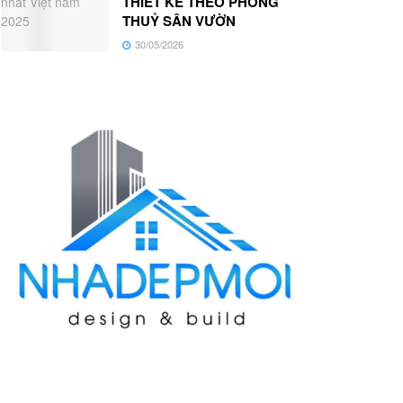
THIẾT KẾ THEO PHONG
THUỶ SÂN VƯỜN
30/05/2026