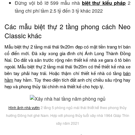
Đừng vội bỏ lỡ 599 mẫu nhà
biệt thự kiểu pháp
2
tầng chi phí tầm 2.5 tỷ đến 3 tỷ khác 2022
Các mẫu biệt thự 2 tầng phong cách Neo
Classic khác
Mẫu biệt thự 2 tầng mái thái 9x20m đẹp có mặt tiền trang trí bán
cổ điển mới. Đã xây xong gia đình chị Ánh Long Thành Đồng
Nai. Do đất và sân trước rộng nên thiết kế nhà xe gara ô tô bên
ngoài. Mẫu biệt thự 2 tầng mái thái 9x20m có thể thiết kế nhà xe
bên tay phải hay trái. Hoặc thậm chí thiết kế nhà có tầng
bán
hầm
hay hầm. Tùy theo diện tích đất anh chị chiều sâu rộng hay
hẹp và phong thủy tài chính mà thiết kế cho hợp lý.
Hình ảnh nhà vườn
2 tầng 5 phòng ngủ mái thái thiết kế theo phong thủy
hướng Đông hơi ghé Nam. Hợp với phong thủy tuổi xây nhà 1964 Giáp Thìn
xây năm 2021