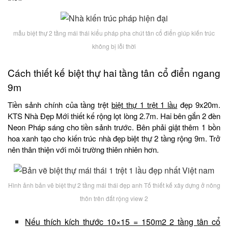
mẫu biệt thự 2 tầng mái thái kiểu pháp pha chút tân cổ điển giúp kiến trúc
không bị lỗi thời
Cách thiết kế biệt thự hai tầng tân cổ điển ngang
9m
Tiền sảnh chính của tầng trệt
biệt thự 1 trệt 1 lầu
đẹp 9x20m.
KTS Nhà Đẹp Mới thiết kế rộng lọt lòng 2.7m. Hai bên gắn 2 đèn
Neon Pháp sáng cho tiền sảnh trước. Bên phải giật thêm 1 bồn
hoa xanh tạo cho kiến trúc nhà đẹp biệt thự 2 tầng rộng 9m. Trở
nên thân thiện với môi trường thiên nhiên hơn.
Hình ảnh bản vẽ biệt thự 2 tầng mái thái đẹp anh Tố thiết kế xây dựng ở nông
thôn trên đất rộng view 2
Nếu thích kích thước 10×15 = 150m2 2 tầng tân cổ