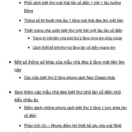
Phối cảnh biệt thự mái thái tân cổ điển 1 trệt 1 lầu hướng
Đông
Thông số kỹ thuật nhà lầu 1 tầng mái thái đẹp 9m mặt tiền
Thiết móng nhà vườn biệt thự một trệt một lầu tân cổ điển
Trang trí mặt tiền nhà biệt thự 2 tầng rộng 9m phía ngoài
Cách thiết kế biệt thự hai tầng tân cổ điển ngang 9m
Một số thông số khác của mẫu nhà đẹp 2 tầng mặt tiền 9m
này
Các mẫu biệt thự 2 tầng phong cách Neo Classic khác
Xem thêm các mẫu nhà đẹp biệt thự phố tân cổ điển phố
kiểu châu âu
Điểm danh những phong cách biệt thự 2 tầng 1 tum style tân
cổ điển
Phân tích Ưu – Nhược điểm khi thiết kế xây nhà mái Nhật