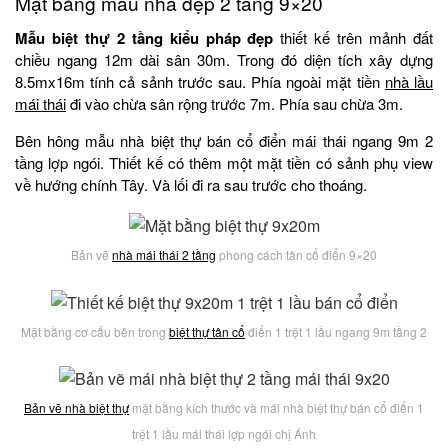
Mặt bằng mẫu nhà đẹp 2 tầng 9×20
Mẫu biệt thự 2 tầng kiểu pháp đẹp
thiết kế trên mảnh đất
chiều ngang 12m dài sân 30m. Trong đó diện tích xây dựng
8.5mx16m tính cả sảnh trước sau. Phía ngoài mặt tiền
nhà lầu
mái thái
đi vào chừa sân rộng trước 7m. Phía sau chừa 3m.
Bên hông mẫu nhà biệt thự bán cổ điển mái thái ngang 9m 2
tầng lợp ngói. Thiết kế có thêm một mặt tiền có sảnh phụ view
về hướng chính Tây. Và lối đi ra sau trước cho thoáng.
Bản vẽ
nhà mái thái 2 tầng
phong cách tân cổ điển 9×20
Mặt bằng cơ cấu bên trong
biệt thự tân cổ
điển 1 trệt 1 lầu ngang 9m tầng 2
Bản vẽ nhà biệt thự
mặt bằng kích thước và mái nhà biệt thự bán cổ điển 1
trệt 1 lầu mái thái lợp ngói chị Ánh