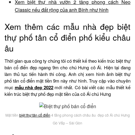
Xem biệt thự nhà vườn 2 tầng phong cách Neo
Classic nếu đất rộng của anh Bính như hình
Xem thêm các mẫu nhà đẹp biệt
thự phố tân cổ điển phố kiểu châu
âu
Thời gian qua công ty chúng tôi có thiết kế theo kiến trúc biệt thự
bán cổ điển đẹp ngang 9m cho chú Hưng cô Ái. Hiện tại đang
làm thủ tục tiến hành thi công. Anh chị xem hình ảnh biệt thự
phố tân cổ điển mặt tiền 9m này như hình. Truy cập vào chuyên
mục
mẫu nhà đẹp 2022
mới nhất. Có bài viết các mẫu thiết kế
kiến trúc biệt thự phố đẹp mặt tiền của cô Ái chú Hưng
Mặt tiền
biệt thự tân cổ điển
4 tầng phong cách châu âu đẹp cô Ái chú Hưng
Gò Vấp – Sài Gòn