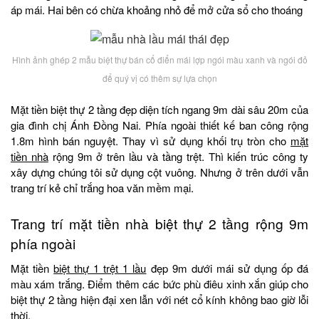
áp mái. Hai bên có chừa khoảng nhỏ để mở cửa sổ cho thoáng
Hình ảnh ghép 2 mẫu biệt thự bán cổ điển mái lợp ngói màu xanh và ngói đỏ
để quý vị có thêm sự lựa chọn
Mặt tiền biệt thự 2 tầng đẹp diện tích ngang 9m dài sâu 20m của
gia đình chị Ánh Đồng Nai. Phía ngoài thiết kế ban công rộng
1.8m hình bán nguyệt. Thay vì sử dụng khối trụ tròn cho
mặt
tiền nhà
rộng 9m ở trên lầu và tầng trệt. Thì kiến trúc công ty
xây dựng chúng tôi sử dụng cột vuông. Nhưng ở trên dưới vẫn
trang trí kẻ chỉ trắng hoa văn mềm mại.
Trang trí mặt tiền nhà biệt thự 2 tầng rộng 9m
phía ngoài
Mặt tiền
biệt thự 1 trệt 1 lầu
đẹp 9m dưới mái sử dụng ốp đá
màu xám trắng. Điểm thêm các bức phù điêu xinh xắn giúp cho
biệt thự 2 tầng hiện đại xen lẫn với nét cổ kính không bao giờ lỗi
thời.