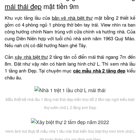
mái thái đẹp
mặt tiền 9m
Khu vực tầng lầu của
bản vẽ nhà biệt thự
mặt bằng 2 thiết kế
gồm có 4 phòng ngủ 1 phòng thờ bên tay trái. View nhìn ra ban
công hướng chính Nam trùng với cửa chính và hướng nhà. Của
cung Diên Niên hợp với tuổi chủ nhà sinh năm 1963 Quý Mão.
Nếu nah chị có đất hướng Nam ghé Tây.
Cần
xây nhà biệt thự
2 tầng tân cổ điển mái thái ngang 7m đến
8m. Đât như vậy nên có hành lang hình chữ L. Thì xem nhà lầu
1 tầng anh Đẹp. Tại chuyên mục
các mẫu nhà 2 tầng đẹp
kiểu
châu âu.
Mẫu thiết kế nhà lầu 1 tầng mái thái đẹp kiến trúc đổ 2 tấm lợp ngói kiểu biệt
thự vườn chữ L 2 tầng anh Đẹp
Hình ảnh full thực tế mẫu nhà 1 lầu mái thái kiến trúc biệt thự mini hình chữ L
đã hoàn thiện của gia đình anh Đẹp