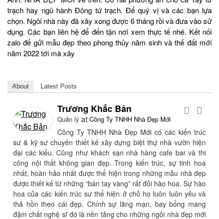
trạch hay ngũ hành Đông tứ trạch. Để quý vị và các bạn lựa
chọn. Ngôi nhà này đã xây xong được 6 tháng rồi và đưa vào sử
dụng. Các bạn liên hệ để đến tận nơi xem thực tế nhé. Kết nối
zalo để gửi mẫu đẹp theo phong thủy năm sinh và thế đất mới
năm 2022 tới mà xây
About
Latest Posts
Trương Khắc Bản
at
Quản lý
Công Ty TNHH Nhà Đẹp Mới
Công Ty TNHH Nhà Đẹp Mới có các kiến trúc
sư & kỹ sư chuyên thiết kế xây dựng biệt thự nhà vườn hiện
đại các kiểu. Cũng như khách sạn nhà hàng cafe bar và thi
công nội thất không gian đẹp. Trong kiến trúc, sự tinh hoa
nhất, hoàn hảo nhất được thể hiện trong những mẫu nhà đẹp
được thiết kế từ những “bàn tay vàng” rất đỗi hào hoa. Sự hào
hoa của các kiến trúc sư thể hiện ở chỗ họ luôn luôn yêu và
thả hồn theo cái đẹp. Chính sự lãng mạn, bay bổng mang
đậm chất nghệ sĩ đó là nền tảng cho những ngôi nhà đẹp mới