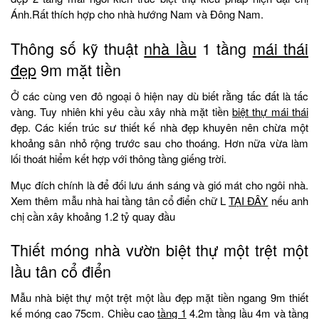
Ánh.Rất thích hợp cho nhà hướng Nam và Đông Nam.
Thông số kỹ thuật
nhà lầu
1 tầng
mái thái
đẹp
9m mặt tiền
Ở các cùng ven đô ngoại ô hiện nay dù biết rằng tấc đất là tấc
vàng. Tuy nhiên khi yêu cầu xây nhà mặt tiền
biệt thự mái thái
đẹp. Các kiến trúc sư thiết kế nhà đẹp khuyên nên chừa một
khoảng sân nhỏ rộng trước sau cho thoáng. Hơn nữa vừa làm
lối thoát hiểm kết hợp với thông tầng giếng trời.
Mục đích chính là để đối lưu ánh sáng và gió mát cho ngôi nhà.
Xem thêm mẫu nhà hai tầng tân cổ điển chữ L
TẠI ĐÂY
nếu anh
chị cần xây khoảng 1.2 tỷ quay đầu
Thiết móng nhà vườn biệt thự một trệt một
lầu tân cổ điển
Mẫu nhà biệt thự một trệt một lầu đẹp mặt tiền ngang 9m thiết
kế móng cao 75cm. Chiều cao
tầng 1
4.2m tầng lầu 4m và tầng