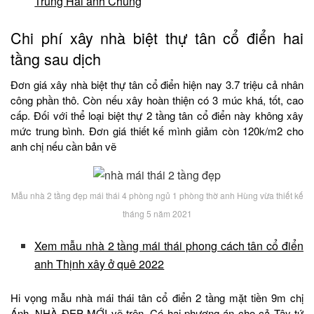
Trung Hải anh Chung
Chi phí xây nhà biệt thự tân cổ điển hai
tầng sau dịch
Đơn giá xây nhà biệt thự tân cổ điển hiện nay 3.7 triệu cả nhân
công phần thô. Còn nếu xây hoàn thiện có 3 múc khá, tốt, cao
cấp. Đối với thể loại biệt thự 2 tầng tân cổ điển này không xây
mức trung bình. Đơn giá thiết kế mình giảm còn 120k/m2 cho
anh chị nếu cần bản vẽ
Mẫu nhà 2 tầng đẹp mái thái 4 phòng ngủ 1 phòng thờ anh Hùng vừa thiết kế
tháng 5 năm 2021
Xem mẫu nhà 2 tầng mái thái phong cách tân cổ điển
anh Thịnh xây ở quê 2022
Hi vọng mẫu nhà mái thái tân cổ điển 2 tầng mặt tiền 9m chị
Ánh. NHÀ ĐẸP MỚI vẽ trên. Có hai phương án cho cả Tây tứ