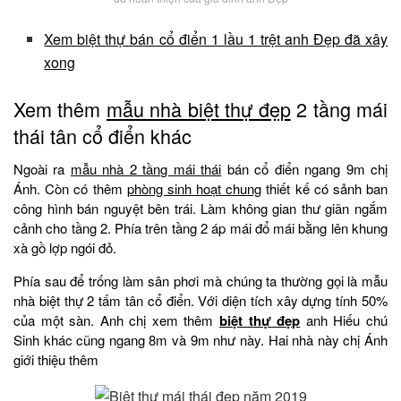
Xem biệt thự bán cổ điển 1 lầu 1 trệt anh Đẹp đã xây
xong
Xem thêm
mẫu nhà biệt thự đẹp
2 tầng mái
thái tân cổ điển khác
Ngoài ra
mẫu nhà 2 tầng mái thái
bán cổ điển ngang 9m chị
Ánh. Còn có thêm
phòng sinh hoạt chung
thiết kế có sảnh ban
công hình bán nguyệt bên trái. Làm không gian thư giãn ngắm
cảnh cho tầng 2. Phía trên tầng 2 áp mái đổ mái bằng lên khung
xà gồ lợp ngói đỏ.
Phía sau để trống làm sân phơi mà chúng ta thường gọi là mẫu
nhà biệt thự 2 tấm tân cổ điển. Với diện tích xây dựng tính 50%
của một sàn. Anh chị xem thêm
biệt thự đẹp
anh Hiếu chú
Sinh khác cũng ngang 8m và 9m như này. Hai nhà này chị Ánh
giới thiệu thêm