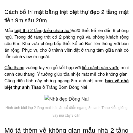
Cách bố trí mặt bằng trệt biệt thự đẹp 2 tầng mặt
tiền 9m sâu 20m
Mẫu
biệt thự 2 tầng kiểu châu âu
9×20 thiết kế lên đến 6 phòng
ngủ. Trong đó tầng trệt có 2 phòng ngủ và phòng khách rộng
sâu 6m. Khu vực phòng bếp thiết kế có Bar liên thông với bàn
ăn rộng. Phục vụ cho 8 thành viên đặt ở trung tâm giữa nhà có
tiền sảnh view ra ngoài.
Cầu thang
vuông tay vịn gỗ kết hợp với
tiểu cảnh sân vườn
mini
cạnh cầu thang. Ý tưởng giúp tỏa nhiệt mát mẻ cho không gian.
Cũng diện tích này nhưng ngang 8m anh chị xem
bản vẽ nhà
biệt thự anh Thao
ở Trảng Bom Đồng Nai
Hình ảnh biệt thự 2 tầng mái thái tân cổ điển ngang 8m anh Thao kiểu giống
vậy mà xây 3 căn
Mô tả thêm về không gian mẫu nhà 2 tầng