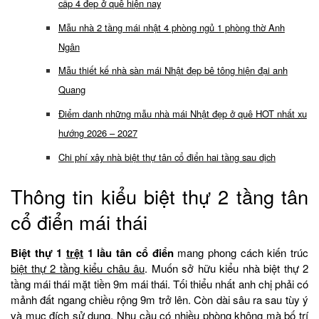
cấp 4 đẹp ở quê hiện nay
Mẫu nhà 2 tầng mái nhật 4 phòng ngủ 1 phòng thờ Anh
Ngân
Mẫu thiết kế nhà sàn mái Nhật đẹp bê tông hiện đại anh
Quang
Điểm danh những mẫu nhà mái Nhật đẹp ở quê HOT nhất xu
hướng 2026 – 2027
Chi phí xây nhà biệt thự tân cổ điển hai tầng sau dịch
Thông tin kiểu biệt thự 2 tầng tân
cổ điển mái thái
Biệt thự 1
trệt
1 lầu tân cổ điển
mang phong cách kiến trúc
biệt thự 2 tầng kiểu châu âu
. Muốn sở hữu kiểu nhà biệt thự 2
tầng mái thái mặt tiền 9m mái thái. Tối thiểu nhất anh chị phải có
mảnh đất ngang chiều rộng 9m trở lên. Còn dài sâu ra sau tùy ý
và mục đích sử dụng. Nhu cầu có nhiều phòng không mà bố trí