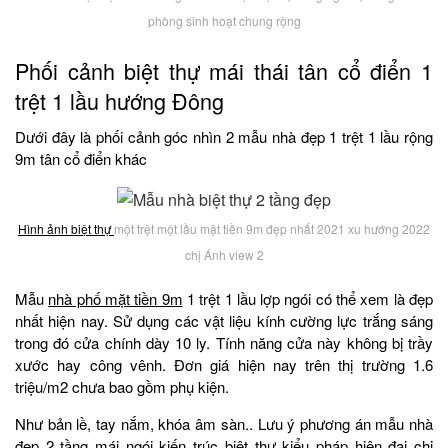
phòng sinh hoạt chung rộng
Phối cảnh biệt thự mái thái tân cổ điển 1
trệt 1 lầu hướng Đông
Dưới đây là phối cảnh góc nhìn 2 mẫu nhà đẹp 1 trệt 1 lầu rộng
9m tân cổ điển khác
Hình ảnh biệt thự
một trệt một lầu mặt tiền 9m đẹp nhất 2021 xu hướng 2022
chị Ánh view 2
Mẫu
nhà phố mặt tiền 9m
1 trệt 1 lầu lợp ngói có thể xem là đẹp
nhất hiện nay. Sử dụng các vật liệu kính cường lực trắng sáng
trong đó cửa chính dày 10 ly. Tính năng cửa này không bị trầy
xước hay công vênh. Đơn giá hiện nay trên thị trường 1.6
triệu/m2 chưa bao gồm phụ kiện.
Như bản lề, tay nắm, khóa âm sàn.. Lưu ý phương án mẫu nhà
đẹp 2 tầng mái ngói kiến trúc biệt thự kiểu pháp hiện đại chị