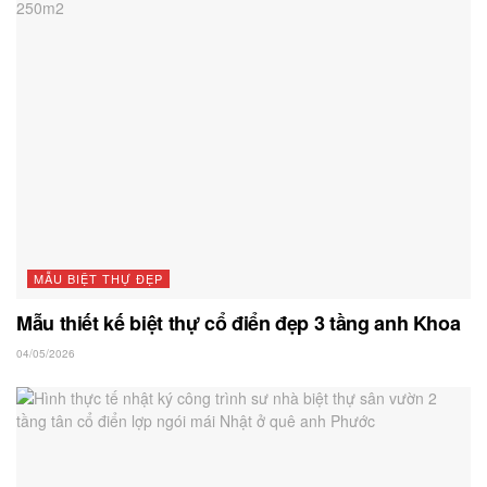
MẪU BIỆT THỰ ĐẸP
Mẫu thiết kế biệt thự cổ điển đẹp 3 tầng anh Khoa
04/05/2026