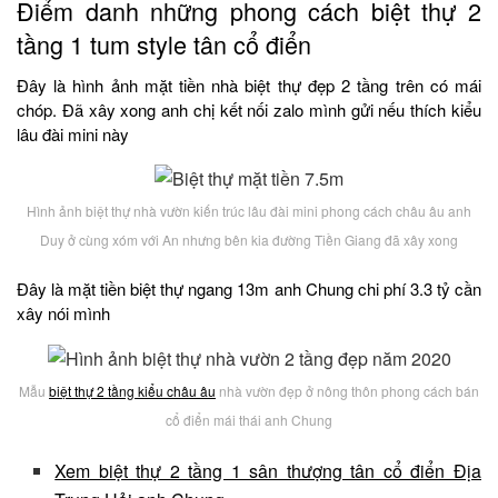
Điểm danh những phong cách biệt thự 2
tầng 1 tum style tân cổ điển
Đây là hình ảnh mặt tiền nhà biệt thự đẹp 2 tầng trên có mái
chóp. Đã xây xong anh chị kết nối zalo mình gửi nếu thích kiểu
lâu đài mini này
Hình ảnh biệt thự nhà vườn kiến trúc lâu đài mini phong cách châu âu anh
Duy ở cùng xóm với An nhưng bên kia đường Tiền Giang đã xây xong
Đây là mặt tiền biệt thự ngang 13m anh Chung chi phí 3.3 tỷ cần
xây nói mình
Mẫu
biệt thự 2 tầng kiểu châu âu
nhà vườn đẹp ở nông thôn phong cách bán
cổ điển mái thái anh Chung
Xem biệt thự 2 tầng 1 sân thượng tân cổ điển Địa