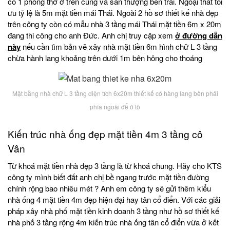
có 1 phòng thờ ở trên cùng và sân thượng bên trái. Ngoại thất tối
ưu tỷ lệ là 5m mặt tiền mái Thái. Ngoài 2 hồ sơ thiết kế nhà đẹp
trên công ty còn có mẫu nhà 3 tầng mái Thái mặt tiền 6m x 20m
đang thi công cho anh Đức. Anh chị truy cập xem
ở đường dẫn
này
nếu cần tìm bản vẽ xây nhà mặt tiền 6m hình chữ L 3 tầng
chừa hành lang khoảng trên dưới 1m bên hông cho thoáng
Mặt bằng nhà chữ L 3 tầng diện tích 6x20m thiết kế có hàng lang bên phải
phía ngoài để ô tô
Kiến trúc nhà ống đẹp mặt tiền 4m 3 tầng cô
Vân
Từ khoá mặt tiền nhà đẹp 3 tầng là từ khoá chung. Hãy cho KTS
công ty mình biết đất anh chị bề ngang trước mặt tiền đường
chính rộng bao nhiêu mét ? Anh em công ty sẽ gửi thêm kiểu
nhà ống 4 mặt tiền 4m đẹp hiện đại hay tân cổ điển. Với các giải
pháp xây nhà phố mặt tiền kinh doanh 3 tầng như hồ sơ thiết kế
nhà phố 3 tầng rộng 4m kiến trúc nhà ống tân cổ điển vừa ở kết