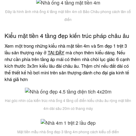
Đây là hình ảnh nhà ống 4 tầng mặt tiền 4m cô Bảo Châu phong cách tân cổ
điển
Kiểu mặt tiền 4 tầng đẹp kiến trúc pháp châu âu
Xem một trong những kiểu nhà mặt tiền 4m và 5m đẹp 1 trệt 3
lầu sân thượng này ở
TẠI ĐÂY
mà chọn thêm kiểu dáng. Nếu
như cần phía trên tầng áp mái có thêm nhà chòi lục giác 6 cạnh
kích thước 3x3m kiểu lâu đài châu âu. Thậm chí nếu đất dài có
thể thiết kế hồ bơi mini trên sân thượng dành cho đại gia kinh tế
khá giả hơn
Hai góc nhìn của kiến trúc nhà ống 4 tầng cổ điển kiểu châu âu rộng mặt tiền
4m dài sâu 20m có thang máy
Mặt tiền mẫu nhà ống đẹp 3 tầng 4m phong cách kiểu cổ điển