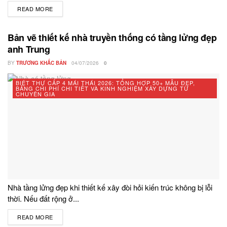
READ MORE
DETAILS
Bản vẽ thiết kế nhà truyền thống có tầng lửng đẹp
anh Trung
BY
TRƯƠNG KHẮC BẢN
04/07/2026
0
BIỆT THỰ CẤP 4 MÁI THÁI 2026: TỔNG HỢP 50+ MẪU ĐẸP,
BẢNG CHI PHÍ CHI TIẾT VÀ KINH NGHIỆM XÂY DỰNG TỪ
CHUYÊN GIA
Nhà tầng lửng đẹp khi thiết kế xây đòi hỏi kiến trúc không bị lỗi
thời. Nếu đất rộng ở...
READ MORE
DETAILS