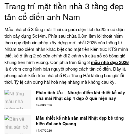
Trang trí mặt tiền nhà 3 tầng đẹp
tân cổ điển anh Nam
Mẫu nhà phố 3 tầng mái Thái có gara diện tích 5x20m có diện
tích xây dựng 5x14m. Phía sau chừa 0.8m làm lối thoát hiểm
theo quy định xin phép xây dựng mới nhất 2025 của thông tư.
Nhằm tạo điểm nhấn khác biệt cho mặt tiền kiến trúc KTS mình
thiết kế ở tầng 2 có cửa chính đi 2 cánh và cửa sổ có bông gió
khung trên hình vuông. Còn phía trên tầng 3
mẫu nhà đẹp 2026
là ô vòm cong hình bán nguyệt phong cách tân cổ điển. Đây là
phong cách kiến trúc nhà phố Địa Trung Hải không bao giờ lỗi
thời. Tỷ lệ cân xứng hài hoà nhẹ nhàng mà không cầu kỳ.
Phân tích Ưu – Nhược điểm khi thiết kế xây
nhà mái Nhật cấp 4 đẹp ở quê hiện nay
02/08/2026
Mẫu thiết kế nhà sàn mái Nhật đẹp bê tông
hiện đại anh Quang
17/07/2026