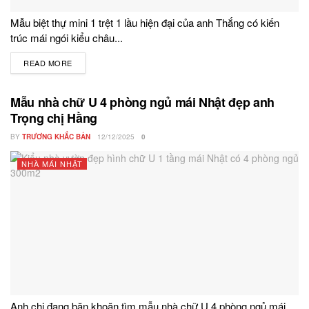
Mẫu biệt thự mini 1 trệt 1 lầu hiện đại của anh Thắng có kiến
trúc mái ngói kiểu châu...
READ MORE
DETAILS
Mẫu nhà chữ U 4 phòng ngủ mái Nhật đẹp anh
Trọng chị Hằng
BY
TRƯƠNG KHẮC BẢN
12/12/2025
0
NHÀ MÁI NHẬT
Anh chị đang băn khoăn tìm mẫu nhà chữ U 4 phòng ngủ mái