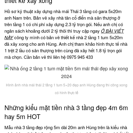
thiết kế xây xong
Hồ sơ kỹ thuật xây dựng nhà mái Thái 3 tầng có gara 5x20m
anh Nam trên. Bản vẽ xây nhà tân cổ điển mà sân thượng ở
trên tầng 1 có chi phí xây dựng 2.3 tỷ trọn gói. Nếu anh chị có
ngân sách khoảng dưới 2 tỷ thôi thì truy cập ngay
Ở BÀI VIẾT
NÀY
công ty mình có bản vẽ thiết kế nhà 2 tầng 1 tum 5x20m
đã xây xong cho anh Hùng. Anh chị tham khảo hình thực tế nhà
1 trệt 2 lầu có sân thượng trên cùng đã xây hết 1.8 tỷ trọn gói
mà chọn. Cần bản vẽ thì liên hệ 0975 945 433
Hình ảnh nhà mái thái 2 tầng 1 tum 5×20 đẹp anh Hùng đang thi công xong
có hình thực tế
Những kiểu mặt tiền nhà 3 tầng đẹp 4m 6m
hay 5m HOT
Mẫu nhà 3 tầng đẹp rộng 5m dài 20m anh Hùng trên là kiểu nhà