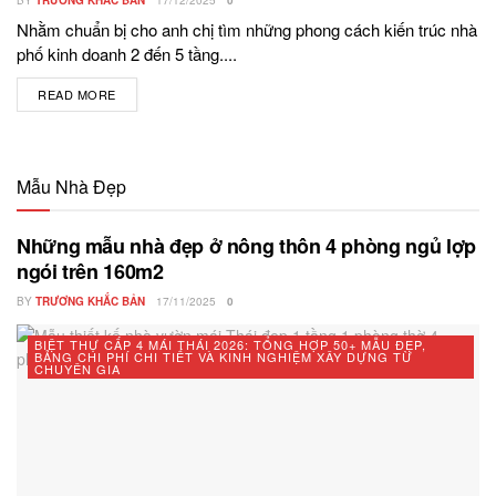
BY
TRƯƠNG KHẮC BẢN
17/12/2025
0
Nhằm chuẩn bị cho anh chị tìm những phong cách kiến trúc nhà
phố kinh doanh 2 đến 5 tầng....
READ MORE
DETAILS
Mẫu Nhà Đẹp
Những mẫu nhà đẹp ở nông thôn 4 phòng ngủ lợp
ngói trên 160m2
BY
TRƯƠNG KHẮC BẢN
17/11/2025
0
BIỆT THỰ CẤP 4 MÁI THÁI 2026: TỔNG HỢP 50+ MẪU ĐẸP,
BẢNG CHI PHÍ CHI TIẾT VÀ KINH NGHIỆM XÂY DỰNG TỪ
CHUYÊN GIA