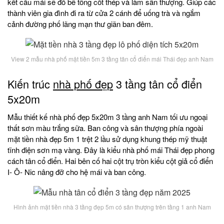
kết cấu mái sẽ đổ bê tông cốt thép và làm sân thượng. Giúp các
thành viên gia đình đi ra từ cửa 2 cánh để uống trà và ngắm
cảnh đường phố lãng mạn thư giãn ban đêm.
View 2 mẫu nhà phố mặt tiền 5m 3 tầng tân cổ điển mái Thái đẹp anh Nam
Kiến trúc
nhà phố đẹp
3 tầng tân cổ điển
5x20m
Mẫu thiết kế nhà phố đẹp 5x20m 3 tầng anh Nam tối ưu ngoại
thất sơn màu trắng sữa. Ban công và sân thượng phía ngoài
mặt tiền nhà đẹp 5m 1 trệt 2 lầu sử dụng khung thép mỹ thuật
tĩnh điện sơn mạ vàng. Đây là kiểu nhà phố mái Thái đẹp phong
cách tân cổ điển. Hai bên cố hai cột trụ tròn kiểu cột giả cổ điển
I- Ô- Nic nâng đỡ cho hệ mái và ban công.
Hình ảnh mặt tiền nhà 3 tầng đẹp 5m có sân thượng trên tầng 1 anh Nam