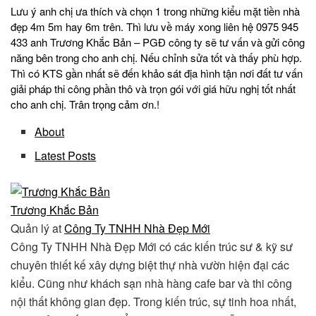
Lưu ý anh chị ưa thích và chọn 1 trong những kiểu mặt tiền nhà
đẹp 4m 5m hay 6m trên. Thì lưu về máy xong liên hệ 0975 945
433 anh Trương Khắc Bản – PGĐ công ty sẽ tư vấn và gửi công
năng bên trong cho anh chị. Nếu chỉnh sửa tốt và thấy phù hợp.
Thì có KTS gần nhất sẽ đến khảo sát địa hình tận nơi đất tư vấn
giải pháp thi công phần thô và trọn gói với giá hữu nghị tốt nhất
cho anh chị. Trân trọng cảm ơn.!
About
Latest Posts
Trương Khắc Bản
Quản lý
at
Công Ty TNHH Nhà Đẹp Mới
Công Ty TNHH Nhà Đẹp Mới có các kiến trúc sư & kỹ sư
chuyên thiết kế xây dựng biệt thự nhà vườn hiện đại các
kiểu. Cũng như khách sạn nhà hàng cafe bar và thi công
nội thất không gian đẹp. Trong kiến trúc, sự tinh hoa nhất,