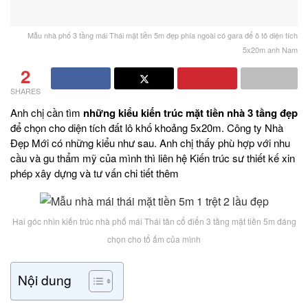
Mẫu nhà phố 3 tầng mái Thái mặt tiền 5m đẹp phía ngoài có gara để ô tô diện tích
5x20m anh Nam
2
SHARES
Anh chị cần tìm
những kiểu kiến trúc
mặt tiền nhà 3 tầng đẹp
để chọn cho diện tích đất lô khố khoảng 5x20m. Công ty Nhà
Đẹp Mới có những kiểu như sau. Anh chị thấy phù hợp với nhu
cầu và gu thẩm mỹ của mình thì liên hệ Kiến trúc sư thiết kế xin
phép xây dựng và tư vấn chi tiết thêm
Hai góc nhìn kiến trúc nhà phố mái Thái tân cổ điển 3 tầng mặt tiền 5m đáng
chọn cho tổ ấm của mình
Nội dung