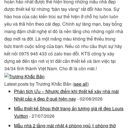
hoàn hảo nhất được thể hiện trong những mẫu nhà đẹp
được thiết kế từ những “bàn tay vàng” rất đỗi hào hoa. Sự
hào hoa của các kiến trúc sư thể hiện ở chỗ họ luôn luôn
yêu và thả hồn theo cái đẹp. Chính sự lãng mạn, bay bổng
mang đậm chất nghệ sĩ đó là nền tảng cho những ngôi nhà
đẹp mới ra đời. Là một mảng màu không thể thiếu trong
bức tranh cuộc sống của bạn. Nếu có nhu cầu thực sự hãy
kết nối 0975 945 433 có zalo trao đỗi. KTS công ty xây
dựng sẽ đến tận nơi vị trí đất cần thiết kế và làm việc tại
34/34 tỉnh thành Việt Nam. Cho đi là còn mãi.!
Latest posts by Trương Khắc Bản
(
see all
)
Phân tích Ưu – Nhược điểm khi thiết kế xây nhà mái
Nhật cấp 4 đẹp ở quê hiện nay
- 02/08/2026
Mẫu thiết kế Shop thời trang ấn tượng giá rẻ đẹp Louis
Vuitton
- 27/07/2026
Mẫu nhà 2 tầng mái nhật 4 phòng ngủ 1 phòng thờ