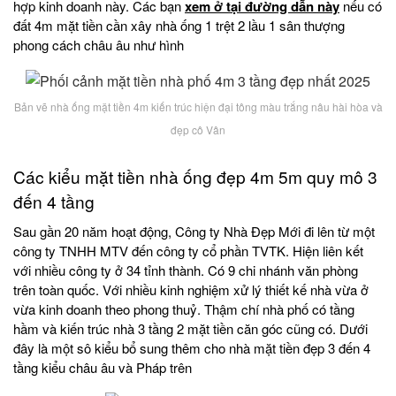
hợp kinh doanh này. Các bạn
xem ở tại đường dẫn này
nếu có
đất 4m mặt tiền cần xây nhà ống 1 trệt 2 lầu 1 sân thượng
phong cách châu âu như hình
Bản vẽ nhà ống mặt tiền 4m kiến trúc hiện đại tông màu trắng nâu hài hòa và
đẹp cô Vân
Các kiểu mặt tiền nhà ống đẹp 4m 5m quy mô 3
đến 4 tầng
Sau gần 20 năm hoạt động, Công ty Nhà Đẹp Mới đi lên từ một
công ty TNHH MTV đến công ty cổ phần TVTK. Hiện liên kết
với nhiều công ty ở 34 tỉnh thành. Có 9 chi nhánh văn phòng
trên toàn quốc. Với nhiều kinh nghiệm xử lý thiết kế nhà vừa ở
vừa kinh doanh theo phong thuỷ. Thậm chí nhà phố có tầng
hầm và kiến trúc nhà 3 tầng 2 mặt tiền căn góc cũng có. Dưới
đây là một sô kiểu bổ sung thêm cho nhà mặt tiền đẹp 3 đến 4
tầng kiểu châu âu và Pháp trên