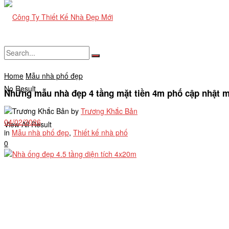
Home
Mẫu nhà phố đẹp
No Result
Những mẫu nhà đẹp 4 tầng mặt tiền 4m phố cập nhật m
by
Trương Khắc Bản
04/02/2026
View All Result
in
Mẫu nhà phố đẹp
,
Thiết kế nhà phố
0