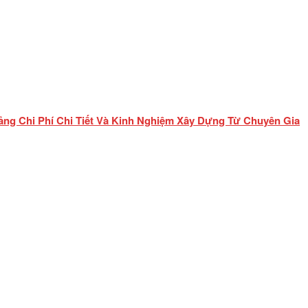
ảng Chi Phí Chi Tiết Và Kinh Nghiệm Xây Dựng Từ Chuyên Gia