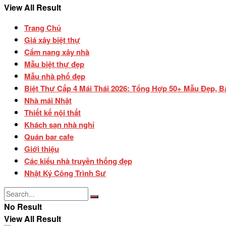
View All Result
Trang Chủ
Giá xây biệt thự
Cẩm nang xây nhà
Mẫu biệt thự đẹp
Mẫu nhà phố đẹp
Biệt Thự Cấp 4 Mái Thái 2026: Tổng Hợp 50+ Mẫu Đẹp, B
Nhà mái Nhật
Thiết kế nội thất
Khách sạn nhà nghỉ
Quán bar cafe
Giới thiệu
Các kiểu nhà truyền thống đẹp
Nhật Ký Công Trình Sư
No Result
View All Result