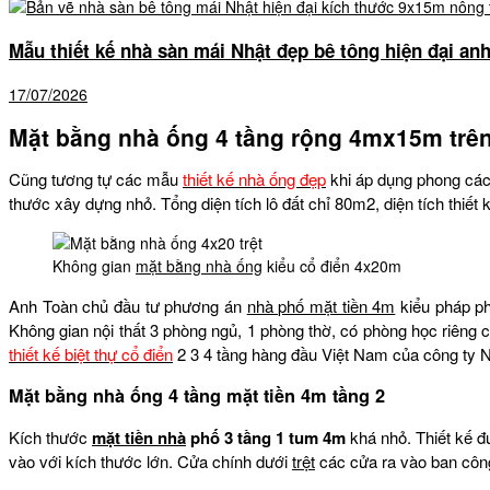
Mẫu thiết kế nhà sàn mái Nhật đẹp bê tông hiện đại an
17/07/2026
Mặt bằng nhà ống 4 tầng rộng 4mx15m trê
Cũng tương tự các mẫu
thiết kế nhà ống đẹp
khi áp dụng phong cách
thước xây dựng nhỏ. Tổng diện tích lô đất chỉ 80m2, diện tích thiế
Không gian
mặt bằng nhà ống
kiểu cổ điển 4x20m
Anh Toàn chủ đầu tư phương án
nhà phố mặt tiền 4m
kiểu pháp ph
Không gian nội thất 3 phòng ngủ, 1 phòng thờ, có phòng học riêng 
thiết kế biệt thự cổ điển
2 3 4 tầng hàng đầu Việt Nam của công ty
Mặt bằng nhà ống 4 tầng mặt tiền 4m tầng 2
Kích thước
mặt tiền nhà
phố 3 tầng 1 tum 4m
khá nhỏ. Thiết kế đư
vào với kích thước lớn. Cửa chính dưới
trệt
các cửa ra vào ban công 