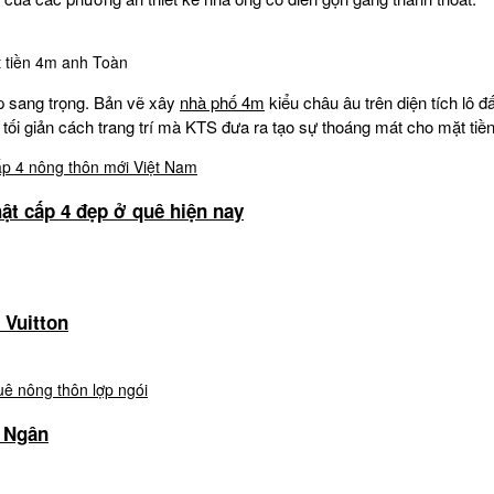
 tiền 4m anh Toàn
p sang trọng. Bản vẽ xây
nhà phố 4m
kiểu châu âu trên diện tích lô 
tối giản cách trang trí mà KTS đưa ra tạo sự thoáng mát cho mặt tiề
ật cấp 4 đẹp ở quê hiện nay
 Vuitton
h Ngân