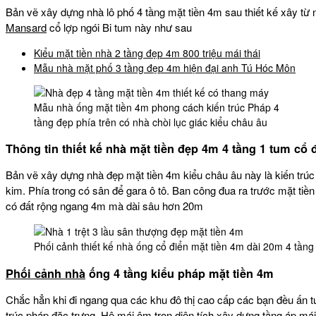
Bản vẽ xây dựng nhà lô phố 4 tầng mặt tiền 4m sau thiết kế xây từ n
Mansard
cổ lợp ngói Bi tum này như sau
Kiểu mặt tiền nhà 2 tầng đẹp 4m 800 triệu mái thái
Mẫu nhà mặt phố 3 tầng đẹp 4m hiện đại anh Tú Hóc Môn
Mẫu nhà ống mặt tiền 4m phong cách kiến trúc Pháp 4
tầng đẹp phía trên có nhà chòi lục giác kiểu châu âu
Thông tin thiết kế nhà mặt tiền đẹp 4m 4 tầng 1 tum cổ 
Bản vẽ xây dựng nhà đẹp mặt tiền 4m kiểu châu âu này là kiến trú
kim. Phía trong có sân để gara ô tô. Ban công đua ra trước mặt tiề
có đất rộng ngang 4m mà dài sâu hơn 20m
Phối cảnh thiết kế nhà ống cổ điển mặt tiền 4m dài 20m 4 tầng
Phối cảnh nhà
ống 4 tầng kiểu pháp mặt tiền 4m
Chắc hẳn khi đi ngang qua các khu đô thị cao cấp các bạn đều ấn 
trúc pháp đặc trưng. Hệ mái ôm trọn diện tích xây dựng
tầng áp mái