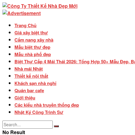
Trang Chủ
Giá xây biệt thự
Cẩm nang xây nhà
Mẫu biệt thự đẹp
Mẫu nhà phố đẹp
Biệt Thự Cấp 4 Mái Thái 2026: Tổng Hợp 50+ Mẫu Đẹp, B
Nhà mái Nhật
Thiết kế nội thất
Khách sạn nhà nghỉ
Quán bar cafe
Giới thiệu
Các kiểu nhà truyền thống đẹp
Nhật Ký Công Trình Sư
No Result