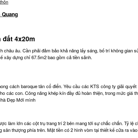
h Quang
n đất 4x20m
 châu âu. Cần phải đảm bảo khả năng lấy sáng, bố trí không gian sử 
t kế xây dựng chỉ 67.5m2 bao gồm cả tiền sảnh.
ong cách baroque tân cổ điển. Yêu cầu các KTS công ty giải quyết bà
cho các con. Công năng khép kín đầy đủ hoàn thiện, trong mức giá th
 Nhà Đẹp Mới mình
ợc làm lớn các cột trụ trang trí 2 bên mang tới sự chắc chắn. Tỷ lệ ch
sân thượng phía trên. Mặt tiền có 2 hình vòm tại thiết kế cửa ra vào