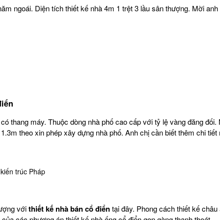
ăm ngoái. Diện tích thiết kế nhà 4m 1 trệt 3 lầu sân thượng. Mời anh
điển
c có thang máy. Thuộc dòng nhà phố cao cấp với tỷ lệ vàng đăng đối.
n 1.3m theo xin phép xây dựng nhà phố. Anh chị cần biết thêm chi tiết
 kiến trúc Pháp
tượng với
thiết kế nhà bán cổ điển
tại đây. Phong cách thiết kế châu
của các phương án thiết kế nhà ống cổ điển gọn gàng thanh thoát.