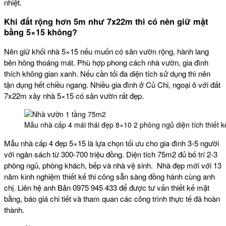
nhiệt.
Khi đất rộng hơn 5m như 7x22m thì có nên giữ mặt
bằng 5×15 không?
Nên giữ khối nhà 5×15 nếu muốn có sân vườn rộng, hành lang
bên hông thoáng mát. Phù hợp phong cách nhà vườn, gia đình
thích không gian xanh. Nếu cần tối đa diện tích sử dụng thì nên
tận dụng hết chiều ngang. Nhiều gia đình ở Củ Chi, ngoại ô với đất
7x22m xây nhà 5×15 có sân vườn rất đẹp.
Mẫu nhà cấp 4 mái thái đẹp 8×10 2 phòng ngủ diện tích thiết
Mẫu nhà cấp 4 đẹp 5×15 là lựa chọn tối ưu cho gia đình 3-5 người
với ngân sách từ 300-700 triệu đồng. Diện tích 75m2 đủ bố trí 2-3
phòng ngủ, phòng khách, bếp và nhà vệ sinh. Nhà đẹp mới với 13
năm kinh nghiệm thiết kế thi công sẵn sàng đồng hành cùng anh
chị. Liên hệ anh Bản 0975 945 433 để được tư vấn thiết kế mặt
bằng, báo giá chi tiết và tham quan các công trình thực tế đã hoàn
thành.