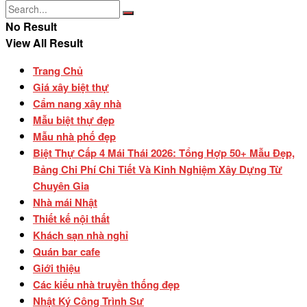
No Result
View All Result
Trang Chủ
Giá xây biệt thự
Cẩm nang xây nhà
Mẫu biệt thự đẹp
Mẫu nhà phố đẹp
Biệt Thự Cấp 4 Mái Thái 2026: Tổng Hợp 50+ Mẫu Đẹp,
Bảng Chi Phí Chi Tiết Và Kinh Nghiệm Xây Dựng Từ
Chuyên Gia
Nhà mái Nhật
Thiết kế nội thất
Khách sạn nhà nghỉ
Quán bar cafe
Giới thiệu
Các kiểu nhà truyền thống đẹp
Nhật Ký Công Trình Sư