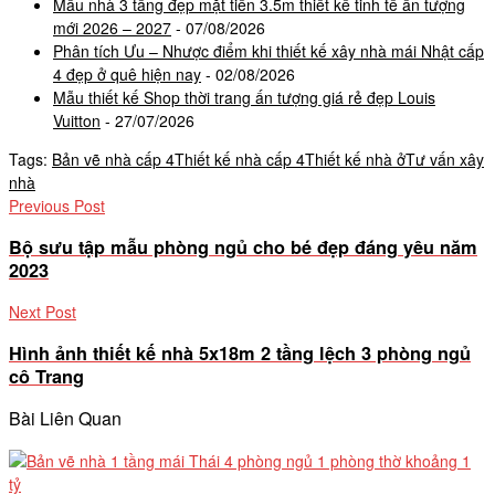
Mẫu nhà 3 tầng đẹp mặt tiền 3.5m thiết kế tinh tế ấn tượng
mới 2026 – 2027
- 07/08/2026
Phân tích Ưu – Nhược điểm khi thiết kế xây nhà mái Nhật cấp
4 đẹp ở quê hiện nay
- 02/08/2026
Mẫu thiết kế Shop thời trang ấn tượng giá rẻ đẹp Louis
Vuitton
- 27/07/2026
Tags:
Bản vẽ nhà cấp 4
Thiết kế nhà cấp 4
Thiết kế nhà ở
Tư vấn xây
nhà
Previous Post
Bộ sưu tập mẫu phòng ngủ cho bé đẹp đáng yêu năm
2023
Next Post
Hình ảnh thiết kế nhà 5x18m 2 tầng lệch 3 phòng ngủ
cô Trang
Bài Liên Quan