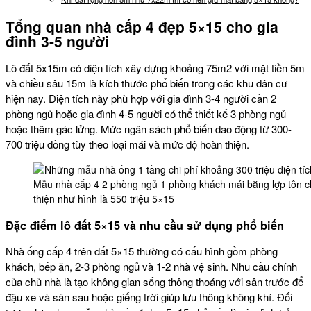
Tổng quan nhà cấp 4 đẹp 5×15 cho gia
đình 3-5 người
Lô đất 5x15m có diện tích xây dựng khoảng 75m2 với mặt tiền 5m
và chiều sâu 15m là kích thước phổ biến trong các khu dân cư
hiện nay. Diện tích này phù hợp với gia đình 3-4 người cần 2
phòng ngủ hoặc gia đình 4-5 người có thể thiết kế 3 phòng ngủ
hoặc thêm gác lửng. Mức ngân sách phổ biến dao động từ 300-
700 triệu đồng tùy theo loại mái và mức độ hoàn thiện.
Mẫu nhà cấp 4 2 phòng ngủ 1 phòng khách mái bằng lợp tôn ch
thiện như hình là 550 triệu 5×15
Đặc điểm lô đất 5×15 và nhu cầu sử dụng phổ biến
Nhà ống cấp 4 trên đất 5×15 thường có cấu hình gồm phòng
khách, bếp ăn, 2-3 phòng ngủ và 1-2 nhà vệ sinh. Nhu cầu chính
của chủ nhà là tạo không gian sống thông thoáng với sân trước để
đậu xe và sân sau hoặc giếng trời giúp lưu thông không khí. Đối