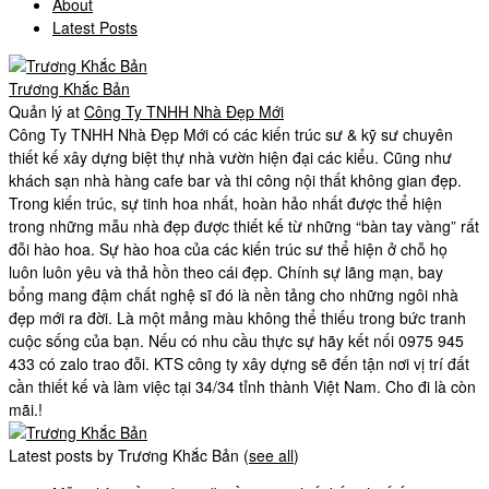
About
Latest Posts
Trương Khắc Bản
Quản lý
at
Công Ty TNHH Nhà Đẹp Mới
Công Ty TNHH Nhà Đẹp Mới có các kiến trúc sư & kỹ sư chuyên
thiết kế xây dựng biệt thự nhà vườn hiện đại các kiểu. Cũng như
khách sạn nhà hàng cafe bar và thi công nội thất không gian đẹp.
Trong kiến trúc, sự tinh hoa nhất, hoàn hảo nhất được thể hiện
trong những mẫu nhà đẹp được thiết kế từ những “bàn tay vàng” rất
đỗi hào hoa. Sự hào hoa của các kiến trúc sư thể hiện ở chỗ họ
luôn luôn yêu và thả hồn theo cái đẹp. Chính sự lãng mạn, bay
bổng mang đậm chất nghệ sĩ đó là nền tảng cho những ngôi nhà
đẹp mới ra đời. Là một mảng màu không thể thiếu trong bức tranh
cuộc sống của bạn. Nếu có nhu cầu thực sự hãy kết nối 0975 945
433 có zalo trao đỗi. KTS công ty xây dựng sẽ đến tận nơi vị trí đất
cần thiết kế và làm việc tại 34/34 tỉnh thành Việt Nam. Cho đi là còn
mãi.!
Latest posts by Trương Khắc Bản
(
see all
)