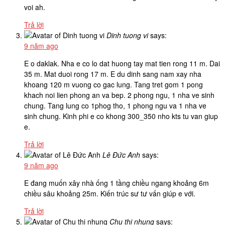
voi ah.
Trả lời
Dinh tuong vi
says:
9 năm ago
E o daklak. Nha e co lo dat huong tay mat tien rong 11 m. Dai
35 m. Mat duoi rong 17 m. E du dinh sang nam xay nha
khoang 120 m vuong co gac lung. Tang tret gom 1 pong
khach noi lien phong an va bep. 2 phong ngu, 1 nha ve sinh
chung. Tang lung co 1phog tho, 1 phong ngu va 1 nha ve
sinh chung. Kinh phi e co khong 300_350 nho kts tu van giup
e.
Trả lời
Lê Đức Anh
says:
9 năm ago
E đang muốn xây nhà ống 1 tầng chiều ngang khoảng 6m
chiều sâu khoảng 25m. Kiến trúc sư tư vấn giúp e với.
Trả lời
Chu thị nhung
says: