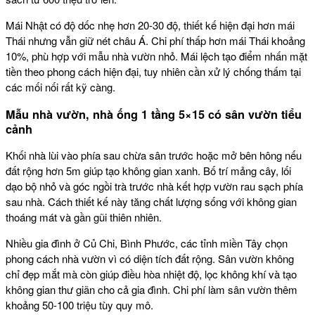
Mái Nhật có độ dốc nhẹ hơn 20-30 độ, thiết kế hiện đại hơn mái
Thái nhưng vẫn giữ nét châu Á. Chi phí thấp hơn mái Thái khoảng
10%, phù hợp với mẫu nhà vườn nhỏ. Mái lệch tạo điểm nhấn mặt
tiền theo phong cách hiện đại, tuy nhiên cần xử lý chống thấm tại
các mối nối rất kỹ càng.
Mẫu nhà vườn, nhà ống 1 tầng 5×15 có sân vườn tiểu
cảnh
Khối nhà lùi vào phía sau chừa sân trước hoặc mở bên hông nếu
đất rộng hơn 5m giúp tạo không gian xanh. Bố trí mảng cây, lối
dạo bộ nhỏ và góc ngồi trà trước nhà kết hợp vườn rau sạch phía
sau nhà. Cách thiết kế này tăng chất lượng sống với không gian
thoáng mát và gần gũi thiên nhiên.
Nhiều gia đình ở Củ Chi, Bình Phước, các tỉnh miền Tây chọn
phong cách nhà vườn vì có diện tích đất rộng. Sân vườn không
chỉ đẹp mắt mà còn giúp điều hòa nhiệt độ, lọc không khí và tạo
không gian thư giãn cho cả gia đình. Chi phí làm sân vườn thêm
khoảng 50-100 triệu tùy quy mô.