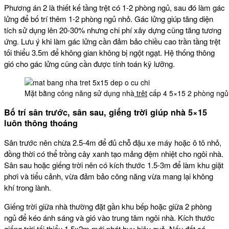
Phương án 2 là thiết kế tầng trệt có 1-2 phòng ngủ, sau đó làm gác
lửng để bố trí thêm 1-2 phòng ngủ nhỏ. Gác lửng giúp tăng diện
tích sử dụng lên 20-30% nhưng chi phí xây dựng cũng tăng tương
ứng. Lưu ý khi làm gác lửng cần đảm bảo chiều cao trần tầng trệt
tối thiểu 3.5m để không gian không bị ngột ngạt. Hệ thống thông
gió cho gác lửng cũng cần được tính toán kỹ lưỡng.
Mặt bằng công năng sử dụng nhà
trệt
cấp 4 5×15 2 phòng ngủ
Bố trí sân trước, sân sau, giếng trời giúp nhà 5×15
luôn thông thoáng
Sân trước nên chừa 2.5-4m để đủ chỗ đậu xe máy hoặc ô tô nhỏ,
đồng thời có thể trồng cây xanh tạo mảng đệm nhiệt cho ngôi nhà.
Sân sau hoặc giếng trời nên có kích thước 1.5-3m để làm khu giặt
phơi và tiểu cảnh, vừa đảm bảo công năng vừa mang lại không
khí trong lành.
Giếng trời giữa nhà thường đặt gần khu bếp hoặc giữa 2 phòng
ngủ để kéo ánh sáng và gió vào trung tâm ngôi nhà. Kích thước
giếng trời tối thiểu 1.5x2m mới phát huy hiệu quả. Nếu đất có