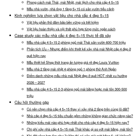
Phong cách mái Thái, mái Nhật, mái lệch cho nhà cấp 4 5×15
Mẫu nhà vườn, nhà ống 1 tầng 5×15 có sân vườn tiểu cảnh
Kinh nghiệm lựa chọn vật liệu cho nhà cấp 4 đẹp 5×15
Vật liệu phần thô đảm bảo bền vững và tiết kiệm
Vật liệu hoàn thiện và nội thất phù hợp từng mức ngân sách
Case study các mẫu nhà cấp 4 đẹp 5×15 thực tế đã xây
Mẫu nhà cấp 4 5×15 2 phòng ngủ mái Thái sân vườn 600-700 triệu
Phân tích Ưu – Nhược điểm khi thiết kế xây nhà mái Nhật cấp 4 đẹp ở
quê hiện nay
Mẫu thiết kế Shop thời trang ấn tượng giá rẻ đẹp Louis Vuitton
Mẫu nhà 2 tầng mái nhật 4 phòng ngủ 1 phòng thờ Anh Ngân
Điểm danh những mẫu nhà mái Nhật đẹp ở quê HOT nhất xu hướng
2026 – 2027
Mẫu nhà cấp 4 5×15 2-3 phòng ngủ mái bằng hoặc mái tôn 300-500
triệu
Câu hỏi thường gặp
Có nên chọn nhà cấp 4 5×15 thay vì xây nhà 2 tầng trên cùng lô đất?
Nhà cấp 4 đẹp 5×15 tiêu chuẩn gồm những không gian chức năng nào?
Những kiểu mái nào phù hợp nhất cho nhà cấp 4 đẹp 5×15 hiện nay?
Chi phí xây nhà cấp 4 5×15 mái Thái khác gì so với mái bằng, mái tôn?
Khi đất rộng hơn 5m như 7x22m thì có nên giữ mặt bằng 5×15 không?