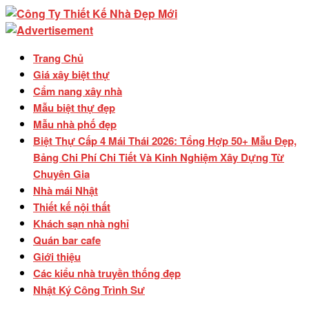
Trang Chủ
Giá xây biệt thự
Cẩm nang xây nhà
Mẫu biệt thự đẹp
Mẫu nhà phố đẹp
Biệt Thự Cấp 4 Mái Thái 2026: Tổng Hợp 50+ Mẫu Đẹp,
Bảng Chi Phí Chi Tiết Và Kinh Nghiệm Xây Dựng Từ
Chuyên Gia
Nhà mái Nhật
Thiết kế nội thất
Khách sạn nhà nghỉ
Quán bar cafe
Giới thiệu
Các kiểu nhà truyền thống đẹp
Nhật Ký Công Trình Sư