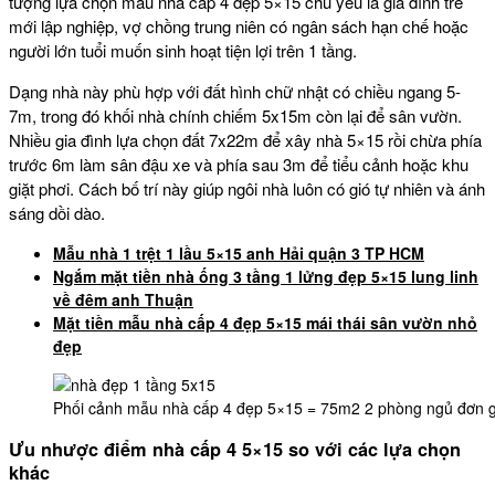
tượng lựa chọn mẫu nhà cấp 4 đẹp 5×15 chủ yếu là gia đình trẻ
mới lập nghiệp, vợ chồng trung niên có ngân sách hạn chế hoặc
người lớn tuổi muốn sinh hoạt tiện lợi trên 1 tầng.
Dạng nhà này phù hợp với đất hình chữ nhật có chiều ngang 5-
7m, trong đó khối nhà chính chiếm 5x15m còn lại để sân vườn.
Nhiều gia đình lựa chọn đất 7x22m để xây nhà 5×15 rồi chừa phía
trước 6m làm sân đậu xe và phía sau 3m để tiểu cảnh hoặc khu
giặt phơi. Cách bố trí này giúp ngôi nhà luôn có gió tự nhiên và ánh
sáng dồi dào.
Mẫu nhà 1 trệt 1 lầu 5×15 anh Hải quận 3 TP HCM
Ngắm mặt tiền nhà ống 3 tầng 1 lửng đẹp 5×15 lung linh
về đêm anh Thuận
Mặt tiền mẫu nhà cấp 4 đẹp 5×15 mái thái sân vườn nhỏ
đẹp
Phối cảnh mẫu nhà cấp 4 đẹp 5×15 = 75m2 2 phòng ngủ đơn gi
Ưu nhược điểm nhà cấp 4 5×15 so với các lựa chọn
khác