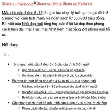
Share on Facebook
Share on Twitter
Share on Pinterest
Mẫu nhà cấp 4 đẹp 5×15
đang là lựa chọn lý tưởng cho gia đình 3-
5 người với diện tích 75m2 và ngân sách từ 300-700 triệu đồng.
Bài viết của
Nhà đẹp mới
tổng hợp các thiết kế đẹp theo phong
cách hiện đại, mái Thái, mái Nhật kèm mặt bằng 2-3 phòng ngủ tối
ưu.
Nội dung
Tổng quan nhà cấp 4 đẹp 5×15 cho gia đình 3-5 người
Đặc điểm lô đất 5×15 và nhu cầu sử dụng phổ biến
Ưu nhược điểm nhà cấp 4 5×15 so với các lựa chọn khác
Phương án mặt bằng nhà cấp 4 5×15 tối ưu 2-3 phòng ngủ
Mặt bằng nhà cấp 4 5×15 2 phòng ngủ cho gia đình 3-4 người
Mặt bằng nhà cấp 4 5×15 3 phòng ngủ hoặc có gác lửng cho 4-5 người
Bố trí sân trước, sân sau, giếng trời giúp nhà 5×15 luôn thông thoáng
Các phong cách thiết kế mẫu nhà cấp 4 đẹp 5×15 được ưa chuộng
Phong cách hiện đại, tối giản, mái bằng cho nhà cấp 4 5×15