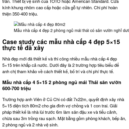
trần. Thiết bị vệ sinh của TOTO hoặc American Standard. Cửa
kính khung nhôm cao cấp hoặc cửa gỗ tự nhiên. Chi phí hoàn
thiện 350-400 triệu.
Mẫu nhà cấp 4 đẹp 2 phòng ngủ mái thái có sân vườn nghỉ dư
Case study các mẫu nhà cấp 4 đẹp 5×15
thực tế đã xây
Nhà đẹp mới đã thiết kế và thi công nhiều mẫu nhà cấp 4 đẹp
5×15 trên khắp cả nước. Dưới đây là 2 trường hợp tiêu biểu để
anh chị tham khảo về cách thiết kế, bố trí và chi phí thực tế.
Mẫu nhà cấp 4 5×15 2 phòng ngủ mái Thái sân vườn
600-700 triệu
Trường hợp anh Viên ở Củ Chi có đất 7x22m, quyết định xây nhà
5×15 diện tích 80m2 cho gia đình vợ chồng và 1 con trai. Giải
pháp thiết kế là nhà lùi trước 6m làm sân đậu xe và tiểu cảnh,
chừa sau 3m trồng rau sạch. Mặt bằng gồm phòng khách, bếp ăn,
2 phòng ngủ và 2 nhà vệ sinh.