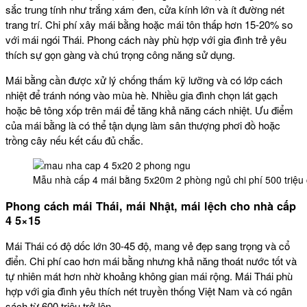
sắc trung tính như trắng xám đen, cửa kính lớn và ít đường nét
trang trí. Chi phí xây mái bằng hoặc mái tôn thấp hơn 15-20% so
với mái ngói Thái. Phong cách này phù hợp với gia đình trẻ yêu
thích sự gọn gàng và chú trọng công năng sử dụng.
Mái bằng cần được xử lý chống thấm kỹ lưỡng và có lớp cách
nhiệt để tránh nóng vào mùa hè. Nhiều gia đình chọn lát gạch
hoặc bê tông xốp trên mái để tăng khả năng cách nhiệt. Ưu điểm
của mái bằng là có thể tận dụng làm sân thượng phơi đồ hoặc
trồng cây nếu kết cấu đủ chắc.
Mẫu nhà cấp 4 mái bằng 5x20m 2 phòng ngủ chi phí 500 triệu 
Phong cách mái Thái, mái Nhật, mái lệch cho nhà cấp
4 5×15
Mái Thái có độ dốc lớn 30-45 độ, mang vẻ đẹp sang trọng và cổ
điển. Chi phí cao hơn mái bằng nhưng khả năng thoát nước tốt và
tự nhiên mát hơn nhờ khoảng không gian mái rộng. Mái Thái phù
hợp với gia đình yêu thích nét truyền thống Việt Nam và có ngân
sách từ 600 triệu trở lên.