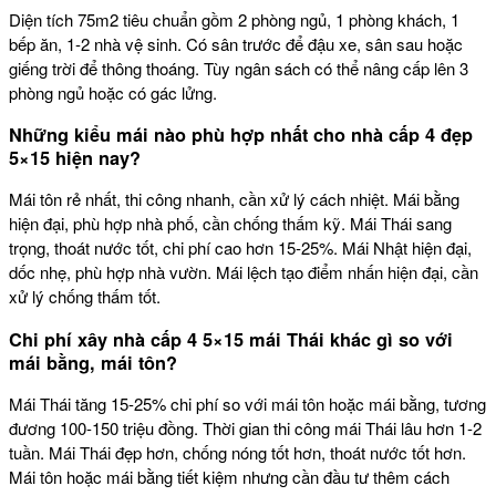
Diện tích 75m2 tiêu chuẩn gồm 2 phòng ngủ, 1 phòng khách, 1
bếp ăn, 1-2 nhà vệ sinh. Có sân trước để đậu xe, sân sau hoặc
giếng trời để thông thoáng. Tùy ngân sách có thể nâng cấp lên 3
phòng ngủ hoặc có gác lửng.
Những kiểu mái nào phù hợp nhất cho nhà cấp 4 đẹp
5×15 hiện nay?
Mái tôn rẻ nhất, thi công nhanh, cần xử lý cách nhiệt. Mái bằng
hiện đại, phù hợp nhà phố, cần chống thấm kỹ. Mái Thái sang
trọng, thoát nước tốt, chi phí cao hơn 15-25%. Mái Nhật hiện đại,
dốc nhẹ, phù hợp nhà vườn. Mái lệch tạo điểm nhấn hiện đại, cần
xử lý chống thấm tốt.
Chi phí xây nhà cấp 4 5×15 mái Thái khác gì so với
mái bằng, mái tôn?
Mái Thái tăng 15-25% chi phí so với mái tôn hoặc mái bằng, tương
đương 100-150 triệu đồng. Thời gian thi công mái Thái lâu hơn 1-2
tuần. Mái Thái đẹp hơn, chống nóng tốt hơn, thoát nước tốt hơn.
Mái tôn hoặc mái bằng tiết kiệm nhưng cần đầu tư thêm cách