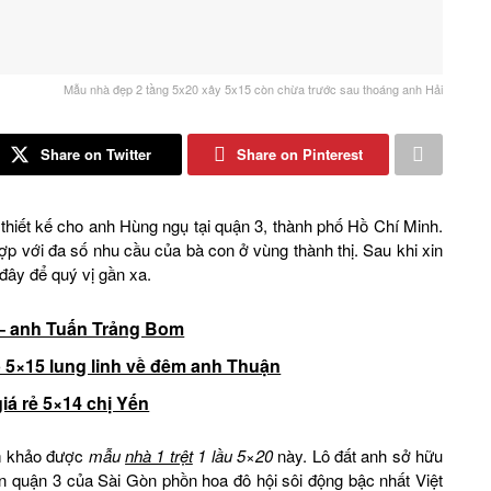
Mẫu nhà đẹp 2 tầng 5x20 xây 5x15 còn chừa trước sau thoáng anh Hải
Share on Twitter
Share on Pinterest
ết kế cho anh Hùng ngụ tại quận 3, thành phố Hồ Chí Minh.
ợp với đa số nhu cầu của bà con ở vùng thành thị. Sau khi xin
 đây để quý vị gần xa.
5 – anh Tuấn Trảng Bom
p 5×15 lung linh về đêm anh Thuận
iá rẻ 5×14 chị Yến
am khảo được
mẫu
nhà 1 trệt
1 lầu 5×20
này. Lô đất anh sở hữu
àn quận 3 của Sài Gòn phồn hoa đô hội sôi động bậc nhất Việt