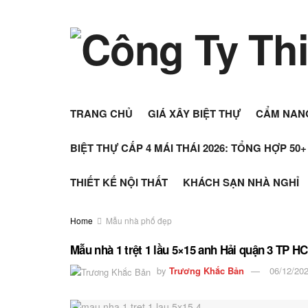
TRANG CHỦ
GIÁ XÂY BIỆT THỰ
CẨM NAN
BIỆT THỰ CẤP 4 MÁI THÁI 2026: TỔNG HỢP 50
THIẾT KẾ NỘI THẤT
KHÁCH SẠN NHÀ NGHỈ
Home
Mẫu nhà phố đẹp
Mẫu nhà 1 trệt 1 lầu 5×15 anh Hải quận 3 TP H
by
Trương Khắc Bản
06/12/20