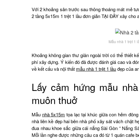
Với 2 khoảng sân trước sau thông thoáng mát mẻ tư
2 tầng 5x15m 1 trệt 1 lầu đơn giản TẠI ĐÂY xây cho
Mẫu nhà 1 trệt 1 
Khoảng không gian thư giãn ngoài trời có thể thiết k
phí xây dựng. Ý kiến đó đã được đánh giá cao và đón 
về kết cấu và nội thất
mẫu nhà 1 trệt 1 lầu
đẹp của a
Lấy cảm hứng mẫu nhà 1
muôn thuở
Mẫu
nhà 5x15m
tọa lạc tại khúc giữa con hẻm đôn
nhà liên kề đẹp hai bên nhà phố xây sát vách chật 
đua nhau khoe sắc giữa cái nắng Sài Gòn “ Nắng Sà
Mỗi lần nghe được những câu ca đó từ 1 quán cafe b