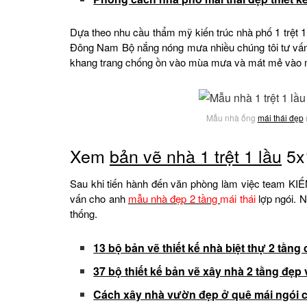
Dựa theo nhu cầu thẩm mỹ kiến trúc nhà phố 1 trệt 1 
Đông Nam Bộ nắng nóng mưa nhiều chúng tôi tư vấn m
khang trang chống ồn vào mùa mưa và mát mẻ vào
Mẫu nhà ống
mái thái đẹp
m
Xem
bản vẽ nhà 1 trệt 1 lầu
5x
Sau khi tiến hành đến văn phòng làm việc team K
vấn cho anh
mẫu nhà đẹp 2 tầng
mái thái
lợp ngói. N
thống.
13 bộ bản vẽ thiết kế nhà biệt thự 2 tầng c
37 bộ thiết kế bản vẽ xây nhà 2 tầng đẹp
Cách xây nhà vườn đẹp ở quê mái ngói 