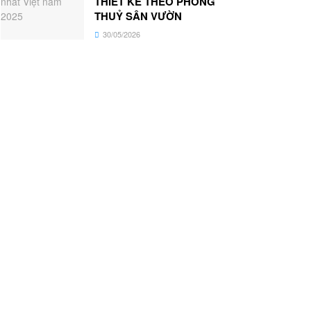
THIẾT KẾ THEO PHONG
THUỶ SÂN VƯỜN
30/05/2026