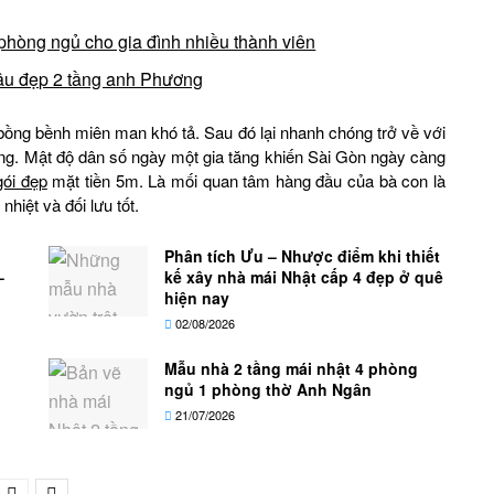
phòng ngủ cho gia đình nhiều thành viên
 âu đẹp 2 tầng anh Phương
 bồng bềnh miên man khó tả. Sau đó lại nhanh chóng trở về với
ông. Mật độ dân số ngày một gia tăng khiến Sài Gòn ngày càng
gói đẹp
mặt tiền 5m. Là mối quan tâm hàng đầu của bà con là
hiệt và đối lưu tốt.
Phân tích Ưu – Nhược điểm khi thiết
–
kế xây nhà mái Nhật cấp 4 đẹp ở quê
hiện nay
02/08/2026
Mẫu nhà 2 tầng mái nhật 4 phòng
ngủ 1 phòng thờ Anh Ngân
21/07/2026