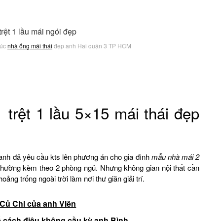
rúc
nhà ống mái thái
đẹp anh Hai quận 3 TP HCM
 trệt 1 lầu 5×15 mái thái đẹp
 anh đã yêu cầu kts lên phương án cho gia đình
mẫu nhà mái 2
thường kèm theo 2 phòng ngủ. Nhưng không gian nội thất cần
ng trống ngoài trời làm nơi thư giãn giải trí.
Củ Chi của anh Viên
ế cách điệu không cầu kỳ anh Bình