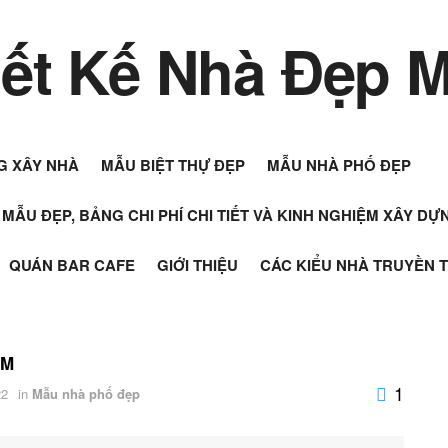
G XÂY NHÀ
MẪU BIỆT THỰ ĐẸP
MẪU NHÀ PHỐ ĐẸP
+ MẪU ĐẸP, BẢNG CHI PHÍ CHI TIẾT VÀ KINH NGHIỆM XÂY D
QUÁN BAR CAFE
GIỚI THIỆU
CÁC KIỂU NHÀ TRUYỀN 
CM
1
22
in
Mẫu nhà phố đẹp