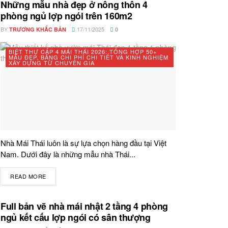
Những mẫu nhà đẹp ở nông thôn 4
phòng ngủ lợp ngói trên 160m2
BY
17/11/2025
TRƯƠNG KHẮC BẢN
0
BIỆT THỰ CẤP 4 MÁI THÁI 2026: TỔNG HỢP 50+
MẪU ĐẸP, BẢNG CHI PHÍ CHI TIẾT VÀ KINH NGHIỆM
XÂY DỰNG TỪ CHUYÊN GIA
Nhà Mái Thái luôn là sự lựa chọn hàng đầu tại Việt
Nam. Dưới đây là những mẫu nhà Thái...
READ MORE
DETAILS
Full bản vẽ nhà mái nhật 2 tầng 4 phòng
ngủ kết cấu lợp ngói có sân thượng