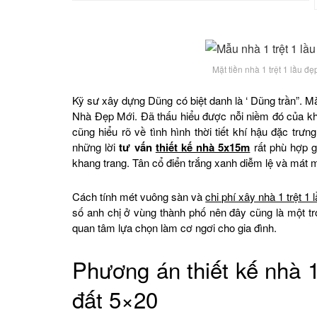
Mặt tiền nhà 1 trệt 1 lầu đ
Kỹ sư xây dựng Dũng có biệt danh là ‘ Dũng trần”. M
Nhà Đẹp Mới. Đã thấu hiểu được nỗi niềm đó của khô
cũng hiểu rõ về tình hình thời tiết khí hậu đặc tr
những lời
tư vấn
thiết kế nhà 5x15m
rất phù hợp g
khang trang. Tân cổ điển trắng xanh diễm lệ và mát 
Cách tính mét vuông sàn và
chi phí xây nhà 1 trệt 1 
số anh chị ở vùng thành phố nên đây cũng là một t
quan tâm lựa chọn làm cơ ngơi cho gia đình.
Phương án thiết kế nhà 1
đất 5×20