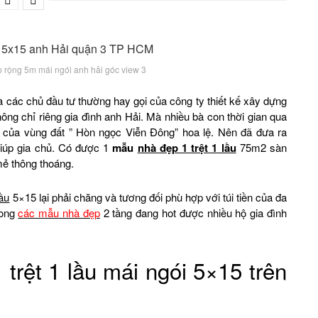
ẹp rộng 5m mái ngói anh hải góc view 3
à các chủ đầu tư thường hay gọi của công ty thiết kế xây dựng
ng chỉ riêng gia đình anh Hải. Mà nhiều bà con thời gian qua
ưng của vùng đất ” Hòn ngọc Viễn Đông” hoa lệ. Nên đã đưa ra
iúp gia chủ. Có được 1
mẫu
nhà đẹp 1 trệt 1 lầu
75m2 sàn
mẻ thông thoáng.
lầu
5×15 lại phải chăng và tương đối phù hợp với túi tiền của đa
rong
các mẫu nhà đẹp
2 tầng đang hot được nhiều hộ gia đình
 trệt 1 lầu mái ngói 5×15 trên