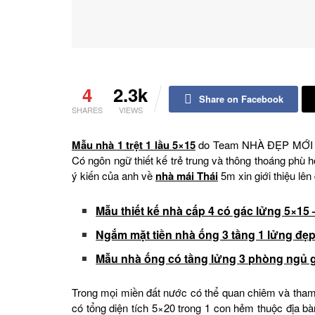
4
2.3k
Share on Facebook
SHARES
VIEWS
Mẫu nhà 1 trệt 1 lầu 5×15
do Team NHÀ ĐẸP MỚI thi
Có ngôn ngữ thiết kế trẻ trung và thông thoáng phù h
ý kiến của anh về
nhà mái Thái
5m xin giới thiệu lên
Mẫu thiết kế nhà cấp 4 có gác lửng 5×1
Ngắm mặt tiền nhà ống 3 tầng 1 lửng đẹ
Mẫu nhà ống có tầng lửng 3 phòng ngủ g
Trong mọi miền đất nước có thể quan chiêm và th
có tổng diện tích 5×20 trong 1 con hẻm thuộc địa b