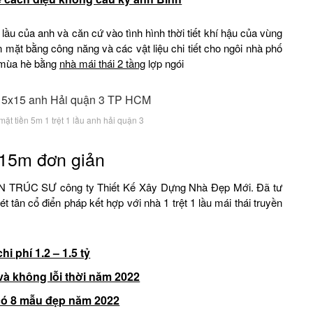
lầu của anh và căn cứ vào tình hình thời tiết khí hậu của vùng
ặt bằng công năng và các vật liệu chi tiết cho ngôi nhà phố
 mùa hè bằng
nhà mái thái 2 tầng
lợp ngói
ặt tiền 5m 1 trệt 1 lầu anh hải quận 3
15m đơn giản
IẾN TRÚC SƯ công ty Thiết Kế Xây Dựng Nhà Đẹp Mới. Đã tư
ét tân cổ điển pháp kết hợp với nhà 1 trệt 1 lầu mái thái truyền
hi phí 1.2 – 1.5 tỷ
 và không lỗi thời năm 2022
có 8 mẫu đẹp năm 2022