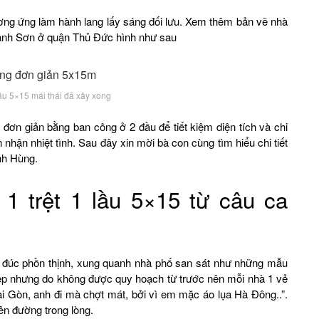
ơng ứng làm hành lang lấy sáng đối lưu. Xem thêm bản vẽ nhà
 anh Sơn ở quận Thủ Đức hình như sau
lầu 5×15 mái thái đã xây xong
ế đơn giản bằng ban công ở 2 đầu để tiết kiệm diện tích và chi
nhận nhiệt tình. Sau đây xin mời bà con cùng tìm hiểu chi tiết
nh Hùng.
 trệt 1 lầu 5×15 từ câu ca
g đúc phồn thịnh, xung quanh nhà phố san sát như những mẫu
hẹp nhưng do không được quy hoạch từ trước nên mỗi nhà 1 vẻ
i Gòn, anh đi mà chợt mát, bởi vì em mặc áo lụa Hà Đông..”.
ên đường trong lòng.