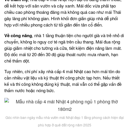
dễ kết hợp với sân vườn và cây xanh. Mái dốc vừa phải tạo
chiều cao phòng thoáng đãng mà không quá cao như mái Thái
gây lãng phí không gian. Hình khối đơn giản giúp nhà dễ phối
hợp với nhiều phong cách từ tối giản đến tân cổ điển.
Về công năng
, nhà 1 tầng thuận tiện cho người già và trẻ nhỏ di
chuyển, không lo nguy cơ té ngã trên cầu thang. Mái đua rộng
giúp giảm nhiệt cho tường và cửa, tiết kiệm điện năng làm mát.
Độ dốc mái từ 20 đến 30 độ giúp thoát nước mưa nhanh, hạn
chế thấm dột.
Tuy nhiên, chi phí xây nhà cấp 4 mái Nhật cao hơn mái tôn do
cần nhiều vật liệu và kỹ thuật thi công phức tạp hơn. Nếu thiết
kế và thi công không đúng kỹ thuật, mái vẫn có thể gặp vấn đề
thấm nước hoặc nóng bức.
Góc nhìn ban ngày mẫu nhà vườn mái Nhật đẹp 1 tầng phong cách hiện đại
phù hợp ở quê đất rộng năm 2025