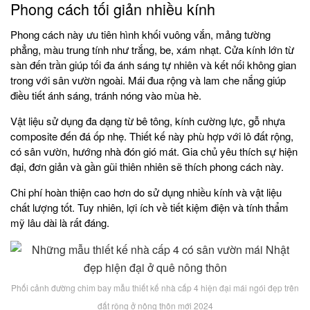
Phong cách tối giản nhiều kính
Phong cách này ưu tiên hình khối vuông vắn, mảng tường
phẳng, màu trung tính như trắng, be, xám nhạt. Cửa kính lớn từ
sàn đến trần giúp tối đa ánh sáng tự nhiên và kết nối không gian
trong với sân vườn ngoài. Mái đua rộng và lam che nắng giúp
điều tiết ánh sáng, tránh nóng vào mùa hè.
Vật liệu sử dụng đa dạng từ bê tông, kính cường lực, gỗ nhựa
composite đến đá ốp nhẹ. Thiết kế này phù hợp với lô đất rộng,
có sân vườn, hướng nhà đón gió mát. Gia chủ yêu thích sự hiện
đại, đơn giản và gần gũi thiên nhiên sẽ thích phong cách này.
Chi phí hoàn thiện cao hơn do sử dụng nhiều kính và vật liệu
chất lượng tốt. Tuy nhiên, lợi ích về tiết kiệm điện và tính thẩm
mỹ lâu dài là rất đáng.
Phối cảnh đường chim bay mẫu thiết kế nhà cấp 4 hiện đại mái ngói đẹp trên
đất rộng ở nông thôn mới 2024