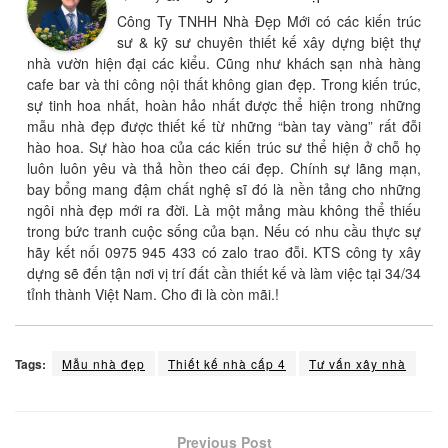
Công Ty TNHH Nhà Đẹp Mới có các kiến trúc
sư & kỹ sư chuyên thiết kế xây dựng biệt thự
nhà vườn hiện đại các kiểu. Cũng như khách sạn nhà hàng
cafe bar và thi công nội thất không gian đẹp. Trong kiến trúc,
sự tinh hoa nhất, hoàn hảo nhất được thể hiện trong những
mẫu nhà đẹp được thiết kế từ những “bàn tay vàng” rất đỗi
hào hoa. Sự hào hoa của các kiến trúc sư thể hiện ở chỗ họ
luôn luôn yêu và thả hồn theo cái đẹp. Chính sự lãng mạn,
bay bổng mang đậm chất nghệ sĩ đó là nền tảng cho những
ngôi nhà đẹp mới ra đời. Là một mảng màu không thể thiếu
trong bức tranh cuộc sống của bạn. Nếu có nhu cầu thực sự
hãy kết nối 0975 945 433 có zalo trao đỗi. KTS công ty xây
dựng sẽ đến tận nơi vị trí đất cần thiết kế và làm việc tại 34/34
tỉnh thành Việt Nam. Cho đi là còn mãi.!
Tags:
Mẫu nhà đẹp
Thiết kế nhà cấp 4
Tư vấn xây nhà
Previous Post