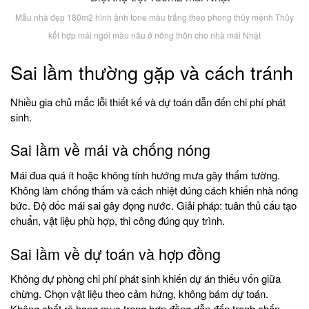
Mẫu nhà đẹp 180m2 hình ảnh tone màu trắng theo phong thủy mệnh Thủy
kết hợp mái ngói màu nâu ở nông thôn cho nhà mái Nhật
Sai lầm thường gặp và cách tránh
Nhiều gia chủ mắc lỗi thiết kế và dự toán dẫn đến chi phí phát
sinh.
Sai lầm về mái và chống nóng
Mái đua quá ít hoặc không tính hướng mưa gây thấm tường.
Không làm chống thấm và cách nhiệt đúng cách khiến nhà nóng
bức. Độ dốc mái sai gây đọng nước. Giải pháp: tuân thủ cấu tạo
chuẩn, vật liệu phù hợp, thi công đúng quy trình.
Sai lầm về dự toán và hợp đồng
Không dự phòng chi phí phát sinh khiến dự án thiếu vốn giữa
chừng. Chọn vật liệu theo cảm hứng, không bám dự toán.
Không chốt rõ hạng mục trong hợp đồng dẫn đến tranh chấp.