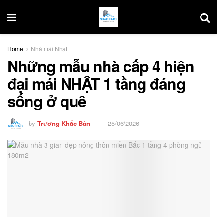
Home
Nhà mái Nhật
Những mẫu nhà cấp 4 hiện
đại mái NHẬT 1 tầng đáng
sống ở quê
by
Trương Khắc Bản
25/06/2026