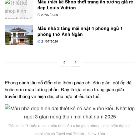
Mẫu thiết kế Shop thời trang ấn tượng giá rẻ
đẹp Louis Vuitton
27/07/2026
Mẫu nhà 2 tầng mái nhật 4 phòng ngủ 1
phòng thờ Anh Ngân
21/07/2026
Phong cách tân cổ điển nhẹ thêm phào chỉ đơn giản, cột ốp đá
hoặc sơn màu tương phản. Đây là lựa chọn trung gian giữa
truyền thống và hiện đại, phù hợp nhiều lứa tuổi.
Góc nhìn từ trước ra sau mẫu nhà cấp 4 ba gian phong cách hiện đại mái
ngói của cô Tuyết chú Thành – View 10m