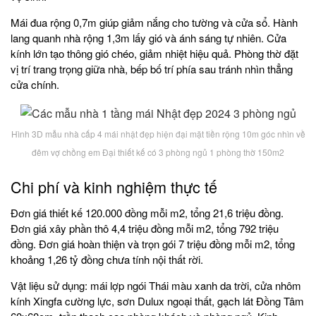
Mái đua rộng 0,7m giúp giảm nắng cho tường và cửa sổ. Hành
lang quanh nhà rộng 1,3m lấy gió và ánh sáng tự nhiên. Cửa
kính lớn tạo thông gió chéo, giảm nhiệt hiệu quả. Phòng thờ đặt
vị trí trang trọng giữa nhà, bếp bố trí phía sau tránh nhìn thẳng
cửa chính.
Hình 3D mẫu nhà cấp 4 mái nhật đẹp hiện đại mặt tiền rộng 10m góc nhìn về
đêm vợ chồng em Đại thiết kế có 3 phòng ngủ 1 phòng thờ 150m2
Chi phí và kinh nghiệm thực tế
Đơn giá thiết kế 120.000 đồng mỗi m2, tổng 21,6 triệu đồng.
Đơn giá xây phần thô 4,4 triệu đồng mỗi m2, tổng 792 triệu
đồng. Đơn giá hoàn thiện và trọn gói 7 triệu đồng mỗi m2, tổng
khoảng 1,26 tỷ đồng chưa tính nội thất rời.
Vật liệu sử dụng: mái lợp ngói Thái màu xanh da trời, cửa nhôm
kính Xingfa cường lực, sơn Dulux ngoại thất, gạch lát Đồng Tâm