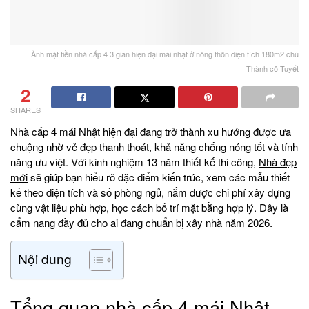
Ảnh mặt tiền nhà cấp 4 3 gian hiện đại mái nhật ở nông thôn diện tích 180m2 chú
Thành cô Tuyết
2
SHARES
Nhà cấp 4 mái Nhật hiện đại
đang trở thành xu hướng được ưa
chuộng nhờ vẻ đẹp thanh thoát, khả năng chống nóng tốt và tính
năng ưu việt. Với kinh nghiệm 13 năm thiết kế thi công,
Nhà đẹp
mới
sẽ giúp bạn hiểu rõ đặc điểm kiến trúc, xem các mẫu thiết
kế theo diện tích và số phòng ngủ, nắm được chi phí xây dựng
cùng vật liệu phù hợp, học cách bố trí mặt bằng hợp lý. Đây là
cẩm nang đầy đủ cho ai đang chuẩn bị xây nhà năm 2026.
Nội dung
Tổng quan nhà cấp 4 mái Nhật