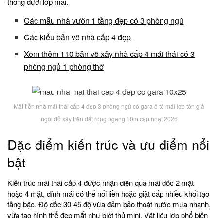
thông dưới lớp mái.
Các mẫu nhà vườn 1 tầng đẹp có 3 phòng ngủ
Các kiểu bản vẽ nhà cấp 4 đẹp
Xem thêm 110 bản vẽ xây nhà cấp 4 mái thái có 3
phòng ngủ 1 phòng thờ
Mặt tiền nhà mái thái cấp 4 đẹp 3 phòng ngủ có gara ô tô mái lợp tôn giả
ngói đỏ xây trên đất rộng ngang 10m cập nhật 2026
Đặc điểm kiến trúc và ưu điểm nổi
bật
Kiến trúc mái thái cấp 4 được nhận diện qua mái dốc 2 mặt
hoặc 4 mặt, đỉnh mái có thể nối liền hoặc giật cấp nhiều khối tạo
tầng bậc. Độ dốc 30-45 độ vừa đảm bảo thoát nước mưa nhanh,
vừa tạo hình thể đẹp mắt như biệt thủ mini. Vật liệu lợp phổ biến