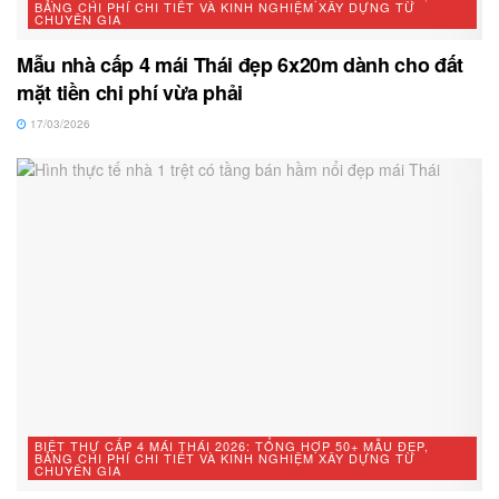
BẢNG CHI PHÍ CHI TIẾT VÀ KINH NGHIỆM XÂY DỰNG TỪ
CHUYÊN GIA
Mẫu nhà cấp 4 mái Thái đẹp 6x20m dành cho đất
mặt tiền chi phí vừa phải
17/03/2026
BIỆT THỰ CẤP 4 MÁI THÁI 2026: TỔNG HỢP 50+ MẪU ĐẸP,
BẢNG CHI PHÍ CHI TIẾT VÀ KINH NGHIỆM XÂY DỰNG TỪ
CHUYÊN GIA