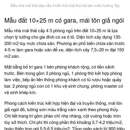
Mẫu nhà mái thái đẹp cấp 4 kiến trúc biệt thự trệt sân vườn hướng Tây
Mẫu đất 10×25 m có gara, mái tôn giả ngói
Mẫu nhà mái thái cấp 4 3 phòng ngủ trên đất 10×25 m là lựa
chọn lý tưởng cho gia đình có xe ô tô. Diện tích xây dựng 130-
200 m2 tùy mức chừa sân. Phương án phổ biến chừa sân trước
4-5 m làm gara hoặc sân để xe, diện tích xây 7,5×20 m đạt 150
m2 sàn.
Mặt bằng bố trí gara 1 bên phòng khách rộng, có tiền sảnh
trước. Bên trong gồm 3 phòng ngủ, 1 phòng thờ kết hợp phòng
làm việc, bếp ăn liên thông phòng khách có tủ rượu hoặc quầy
bar. 2 phòng ngủ con có 1 khu vệ sinh chung, phòng master có
vệ sinh khép kín.
Phong cách kiến trúc kết hợp hiện đại và truyền thống, mái tôn
giả ngói đỏ, tường sơn màu trắng xám xanh theo phong thủy.
Chi tiết trang trí gồm phào chỉ nhẹ nhàng, cột vuông hoặc tròn
tùy sở thích. Chi phí thi công phần thô khoảng 3,7-4,2 triệu/m2,
hoàn thiện trọn gói 5,5-6,5 triệu/m2. Tổng ngân sách từ 900 triệu