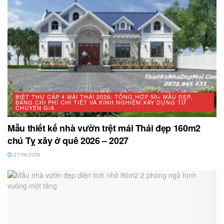
BIỆT THỰ CẤP 4 MÁI THÁI 2026: TỔNG HỢP 50+ MẪU ĐẸP,
BẢNG CHI PHÍ CHI TIẾT VÀ KINH NGHIỆM XÂY DỰNG TỪ
CHUYÊN GIA
Mẫu thiết kế nhà vườn trệt mái Thái đẹp 160m2
chú Tỵ xây ở quê 2026 – 2027
27/06/2026