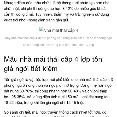
Nhược điểm của mẫu chữ L là hệ thống mái phức tạp hơn nhà
chữ nhật, chi phí thi công cao hơn 8-12% do nhiều góc khuất
cần thi công tỉ mỉ. Tuy nhiên, thẩm mỹ và trải nghiệm sử dụng
vượt trội nhờ không gian xanh gần gũi.
Xây nhà mái thái cấp 4 đẹp 3 phòng ngủ rộng 10m dài 18m có 2 phòng ngủ
có wc khép kín bên trong cho anh Thái Tiền Giang
Mẫu nhà mái thái cấp 4 lợp tôn
giả ngói tiết kiệm
Tôn giả ngói là vật liệu lợp mái phổ biến cho nhà mái thái cấp 4 3
phòng ngủ ở nông thôn và ngoại ô nhờ trọng lượng nhẹ hơn ngói
đất nung 60-70%, thi công nhanh hơn 30-40% và chi phí thấp
hơn 25-35%. Với cùng diện tích mái 150 m2, ngói đất nung tốn
18-22 triệu, trong khi tôn giả ngói chỉ 12-15 triệu.
So sánh chi tiết, mái ngói truyền thống cách nhiệt tốt hơn, độ