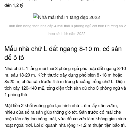
đến 1,2 tỷ.
Hình ảnh nông thôn nhà cấp 4 mái thái 3 phòng ngủ cột tròn Phương án 2
theo sở thích năm 2022
Mẫu nhà chữ L đất ngang 8-10 m, có sân
để ô tô
Nhà chữ L 1 tầng mái thái 3 phòng ngủ phù hợp đất ngang 8-10
m, sâu 18-20 m. Kích thước xây dựng phổ biến 8×18 m hoặc
8×20 m, chừa sân trước 4-5 m trong khoảng trống chữ L. Diện
tích xây 120-140 m2, tổng diện tích sàn đủ cho 3 phòng ngủ và
1 phòng thờ.
Mặt tiền 2 khối vuông góc tạo hình chữ L ôm lấy sân vườn,
nhiều cửa sổ ra sân giúp thông gió tốt. Sân trước có mái che
hoặc tán cây tạo bóng mát, vừa để xe vừa làm không gian sinh
hoạt ngoài trời. Lối đi quanh nhà rộng 1-1,2 m thuận tiện bảo trì.