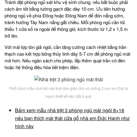
Tránh đặt phòng ngủ sát khu vệ sinh chung, nếu bắt buộc phải
cách âm tốt bằng tường gạch đặc dày 10 cm. Ưu tiên hướng
phòng ngủ về phía Đông hoặc Đông Nam để đón nắng sớm,
tránh hướng Tây Nam nắng gắt chiều. Mỗi phòng ngủ cần tối
thiểu 1 cửa sổ ra ngoài để thông gió, kích thước từ 1,2 x 1,5 m
trở lên.
Với mái lợp tôn giả ngói, cần tăng cường cách nhiệt bằng trần
thạch cao kết hợp bông thủy tinh dày 5-7 cm để phòng ngủ mát
mẻ hơn. Nếu ngân sách cho phép, lắp thêm quạt trần có đèn
hoặc hệ thống điều hòa tiết kiệm điện.
Phối cảnh mẫu nhà trệt mái thái đơn giản cho vợ chồng 2 con em Đức &
Hạnh thiết kế trên đất ở quê
Bấm xem mẫu nhà trệt 3 phòng ngủ mái ngói 8×18
nếu bạn thích mái thái cửa gỗ nhà em Đức Hạnh như
hình này