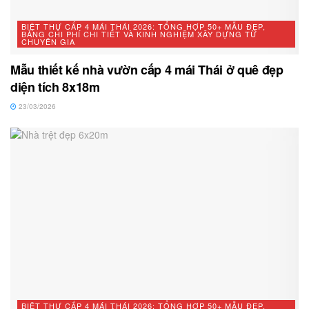
BIỆT THỰ CẤP 4 MÁI THÁI 2026: TỔNG HỢP 50+ MẪU ĐẸP,
BẢNG CHI PHÍ CHI TIẾT VÀ KINH NGHIỆM XÂY DỰNG TỪ
CHUYÊN GIA
Mẫu thiết kế nhà vườn cấp 4 mái Thái ở quê đẹp
diện tích 8x18m
23/03/2026
BIỆT THỰ CẤP 4 MÁI THÁI 2026: TỔNG HỢP 50+ MẪU ĐẸP,