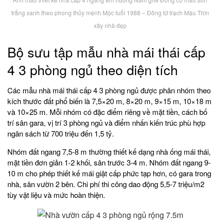
trắng xanh theo phong thủy mệnh Mộc tuổi 1988 – Đông tứ trạch Mậu Thìn
xây nhà đẹp
Bộ sưu tập mẫu nhà mái thái cấp
4 3 phòng ngủ theo diện tích
Các mẫu nhà mái thái cấp 4 3 phòng ngủ được phân nhóm theo
kích thước đất phổ biến là 7,5×20 m, 8×20 m, 9×15 m, 10×18 m
và 10×25 m. Mỗi nhóm có đặc điểm riêng về mặt tiền, cách bố
trí sân gara, vị trí 3 phòng ngủ và điểm nhấn kiến trúc phù hợp
ngân sách từ 700 triệu đến 1,5 tỷ.
Nhóm đất ngang 7,5-8 m thường thiết kế dạng nhà ống mái thái,
mặt tiền đơn giản 1-2 khối, sân trước 3-4 m. Nhóm đất ngang 9-
10 m cho phép thiết kế mái giật cấp phức tạp hơn, có gara trong
nhà, sân vườn 2 bên. Chi phí thi công dao động 5,5-7 triệu/m2
tùy vật liệu và mức hoàn thiện.