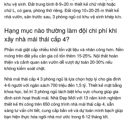
khu vệ sinh. Đất trung bình 8-9×20 m thiết kế chữ nhật hoặc
chữ L, có gara, phòng thờ riêng. Đất rộng 10×20-25 m thiết kế
nhà vườn, sân trước sau, 3 phòng ngủ có khu vệ sinh khép kín.
Hạng mục nào thường làm đội chi phí khi
xây nhà mái thái cấp 4?
Phần mái giật cấp nhiều khối tốn vật liệu và nhân công hơn. Nền
móng trên đất yếu cần gia cố tốn thêm 15-25%. Nội thất hoàn
thiện và cảnh quan sân vườn dễ vượt dự toán 20-30% nếu
không kiểm soát chặt.
Nhà mái thái cấp 4 3 phòng ngủ là lựa chọn hợp lý cho gia đình
4-6 người với ngân sách 700 triệu đến 1,5 tỷ. Thiết kế mặt bằng
khoa học, bố trí 3 phòng ngủ tách biệt khu vực chung giúp gia
đình sinh hoạt thoải mái. Nhà Đẹp Mới với 13 năm kinh nghiệm
thiết kế thi công trên 650 công trình nhà mái thái cấp 4, sẵn
sàng tư vấn chi tiết, cung cấp bản vẽ và dự toán minh bạch giúp
bạn hiện thực hóa ngôi nhà mơ ước trong 6-12 tháng tới.