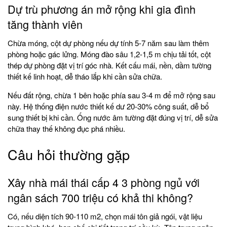
Dự trù phương án mở rộng khi gia đình
tăng thành viên
Chừa móng, cột dự phòng nếu dự tính 5-7 năm sau làm thêm
phòng hoặc gác lửng. Móng đào sâu 1,2-1,5 m chịu tải tốt, cột
thép dự phòng đặt vị trí góc nhà. Kết cấu mái, nền, dầm tường
thiết kế linh hoạt, dễ tháo lắp khi cần sửa chữa.
Nếu đất rộng, chừa 1 bên hoặc phía sau 3-4 m để mở rộng sau
này. Hệ thống điện nước thiết kế dư 20-30% công suất, dễ bổ
sung thiết bị khi cần. Ống nước âm tường đặt đúng vị trí, dễ sửa
chữa thay thế không đục phá nhiều.
Câu hỏi thường gặp
Xây nhà mái thái cấp 4 3 phòng ngủ với
ngân sách 700 triệu có khả thi không?
Có, nếu diện tích 90-110 m2, chọn mái tôn giả ngói, vật liệu