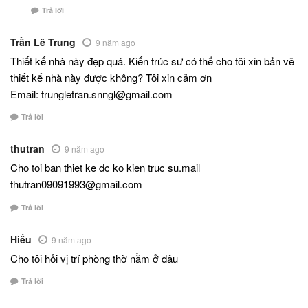
Trả lời
Trần Lê Trung
9 năm ago
Thiết kế nhà này đẹp quá. Kiến trúc sư có thể cho tôi xin bản vẽ
thiết kế nhà này được không? Tôi xin cảm ơn
Email: trungletran.snngl@gmail.com
Trả lời
thutran
9 năm ago
Cho toi ban thiet ke dc ko kien truc su.mail
thutran09091993@gmail.com
Trả lời
Hiếu
9 năm ago
Cho tôi hỏi vị trí phòng thờ nằm ở đâu
Trả lời