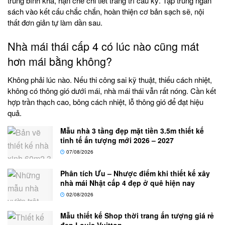
trung bình khá, hạn chế chi tiết trang trí cầu kỳ. Tập trung ngân
sách vào kết cấu chắc chắn, hoàn thiện cơ bản sạch sẽ, nội
thất đơn giản tự làm dần sau.
Nhà mái thái cấp 4 có lúc nào cũng mát
hơn mái bằng không?
Không phải lúc nào. Nếu thi công sai kỹ thuật, thiếu cách nhiệt,
không có thông gió dưới mái, nhà mái thái vẫn rất nóng. Cần kết
hợp trần thạch cao, bông cách nhiệt, lỗ thông gió để đạt hiệu
quả.
Mẫu nhà 3 tầng đẹp mặt tiền 3.5m thiết kế
tinh tế ấn tượng mới 2026 – 2027
07/08/2026
Phân tích Ưu – Nhược điểm khi thiết kế xây
nhà mái Nhật cấp 4 đẹp ở quê hiện nay
02/08/2026
Mẫu thiết kế Shop thời trang ấn tượng giá rẻ
đẹp Louis Vuitton