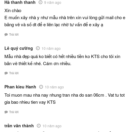
Hà thanh thanh
9 năm ago
Xin chào
E muốn xây nhà y như mẫu nhà trên xin vui lòng gửi mail cho e
bảng vẽ và số dt để e liên lạc nhờ tư vấn để e xây ạ
Trả lời
Lê quý cường
10 năm ago
Mẫu nhà đẹp quá ko biết có hết nhiều tiền ko KTS cho tôi xin
bản vẽ thiết kế nhé. Cám ơn nhiều.
Trả lời
Phan kieu Hanh
10 năm ago
Toi muon mau nha nay nhung tran nha do san 06cm . Vat tu tot
gia bao nhieu tien vay KTS
Trả lời
trần văn thành
10 năm ago