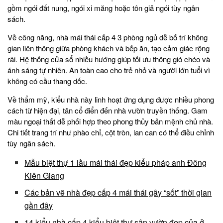
gồm ngói đất nung, ngói xi măng hoặc tôn giả ngói tùy ngân
sách.
Về công năng, nhà mái thái cấp 4 3 phòng ngủ dễ bố trí không
gian liên thông giữa phòng khách và bếp ăn, tạo cảm giác rộng
rãi. Hệ thống cửa sổ nhiều hướng giúp tối ưu thông gió chéo và
ánh sáng tự nhiên. An toàn cao cho trẻ nhỏ và người lớn tuổi vì
không có cầu thang dốc.
Về thẩm mỹ, kiểu nhà này linh hoạt ứng dụng được nhiều phong
cách từ hiện đại, tân cổ điển đến nhà vườn truyền thống. Gam
màu ngoại thất dễ phối hợp theo phong thủy bản mệnh chủ nhà.
Chi tiết trang trí như phào chỉ, cột tròn, lan can có thể điều chỉnh
tùy ngân sách.
Mẫu biệt thự 1 lầu mái thái đẹp kiểu pháp anh Đông
Kiên Giang
Các bản vẽ nhà đẹp cấp 4 mái thái gây “sốt” thời gian
gần đây
14 kiểu nhà cấp 4 kiểu biệt thự sân vườn đẹp của ở