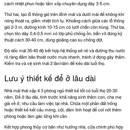
cách nhiệt phun hoặc tấm xốp chuyên dụng dày 3-5 cm.
Thứ hai, tạo lỗ thông gió trên đỉnh mái và dưới mái để không khí
nóng thoát ra, giảm nhiệt tích tụ. Khoảng cách giữa các lỗ thông
gió 2-3 m, đường kính 10-15 cm có lưới chắn côn trùng. Thứ ba,
chọn tôn dày 0,4-0,5 mm có lớp phủ chống ồn, bắn vít đúng kỹ
thuật cách 30-40 cm, dùng gioăng cao su chống dột.
Độ dốc mái 35-40 độ kết hợp hệ thống sê nô và đường thu nước
rõ ràng đảm bảo thoát nước mưa nhanh, tránh ứ đọng gây thấm.
Kiểm tra và vệ sinh mái 2 lần/năm để kéo dài tuổi thọ.
Lưu ý thiết kế để ở lâu dài
Nhà mái thái cấp 4 3 phòng ngủ thiết kế tốt có tuổi thọ 20-30
năm. Để ở lâu dài, tính trước khả năng sinh thêm con, cha mẹ
già về ở, nhu cầu làm việc tại nhà. Chừa một phần đất trống
hoặc thiết kế kết cấu móng, cột, dầm linh hoạt để cơi nới thêm
phòng hoặc làm gác lửng khi cần.
Kết hợp phong thủy cơ bản như hướng nhà, cửa chính phù hợp