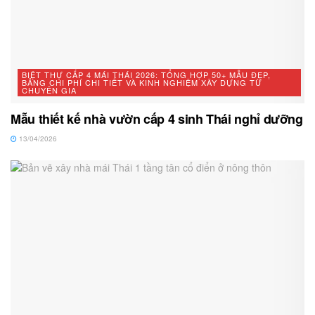
BIỆT THỰ CẤP 4 MÁI THÁI 2026: TỔNG HỢP 50+ MẪU ĐẸP,
BẢNG CHI PHÍ CHI TIẾT VÀ KINH NGHIỆM XÂY DỰNG TỪ
CHUYÊN GIA
Mẫu thiết kế nhà vườn cấp 4 sinh Thái nghỉ dưỡng
13/04/2026