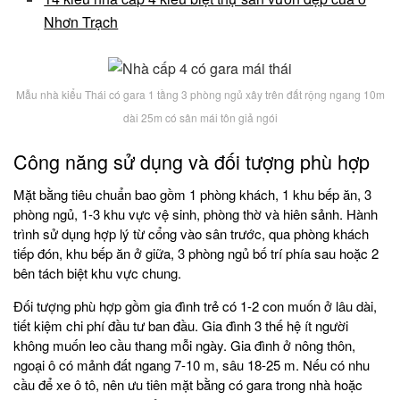
Nhơn Trạch
Mẫu nhà kiểu Thái có gara 1 tầng 3 phòng ngủ xây trên đất rộng ngang 10m
dài 25m có sân mái tôn giả ngói
Công năng sử dụng và đối tượng phù hợp
Mặt bằng tiêu chuẩn bao gồm 1 phòng khách, 1 khu bếp ăn, 3
phòng ngủ, 1-3 khu vực vệ sinh, phòng thờ và hiên sảnh. Hành
trình sử dụng hợp lý từ cổng vào sân trước, qua phòng khách
tiếp đón, khu bếp ăn ở giữa, 3 phòng ngủ bố trí phía sau hoặc 2
bên tách biệt khu vực chung.
Đối tượng phù hợp gồm gia đình trẻ có 1-2 con muốn ở lâu dài,
tiết kiệm chi phí đầu tư ban đầu. Gia đình 3 thế hệ ít người
không muốn leo cầu thang mỗi ngày. Gia đình ở nông thôn,
ngoại ô có mảnh đất ngang 7-10 m, sâu 18-25 m. Nếu có nhu
cầu để xe ô tô, nên ưu tiên mặt bằng có gara trong nhà hoặc