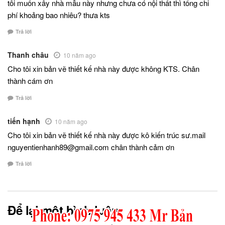
tôi muốn xây nhà mẫu này nhưng chưa có nội thất thì tổng chi
phí khoảng bao nhiêu? thưa kts
Trả lời
Thanh châu
10 năm ago
Cho tôi xin bản vẽ thiết kế nhà này được không KTS. Chân
thành cám ơn
Trả lời
tiến hạnh
10 năm ago
Cho tôi xin bản vẽ thiết kế nhà này được kô kiến trúc sư.mail
nguyentienhanh89@gmail.com chân thành cảm ơn
Trả lời
Để lại một bình luận