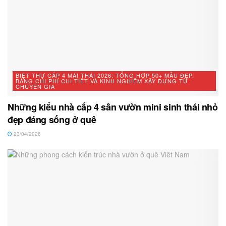
BIỆT THỰ CẤP 4 MÁI THÁI 2026: TỔNG HỢP 50+ MẪU ĐẸP,
BẢNG CHI PHÍ CHI TIẾT VÀ KINH NGHIỆM XÂY DỰNG TỪ
CHUYÊN GIA
Những kiểu nhà cấp 4 sân vườn mini sinh thái nhỏ
đẹp đáng sống ở quê
23/04/2026