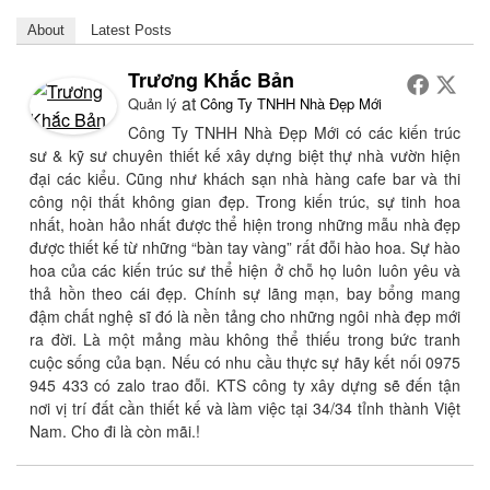
About
Latest Posts
Trương Khắc Bản
at
Quản lý
Công Ty TNHH Nhà Đẹp Mới
Công Ty TNHH Nhà Đẹp Mới có các kiến trúc
sư & kỹ sư chuyên thiết kế xây dựng biệt thự nhà vườn hiện
đại các kiểu. Cũng như khách sạn nhà hàng cafe bar và thi
công nội thất không gian đẹp. Trong kiến trúc, sự tinh hoa
nhất, hoàn hảo nhất được thể hiện trong những mẫu nhà đẹp
được thiết kế từ những “bàn tay vàng” rất đỗi hào hoa. Sự hào
hoa của các kiến trúc sư thể hiện ở chỗ họ luôn luôn yêu và
thả hồn theo cái đẹp. Chính sự lãng mạn, bay bổng mang
đậm chất nghệ sĩ đó là nền tảng cho những ngôi nhà đẹp mới
ra đời. Là một mảng màu không thể thiếu trong bức tranh
cuộc sống của bạn. Nếu có nhu cầu thực sự hãy kết nối 0975
945 433 có zalo trao đỗi. KTS công ty xây dựng sẽ đến tận
nơi vị trí đất cần thiết kế và làm việc tại 34/34 tỉnh thành Việt
Nam. Cho đi là còn mãi.!