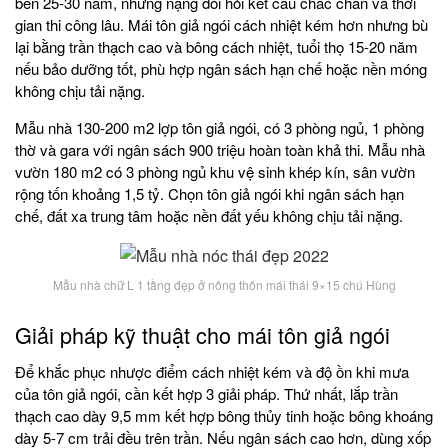
bền 25-30 năm, nhưng nặng đòi hỏi kết cấu chắc chắn và thời
gian thi công lâu. Mái tôn giả ngói cách nhiệt kém hơn nhưng bù
lại bằng trần thạch cao và bông cách nhiệt, tuổi thọ 15-20 năm
nếu bảo dưỡng tốt, phù hợp ngân sách hạn chế hoặc nền móng
không chịu tải nặng.
Mẫu nhà 130-200 m2 lợp tôn giả ngói, có 3 phòng ngủ, 1 phòng
thờ và gara với ngân sách 900 triệu hoàn toàn khả thi. Mẫu nhà
vườn 180 m2 có 3 phòng ngủ khu vệ sinh khép kín, sân vườn
rộng tốn khoảng 1,5 tỷ. Chọn tôn giả ngói khi ngân sách hạn
chế, đất xa trung tâm hoặc nền đất yếu không chịu tải nặng.
Mẫu nhà chữ L 1 tầng đẹp ở nông thôn mái thái 9×15 chú Hùng
Giải pháp kỹ thuật cho mái tôn giả ngói
Để khắc phục nhược điểm cách nhiệt kém và độ ồn khi mưa
của tôn giả ngói, cần kết hợp 3 giải pháp. Thứ nhất, lắp trần
thạch cao dày 9,5 mm kết hợp bông thủy tinh hoặc bông khoáng
dày 5-7 cm trải đều trên trần. Nếu ngân sách cao hơn, dùng xốp