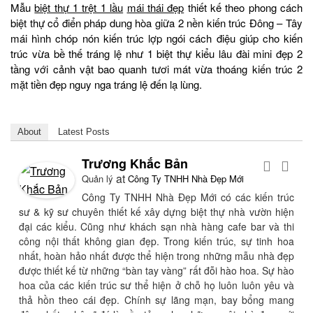
Mẫu
biệt thự 1 trệt 1 lầu
mái thái đẹp
thiết kế theo phong cách
biệt thự cổ điển pháp dung hòa giữa 2 nền kiến trúc Đông – Tây
mái hình chóp nón kiến trúc lợp ngói cách điệu giúp cho kiến
trúc vừa bề thế tráng lệ như 1 biệt thự kiểu lâu đài mini đẹp 2
tầng với cảnh vật bao quanh tươi mát vừa thoáng kiến trúc 2
mặt tiền đẹp nguy nga tráng lệ đến lạ lùng.
About
Latest Posts
Trương Khắc Bản
at
Quản lý
Công Ty TNHH Nhà Đẹp Mới
Công Ty TNHH Nhà Đẹp Mới có các kiến trúc
sư & kỹ sư chuyên thiết kế xây dựng biệt thự nhà vườn hiện
đại các kiểu. Cũng như khách sạn nhà hàng cafe bar và thi
công nội thất không gian đẹp. Trong kiến trúc, sự tinh hoa
nhất, hoàn hảo nhất được thể hiện trong những mẫu nhà đẹp
được thiết kế từ những “bàn tay vàng” rất đỗi hào hoa. Sự hào
hoa của các kiến trúc sư thể hiện ở chỗ họ luôn luôn yêu và
thả hồn theo cái đẹp. Chính sự lãng mạn, bay bổng mang