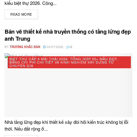
kiểu biệt thự 2026. Công...
READ MORE
DETAILS
Bản vẽ thiết kế nhà truyền thống có tầng lửng đẹp
anh Trung
BY
TRƯƠNG KHẮC BẢN
04/07/2026
0
BIỆT THỰ CẤP 4 MÁI THÁI 2026: TỔNG HỢP 50+ MẪU ĐẸP,
BẢNG CHI PHÍ CHI TIẾT VÀ KINH NGHIỆM XÂY DỰNG TỪ
CHUYÊN GIA
Nhà tầng lửng đẹp khi thiết kế xây đòi hỏi kiến trúc không bị lỗi
thời. Nếu đất rộng ở...