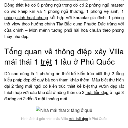
Đông thiết kế có 3 phòng ngủ trong đó có 2 phòng ngủ master
có wc khép kín và 1 phòng ngủ thường, 1 phòng vệ sinh, 1
phòng sinh hoạt chung
kết hợp với karaoke gia đình, 1 phòng
thờ view theo hướng chính Tây Bắc cung Phước Đức trùng với
cửa chính – Môn mệnh tương phối hài hòa chuẩn theo phong
thủy nhà đẹp.
Tổng quan về thông điệp xây Villa
mái thái 1
trệt
1 lầu ở Phú Quốc
Dù sao cũng là 1 phương án thiết kế kiến trúc biệt thự 2 tầng
kiểu pháp đẹp để quý bà con tham khảo thêm. Mẫu biệt thự hiện
đại 2 tầng mái ngói có kiến trúc thiết kế biệt thự vườn đẹp rất
thích hợp với các khu đất ở nông thôn có 2
mặt tiền đẹp
ở ngã 3
đường có 2 đến 3 mặt thoáng mát.
Hình ảnh 4 góc nhìn mẫu Villa
mái thái đẹp
ở Phú Quốc