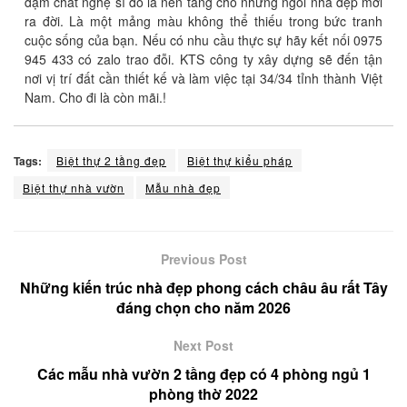
đậm chất nghệ sĩ đó là nền tảng cho những ngôi nhà đẹp mới
ra đời. Là một mảng màu không thể thiếu trong bức tranh
cuộc sống của bạn. Nếu có nhu cầu thực sự hãy kết nối 0975
945 433 có zalo trao đỗi. KTS công ty xây dựng sẽ đến tận
nơi vị trí đất cần thiết kế và làm việc tại 34/34 tỉnh thành Việt
Nam. Cho đi là còn mãi.!
Tags:
Biệt thự 2 tầng đẹp
Biệt thự kiểu pháp
Biệt thự nhà vườn
Mẫu nhà đẹp
Previous Post
Những kiến trúc nhà đẹp phong cách châu âu rất Tây
đáng chọn cho năm 2026
Next Post
Các mẫu nhà vườn 2 tầng đẹp có 4 phòng ngủ 1
phòng thờ 2022