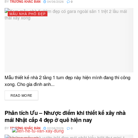
BY
TRƯƠNG KHẮC BẢN
04/06/2026
0
MẪU NHÀ PHỐ ĐẸP
Mẫu thiết kế nhà 2 tầng 1 tum đẹp này hiện mình đang thi công
xong. Cho gia đình anh...
READ MORE
DETAILS
Phân tích Ưu – Nhược điểm khi thiết kế xây nhà
mái Nhật cấp 4 đẹp ở quê hiện nay
BY
TRƯƠNG KHẮC BẢN
02/08/2026
0