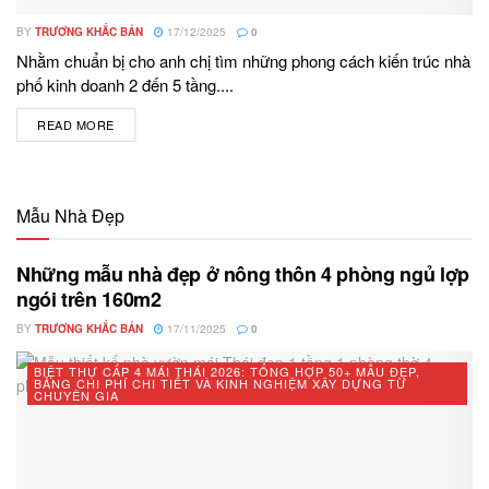
BY
TRƯƠNG KHẮC BẢN
17/12/2025
0
Nhằm chuẩn bị cho anh chị tìm những phong cách kiến trúc nhà
phố kinh doanh 2 đến 5 tầng....
READ MORE
DETAILS
Mẫu Nhà Đẹp
Những mẫu nhà đẹp ở nông thôn 4 phòng ngủ lợp
ngói trên 160m2
BY
TRƯƠNG KHẮC BẢN
17/11/2025
0
BIỆT THỰ CẤP 4 MÁI THÁI 2026: TỔNG HỢP 50+ MẪU ĐẸP,
BẢNG CHI PHÍ CHI TIẾT VÀ KINH NGHIỆM XÂY DỰNG TỪ
CHUYÊN GIA