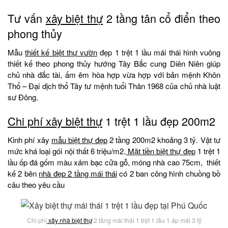
Tư vấn
xây biệt thự
2 tầng tân cổ điển theo
phong thủy
Mẫu
thiết kế biệt thự vườn
đẹp 1 trệt 1 lầu mái thái hình vuông
thiết kế theo phong thủy hướng Tây Bắc cung Diên Niên giúp
chủ nhà đắc tài, ấm êm hòa hợp vừa hợp với bản mệnh Khôn
Thổ – Đại dịch thổ Tây tư mệnh tuổi Thân 1968 của chủ nhà luật
sư Đông.
Chi phí xây biệt thự
1 trệt 1 lầu đẹp 200m2
Kinh phí xây
mẫu biệt thự đẹp
2 tầng 200m2 khoảng 3 tỷ. Vật tư
mức khá loại gói nội thất 6 triệu/m2.
Mặt tiền biệt thự đẹp
1 trệt 1
lầu ốp đá gốm màu xám bạc cửa gỗ, móng nhà cao 75cm, thiết
kế 2 bên
nhà đẹp 2 tầng mái thái
có 2 ban công hình chuồng bồ
câu theo yêu cầu
Chi phí
xây nhà biệt thự
2 tầng mái thái 1 trệt 1 lầu 1 áp mái 3 tỷ