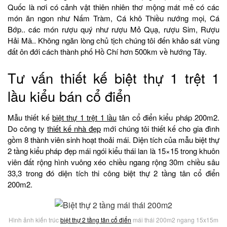
Quốc là nơi có cảnh vật thiên nhiên thơ mộng mát mẻ có các
món ăn ngon như Nấm Tràm, Cá khô Thiều nướng mọi, Cá
Bớp.. các món rượu quý như rượu Mỏ Qụạ, rượu Sim, Rượu
Hải Mã.. Không ngăn lòng chủ tịch chúng tôi đến khảo sát vùng
đất ôn đới cách thành phố Hồ Chí hơn 500km về hướng Tây.
Tư vấn thiết kế biệt thự 1 trệt 1
lầu kiểu bán cổ điển
Mẫu thiết kế
biệt thự 1 trệt 1 lầu
tân cổ điển kiểu pháp 200m2.
Do công ty
thiết kế nhà đẹp
mới chúng tôi thiết kế cho gia đình
gồm 8 thành viên sinh hoạt thoải mái. Diện tích của mẫu biệt thự
2 tầng kiểu pháp đẹp mái ngói kiểu thái lan là 15×15 trong khuôn
viên đất rộng hình vuông xéo chiều ngang rộng 30m chiều sâu
33,3 trong đó diện tích thi công biệt thự 2 tầng tân cổ điển
200m2.
Hình ảnh kiến trúc
biệt thự 2 tầng tân cổ điển
mái thái 200m2 ngang 15x15m