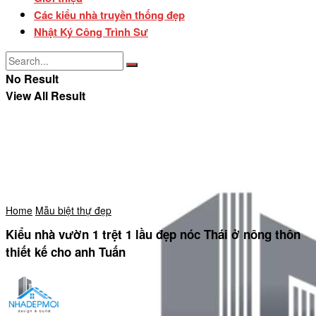
Các kiểu nhà truyền thống đẹp
Nhật Ký Công Trình Sư
No Result
View All Result
Home
Mẫu biệt thự đẹp
Kiểu nhà vườn 1 trệt 1 lầu đẹp nóc Thái ở nông thôn
thiết kế cho anh Tuấn