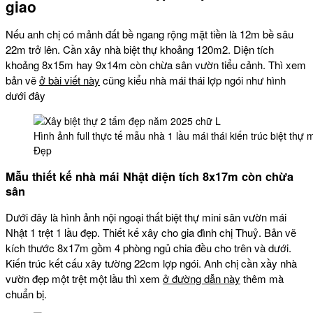
giao
Nếu anh chị có mảnh đất bề ngang rộng mặt tiền là 12m bề sâu
22m trở lên. Cần xây nhà biệt thự khoảng 120m2. Diện tích
khoảng 8x15m hay 9x14m còn chừa sân vườn tiểu cảnh. Thì xem
bản vẽ
ở bài viết này
cũng kiểu nhà mái thái lợp ngói như hình
dưới đây
Hình ảnh full thực tế mẫu nhà 1 lầu mái thái kiến trúc biệt thự
Đẹp
Mẫu thiết kế nhà mái Nhật diện tích 8x17m còn chừa
sân
Dưới đây là hình ảnh nội ngoại thất biệt thự mini sân vườn mái
Nhật 1 trệt 1 lầu đẹp. Thiết kế xây cho gia đình chị Thuỷ. Bản vẽ
kích thước 8x17m gồm 4 phòng ngủ chia đều cho trên và dưới.
Kiến trúc kết cấu xây tường 22cm lợp ngói. Anh chị cần xầy nhà
vườn đẹp một trệt một lầu thì xem
ở đường dẫn này
thêm mà
chuẩn bị.