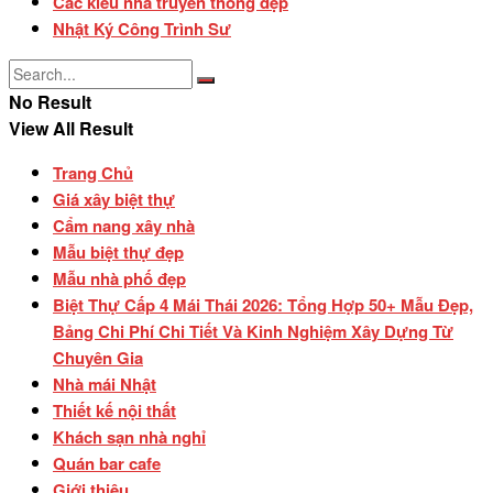
Các kiểu nhà truyền thống đẹp
Nhật Ký Công Trình Sư
No Result
View All Result
Trang Chủ
Giá xây biệt thự
Cẩm nang xây nhà
Mẫu biệt thự đẹp
Mẫu nhà phố đẹp
Biệt Thự Cấp 4 Mái Thái 2026: Tổng Hợp 50+ Mẫu Đẹp,
Bảng Chi Phí Chi Tiết Và Kinh Nghiệm Xây Dựng Từ
Chuyên Gia
Nhà mái Nhật
Thiết kế nội thất
Khách sạn nhà nghỉ
Quán bar cafe
Giới thiệu