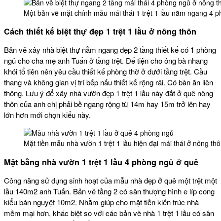
Một bản vẽ mặt chính mẫu mái thái 1 trệt 1 lầu nằm ngang 4 
Cách thiết kế biệt thự đẹp 1 trệt 1 lầu ở nông thôn
Bản vẽ xây nhà biệt thự nằm ngang đẹp 2 tầng thiết kế có 1 phòng
ngủ cho cha mẹ anh Tuấn ở tầng trệt. Để tiện cho ông bà nhang
khói tổ tiên nên yêu cầu thiết kế phòng thờ ở dưới tầng trệt. Cầu
thang và không gian vị trí bếp nấu thiết kế rộng rãi. Có bàn ăn liên
thông. Lưu ý để xây nhà vườn đẹp 1 trệt 1 lầu này đất ở quê nông
thôn của anh chị phải bề ngang rộng từ 14m hay 15m trở lên hay
lớn hơn mới chọn kiểu này.
Mặt tiền mẫu nhà vườn 1 trệt 1 lầu hiện đại mái thái ở nông th
Mặt bằng nhà vườn 1 trệt 1 lầu 4 phòng ngủ ở quê
Công năng sử dụng sinh hoạt của mẫu nhà đẹp ở quê một trệt một
lầu 140m2 anh Tuấn. Bản vẽ tầng 2 có sân thượng hình e líp cong
kiểu bán nguyệt 10m2. Nhằm giúp cho mặt tiền kiến trúc nhà
mềm mại hơn, khác biệt so với các bản vẽ nhà 1 trệt 1 lầu có sân