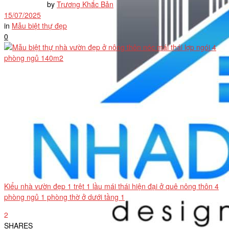
by
Trương Khắc Bản
15/07/2025
in
Mẫu biệt thự đẹp
0
Kiểu nhà vườn đẹp 1 trệt 1 lầu mái thái hiện đại ở quê nông thôn 4
phòng ngủ 1 phòng thờ ở dưới tầng 1
2
SHARES