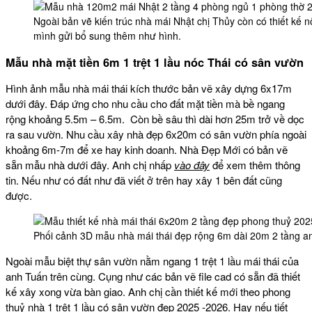
Ngoài bản vẽ kiến trúc nhà mái Nhật chị Thủy còn có thiết kế 
mình gửi bổ sung thêm như hình.
Mẫu nhà mặt tiền 6m 1 trệt 1 lầu nóc Thái có sân vườn
Hình ảnh mẫu nhà mái thái kích thước bản vẽ xây dựng 6x17m
dưới đây. Đáp ứng cho nhu cầu cho đất mặt tiền mà bề ngang
rộng khoảng 5.5m – 6.5m. Còn bề sâu thì dài hơn 25m trở về dọc
ra sau vườn. Nhu cầu xây nhà đẹp 6x20m có sân vườn phía ngoài
khoảng 6m-7m để xe hay kinh doanh. Nhà Đẹp Mới có bản vẽ
sẵn mẫu nhà dưới đây. Anh chị nhấp
vào đây
để xem thêm thông
tin. Nếu như có đất như đã viết ở trên hay xây 1 bên đất cũng
được.
Phối cảnh 3D mẫu nhà mái thái đẹp rộng 6m dài 20m 2 tầng a
Ngoài mẫu biệt thự sân vườn nằm ngang 1 trệt 1 lầu mái thái của
anh Tuấn trên cùng. Cụng như các bản vẽ file cad có sẵn đã thiết
kế xây xong vừa bàn giao. Anh chị cần thiết kế mới theo phong
thuỷ nhà 1 trệt 1 lầu có sân vườn đẹp 2025 -2026. Hay nếu tiết