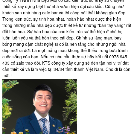
Công Ty TNHH Nhà Đẹp Mới có các kiến trúc sư & kỹ sư chuyên
thiết kế xây dựng biệt thự nhà vườn hiện đại các kiểu. Cũng như
khách sạn nhà hàng cafe bar và thi công nội thất không gian đẹp.
Trong kiến trúc, sự tinh hoa nhất, hoàn hảo nhất được thể hiện
trong những mẫu nhà đẹp được thiết kế từ những “bàn tay vàng” rất
đỗi hào hoa. Sự hào hoa của các kiến trúc sư thể hiện ở chỗ họ
luôn luôn yêu và thả hồn theo cái đẹp. Chính sự lãng mạn, bay
bổng mang đậm chất nghệ sĩ đó là nền tảng cho những ngôi nhà
đẹp mới ra đời. Là một mảng màu không thể thiếu trong bức tranh
cuộc sống của bạn. Nếu có nhu cầu thực sự hãy kết nối 0975 945
433 có zalo trao đỗi. KTS công ty xây dựng sẽ đến tận nơi vị trí đất
cần thiết kế và làm việc tại 34/34 tỉnh thành Việt Nam. Cho đi là còn
mãi.!