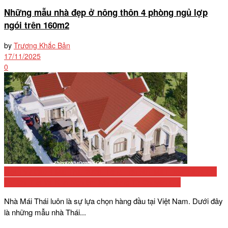
Những mẫu nhà đẹp ở nông thôn 4 phòng ngủ lợp
ngói trên 160m2
by
Trương Khắc Bản
17/11/2025
0
Biệt Thự Cấp 4 Mái Thái 2026: Tổng Hợp 50+ Mẫu Đẹp, Bảng Chi
Phí Chi Tiết Và Kinh Nghiệm Xây Dựng Từ Chuyên Gia
Nhà Mái Thái luôn là sự lựa chọn hàng đầu tại Việt Nam. Dưới đây
là những mẫu nhà Thái...