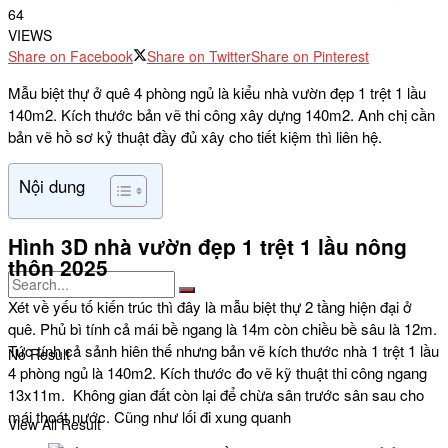
64
VIEWS
Share on Facebook
Share on Twitter
Share on Pinterest
Mẫu biệt thự ở quê 4 phòng ngủ là kiểu nhà vườn đẹp 1 trệt 1 lầu
140m2. Kích thước bản vẽ thi công xây dựng 140m2. Anh chị cần
bản vẽ hồ sơ kỷ thuật đầy đủ xây cho tiết kiệm thì liên hệ.
Nội dung
Hình 3D nhà vườn đẹp 1 trệt 1 lầu nông
thôn 2025
Xét về yếu tố kiến trúc thì đây là mẫu biệt thự 2 tầng hiện đại ở
quê. Phủ bì tính cả mái bề ngang là 14m còn chiều bề sâu là 12m.
Tức tính cả sảnh hiên thế nhưng bản vẽ kích thước nhà 1 trệt 1 lầu
No Result
4 phòng ngủ là 140m2. Kích thước đo vẽ kỹ thuật thi công ngang
13x11m. Không gian đất còn lại để chừa sân trước sân sau cho
mái thoát nước. Cũng như lối đi xung quanh
View All Result