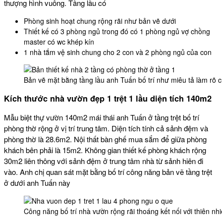
thượng hình vuông. Tầng lầu có
Phòng sinh hoạt chung rộng rãi như bản vẽ dưới
Thiết kế có 3 phòng ngủ trong đó có 1 phòng ngủ vợ chồng
master có wc khép kín
1 nhà tắm vệ sinh chung cho 2 con và 2 phòng ngủ của con
Bản vẽ mặt bằng tầng lầu anh Tuấn bố trí như miêu tả làm rõ củ
Kích thước nhà vườn đẹp 1 trệt 1 lầu diện tích 140m2
Mẫu biệt thự vườn 140m2 mái thái anh Tuấn ở tầng trệt bố trí
phòng thờ rộng ở vị trí trung tâm. Diện tích tính cả sảnh đệm và
phòng thờ là 28.6m2. Nội thất bàn ghế mua sắm để giữa phòng
khách bên phải là 15m2. Không gian thiết kế phòng khách rộng
30m2 liên thông với sảnh đệm ở trung tâm nhà từ sảnh hiên đi
vào. Anh chị quan sát mặt bằng bố trí công năng bản vẽ tầng trệt
ở dưới anh Tuấn này
Công năng bố trí nhà vườn rộng rãi thoáng kết nối với thiên nh