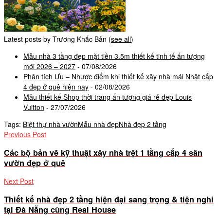
Latest posts by Trương Khắc Bản
(
see all
)
Mẫu nhà 3 tầng đẹp mặt tiền 3.5m thiết kế tinh tế ấn tượng
mới 2026 – 2027
- 07/08/2026
Phân tích Ưu – Nhược điểm khi thiết kế xây nhà mái Nhật cấp
4 đẹp ở quê hiện nay
- 02/08/2026
Mẫu thiết kế Shop thời trang ấn tượng giá rẻ đẹp Louis
Vuitton
- 27/07/2026
Tags:
Biệt thự nhà vườn
Mẫu nhà đẹp
Nhà đẹp 2 tầng
Previous Post
Các bộ bản vẽ kỹ thuật xây nhà trệt 1 tầng cấp 4 sân
vườn đẹp ở quê
Next Post
Thiết kế nhà đẹp 2 tầng hiện đại sang trọng & tiện nghi
tại Đà Nẵng cùng Real House