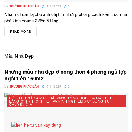
BY
TRƯƠNG KHẮC BẢN
17/12/2025
0
Nhằm chuẩn bị cho anh chị tìm những phong cách kiến trúc nhà
phố kinh doanh 2 đến 5 tầng....
READ MORE
DETAILS
Mẫu Nhà Đẹp
Những mẫu nhà đẹp ở nông thôn 4 phòng ngủ lợp
ngói trên 160m2
BY
TRƯƠNG KHẮC BẢN
17/11/2025
0
BIỆT THỰ CẤP 4 MÁI THÁI 2026: TỔNG HỢP 50+ MẪU ĐẸP,
BẢNG CHI PHÍ CHI TIẾT VÀ KINH NGHIỆM XÂY DỰNG TỪ
CHUYÊN GIA