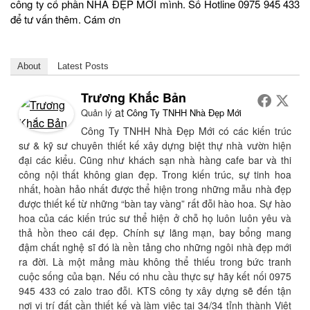
công ty cổ phần NHÀ ĐẸP MỚI mình. Số Hotline 0975 945 433
để tư vấn thêm. Cám ơn
About
Latest Posts
Trương Khắc Bản
at
Quản lý
Công Ty TNHH Nhà Đẹp Mới
Công Ty TNHH Nhà Đẹp Mới có các kiến trúc
sư & kỹ sư chuyên thiết kế xây dựng biệt thự nhà vườn hiện
đại các kiểu. Cũng như khách sạn nhà hàng cafe bar và thi
công nội thất không gian đẹp. Trong kiến trúc, sự tinh hoa
nhất, hoàn hảo nhất được thể hiện trong những mẫu nhà đẹp
được thiết kế từ những “bàn tay vàng” rất đỗi hào hoa. Sự hào
hoa của các kiến trúc sư thể hiện ở chỗ họ luôn luôn yêu và
thả hồn theo cái đẹp. Chính sự lãng mạn, bay bổng mang
đậm chất nghệ sĩ đó là nền tảng cho những ngôi nhà đẹp mới
ra đời. Là một mảng màu không thể thiếu trong bức tranh
cuộc sống của bạn. Nếu có nhu cầu thực sự hãy kết nối 0975
945 433 có zalo trao đỗi. KTS công ty xây dựng sẽ đến tận
nơi vị trí đất cần thiết kế và làm việc tại 34/34 tỉnh thành Việt