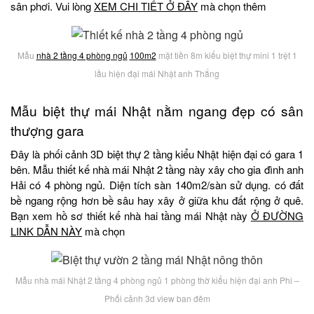
sân phơi. Vui lòng
XEM CHI TIẾT Ở ĐÂY
mà chọn thêm
Mẫu
nhà 2 tầng 4 phòng ngủ
100m2
mặt tiền 8m kiểu biệt thự mini 1 trệt 1
lầu hiện đại mái Nhật anh Thắng
Mẫu biệt thự mái Nhật nằm ngang đẹp có sân
thượng gara
Đây là phối cảnh 3D biệt thự 2 tầng kiểu Nhật hiện đại có gara 1
bên. Mẫu thiết kế nhà mái Nhật 2 tầng này xây cho gia đình anh
Hải có 4 phòng ngủ. Diện tích sàn 140m2/sàn sử dụng. có đất
bề ngang rộng hơn bề sâu hay xây ở giữa khu đất rộng ở quê.
Bạn xem hồ sơ thiết kế nhà hai tầng mái Nhật này
Ở ĐƯỜNG
LINK DẪN NÀY
mà chọn
Mẫu nhà mái Nhật 2 tầng 4 phòng ngủ 1 phòng thờ kiểu hiện đại anh Phi –
Phối cảnh 3d view ban đêm