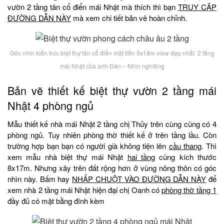
vườn 2 tầng tân cổ điển mái Nhật mà thích thì bạn
TRUY CẬP
ĐƯỜNG DẪN NÀY
mà xem chi tiết bản vẽ hoàn chỉnh.
Góc nhìn kiến trúc biệt thự tân cổ điển mặt tiền 9x18m view đẹp nhất 2 tầng
mái Nhật của anh Đán – Nhìn nghiêng
Bản vẽ thiết kế biệt thự vườn 2 tầng mái
Nhật 4 phòng ngủ
Mẫu thiết kế nhà mái Nhật 2 tầng chị Thủy trên cùng cũng có 4
phòng ngủ. Tuy nhiên phòng thờ thiết kế ở trên tầng lầu. Còn
trường hợp bạn bạn có người già không tiện lên
cầu thang
. Thì
xem mẫu nhà biệt thự mái Nhật
hai tầng
cũng kích thước
8x17m. Nhưng xây trên đất rộng hơn ở vùng nông thôn có góc
nhìn này. Bấm hay
NHẤP CHUỘT VÀO ĐƯỜNG DẪN NÀY
để
xem nhà 2 tầng mái Nhật hiện đại chị Oanh có
phòng thờ tầng 1
đầy đủ có mặt bằng đính kèm