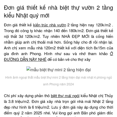
Đơn giá thiết kế nhà biệt thự vườn 2 tầng
kiểu Nhật quý mới
Đơn giá thiết kế
kiến trúc nhà vườn
2 tầng hiện nay 120k/m2 .
Trong đó công ty khác nhận 140 đến 180k/m2. Đơn giá thiết kế
nội thất 3d 120k/m2. Tuy nhiên NHÀ ĐẸP MỚI là cống hiến
nhằm giúp anh chị thoải mái hơn. Sống hãy cho đi rồi nhận lại.
Anh chị xem mẫu nhà 120m2 thiết kế với diện tích 8x15m của
gia đình anh Phong. Hình như sau và nhớ tham khảo
Ở
ĐƯỜNG DẪN NÀY NHÉ
để có bản vẽ cho thợ xây
Hình ảnh ngoại thất mẫu biệt thự mini 2 tầng hiện đại mái nhật 4 phòng ngủ
anh Phong năm 2024
Chi phí xây dựng phần thô
biệt thự mái ngói
kiểu Nhật chị Thủy
là 3.8 triệu/m2. Đơn giá xây nhà trọn gói nhà mái Nhật 2 tầng
đẹp như hình là 6 triệu/m2. Lưu ý đơn giá này áp dụng cho thời
điểm quý 2 năm 2025 nhé. Vui lòng gọi anh Bản phó giám đốc