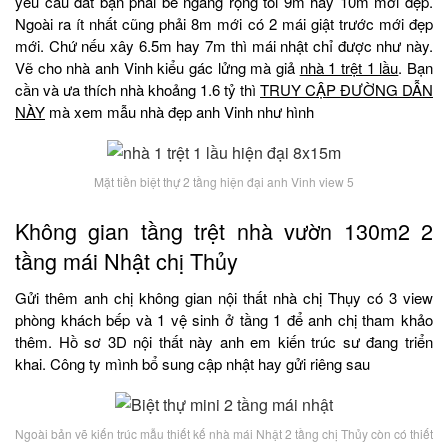
yêu cầu đất bạn phải bề ngang rộng tối 9m hay 10m mới đẹp.
Ngoài ra ít nhất cũng phải 8m mới có 2 mái giật trước mới đẹp
mới. Chứ nếu xây 6.5m hay 7m thì mái nhật chỉ được như này.
Vẽ cho nhà anh Vinh kiểu gác lửng mà giả
nhà 1 trệt 1 lầu
. Bạn
cần và ưa thích nhà khoảng 1.6 tỷ thì
TRUY CẬP ĐƯỜNG DẪN
NÀY
mà xem mẫu nhà đẹp anh Vinh như hình
Mặt tiền biệt thự 2 tầng hiện đại anh Vinh view 5
Không gian tầng trệt nhà vườn 130m2 2
tầng mái Nhật chị Thủy
Gửi thêm anh chị không gian nội thất nhà chị Thụy có 3 view
phòng khách bếp và 1 vệ sinh ở tầng 1 để anh chị tham khảo
thêm. Hồ sơ 3D nội thất này anh em kiến trúc sư đang triển
khai. Công ty mình bổ sung cập nhật hay gửi riêng sau
Ngoài bản vẽ kiến trúc mẫu thiết kế nhà mái Nhật 2 tầng chị Thủy còn có thiết