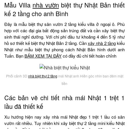
Mẫu Villa
nhà vườn
biệt thự Nhật Bản thiết
kế 2 tầng cho anh Bình
Đây là mẫu biệt thự sân vườn 2 tầng kiểu villa ở ngoại ô. Phù
hợp với các đại gia bất động sản trúng đất và cần xây biệt thự
sinh thái nghỉ dưỡng. Với chi phí đầu tư khoảng 4 đến 5 tỷ như
hồ sơ thiết kế biệt thự Nhật Bản 2 tầng. Cần
xây nhà 2 tầng
kiểu
Nhật như mẫu biệt thự phong cách Nhật Bản hình dưới anh
Tuấn. Bạn
BẤM XEM TẠI ĐÂY
có đầy đủ chi tiết hoàn chỉnh
Phối cảnh 3D
nhà biệt thự 2 tầng
mái Nhật anh Hiền góc nhìn ban đêm mặt
tiền
Các bản vẽ chi tiết nhà mái Nhật 1 trệt 1
lầu đã thiết kế
Xu hướng hiện nay xây nhà mái Nhật đẹp 1 trệt 1 lầu có sân
vườn rất nhiều. Tuy nhiên khi xây biệt thự 2 tầng mini kiểu Nhật