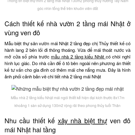
Thông tin biệt thự mini 2 tầng mái Nhật 130m2 phong thủy hướng Tây Nam
góc nhìn tổng thể trên khuôn viên đất
Cách thiết kế nhà vườn 2 tầng mái Nhật ở
vùng ven đô
Mẫu biệt thự sân vườn mái Nhật 2 tầng đẹp chị Thủy thiết kế có
hành lang 2 bên lối đi thông thoáng. Vừa để mái thoát nước và
mở cửa sổ phía trước
mẫu nhà 2 tầng kiểu Nhật
có chòi nghĩ
hình lục giác. Do nhà cần để ô tô bên ngoài nên phương án thiết
kế tư vấn cho gia đình có thêm mái che nắng mưa. Đây là hình
ảnh phối cảnh bản vẽ chi tiết nhà 2 tầng mái Nhật
Mẫu nhà 2 tầng kiểu Nhật mái ngói thiết kế hiện đại kích thước 8x17m
khoảng 1 sàn sử dụng 130m2 rộng rãi theo phong thủy tuổi Thân
Nhu cầu thiết kế
xây nhà biệt thự
ven đô
mái Nhật hai tầng