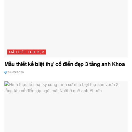
MẪU BIỆT THỰ ĐẸP
Mẫu thiết kế biệt thự cổ điển đẹp 3 tầng anh Khoa
04/05/2026