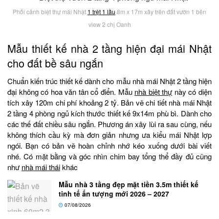
Phối cảnh biệt thự mái Nhật
1 trệt 1 lầu
8m x 17m xây trên đất vườn 1 bên
view 2 chị Oanh
Mẫu thiết kế nhà 2 tầng hiện đại mái Nhật
cho đất bề sâu ngắn
Chuẩn kiến trúc thiết kế dành cho mẫu nhà mái Nhật 2 tầng hiện
đại không có hoa văn tân cổ điển. Mẫu
nhà biệt thự
này có diện
tích xây 120m chi phí khoảng 2 tỷ. Bản vẽ chi tiết nhà mái Nhật
2 tầng 4 phòng ngủ kích thước thiết kế 9x14m phù bì. Dành cho
các thế đất chiều sâu ngắn. Phương án xây lùi ra sau cùng, nếu
không thích cầu kỳ mà đơn giản nhưng ưa kiểu mái Nhật lợp
ngói. Bạn có bản vẽ hoàn chỉnh nhớ kéo xuống dưới bài viết
nhé. Có mặt bằng và góc nhìn chim bay tổng thể đầy đủ cũng
như
nhà mái thái
khác
Mẫu nhà 3 tầng đẹp mặt tiền 3.5m thiết kế
tinh tế ấn tượng mới 2026 – 2027
07/08/2026