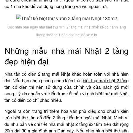
có 1 nhà kho để vật dụng nông trang và wc ngoài trời.
Góc nhìn ban ngày nhà biệt thự mini 2 tầng mái nhật thiết kế có hành lang
thông thoáng 1 bên cho nơi để xe ô tô
Những mẫu nhà mái Nhật 2 tầng
đẹp hiện đại
Nhà tân cổ điển 2 tầng
mái Nhật khác hoàn toàn với nhà hiện
đại. Nếu bạn chọn phong cách kiến trúc
biệt thự mái nhật 2 tầng
tân cổ điển thì nên sử dụng cửa chính và cửa nách gỗ mới
sang. Lý do chuẩn với kiến trúc kết cấu vì nhà biệt thự mái Nhật
tân cổ điển có chỉ phào nhiều.
Ngoài ra còn trang trí thêm hoa văn phù điêu cho chuẩn kiến
trúc biệt thự tân cổ điển 2 tầng kiểu lợp
ngói mái Nhật
. Mình ví
dụ như bản vẽ chi tiết nhà mái nhật 2 tầng 9x18m trên đất rộng
20m dài 30m gia đình anh Đán này. Nếu nhìn
hình biệt thự
sân