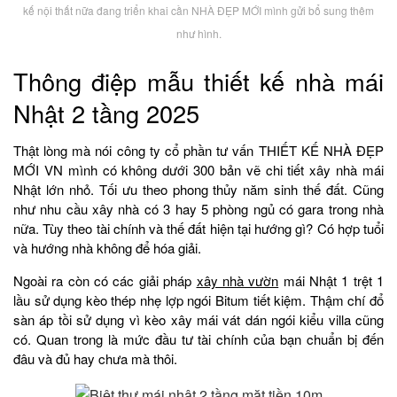
kế nội thất nữa đang triển khai cần NHÀ ĐẸP MỚI mình gửi bổ sung thêm
như hình.
Thông điệp mẫu thiết kế nhà mái
Nhật 2 tầng 2025
Thật lòng mà nói công ty cổ phần tư vấn THIẾT KẾ NHÀ ĐẸP
MỚI VN mình có không dưới 300 bản vẽ chi tiết xây nhà mái
Nhật lớn nhỏ. Tối ưu theo phong thủy năm sinh thế đất. Cũng
như nhu cầu xây nhà có 3 hay 5 phòng ngủ có gara trong nhà
nữa. Tùy theo tài chính và thế đất hiện tại hướng gì? Có hợp tuổi
và hướng nhà không để hóa giải.
Ngoài ra còn có các giải pháp
xây nhà vườn
mái Nhật 1 trệt 1
lầu sử dụng kèo thép nhẹ lợp ngói Bitum tiết kiệm. Thậm chí đổ
sàn áp tồi sử dụng vì kèo xây mái vát dán ngói kiểu villa cũng
có. Quan trong là mức đầu tư tài chính của bạn chuẩn bị đến
đâu và đủ hay chưa mà thôi.