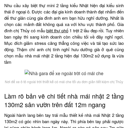
Nhu cầu xây biệt thự mini 2 tầng kiểu Nhật hiện đại kiểu sinh
thái ở ngoại ô. Được các đại gia kinh doanh thành đạt nhắm đến
để thư giãn cùng gia đình anh em bạn hữu nghĩ dưỡng. Nhất là
chọn các mảnh đất không quá xa với khu vực thành phố. Gia
đình chị Thủy có mẫu
biệt thự phố
1 trệt 2 lầu đẹp rồi. Tuy nhiên
ban ngày thì sang kinh doanh còn chiều tối về đây nghỉ ngơi.
Mục đích giảm stress căng thẳng công việc và tái tạo sức lao
động. Thậm chí anh chị tính nghỉ hưu dưỡng già ở quê cũng
chọn mẫu nhà mái nhật 2 tầng hiện đại 130m2 sử dụng là vừa
tầm
Nơi để xe ô tô ngoài trời thiết kế có mái che tối ưu đơn giản tiết kiệm chị Thủy
Làm rõ bản vẽ chi tiết nhà mái nhật 2 tầng
130m2 sân vườn trên đất 12m ngang
Ngoài hành lang bên tay trái mẫu thiết kế nhà mái Nhật 2 tầng
130m2 có góc nhìn ban ngày này. Thì phía bên tay phải ngược
lại cũng chừa hành lang 1m. Ngoài ra còn có sân sau 7m nữa