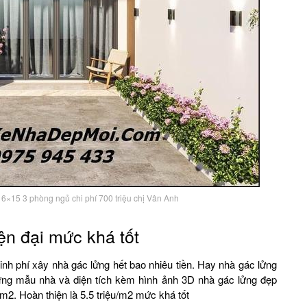
6×15 3 phòng ngủ chi phí 700 triệu chị Vân Anh
iện đại mức khá tốt
nh phí xây nhà gác lửng hết bao nhiêu tiền. Hay nhà gác lửng
ừng mẫu nhà và diện tích kèm hình ảnh 3D nhà gác lửng đẹp
/m2. Hoàn thiện là 5.5 triệu/m2 mức khá tốt