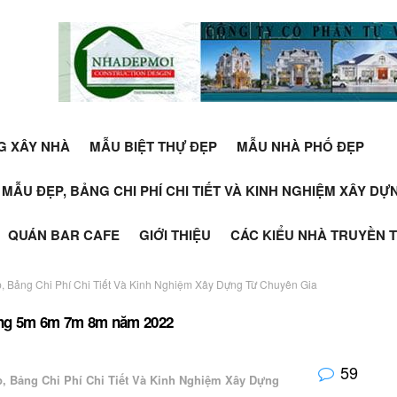
G XÂY NHÀ
MẪU BIỆT THỰ ĐẸP
MẪU NHÀ PHỐ ĐẸP
+ MẪU ĐẸP, BẢNG CHI PHÍ CHI TIẾT VÀ KINH NGHIỆM XÂY D
QUÁN BAR CAFE
GIỚI THIỆU
CÁC KIỂU NHÀ TRUYỀN 
, Bảng Chi Phí Chi Tiết Và Kinh Nghiệm Xây Dựng Từ Chuyên Gia
 rong 5m 6m 7m 8m năm 2022
59
p, Bảng Chi Phí Chi Tiết Và Kinh Nghiệm Xây Dựng