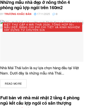
Những mẫu nhà đẹp ở nông thôn 4
phòng ngủ lợp ngói trên 160m2
BY
17/11/2025
TRƯƠNG KHẮC BẢN
0
BIỆT THỰ CẤP 4 MÁI THÁI 2026: TỔNG HỢP 50+
MẪU ĐẸP, BẢNG CHI PHÍ CHI TIẾT VÀ KINH NGHIỆM
XÂY DỰNG TỪ CHUYÊN GIA
Nhà Mái Thái luôn là sự lựa chọn hàng đầu tại Việt
Nam. Dưới đây là những mẫu nhà Thái...
READ MORE
DETAILS
Full bản vẽ nhà mái nhật 2 tầng 4 phòng
ngủ kết cấu lợp ngói có sân thượng