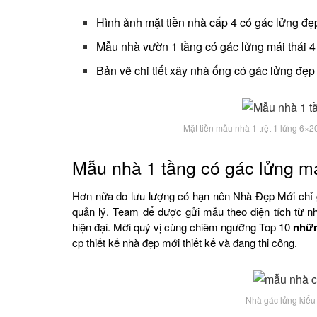
Hình ảnh mặt tiền nhà cấp 4 có gác lửng đẹ
Mẫu nhà vườn 1 tầng có gác lửng mái thái 
Bản vẽ chi tiết xây nhà ống có gác lửng đẹp
Mặt tiền mẫu nhà 1 trệt 1 lửng 6×2
Mẫu nhà 1 tầng có gác lửng má
Hơn nữa do lưu lượng có hạn nên Nhà Đẹp Mới chỉ gử
quản lý. Team để được gửi mẫu theo diện tích từ n
hiện đại. Mời quý vị cùng chiêm ngưỡng Top 10
nhữ
cp thiết kế nhà đẹp mới thiết kế và đang thi công.
Nhà gác lửng kiểu