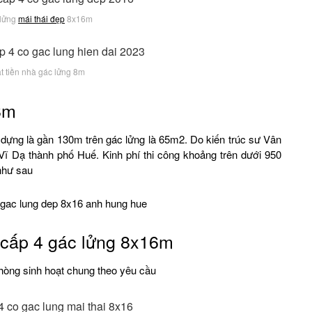
 lửng
mái thái đẹp
8x16m
 tiền nhà gác lửng 8m
8m
 dựng là gần 130m trên gác lửng là 65m2. Do kiến trúc sư Vân
ĩ Dạ thành phố Huế. Kinh phí thi công khoảng trên dưới 950
 như sau
cấp 4 gác lửng 8x16m
hòng sinh hoạt chung theo yêu cầu