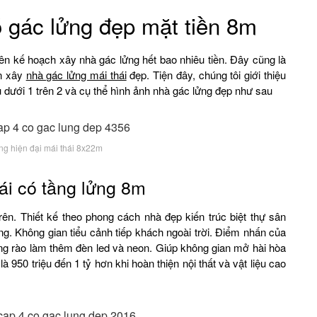
 gác lửng đẹp mặt tiền 8m
lên kế hoạch xây nhà gác lửng hết bao nhiêu tiền. Đây cũng là
ấn xây
nhà gác lửng mái thái
đẹp. Tiện đây, chúng tôi giới thiệu
dưới 1 trên 2 và cụ thể hình ảnh nhà gác lửng đẹp như sau
ng hiện đại mái thái 8x22m
ái có tầng lửng 8m
ên. Thiết kế theo phong cách nhà đẹp kiến trúc biệt thự sân
g. Không gian tiểu cảnh tiếp khách ngoài trời. Điểm nhấn của
ng rào làm thêm đèn led và neon. Giúp không gian mở hài hòa
à 950 triệu đến 1 tỷ hơn khi hoàn thiện nội thất và vật liệu cao