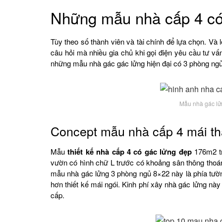
Những mẫu nhà cấp 4 có
Tùy theo số thành viên và tài chính để lựa chọn. Và 
câu hỏi mà nhiều gia chủ khi gọi điện yêu cầu tư v
những mẫu nhà gác gác lửng hiện đại có 3 phòng ngủ 
Mẫu nhà gác lử
Concept mẫu nhà cấp 4 mái th
Mẫu
thiết kế nhà cấp 4 có gác lửng đẹp
176m2 tr
vườn có hình chữ L trước có khoảng sân thông thoán
mẫu nhà gác lửng 3 phòng ngủ 8×22 này là phía tườ
hơn thiết kế mái ngói. Kinh phí xây nhà gác lửng này l
cấp.