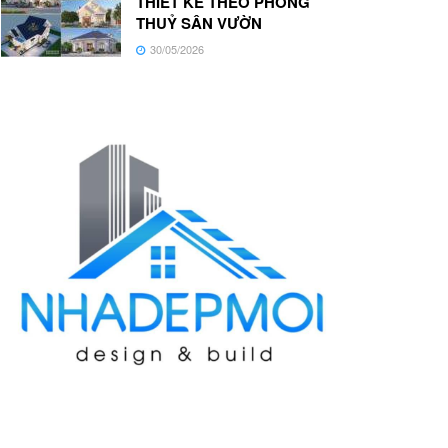
THIẾT KẾ THEO PHONG
THUỶ SÂN VƯỜN
30/05/2026