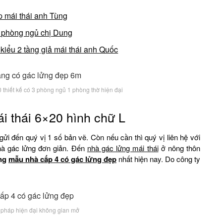
p mái thái anh Tùng
4 phòng ngủ chị Dung
 kiểu 2 tầng giả mái thái anh Quốc
0 thiết kế có 3 phòng ngủ 1 phòng thờ hiện đại
i thái 6×20 hình chữ L
i đến quý vị 1 số bản vẽ. Còn nếu cần thì quý vị liên hệ với
hà gác lửng đơn giản. Đến
nhà gác lửng mái thái
ở nông thôn
ng
mẫu nhà cấp 4 có gác lửng đẹp
nhất hiện nay. Do công ty
 pháp hiện đại không gian mở