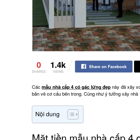
0
1.4k
Share on Facebook
SHARES
VIEWS
Các
mẫu nhà cấp 4 có gác lửng đẹp
này đã xây xo
bản vẽ cơ cấu bên trong. Cũng như ý tưởng xây nhà 1
Nội dung
Mặt tiền mẫu nhà cấp 4 