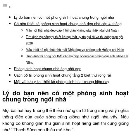
Lý do bạn nên có một phòng sinh hoạt chung trong ngôi nhà
Có nên thiết kế phòng sinh hoạt chung nhỏ đẹp nhà cấp 4 không
Mẫu nội thất nhà đẹp cấp 4 tối giản không gian hiện đại chị Ngân
Tìm dịch vụ công ty thiết kế nội thất uy tín giá rẻ và thi công trọn gói
2026
Mẫu thiết kế nội thất nhà mái Nhật đẹp vợ chồng anh Hoàng chị Hiền
Hình ảnh thi công nội thất căn hộ đẹp phong cách hiện đại anh Khoa Đà
Nẵng
Phòng sinh hoạt chung nhà ống nhỏ gọn
Cách bố trí phòng sinh hoạt chung tầng 2 biệt thự rộng rãi
Một vài lưu ý khi thiết kế phòng sinh hoạt chung hiện nay
Lý do bạn nên có một phòng sinh hoạt
chung trong ngôi nhà
Một bài hát hay không thể thiếu những ca từ trong sáng và ý nghĩa
thông điệp của cuộc sống cũng giống như ngôi nhà vậy. Nếu
không có không gian thư giãn sinh hoạt riêng biệt thì cũng giống
như ” Thạch Sùng còn thiếu mẻ kho “.