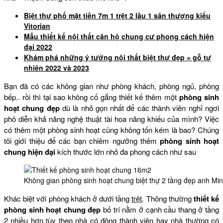
Biệt thự phố mặt tiền 7m 1 trệt 2 lầu 1 sân thượng kiểu
Vitorian
Mẫu thiết kế nội thất căn hộ chung cư phong cách hiện
đại 2022
Khám phá những ý tưởng nội thất biệt thự đẹp = gỗ tự
nhiên 2022 và 2023
Bạn đã có các không gian như phòng khách, phòng ngủ, phòng
bếp.. rồi thì tại sao không cố gắng thiết kế thêm một
phòng sinh
hoạt chung đẹp
dù là nhỏ gọn nhất để các thành viên nghỉ ngơi
phô diễn khả năng nghệ thuật tài hoa năng khiếu của mình? Việc
có thêm một phòng sinh hoạt cũng không tốn kém là bao? Chúng
tôi giới thiệu để các bạn chiêm ngưỡng thêm
phòng sinh hoạt
chung hiện đại
kích thước lớn nhỏ đa phong cách như sau
Không gian phòng sinh hoạt chung biệt thự 2 tầng đẹp anh Min
Khác biệt với phòng khách ở dưới tầng
trệt
. Thông thường
thiết kế
phòng sinh hoạt chung đẹp
bố trí nằm ở cạnh cầu thang ở tầng
2 nhiều hơn tùy theo nhà có đông thành viên hay nhà thường có