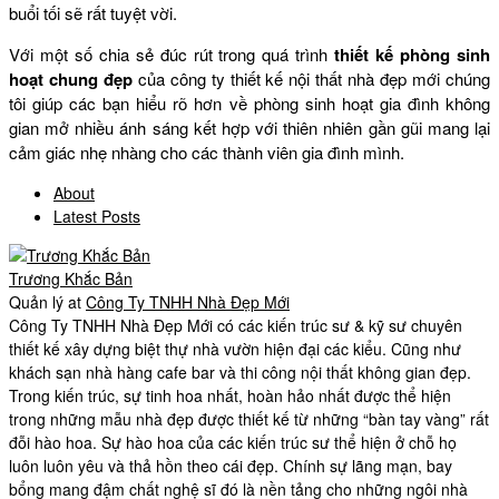
buổi tối sẽ rất tuyệt vời.
Với một số chia sẻ đúc rút trong quá trình
thiết kế phòng sinh
hoạt chung đẹp
của công ty thiết kế nội thất nhà đẹp mới chúng
tôi giúp các bạn hiểu rõ hơn về phòng sinh hoạt gia đình không
gian mở nhiều ánh sáng kết hợp với thiên nhiên gần gũi mang lại
cảm giác nhẹ nhàng cho các thành viên gia đình mình.
About
Latest Posts
Trương Khắc Bản
Quản lý
at
Công Ty TNHH Nhà Đẹp Mới
Công Ty TNHH Nhà Đẹp Mới có các kiến trúc sư & kỹ sư chuyên
thiết kế xây dựng biệt thự nhà vườn hiện đại các kiểu. Cũng như
khách sạn nhà hàng cafe bar và thi công nội thất không gian đẹp.
Trong kiến trúc, sự tinh hoa nhất, hoàn hảo nhất được thể hiện
trong những mẫu nhà đẹp được thiết kế từ những “bàn tay vàng” rất
đỗi hào hoa. Sự hào hoa của các kiến trúc sư thể hiện ở chỗ họ
luôn luôn yêu và thả hồn theo cái đẹp. Chính sự lãng mạn, bay
bổng mang đậm chất nghệ sĩ đó là nền tảng cho những ngôi nhà