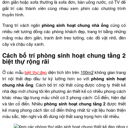
đơn giản hoặc sofa thường là sofa đơn, bàn uống nước, có TV để
giải trí các thành viên cùng nhau xem phim các chương trình
truyền hình.
Trang trí vách ngăn
phòng sinh hoạt chung nhà ống
cũng có
nhiều nét tương đồng các phòng khách đẹp, trang trí bằng những
mảng màu đơn giản, tranh ảnh treo tường, các đồ vật nhỏ, đèn
cây và chậu cây xanh.
Cách bố trí phòng sinh hoạt chung tầng 2
biệt thự rộng rãi
Ở các mẫu
biệt thự đẹp
diện tích lớn trên
100m2
không gian trang
trí nội thất đẹp đầu tư kỹ lưỡng hơn so với
phòng sinh hoạt
chung nhà ống
. Cách bố trí nội thất cũng được công ty thiết kế
nhà đẹp mới chúng tôi lên phương án thiết kế có nhiều phong cách
khác nhau tập trung mấu chốt có 3 phong cách: Cổ điển, hiện đại
và tân cổ điển. Nhiều
phòng sinh hoạt chung tầng 2
được thiết
kế mang phong cách tân cổ điển thống nhất từ vật liệu hoàn thiện
màu sắc, tiện nghi và đồ dùng nội thất sang trọng hơn rất nhiều.