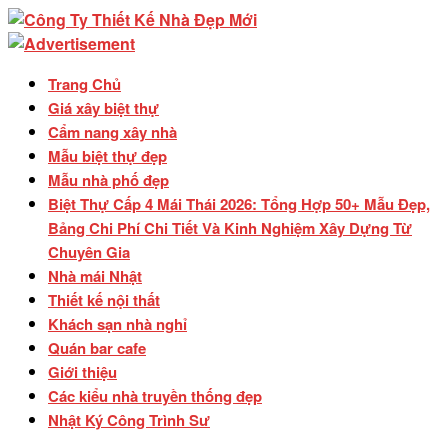
Trang Chủ
Giá xây biệt thự
Cẩm nang xây nhà
Mẫu biệt thự đẹp
Mẫu nhà phố đẹp
Biệt Thự Cấp 4 Mái Thái 2026: Tổng Hợp 50+ Mẫu Đẹp,
Bảng Chi Phí Chi Tiết Và Kinh Nghiệm Xây Dựng Từ
Chuyên Gia
Nhà mái Nhật
Thiết kế nội thất
Khách sạn nhà nghỉ
Quán bar cafe
Giới thiệu
Các kiểu nhà truyền thống đẹp
Nhật Ký Công Trình Sư