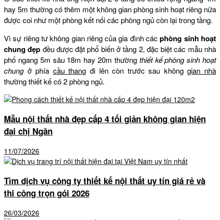
hay 5m thường có thêm một không gian phòng sinh hoạt riêng nữa
được coi như một phòng kết nối các phòng ngủ còn lại trong tầng.
Vì sự riêng tư không gian riêng của gia đình các
phòng sinh hoạt
chung đẹp
đều được đặt phổ biến ở tầng 2, đặc biệt các mẫu nhà
phố ngang 5m sâu 18m hay 20m thường
thiết kế phòng sinh hoạt
chung
ở phía
cầu thang
đi lên còn trước sau không
gian nhà
thường thiết kế có 2 phòng ngủ.
Mẫu nội thất nhà đẹp cấp 4 tối giản không gian hiện
đại chị Ngân
11/07/2026
Tìm dịch vụ công ty thiết kế nội thất uy tín giá rẻ và
thi công trọn gói 2026
26/03/2026