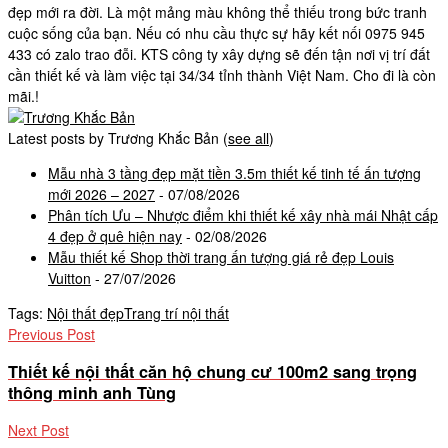
đẹp mới ra đời. Là một mảng màu không thể thiếu trong bức tranh
cuộc sống của bạn. Nếu có nhu cầu thực sự hãy kết nối 0975 945
433 có zalo trao đỗi. KTS công ty xây dựng sẽ đến tận nơi vị trí đất
cần thiết kế và làm việc tại 34/34 tỉnh thành Việt Nam. Cho đi là còn
mãi.!
Latest posts by Trương Khắc Bản
(
see all
)
Mẫu nhà 3 tầng đẹp mặt tiền 3.5m thiết kế tinh tế ấn tượng
mới 2026 – 2027
- 07/08/2026
Phân tích Ưu – Nhược điểm khi thiết kế xây nhà mái Nhật cấp
4 đẹp ở quê hiện nay
- 02/08/2026
Mẫu thiết kế Shop thời trang ấn tượng giá rẻ đẹp Louis
Vuitton
- 27/07/2026
Tags:
Nội thất đẹp
Trang trí nội thất
Previous Post
Thiết kế nội thất căn hộ chung cư 100m2 sang trọng
thông minh anh Tùng
Next Post