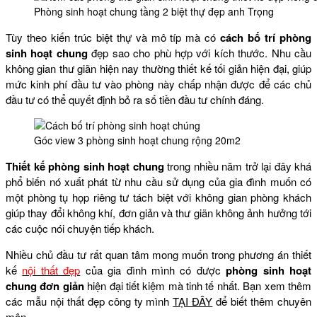
Phòng sinh hoạt chung tầng 2 biệt thự đẹp anh Trọng
Tùy theo kiến trúc biệt thự và mô típ mà có
cách bố trí phòng
sinh hoạt chung
đẹp sao cho phù hợp với kích thước. Nhu cầu
không gian thư giãn hiện nay thường thiết kế tối giản hiện đại, giúp
mức kinh phí đầu tư vào phòng này chấp nhận được để các chủ
đầu tư có thể quyết định bỏ ra số tiền đầu tư chính đáng.
Góc view 3 phòng sinh hoạt chung rộng 20m2
Thiết kế phòng sinh hoạt chung
trong nhiều năm trở lại đây khá
phổ biến nó xuất phát từ nhu cầu sử dụng của gia đình muốn có
một phòng tụ họp riêng tư tách biệt với không gian phòng khách
giúp thay đổi không khí, đơn giản và thư giãn không ảnh hưởng tới
các cuộc nói chuyện tiếp khách.
Nhiều chủ đầu tư rất quan tâm mong muốn trong phương án thiết
kế
nội thất đẹp
của gia đình mình có được
phòng sinh hoạt
chung đơn giản
hiện đại tiết kiệm mà tinh tế nhất. Bạn xem thêm
các mẫu nội thất đẹp công ty mình
TẠI ĐÂY
để biết thêm chuyên
môn