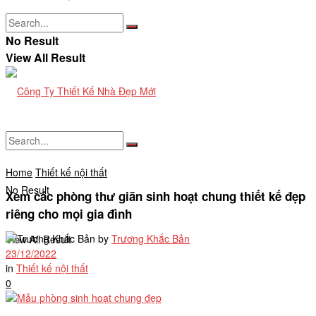
No Result
View All Result
Home
Thiết kế nội thất
No Result
Xem các phòng thư giãn sinh hoạt chung thiết kế đẹp
riêng cho mọi gia đình
by
Trương Khắc Bản
View All Result
23/12/2022
in
Thiết kế nội thất
0