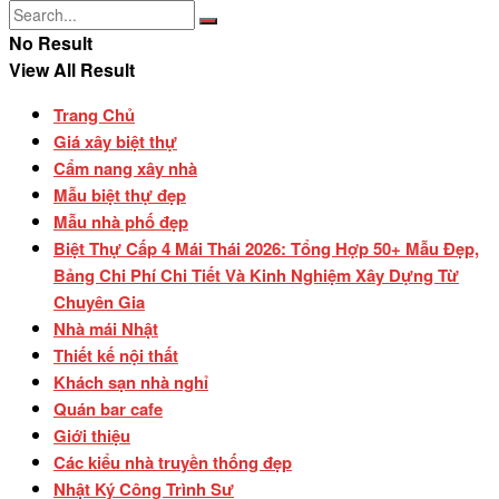
No Result
View All Result
Trang Chủ
Giá xây biệt thự
Cẩm nang xây nhà
Mẫu biệt thự đẹp
Mẫu nhà phố đẹp
Biệt Thự Cấp 4 Mái Thái 2026: Tổng Hợp 50+ Mẫu Đẹp,
Bảng Chi Phí Chi Tiết Và Kinh Nghiệm Xây Dựng Từ
Chuyên Gia
Nhà mái Nhật
Thiết kế nội thất
Khách sạn nhà nghỉ
Quán bar cafe
Giới thiệu
Các kiểu nhà truyền thống đẹp
Nhật Ký Công Trình Sư