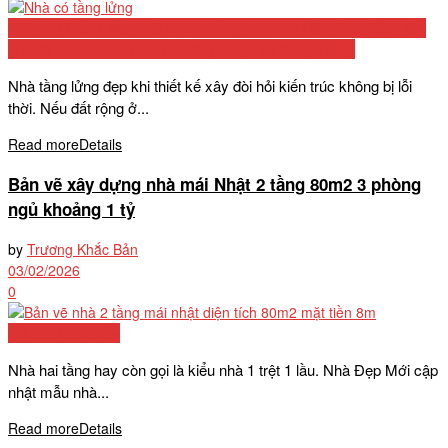
Biệt Thự Cấp 4 Mái Thái 2026: Tổng Hợp 50+ Mẫu Đẹp, Bảng Chi
Phí Chi Tiết Và Kinh Nghiệm Xây Dựng Từ Chuyên Gia
Nhà tầng lửng đẹp khi thiết kế xây đòi hỏi kiến trúc không bị lỗi
thời. Nếu đất rộng ở...
Read more
Details
Bản vẽ xây dựng nhà mái Nhật 2 tầng 80m2 3 phòng
ngủ khoảng 1 tỷ
by
Trương Khắc Bản
03/02/2026
0
Mẫu nhà phố đẹp
Nhà hai tầng hay còn gọi là kiểu nhà 1 trệt 1 lầu. Nhà Đẹp Mới cập
nhật mẫu nhà...
Read more
Details