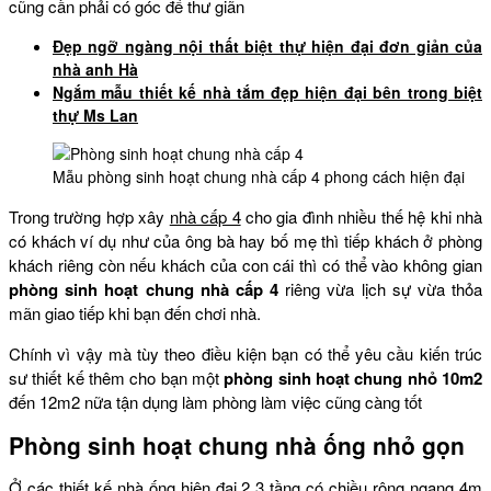
cũng cần phải có góc để thư giãn
Đẹp ngỡ ngàng nội thất biệt thự hiện đại đơn giản của
nhà anh Hà
Ngắm mẫu thiết kế nhà tắm đẹp hiện đại bên trong biệt
thự Ms Lan
Mẫu phòng sinh hoạt chung nhà cấp 4 phong cách hiện đại
Trong trường hợp xây
nhà cấp 4
cho gia đình nhiều thế hệ khi nhà
có khách ví dụ như của ông bà hay bố mẹ thì tiếp khách ở phòng
khách riêng còn nếu khách của con cái thì có thể vào không gian
phòng sinh hoạt chung nhà cấp 4
riêng vừa lịch sự vừa thỏa
mãn giao tiếp khi bạn đến chơi nhà.
Chính vì vậy mà tùy theo điều kiện bạn có thể yêu cầu kiến trúc
sư thiết kế thêm cho bạn một
phòng sinh hoạt chung nhỏ 10m2
đến 12m2 nữa tận dụng làm phòng làm việc cũng càng tốt
Phòng sinh hoạt chung nhà ống nhỏ gọn
Ở các thiết kế nhà ống hiện đại 2 3 tầng có chiều rộng ngang 4m