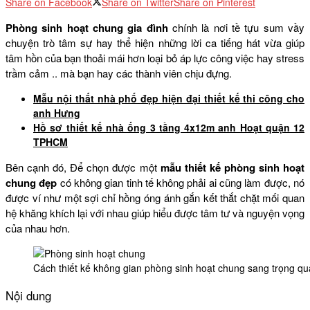
Share on Facebook
Share on Twitter
Share on Pinterest
Phòng sinh hoạt chung gia đình
chính là nơi tề tựu sum vầy
chuyện trò tâm sự hay thể hiện những lời ca tiếng hát vừa giúp
tâm hồn của bạn thoải mái hơn loại bỏ áp lực công việc hay stress
trầm cảm .. mà bạn hay các thành viên chịu đựng.
Mẫu nội thất nhà phố đẹp hiện đại thiết kế thi công cho
anh Hưng
Hồ sơ thiết kế nhà ống 3 tầng 4x12m anh Hoạt quận 12
TPHCM
Bên cạnh đó, Để chọn được một
mẫu thiết kế phòng sinh hoạt
chung đẹp
có không gian tinh tế không phải ai cũng làm được, nó
được ví như một sợi chỉ hồng óng ánh gắn kết thắt chặt mối quan
hệ khăng khích lại với nhau giúp hiểu được tâm tư và nguyện vọng
của nhau hơn.
Cách thiết kế không gian phòng sinh hoạt chung sang trọng qu
Nội dung