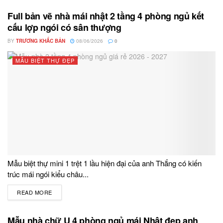
Full bản vẽ nhà mái nhật 2 tầng 4 phòng ngủ kết
cấu lợp ngói có sân thượng
BY
TRƯƠNG KHẮC BẢN
08/06/2026
0
MẪU BIỆT THỰ ĐẸP
Mẫu biệt thự mini 1 trệt 1 lầu hiện đại của anh Thắng có kiến
trúc mái ngói kiểu châu...
READ MORE
DETAILS
Mẫu nhà chữ U 4 phòng ngủ mái Nhật đẹp anh