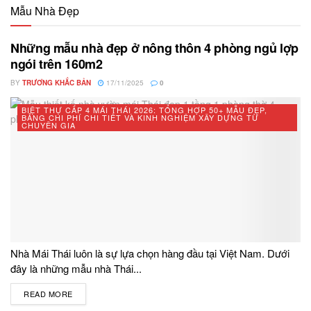
Mẫu Nhà Đẹp
Những mẫu nhà đẹp ở nông thôn 4 phòng ngủ lợp
ngói trên 160m2
BY
TRƯƠNG KHẮC BẢN
17/11/2025
0
BIỆT THỰ CẤP 4 MÁI THÁI 2026: TỔNG HỢP 50+ MẪU ĐẸP,
BẢNG CHI PHÍ CHI TIẾT VÀ KINH NGHIỆM XÂY DỰNG TỪ
CHUYÊN GIA
Nhà Mái Thái luôn là sự lựa chọn hàng đầu tại Việt Nam. Dưới
đây là những mẫu nhà Thái...
READ MORE
DETAILS