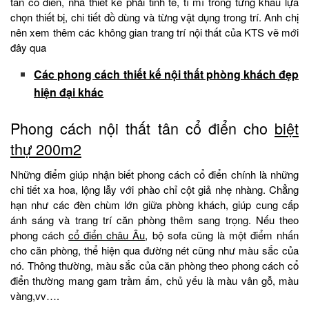
tân cổ điển, nhà thiết kế phải tinh tế, tỉ mỉ trong từng khâu lựa
chọn thiết bị, chi tiết đồ dùng và từng vật dụng trong trí. Anh chị
nên xem thêm các không gian trang trí nội thất của KTS vẽ mới
đây qua
Các phong cách thiết kế nội thất phòng khách đẹp
hiện đại khác
Phong cách nội thất tân cổ điển cho
biệt
thự 200m2
Những điểm giúp nhận biết phong cách cổ điển chính là những
chi tiết xa hoa, lộng lẫy với phào chỉ cột giả nhẹ nhàng. Chẳng
hạn như các đèn chùm lớn giữa phòng khách, giúp cung cấp
ánh sáng và trang trí căn phòng thêm sang trọng. Nếu theo
phong cách
cổ điển châu Âu
, bộ sofa cũng là một điểm nhấn
cho căn phòng, thể hiện qua đường nét cũng như màu sắc của
nó. Thông thường, màu sắc của căn phòng theo phong cách cổ
điển thường mang gam trầm ấm, chủ yếu là màu vân gỗ, màu
vàng,vv….