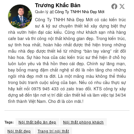
Trương Khắc Bản
at
Quản lý
Công Ty TNHH Nhà Đẹp Mới
Công Ty TNHH Nhà Đẹp Mới có các kiến trúc
sư & kỹ sư chuyên thiết kế xây dựng biệt thự
nhà vườn hiện đại các kiểu. Cũng như khách sạn nhà hàng
cafe bar và thi công nội thất không gian đẹp. Trong kiến trúc,
sự tinh hoa nhất, hoàn hảo nhất được thể hiện trong những
mẫu nhà đẹp được thiết kế từ những “bàn tay vàng” rất đỗi
hào hoa. Sự hào hoa của các kiến trúc sư thể hiện ở chỗ họ
luôn luôn yêu và thả hồn theo cái đẹp. Chính sự lãng mạn,
bay bổng mang đậm chất nghệ sĩ đó là nền tảng cho những
ngôi nhà đẹp mới ra đời. Là một mảng màu không thể thiếu
trong bức tranh cuộc sống của bạn. Nếu có nhu cầu thực sự
hãy kết nối 0975 945 433 có zalo trao đỗi. KTS công ty xây
dựng sẽ đến tận nơi vị trí đất cần thiết kế và làm việc tại 34/34
tỉnh thành Việt Nam. Cho đi là còn mãi.!
Tags:
Nội thất bếp ăn đẹp
Nội thất phòng khách
Nội thất đẹp
Trang trí nội thất