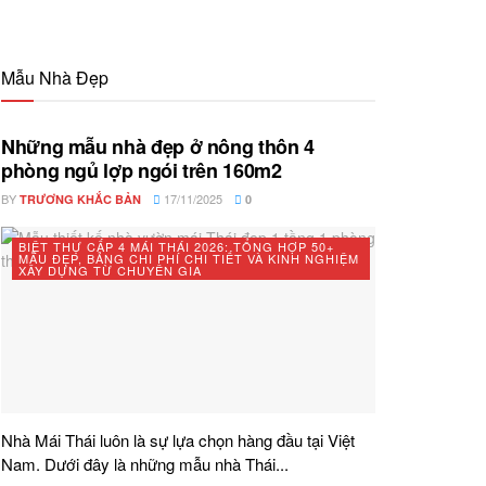
Mẫu Nhà Đẹp
Những mẫu nhà đẹp ở nông thôn 4
phòng ngủ lợp ngói trên 160m2
BY
17/11/2025
TRƯƠNG KHẮC BẢN
0
BIỆT THỰ CẤP 4 MÁI THÁI 2026: TỔNG HỢP 50+
MẪU ĐẸP, BẢNG CHI PHÍ CHI TIẾT VÀ KINH NGHIỆM
XÂY DỰNG TỪ CHUYÊN GIA
Nhà Mái Thái luôn là sự lựa chọn hàng đầu tại Việt
Nam. Dưới đây là những mẫu nhà Thái...