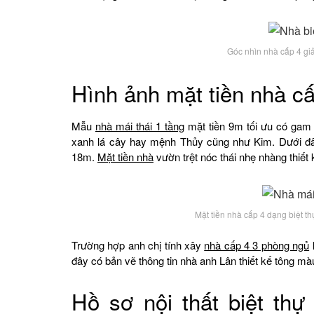
Góc nhìn nhà cấp 4 giả
Hình ảnh mặt tiền nhà c
Mẫu
nhà mái thái 1 tầng
mặt tiền 9m tối ưu có gam
xanh lá cây hay mệnh Thủy cũng như Kim. Dưới đâ
18m.
Mặt tiền nhà
vườn trệt nóc thái nhẹ nhàng thiết k
Mặt tiền nhà cấp 4 dạng biệt t
Trường hợp anh chị tính xây
nhà cấp 4 3 phòng ngủ
k
đây có bản vẽ thông tin nhà anh Lân thiết kế tông mà
Hồ sơ nội thất biệt th