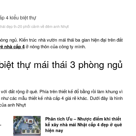
thái đẹp 9×20 phối cảnh về đêm anh Nhựt
òng ngủ. Kiến trúc nhà vườn mái thái ba gian hiện đại trên đất
vẽ nhà cấp 4
ở nông thôn của công ty mình.
biệt thự mái thái 3 phòng ngủ
 với đất rộng ở quê. Phía trên thiết kế đổ bằng rồi làm khung vì
hư các mẫu thiết kế nhà cấp 4 giá rẻ khác. Dưới đây là hình
 của anh Nhựt
Phân tích Ưu – Nhược điểm khi thiết
–
kế xây nhà mái Nhật cấp 4 đẹp ở quê
hiện nay