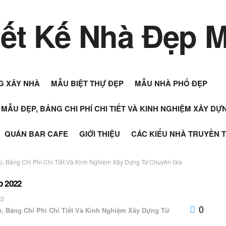
G XÂY NHÀ
MẪU BIỆT THỰ ĐẸP
MẪU NHÀ PHỐ ĐẸP
+ MẪU ĐẸP, BẢNG CHI PHÍ CHI TIẾT VÀ KINH NGHIỆM XÂY D
QUÁN BAR CAFE
GIỚI THIỆU
CÁC KIỂU NHÀ TRUYỀN 
p, Bảng Chi Phí Chi Tiết Và Kinh Nghiệm Xây Dựng Từ Chuyên Gia
p 2022
22
0
p, Bảng Chi Phí Chi Tiết Và Kinh Nghiệm Xây Dựng Từ