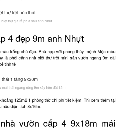
 biệt thự giá rẻ phía sau anh Nhựt
ấp 4 đẹp 9m anh Nhựt
 màu trắng chủ đạo. Phù hợp với phong thủy mệnh Mộc màu
y là phối cảnh nhà
biệt thự trệt
mini sân vườn ngang 9m dài
ế tinh tế
hự mái thái ngang rộng 9m xây trên đất 12m
hoảng 125m2 1 phòng thờ chi phí tiết kiệm. Thì xem thêm tại
u nâu diện tích 8x16m.
ự nhà vườn cấp 4 9x18m mái