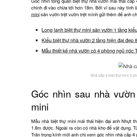
Góc nhìn tổng quan biệt thự nhà vườn mái thái cấp
chính đi vào chừa tới hơn 18m. Bởi vì sau này tính 
mini
sân vườn trệt vườn trệt mình gửi thêm để anh c
Long lanh biệt thự mini sân vườn 1 tầng ki
Kiểu biệt thự nhà vườn 2 tầng hiện đại đẹ
Mẫu thiết kế nhà vườn có 4 phòng ngủ nóc 
Nhà cấp 4 biệt thự mini 3 p
Góc nhìn sau nhà vườn c
mini
Mẫu nhà biệt thự mini mái thái hiện đại anh Nhựt t
1.8m được. Ngoài ra còn có nhà kho để vật dụng. Từ 
Trân trọng kính mời anh chị xem góc nhìn nhà cấp 4 gi