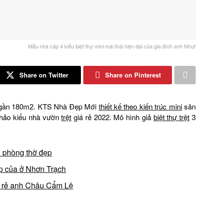
Mẫu nhà cấp 4 kiểu biệt thự mini mái thái hiện đại của gia đình anh Nhựt
Share on Twitter
Share on Pinterest
g gần 180m2. KTS Nhà Đẹp Mới
thiết kế theo kiến trúc mini
sân
khảo kiểu nhà vườn
trệt
giá rẻ 2022. Mô hình giả
biệt thự trệt
3
1 phòng thờ đẹp
ẹp của ở Nhơn Trạch
á rẻ anh Châu Cẩm Lệ