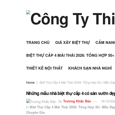
TRANG CHỦ
GIÁ XÂY BIỆT THỰ
CẨM NAN
BIỆT THỰ CẤP 4 MÁI THÁI 2026: TỔNG HỢP 50
THIẾT KẾ NỘI THẤT
KHÁCH SẠN NHÀ NGHỈ
Home
Biệt Thự Cấp 4 Mái Thái 2026: Tổng Hợp 50+ Mẫu Đẹ
Những mẫu nhà biệt thự cấp 4 có sân vườn đẹ
by
Trương Khắc Bản
16/12/20
in
Biệt Thự Cấp 4 Mái Thái 2026: Tổng Hợp 50+ Mẫu Đẹ
Chuyên Gia