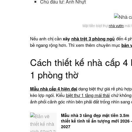
Chủ đầu tư: Anh Nhựt
Mặt tiền biệt thự
nhà vườn
mái 
Nếu anh chị cần
xây
nhà trệt 3 phòng ngủ
đến 4 ph
bề ngang rộng hơn. Thì xem thêm chuyên mục
bản 
Cách thiết kế nhà cấp 4 
1 phòng thờ
Mẫu nhà cấp 4 hiện đại
dạng biệt thự giá rẻ phù hợp
kèo lợp ngói. Kiểu
biệt thự 1 tầng mái thái
chứ không n
ảnh phối cảnh góc nhìn bên phải đất trống nhìn sang
Mẫu nhà 3 tầng đẹp mặt tiền 3.5m
thiết kế tinh tế ấn tượng mới 2026 
2027