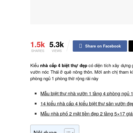
1.5k
5.3k
Share on Facebook
SHARES
VIEWS
Kiểu
nhà cấp 4 biệt thự đẹp
có diện tích xây dựn
vườn nóc Thái ở quê nông thôn. Mời anh chị tham 
phòng ngủ 1 phòng thờ rộng rãi này
Mẫu biệt thự nhà vườn 1 tầng 4 phòng ngủ 
14 kiểu nhà cấp 4 kiểu biệt thự sân vườn đ
Mẫu nhà phố 2 mặt tiền đẹp 2 tầng 5×17 gi
Nội dung