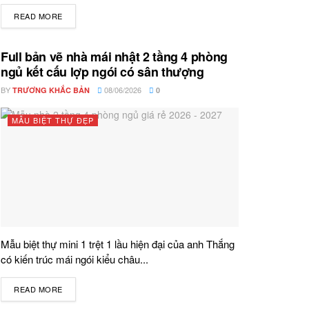
READ MORE
DETAILS
Full bản vẽ nhà mái nhật 2 tầng 4 phòng
ngủ kết cấu lợp ngói có sân thượng
BY
08/06/2026
TRƯƠNG KHẮC BẢN
0
MẪU BIỆT THỰ ĐẸP
Mẫu biệt thự mini 1 trệt 1 lầu hiện đại của anh Thắng
có kiến trúc mái ngói kiểu châu...
READ MORE
DETAILS