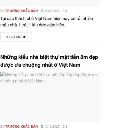
BY
28/07/2026
TRƯƠNG KHẮC BẢN
3
Tại các thành phố Việt Nam hiện nay có rất nhiều
mẫu nhà 1 trệt 1 lầu đơn giản hiện...
READ MORE
DETAILS
Những kiểu nhà biệt thự mặt tiền 8m đẹp
được ưa chuộng nhất ở Việt Nam
BY
10/12/2025
TRƯƠNG KHẮC BẢN
2