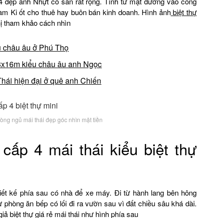
 4 đẹp anh Nhựt có sân rất rộng. Tính từ mặt đường vào cổng
làm Ki ốt cho thuê hay buôn bán kinh doanh. Hình ảnh
biệt thự
hị tham khảo cách nhìn
ểu châu âu ở Phú Thọ
p 8x16m kiểu châu âu anh Ngọc
Thái hiện đại ở quê anh Chiến
hòng ngủ mái thái đẹp góc nhìn mặt tiền
ấp 4 mái thái kiểu biệt thự
hiết kế phía sau có nhà để xe máy. Đi từ hành lang bên hông
phòng ăn bếp có lối đi ra vườn sau vì đất chiều sâu khá dài.
ả biệt thự giá rẻ mái thái như hình phía sau