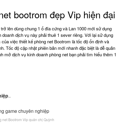
 net bootrom đẹp Vip hiện đại
trở lên dùng chung 1 ổ đĩa cứng và Lan 1000 mới sử dụng
oanh dịch vụ này phải thuê 1 sever riêng. Với lại sử dụng
 của việc thiết kế phòng net Bootrom là tốc độ ổn định và
ính. Tốc độ cập nhật phiên bản mới nhanh đặc biệt là dễ quản
nh mở dịch vụ kinh doanh phòng net bạn phải tìm hiểu thêm 1
hiệp
..
ng net Bootrom Vip quán chị Quỳnh