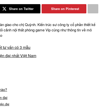
Share on Twitter
Share on Pinterest
àn giao cho chị Quỳnh. Kiến trúc sư công ty cổ phần thiết kế
i cảnh nội thất phòng game Vip cũng như thông tin về mô
ảo
ết tư vấn có 3 mẫu
iện đại nhất Việt Nam
 nào?
n đại
iện đại