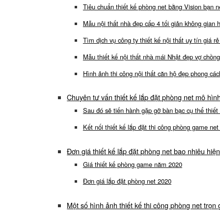
Tiêu chuẩn thiết kế phòng net bằng Vision bạn n
Mẫu nội thất nhà đẹp cấp 4 tối giản không gian h
Tìm dịch vụ công ty thiết kế nội thất uy tín giá r
Mẫu thiết kế nội thất nhà mái Nhật đẹp vợ chồn
Hình ảnh thi công nội thất căn hộ đẹp phong cá
Chuyên tư vấn thiết kế lắp đặt phòng net mô hì
Sau đó sẽ tiến hành gặp gỡ bàn bạc cụ thể thiết
Kết nối thiết kế lắp đặt thi công phòng game net 
Đơn giá thiết kế lắp đặt phòng net bao nhiêu hiệ
Giá thiết kế phòng game năm 2020
Đơn giá lắp đặt phòng net 2020
Một số hình ảnh thiết kế thi công phòng net trọn 