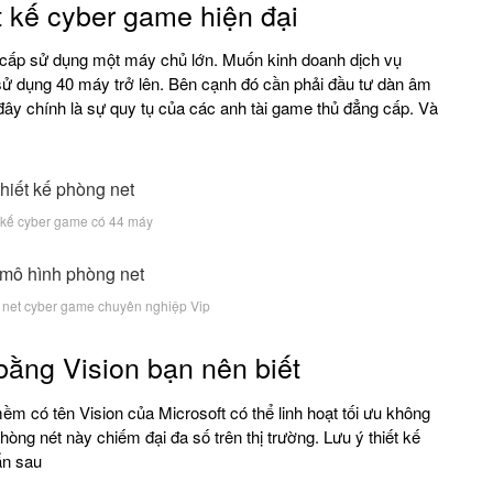
t kế cyber game hiện đại
cấp sử dụng một máy chủ lớn. Muốn kinh doanh dịch vụ
sử dụng 40 máy trở lên. Bên cạnh đó cần phải đầu tư dàn âm
 đây chính là sự quy tụ của các anh tài game thủ đẳng cấp. Và
t kế cyber game có 44 máy
g net cyber game chuyên nghiệp Vip
bằng Vision bạn nên biết
m có tên Vision của Microsoft có thể linh hoạt tối ưu không
òng nét này chiếm đại đa số trên thị trường. Lưu ý thiết kế
ẩn sau