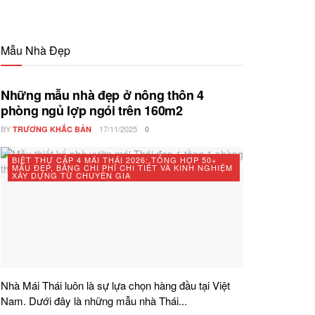
Mẫu Nhà Đẹp
Những mẫu nhà đẹp ở nông thôn 4
phòng ngủ lợp ngói trên 160m2
BY
17/11/2025
TRƯƠNG KHẮC BẢN
0
BIỆT THỰ CẤP 4 MÁI THÁI 2026: TỔNG HỢP 50+
MẪU ĐẸP, BẢNG CHI PHÍ CHI TIẾT VÀ KINH NGHIỆM
XÂY DỰNG TỪ CHUYÊN GIA
Nhà Mái Thái luôn là sự lựa chọn hàng đầu tại Việt
Nam. Dưới đây là những mẫu nhà Thái...