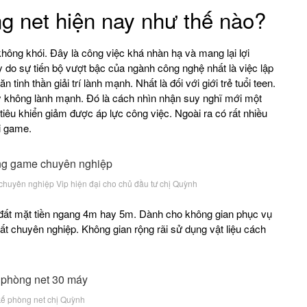
g net hiện nay như thế nào?
hông khói. Đây là công việc khá nhàn hạ và mang lại lợi
 do sự tiến bộ vượt bậc của ngành công nghệ nhất là việc lập
nh thần giải trí lành mạnh. Nhất là đối với giới trẻ tuổi teen.
y không lành mạnh. Đó là cách nhìn nhận suy nghĩ mới một
tiêu khiển giảm được áp lực công việc. Ngoài ra có rất nhiều
ơi game.
chuyên nghiệp Vip hiện đại cho chủ đầu tư chị Quỳnh
ới đất mặt tiền ngang 4m hay 5m. Dành cho không gian phục vụ
rất chuyên nghiệp. Không gian rộng rãi sử dụng vật liệu cách
 kế phòng net chị Quỳnh