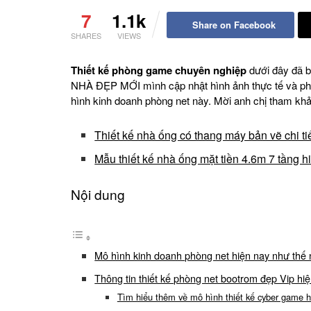
7
1.1k
Share on Facebook
SHARES
VIEWS
Thiết kế phòng game chuyên nghiệp
dưới đây đã b
NHÀ ĐẸP MỚI mình cập nhật hình ảnh thực tế và phố
hình kinh doanh phòng net này. Mời anh chị tham kh
Thiết kế nhà ống có thang máy bản vẽ chi ti
Mẫu thiết kế nhà ống mặt tiền 4.6m 7 tầng h
Nội dung
Mô hình kinh doanh phòng net hiện nay như thế
Thông tin thiết kế phòng net bootrom đẹp Vip hiệ
Tìm hiểu thêm về mô hình thiết kế cyber game h