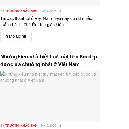
BY
28/07/2026
TRƯƠNG KHẮC BẢN
3
Tại các thành phố Việt Nam hiện nay có rất nhiều
mẫu nhà 1 trệt 1 lầu đơn giản hiện...
READ MORE
DETAILS
Những kiểu nhà biệt thự mặt tiền 8m đẹp
được ưa chuộng nhất ở Việt Nam
BY
10/12/2025
TRƯƠNG KHẮC BẢN
2