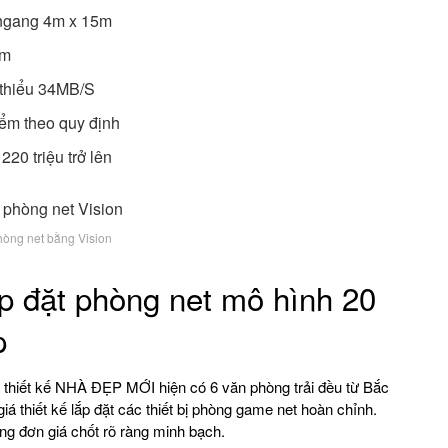
m ngang 4m x 15m
cm
i thiểu 34MB/S
iểm theo quy định
20 triệu trở lên
phòng net bằng Vision
ắp đặt phòng net mô hình 20
p
n thiết kế NHÀ ĐẸP MỚI hiện có 6 văn phòng trải đều từ Bắc
iá thiết kế lắp đặt các thiết bị phòng game net hoàn chỉnh.
ng đơn giá chốt rõ ràng minh bạch.