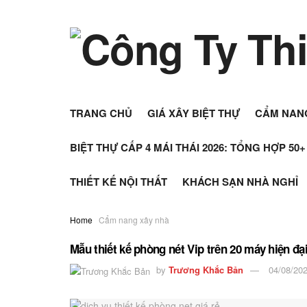
TRANG CHỦ
GIÁ XÂY BIỆT THỰ
CẨM NAN
BIỆT THỰ CẤP 4 MÁI THÁI 2026: TỔNG HỢP 50
THIẾT KẾ NỘI THẤT
KHÁCH SẠN NHÀ NGHỈ
Home
Cẩm nang xây nhà
Mẫu thiết kế phòng nét Vip trên 20 máy hiện đạ
by
Trương Khắc Bản
04/08/20