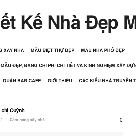
G XÂY NHÀ
MẪU BIỆT THỰ ĐẸP
MẪU NHÀ PHỐ ĐẸP
+ MẪU ĐẸP, BẢNG CHI PHÍ CHI TIẾT VÀ KINH NGHIỆM XÂY D
QUÁN BAR CAFE
GIỚI THIỆU
CÁC KIỂU NHÀ TRUYỀN 
i chị Quỳnh
0
22
in
Cẩm nang xây nhà