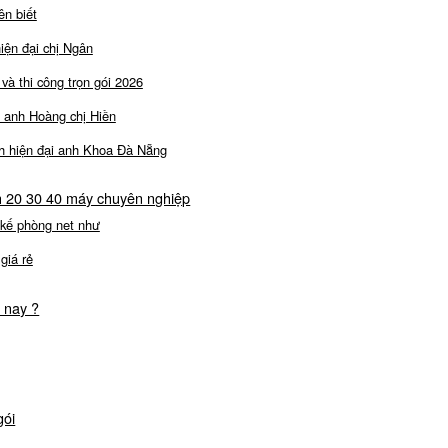
ên biết
iện đại chị Ngân
ẻ và thi công trọn gói 2026
g anh Hoàng chị Hiền
ch hiện đại anh Khoa Đà Nẵng
nh 20 30 40 máy chuyên nghiệp
 kế phòng net như
giá rẻ
n nay ?
gói