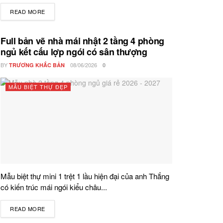
READ MORE
DETAILS
Full bản vẽ nhà mái nhật 2 tầng 4 phòng
ngủ kết cấu lợp ngói có sân thượng
BY
08/06/2026
TRƯƠNG KHẮC BẢN
0
MẪU BIỆT THỰ ĐẸP
Mẫu biệt thự mini 1 trệt 1 lầu hiện đại của anh Thắng
có kiến trúc mái ngói kiểu châu...
READ MORE
DETAILS