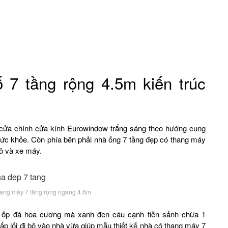
 7 tầng rộng 4.5m kiến trúc
kế cửa chính cửa kính Eurowindow trắng sáng theo hướng cung
o sức khỏe. Còn phía bên phải nhà ống 7 tầng đẹp có thang máy
tô và xe máy.
thang máy 7 tầng rộng ngang 4.6m
 ốp đá hoa cương mà xanh đen cáu cạnh tiền sảnh chừa 1
ấp lối đi bộ vào nhà vừa giúp mẫu thiết kế nhà có thang máy 7