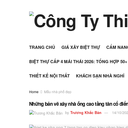
TRANG CHỦ
GIÁ XÂY BIỆT THỰ
CẨM NAN
BIỆT THỰ CẤP 4 MÁI THÁI 2026: TỔNG HỢP 50
THIẾT KẾ NỘI THẤT
KHÁCH SẠN NHÀ NGHỈ
Home
Mẫu nhà phố đẹp
Những bản vẽ xây nhà ống cao tầng tân cổ điể
by
Trương Khắc Bản
14/10/20