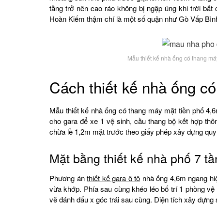
tầng trở nên cao ráo không bị ngập úng khi trời b
Hoàn Kiếm thậm chí là một số quận như Gò Vấp Bì
Mẫu thiết kế nhà ống có thang máy
Cách thiết kế nhà ống có
Mẫu thiết kế nhà ống có thang máy mặt tiền phố 4
cho gara để xe 1 vệ sinh, cầu thang bộ kết hợp thôn
chừa lề 1,2m mặt trước theo giấy phép xây dựng quy
Mặt bằng thiết kế nhà phố 7 tầ
Phương án
thiết kế gara ô tô
nhà ống 4,6m ngang hiệ
vừa khớp. Phía sau cùng khéo léo bố trí 1 phòng vệ
vẽ đánh dấu x góc trái sau cùng. Diện tích xây dựng