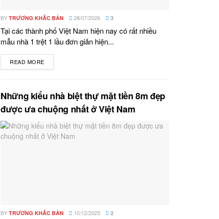
BY
28/07/2026
TRƯƠNG KHẮC BẢN
3
Tại các thành phố Việt Nam hiện nay có rất nhiều
mẫu nhà 1 trệt 1 lầu đơn giản hiện...
READ MORE
DETAILS
Những kiểu nhà biệt thự mặt tiền 8m đẹp
được ưa chuộng nhất ở Việt Nam
BY
10/12/2025
TRƯƠNG KHẮC BẢN
2