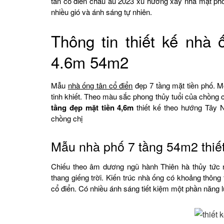
tân cổ điển châu âu 2023 xu hướng xây nhà mặt phố 
nhiều gió và ánh sáng tự nhiên.
Thông tin thiết kế nhà 
4.6m 54m2
Mẫu
nhà ống tân cổ điển
đẹp 7 tầng mặt tiền phố. Mộ
tinh khiết. Theo màu sắc phong thủy tuổi của chồng
tầng đẹp mặt tiền 4,6m
thiết kế theo hướng Tây 
chồng chị
Mẫu nhà phố 7 tầng 54m2 thiế
Chiếu theo âm dương ngũ hành Thiên hà thủy tức n
thang giếng trời. Kiến trúc nhà ống có khoảng thông
cổ điển. Có nhiều ánh sáng tiết kiệm một phần năng 