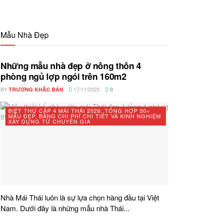
Mẫu Nhà Đẹp
Những mẫu nhà đẹp ở nông thôn 4
phòng ngủ lợp ngói trên 160m2
BY
17/11/2025
TRƯƠNG KHẮC BẢN
0
BIỆT THỰ CẤP 4 MÁI THÁI 2026: TỔNG HỢP 50+
MẪU ĐẸP, BẢNG CHI PHÍ CHI TIẾT VÀ KINH NGHIỆM
XÂY DỰNG TỪ CHUYÊN GIA
Nhà Mái Thái luôn là sự lựa chọn hàng đầu tại Việt
Nam. Dưới đây là những mẫu nhà Thái...