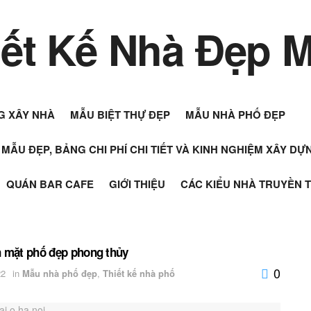
G XÂY NHÀ
MẪU BIỆT THỰ ĐẸP
MẪU NHÀ PHỐ ĐẸP
+ MẪU ĐẸP, BẢNG CHI PHÍ CHI TIẾT VÀ KINH NGHIỆM XÂY D
QUÁN BAR CAFE
GIỚI THIỆU
CÁC KIỂU NHÀ TRUYỀN 
n mặt phố đẹp phong thủy
0
22
in
Mẫu nhà phố đẹp
,
Thiết kế nhà phố