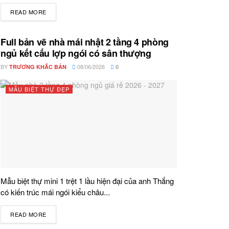
READ MORE
DETAILS
Full bản vẽ nhà mái nhật 2 tầng 4 phòng
ngủ kết cấu lợp ngói có sân thượng
BY
08/06/2026
TRƯƠNG KHẮC BẢN
0
MẪU BIỆT THỰ ĐẸP
Mẫu biệt thự mini 1 trệt 1 lầu hiện đại của anh Thắng
có kiến trúc mái ngói kiểu châu...
READ MORE
DETAILS