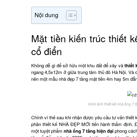
Nội dung
Mặt tiền kiến trúc thiết 
cổ điển
Không dễ gì để sở hữu một khu đất để xây và
thiết
ngang 4,5x12m ở giữa trung tâm thủ đô Hà Nội. Và cũ
nên một mẫu nhà đẹp 7 tầng mặt tiền 4m hay 5m đẳn
Hình ảnh thiết kế nhà ống 7 t
Chính vì thế sau khi nhận được yêu cầu tư vấn thiế
phần thiết kế NHÀ ĐẸP MỚI tiến hành thẩm định. Đ
một tuyệt phẩm
nhà ống 7 tầng hiện đại
phong cách 