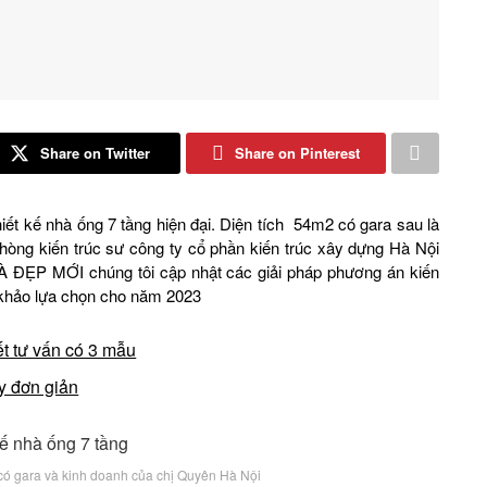
Share on Twitter
Share on Pinterest
iết kế nhà ống 7 tầng hiện đại. Diện tích 54m2 có gara sau là
phòng kiến trúc sư công ty cổ phần kiến trúc xây dựng Hà Nội
HÀ ĐẸP MỚI chúng tôi cập nhật các giải pháp phương án kiến
m khảo lựa chọn cho năm 2023
ết tư vấn có 3 mẫu
y đơn giản
 có gara và kinh doanh của chị Quyên Hà Nội