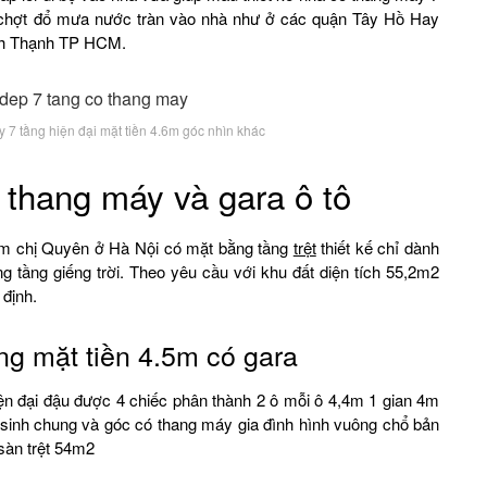
ất chợt đổ mưa nước tràn vào nhà như ở các quận Tây Hồ Hay
nh Thạnh TP HCM.
 7 tầng hiện đại mặt tiền 4.6m góc nhìn khác
 thang máy và gara ô tô
,6m chị Quyên ở Hà Nội có mặt bằng tầng
trệt
thiết kế chỉ dành
g tầng giếng trời. Theo yêu cầu với khu đất diện tích 55,2m2
 định.
ng mặt tiền 4.5m có gara
n đại đậu được 4 chiếc phân thành 2 ô mỗi ô 4,4m 1 gian 4m
 sinh chung và góc có thang máy gia đình hình vuông chổ bản
 sàn trệt 54m2