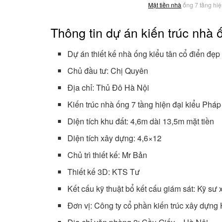
Mặt tiền nhà
ống 7 tầng hiện
Thông tin dự án kiến trúc nhà 
Dự án thiết kế nhà ống kiểu tân cổ điển đẹp
Chủ đầu tư: Chị Quyên
Địa chỉ: Thủ Đô Hà Nội
Kiến trúc nhà ống 7 tầng hiện đại kiểu Pháp
Diện tích khu đất: 4,6m dài 13,5m mặt tiền
Diện tích xây dựng: 4,6×12
Chủ trì thiết kế: Mr Bản
Thiết kế 3D: KTS Tư
Kết cấu kỹ thuật bổ kết cấu giám sát: Kỹ s
Đơn vị: Công ty cổ phần kiến trúc xây dựng