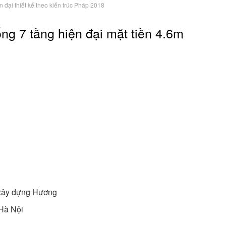
 đại thiết kế theo kiến trúc Pháp 2018
ống 7 tầng hiện đại mặt tiền 4.6m
ư xây dựng Hương
 Hà Nội