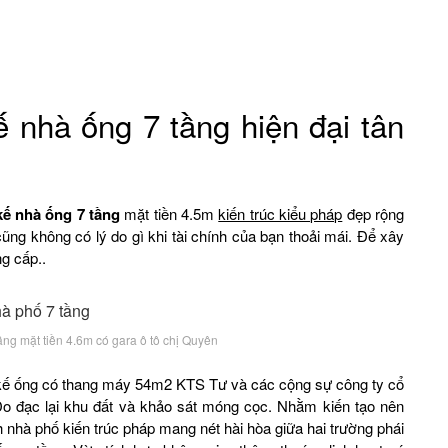
kế nhà ống 7 tầng hiện đại tân
 kế nhà ống 7 tầng
mặt tiền 4.5m
kiến trúc kiểu pháp
đẹp rộng
ng không có lý do gì khi tài chính của bạn thoải mái. Để xây
g cấp..
ầng mặt tiền 4.6m có gara ô tô chị Quyên
t kế ống có thang máy 54m2 KTS Tư và các cộng sự công ty cổ
o đạc lại khu đất và khảo sát móng cọc. Nhằm kiến tạo nên
nhà phố kiến trúc pháp mang nét hài hòa giữa hai trường phái