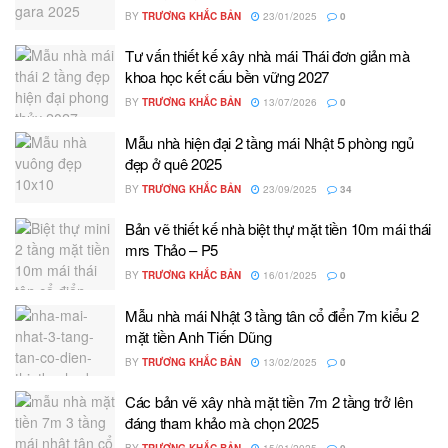
BY
TRƯƠNG KHẮC BẢN
23/01/2025
0
Tư vấn thiết kế xây nhà mái Thái đơn giản mà
khoa học kết cấu bền vững 2027
BY
TRƯƠNG KHẮC BẢN
13/07/2026
0
Mẫu nhà hiện đại 2 tầng mái Nhật 5 phòng ngủ
đẹp ở quê 2025
BY
TRƯƠNG KHẮC BẢN
23/09/2025
34
Bản vẽ thiết kế nhà biệt thự mặt tiền 10m mái thái
mrs Thảo – P5
BY
TRƯƠNG KHẮC BẢN
16/01/2025
0
Mẫu nhà mái Nhật 3 tầng tân cổ điển 7m kiểu 2
mặt tiền Anh Tiến Dũng
BY
TRƯƠNG KHẮC BẢN
13/02/2025
0
Các bản vẽ xây nhà mặt tiền 7m 2 tầng trở lên
đáng tham khảo mà chọn 2025