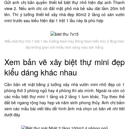
Gửi anh chị bản quyền thiết kế biệt thự nhỏ hiện đại anh Thanh
view 2. Nếu anh chị có đất mặt phố mà bề sâu dài tầm 20m trở
lên. Thì ý tưởng thiết kế xây nhà đẹp 80m2 2 tầng có sân vườn
mini trước sau kiểu hiện đại 1 trệt 1 lầu này là phù hợp
Mẫu biệt thự nhỏ 1 trệt 1 lầu hướng Nam hay Đông Nam kiến trúc 2 tầng hiện
đại không gian mở nhiều ánh sáng màu sơn trắng
Xem bản vẽ xây biệt thự mini đẹp
kiểu dáng khác nhau
Cần bản vẽ mặt bằng ý tưởng xây nhà vườn mini nhỏ đẹp có 1
phòng thờ 3 phòng ngủ hay 4 phòng thì alo mình. Ngoài ra còn có
các mẫu biệt thự mini 1 tầng và 2 tầng 1 tum khác. Tùy theo thế
đất bề ngang rộng hay hẹp và năm sinh phong thủy. Anh chị bấm
xem các mẫu bài viết tiêu đề hình ảnh mà chọn có bản vẽ chi ttết
dưới đây