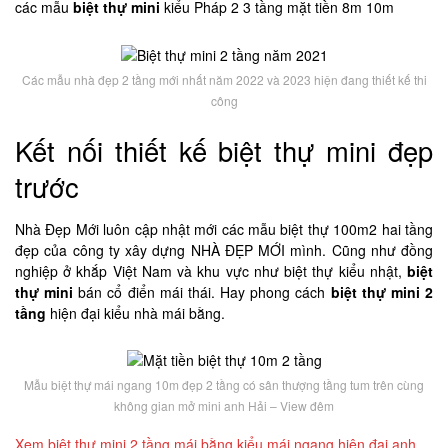
các mẫu
biệt thự mini
kiểu Pháp 2 3 tầng mặt tiền 8m 10m
Các mẫu nhà đẹp 2 tầng mới nhất năm 2022 và 2023 hiện đang thiết kế thi
công
Kết nối thiết kế biệt thự mini đẹp
trước
Nhà Đẹp Mới luôn cập nhật mới các mẫu biệt thự 100m2 hai tầng
đẹp của công ty xây dựng NHÀ ĐẸP MỚI mình. Cũng như đồng
nghiệp ở khắp Việt Nam và khu vực như biệt thự kiểu nhật,
biệt
thự mini
bán cổ điển mái thái. Hay phong cách
biệt thự mini 2
tầng
hiện đại kiểu nhà mái bằng.
Mẫu biệt thự mái ngang 10m đẹp 2 tầng có sân thượng tầng tum trên cùng
không gian mở mini anh Hải – View đêm
Xem biệt thự mini 2 tầng mái bằng kiểu mái ngang hiện đại anh