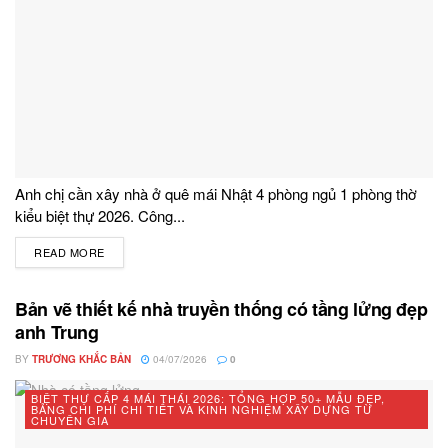
Anh chị cần xây nhà ở quê mái Nhật 4 phòng ngủ 1 phòng thờ
kiểu biệt thự 2026. Công...
READ MORE
DETAILS
Bản vẽ thiết kế nhà truyền thống có tầng lửng đẹp
anh Trung
BY
TRƯƠNG KHẮC BẢN
04/07/2026
0
BIỆT THỰ CẤP 4 MÁI THÁI 2026: TỔNG HỢP 50+ MẪU ĐẸP,
BẢNG CHI PHÍ CHI TIẾT VÀ KINH NGHIỆM XÂY DỰNG TỪ
CHUYÊN GIA