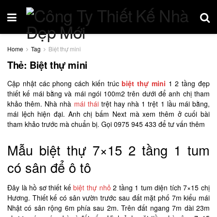
Home
Tag
Biệt thự mini
Thẻ:
Biệt thự mini
Cập nhật các phong cách kiến trúc
biệt thự mini
1 2 tầng đẹp
thiết kế mái bằng và mái ngói 100m2 trên dưới để anh chị tham
khảo thêm. Nhà nhà
mái thái
trệt hay nhà 1 trệt 1 lầu mái bằng,
mái lệch hiện đại. Anh chị bấm Next mà xem thêm ở cuối bài
tham khảo trước mà chuẩn bị. Gọi 0975 945 433 để tư vấn thêm
Mẫu biệt thự 7×15 2 tầng 1 tum
có sân để ô tô
Đây là hồ sơ thiết kế
biệt thự nhỏ
2 tầng 1 tum diện tích 7×15 chị
Hương. Thiết kế có sân vườn trước sau đất mặt phố 7m kiểu mái
Nhật có sân rộng 6m phía sau 2m. Trên đất ngang 7m dài 23m