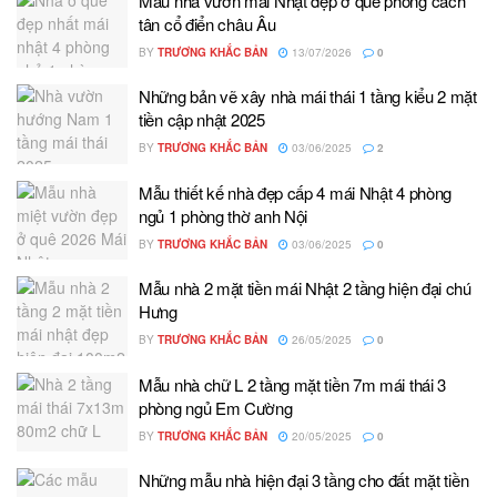
Mẫu nhà vườn mái Nhật đẹp ở quê phong cách
tân cổ điển châu Âu
BY
TRƯƠNG KHẮC BẢN
13/07/2026
0
Những bản vẽ xây nhà mái thái 1 tầng kiểu 2 mặt
tiền cập nhật 2025
BY
TRƯƠNG KHẮC BẢN
03/06/2025
2
Mẫu thiết kế nhà đẹp cấp 4 mái Nhật 4 phòng
ngủ 1 phòng thờ anh Nội
BY
TRƯƠNG KHẮC BẢN
03/06/2025
0
Mẫu nhà 2 mặt tiền mái Nhật 2 tầng hiện đại chú
Hưng
BY
TRƯƠNG KHẮC BẢN
26/05/2025
0
Mẫu nhà chữ L 2 tầng mặt tiền 7m mái thái 3
phòng ngủ Em Cường
BY
TRƯƠNG KHẮC BẢN
20/05/2025
0
Những mẫu nhà hiện đại 3 tầng cho đất mặt tiền