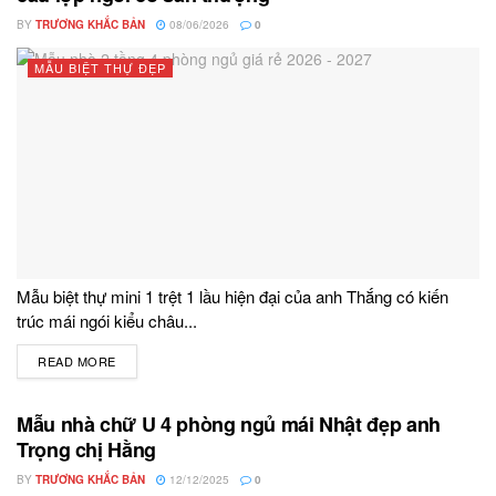
BY
TRƯƠNG KHẮC BẢN
08/06/2026
0
MẪU BIỆT THỰ ĐẸP
Mẫu biệt thự mini 1 trệt 1 lầu hiện đại của anh Thắng có kiến
trúc mái ngói kiểu châu...
READ MORE
DETAILS
Mẫu nhà chữ U 4 phòng ngủ mái Nhật đẹp anh
Trọng chị Hằng
BY
TRƯƠNG KHẮC BẢN
12/12/2025
0