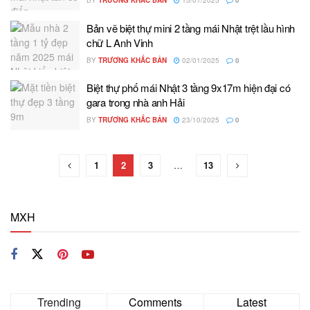
BY
TRƯƠNG KHẮC BẢN
15/01/2025
0
Bản vẽ biệt thự mini 2 tầng mái Nhật trệt lầu hình
chữ L Anh Vinh
BY
TRƯƠNG KHẮC BẢN
02/01/2025
0
Biệt thự phố mái Nhật 3 tầng 9x17m hiện đại có
gara trong nhà anh Hải
BY
TRƯƠNG KHẮC BẢN
23/10/2025
0
1
2
3
…
13
MXH
Trending
Comments
Latest