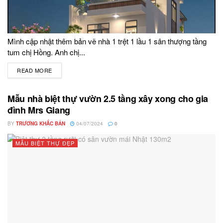
Mình cập nhật thêm bản vẽ nhà 1 trệt 1 lầu 1 sân thượng tầng
tum chị Hồng. Anh chị...
READ MORE
DETAILS
Mẫu nhà biệt thự vườn 2.5 tầng xây xong cho gia
đình Mrs Giang
BY
TRƯƠNG KHẮC BẢN
04/07/2024
0
MẪU BIỆT THỰ ĐẸP