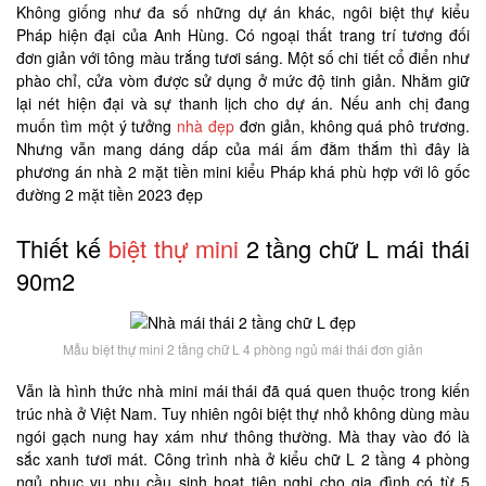
Không giống như đa số những dự án khác, ngôi biệt thự kiểu
Pháp hiện đại của Anh Hùng. Có ngoại thất trang trí tương đối
đơn giản với tông màu trắng tươi sáng. Một số chi tiết cổ điển như
phào chỉ, cửa vòm được sử dụng ở mức độ tinh giản. Nhằm giữ
lại nét hiện đại và sự thanh lịch cho dự án. Nếu anh chị đang
muốn tìm một ý tưởng
nhà đẹp
đơn giản, không quá phô trương.
Nhưng vẫn mang dáng dấp của mái ấm đằm thắm thì đây là
phương án nhà 2 mặt tiền mini kiểu Pháp khá phù hợp với lô gốc
đường 2 mặt tiền 2023 đẹp
Thiết kế
biệt thự mini
2 tầng chữ L mái thái
90m2
Mẫu biệt thự mini 2 tầng chữ L 4 phòng ngủ mái thái đơn giản
Vẫn là hình thức nhà mini mái thái đã quá quen thuộc trong kiến
trúc nhà ở Việt Nam. Tuy nhiên ngôi biệt thự nhỏ không dùng màu
ngói gạch nung hay xám như thông thường. Mà thay vào đó là
sắc xanh tươi mát. Công trình nhà ở kiểu chữ L 2 tầng 4 phòng
ngủ phục vụ nhu cầu sinh hoạt tiện nghi cho gia đình có từ 5