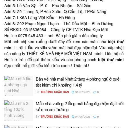
Add 5: Lê Văn Sỹ – P10 – Phú Nhuận – Sài Gòn
Add 6: 29 Tháng 3, P.Hòa Xuân, Q.Cẩm Lệ, TP.Đà Nẵng
Add 7: LK6A Làng Việt Kiều – Hà Đông
Add 8: 202 Phạm Ngọc Thạch – Thủ Dầu Một – Bình Dương
Số ĐKKD: 0315636984 – Công ty CP TVTK Nhà Đẹp Mới
Hotline 0975 945 433 – anh Bản phó giám đốc công ty
Mời anh chị kéo xuống dưới đây để xem các mẫu nhà
biệt thự
mini
1 trệt 1 lầu và villa vườn mái thái đẹp hiện đại. Vừa cập nhật
của công ty THIẾT KẾ NHÀ ĐẸP MỚI VIỆT NAM mình. Liên hệ số
Hotline trên để gửi thêm kiểu và các phong cách
biệt thự mini
đẹp nhất thế giới kiểu kiến trúc xanh.! Thân ái.!
Bản vẽ nhà mái Nhật 2 tầng 4 phòng ngủ ở quê
tiết kiệm chỉ khoảng 1.4 tỷ
BY
TRƯƠNG KHẮC BẢN
31/07/2026
0
Mẫu nhà vuông 2 tầng mái bằng đẹp hiện đại thiết
kế cho em Trưởng
BY
TRƯƠNG KHẮC BẢN
04/06/2025
0