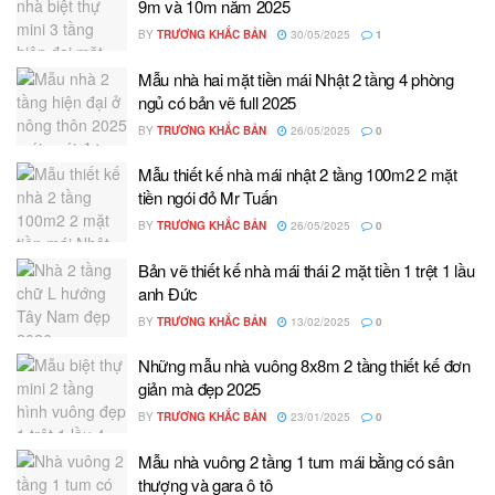
9m và 10m năm 2025
BY
TRƯƠNG KHẮC BẢN
30/05/2025
1
Mẫu nhà hai mặt tiền mái Nhật 2 tầng 4 phòng
ngủ có bản vẽ full 2025
BY
TRƯƠNG KHẮC BẢN
26/05/2025
0
Mẫu thiết kế nhà mái nhật 2 tầng 100m2 2 mặt
tiền ngói đỏ Mr Tuấn
BY
TRƯƠNG KHẮC BẢN
26/05/2025
0
Bản vẽ thiết kế nhà mái thái 2 mặt tiền 1 trệt 1 lầu
anh Đức
BY
TRƯƠNG KHẮC BẢN
13/02/2025
0
Những mẫu nhà vuông 8x8m 2 tầng thiết kế đơn
giản mà đẹp 2025
BY
TRƯƠNG KHẮC BẢN
23/01/2025
0
Mẫu nhà vuông 2 tầng 1 tum mái bằng có sân
thượng và gara ô tô