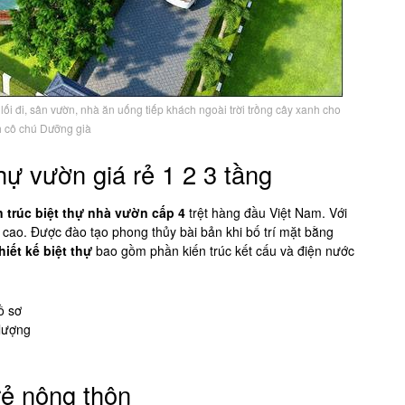
lối đi, sân vườn, nhà ăn uống tiếp khách ngoài trời trồng cây xanh cho
h cô chú Dưỡng già
thự vườn giá rẻ 1 2 3 tầng
n trúc biệt thự nhà vườn cấp 4
trệt hàng đầu Việt Nam. Với
 cao. Được đào tạo phong thủy bài bản khi bố trí mặt bằng
hiết kế biệt thự
bao gồm phần kiến trúc kết cấu và điện nước
ồ sơ
 lượng
ẻ nông thôn