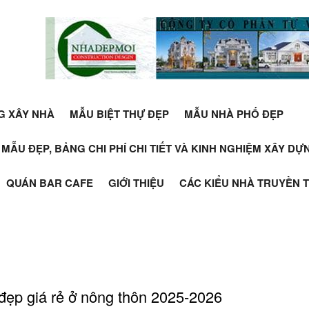
G XÂY NHÀ
MẪU BIỆT THỰ ĐẸP
MẪU NHÀ PHỐ ĐẸP
+ MẪU ĐẸP, BẢNG CHI PHÍ CHI TIẾT VÀ KINH NGHIỆM XÂY D
QUÁN BAR CAFE
GIỚI THIỆU
CÁC KIỂU NHÀ TRUYỀN 
 đẹp giá rẻ ở nông thôn 2025-2026