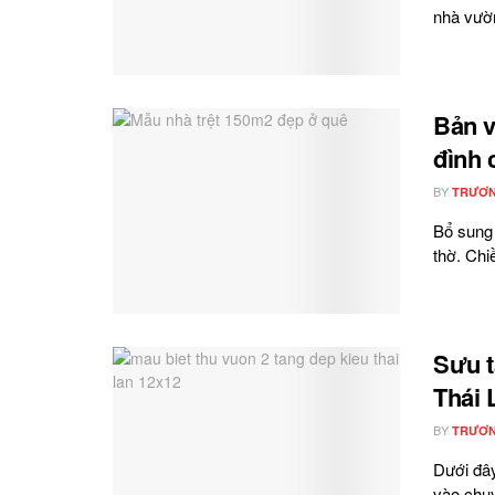
nhà vườn
Bản v
đình 
BY
TRƯƠN
Bổ sung
thờ. Chi
Sưu t
Thái 
BY
TRƯƠN
Dưới đây
vào chu