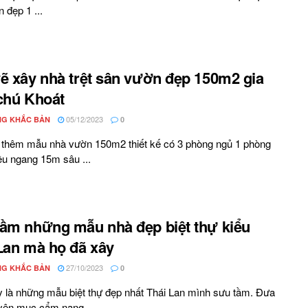
 đẹp 1 ...
ẽ xây nhà trệt sân vườn đẹp 150m2 gia
chú Khoát
05/12/2023
G KHẮC BẢN
0
 thêm mẫu nhà vườn 150m2 thiết kế có 3 phòng ngủ 1 phòng
ều ngang 15m sâu ...
ầm những mẫu nhà đẹp biệt thự kiểu
Lan mà họ đã xây
27/10/2023
G KHẮC BẢN
0
 là những mẫu biệt thự đẹp nhất Thái Lan mình sưu tầm. Đưa
yên mục cẩm nang ...