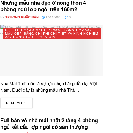
Những mẫu nhà đẹp ở nông thôn 4
phòng ngủ lợp ngói trên 160m2
BY
17/11/2025
TRƯƠNG KHẮC BẢN
0
BIỆT THỰ CẤP 4 MÁI THÁI 2026: TỔNG HỢP 50+
MẪU ĐẸP, BẢNG CHI PHÍ CHI TIẾT VÀ KINH NGHIỆM
XÂY DỰNG TỪ CHUYÊN GIA
Nhà Mái Thái luôn là sự lựa chọn hàng đầu tại Việt
Nam. Dưới đây là những mẫu nhà Thái...
READ MORE
DETAILS
Full bản vẽ nhà mái nhật 2 tầng 4 phòng
ngủ kết cấu lợp ngói có sân thượng