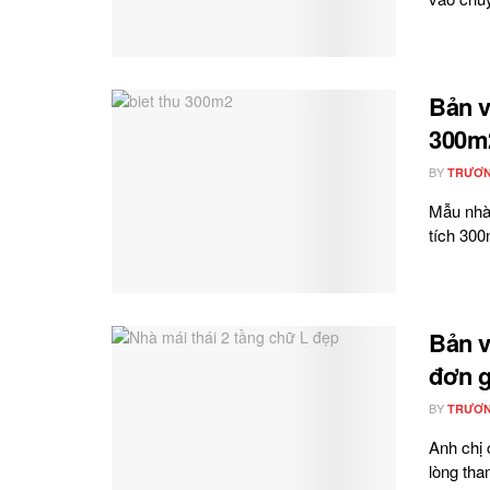
Bản v
300m
BY
TRƯƠN
Mẫu nhà 
tích 300n
Bản v
đơn g
BY
TRƯƠN
Anh chị 
lòng tha