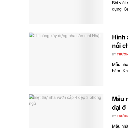
Bài viết
dựng. Cá
Hình 
nổi c
BY
TRƯƠN
Mẫu nhà 
hầm. Khá
Mẫu n
đại ở
BY
TRƯƠN
Mẫu nhà 