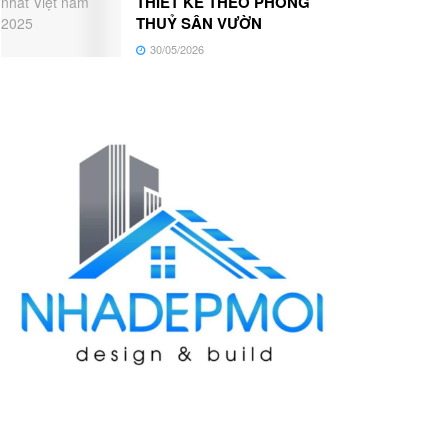
THIẾT KẾ THEO PHONG
THUỶ SÂN VƯỜN
30/05/2026