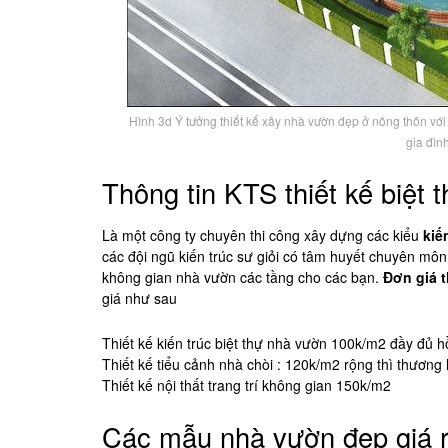
Hình 3d Ý tưởng thiết kế xây nhà vườn đẹp ở nông thôn với 
gia đìn
Thông tin KTS thiết kế biệt 
Là một công ty chuyên thi công xây dựng các kiểu
kiế
các đội ngũ kiến trúc sư giỏi có tâm huyết chuyên môn
không gian nhà vườn các tầng cho các bạn.
Đơn giá t
giá như sau
Thiết kế kiến trúc biệt thự nhà vườn 100k/m2 đầy đủ h
Thiết kế tiểu cảnh nhà chòi : 120k/m2 rộng thì thương
Thiết kế nội thất trang trí không gian 150k/m2
Các mẫu nhà vườn đẹp giá r