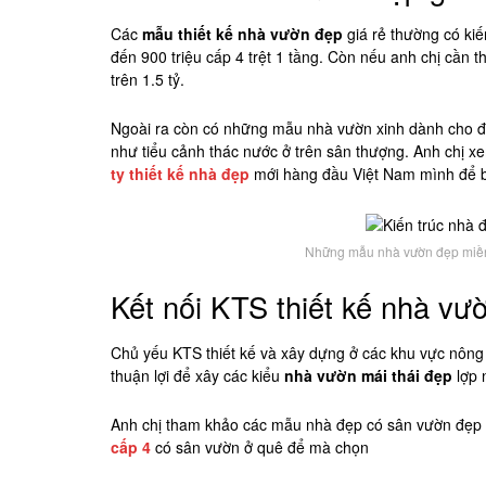
Các
mẫu thiết kế nhà vườn đẹp
giá rẻ thường có kiế
đến 900 triệu cấp 4 trệt 1 tầng. Còn nếu anh chị cần th
trên 1.5 tỷ.
Ngoài ra còn có những mẫu nhà vườn xinh dành cho đấ
như tiểu cảnh thác nước ở trên sân thượng. Anh chị x
ty thiết kế nhà đẹp
mới hàng đầu Việt Nam mình để 
Những mẫu nhà vườn đẹp miền 
Kết nối KTS thiết kế nhà vườ
Chủ yếu KTS thiết kế và xây dựng ở các khu vực nông 
thuận lợi để xây các kiểu
nhà vườn mái thái đẹp
lợp n
Anh chị tham khảo các mẫu nhà đẹp có sân vườn đẹp 
cấp 4
có sân vườn ở quê để mà chọn