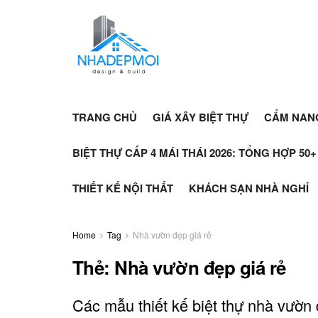
TRANG CHỦ
GIÁ XÂY BIỆT THỰ
CẨM NAN
BIỆT THỰ CẤP 4 MÁI THÁI 2026: TỔNG HỢP 50
THIẾT KẾ NỘI THẤT
KHÁCH SẠN NHÀ NGHỈ
Home
Tag
Nhà vườn đẹp giá rẻ
Thẻ:
Nhà vườn đẹp giá rẻ
Các mẫu thiết kế biệt thự nhà vườn