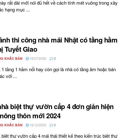
 này rất dài mới nói đủ hết về cách tính mét vuông trong xây
c hạng mục ...
ảnh thi công nhà mái Nhật có tầng hầm
hị Tuyết Giao
16/07/2026
G KHẮC BẢN
0
1 tầng 1 hầm nổi hay còn gọi là nhà có tầng âm hoặc bán
c với ...
hà biệt thự vườn cấp 4 đơn giản hiện
 nông thôn mới 2024
16/12/2023
G KHẮC BẢN
0
biệt thự vườn cấp 4 mái thái thiết kế theo kiến trúc biệt thự