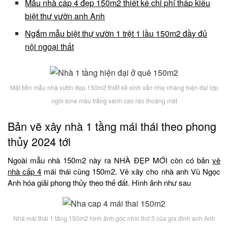
Mẫu nhà cấp 4 đẹp 150m2 thiết kế chi phí thấp kiểu
biệt thự vườn anh Anh
Ngắm mẫu biệt thự vườn 1 trệt 1 lầu 150m2 đầy đủ
nội ngoại thất
Mặt tiền mẫu nhà vườn đẹp 150m2 thiết kế xinh xắn nhẹ nhàng hiện đại lợp
ngói tone màu trắng xanh cao ráo thoáng mát
Bản vẽ xây nhà 1 tầng mái thái theo phong
thủy 2024 tới
Ngoài mẫu nhà 150m2 này ra NHÀ ĐẸP MỚI còn có bản
vẽ
nhà cấp 4
mái thái cũng 150m2. Vẽ xây cho nhà anh Vũ Ngọc
Anh hóa giải phong thủy theo thế đất. Hình ảnh như sau
Nhà mái thái 1 tầng 150m2 hình ảnh góc nhìn thứ 3 của gia đình anh Anh