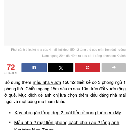
Phối cảnh thiết kế nhà cấp 4 mái thái đẹp 150m2 tổng thể góc nhìn trên đất hướng
Nam ngang 20m dài 40m ra sau có 1 cổng chính em Khánh
72
SHARES
Bổ sung thêm
mẫu nhà vườn
150m2 thiết kế có 3 phòng ngủ 1
phòng thờ. Chiều ngang 15m sâu ra sau 10m trên đất vườn rộng
ở quê. Mục đích để anh chị lựa chọn thêm kiểu dáng nhà mái
ngói và mặt bằng mà tham khảo
Xây nhà gác lửng đẹp 2 mặt tiền ở nông thôn em My
Mẫu nhà 2 mặt tiền phong cách châu âu 2 tầng anh
Khương Nha Trang