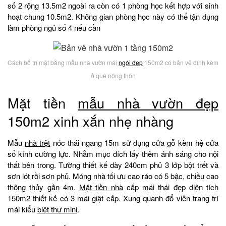
số 2 rộng 13.5m2 ngoài ra còn có 1 phòng học kết hợp với sinh
hoạt chung 10.5m2. Không gian phòng học này có thể tận dụng
làm phòng ngủ số 4 nếu cần
Cách bố trí mặt bằng mẫu nhà vườn mái
ngói đẹp
150m2 có bản vẽ đính kèm
ở quê nông thôn
Mặt tiền
mẫu nhà vườn đẹp
150m2 xinh xắn nhẹ nhàng
Mẫu
nhà trệt
nóc thái ngang 15m sử dụng cửa gỗ kèm hệ cửa
sổ kính cường lực. Nhằm mục đích lấy thêm ánh sáng cho nội
thất bên trong. Tường thiết kế dày 240cm phủ 3 lớp bột trết và
sơn lót rồi sơn phủ. Móng nhà tối ưu cao ráo có 5 bậc, chiều cao
thông thủy gần 4m.
Mặt tiền nhà
cấp mái thái đẹp diện tích
150m2 thiết kế có 3 mái giật cấp. Xung quanh đổ viền trang trí
mái kiểu
biệt thự mini
.