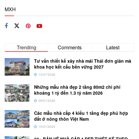
MXH
Trending
Comments
Latest
Tư vấn thiết kế xây nhà mái Thái đơn giản mà
khoa học kết cấu bền vững 2027
13/07/2026
Những mẫu nhà đẹp 2 tầng 80m2 chi phí
khoảng 1 tỷ đến 1.3 tỷ năm 2026
08/01/2026
Các mẫu nhà cấp 4 kiểu 1 tầng đẹp phú hợp
đất ở nông thôn Việt Nam
15/01/2025
60+ BẢN VẼ NHÀ CẤP 4 ĐẸP THIẾT KẾ THEO