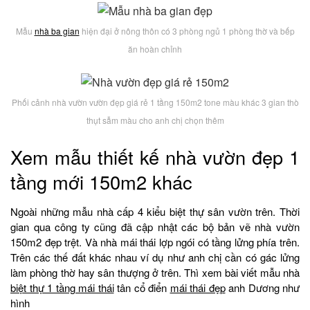
Mẫu
nhà ba gian
hiện đại ở nông thôn có 3 phòng ngủ 1 phòng thờ và bếp
ăn hoàn chỉnh
Phối cảnh nhà vườn vườn đẹp giá rẻ 1 tầng 150m2 tone màu khác 3 gian thò
thụt sẫm màu cho anh chị chọn thêm
Xem mẫu thiết kế nhà vườn đẹp 1
tầng mới 150m2 khác
Ngoài những mẫu nhà cấp 4 kiểu biệt thự sân vườn trên. Thời
gian qua công ty cũng đã cập nhật các bộ bản vẽ nhà vườn
150m2 đẹp trệt. Và nhà mái thái lợp ngói có tầng lửng phía trên.
Trên các thế đất khác nhau ví dụ như anh chị cần có gác lửng
làm phòng thờ hay sân thượng ở trên. Thì xem bài viết mẫu nhà
biệt thự 1 tầng mái thái
tân cổ điển
mái thái đẹp
anh Dương như
hình