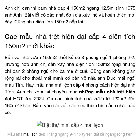
Anh chị cần thì bấm nhà cấp 4 150m2 ngang 12.5m sinh 1975
anh Anh. Bài viết có cập nhật đơn giá xây thô và hoàn thiện mới
đây. Cũng như diện tích 150m2 sắp tới
Các
mẫu nhà trệt hiện đại
cấp 4 diện tích
150m2 mới khác
Bản vẽ nhà vườn 150m2 thiết kế có 3 phòng ngủ 1 phòng thờ.
Trường hợp anh chị cần xây nhà diện tích 150m2 rộng nhưng
chỉ cần 2 phòng ngủ cho ba mẹ ở quê. Cũng cần không gian
rộng rãi cho thoải mái mình có bản vẽ nhà anh Đức mái ngói
màu Tím. Hay mẫu
nhà mái lệch
cấp 4 phong cách hiện đại anh
Tính. Anh chị xem tại chuyên mục
những mẫu nhà trệt hiện
đại
HOT đẹp 2024. Có các
hình ảnh nhà vườn
từ 120m2 đến
160m2 khác. Bấm vào bài viết nào nếu thích hình ảnh nhà mẫu
đó.
Mẫu nhà
mái lệch
đẹp 1 tầng ngang 9×17 xây trên đất bề ngang rộng trên