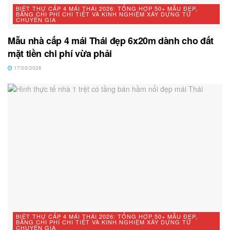
BIỆT THỰ CẤP 4 MÁI THÁI 2026: TỔNG HỢP 50+ MẪU ĐẸP,
BẢNG CHI PHÍ CHI TIẾT VÀ KINH NGHIỆM XÂY DỰNG TỪ
CHUYÊN GIA
Mẫu nhà cấp 4 mái Thái đẹp 6x20m dành cho đất
mặt tiền chi phí vừa phải
17/03/2026
BIỆT THỰ CẤP 4 MÁI THÁI 2026: TỔNG HỢP 50+ MẪU ĐẸP,
BẢNG CHI PHÍ CHI TIẾT VÀ KINH NGHIỆM XÂY DỰNG TỪ
CHUYÊN GIA