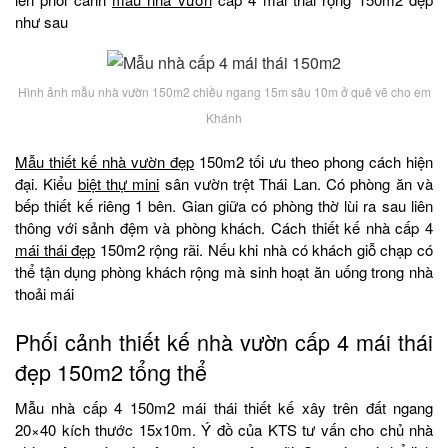
như sau
Hình ảnh mẫu nhà vườn 150m2 chiều ngang 15m sâu 10m ở quê vẽ cho em
Khánh
Mẫu thiết kế nhà vườn đẹp
150m2 tối ưu theo phong cách hiện
đại. Kiểu
biệt thự mini
sân vườn trệt Thái Lan. Có phòng ăn và
bếp thiết kế riêng 1 bên. Gian giữa có phòng thờ lùi ra sau liên
thông với sảnh đệm và phòng khách. Cách thiết kế nhà cấp 4
mái thái đẹp
150m2 rộng rãi. Nếu khi nhà có khách giỗ chạp có
thể tận dụng phòng khách rộng mà sinh hoạt ăn uống trong nhà
thoải mái
Phối cảnh thiết kế nhà vườn cấp 4 mái thái
đẹp 150m2 tổng thể
Mẫu nhà cấp 4 150m2 mái thái thiết kế xây trên đất ngang
20×40 kích thước 15x10m. Ý đồ của KTS tư vấn cho chủ nhà