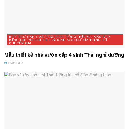
BIỆT THỰ CẤP 4 MÁI THÁI 2026: TỔNG HỢP 50+ MẪU ĐẸP,
BẢNG CHI PHÍ CHI TIẾT VÀ KINH NGHIỆM XÂY DỰNG TỪ
CHUYÊN GIA
Mẫu thiết kế nhà vườn cấp 4 sinh Thái nghỉ dưỡng
13/04/2026