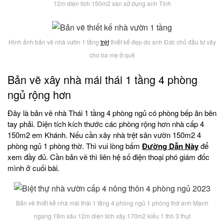
12m diện tích 150m2 sàn sử dụng anh Tính
Hình ảnh bản vẽ nhà vườn 1 tầng
trệt
thiết kế đẹp do anh Đức chủ đầu tư xây
cho ba mẹ ở quê
Bản vẽ xây nhà mái thái 1 tầng 4 phòng
ngủ rộng hơn
Đây là bản vẽ nhà Thái 1 tầng 4 phòng ngủ có phòng bếp ăn bên
tay phải. Diện tích kích thước các phòng rộng hơn nhà cấp 4
150m2 em Khánh. Nếu cần xây nhà trệt sân vườn 150m2 4
phòng ngủ 1 phòng thờ. Thì vui lòng bấm
Đường Dẫn Này
để
xem đầy đủ. Cần bản vẽ thì liên hệ số điện thoại phó giám đốc
mình ở cuối bài.
Bản vẽ thiết kế nhà mái thái 1 tầng 4 phòng ngủ 1 phòng thờ anh Mạnh
ngang 18m sâu 12m diện tích xây 170m2 kiểu 1 thò 3 thụt