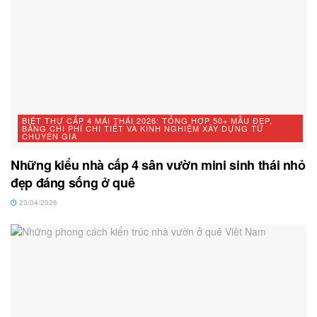
BIỆT THỰ CẤP 4 MÁI THÁI 2026: TỔNG HỢP 50+ MẪU ĐẸP,
BẢNG CHI PHÍ CHI TIẾT VÀ KINH NGHIỆM XÂY DỰNG TỪ
CHUYÊN GIA
Những kiểu nhà cấp 4 sân vườn mini sinh thái nhỏ
đẹp đáng sống ở quê
23/04/2026