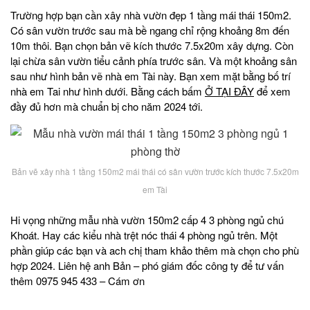
Trường hợp bạn cần xây nhà vườn đẹp 1 tầng mái thái 150m2.
Có sân vườn trước sau mà bề ngang chỉ rộng khoảng 8m đến
10m thôi. Bạn chọn bản vẽ kích thước 7.5x20m xây dựng. Còn
lại chừa sân vườn tiểu cảnh phía trước sân. Và một khoảng sân
sau như hình bản vẽ nhà em Tài này. Bạn xem mặt bằng bố trí
nhà em Tai như hình dưới. Bằng cách bấm
Ở TẠI ĐÂY
để xem
đầy đủ hơn mà chuẩn bị cho năm 2024 tới.
Bản vẽ xây nhà 1 tầng 150m2 mái thái có sân vườn trước kích thước 7.5x20m
em Tài
Hi vọng những mẫu nhà vườn 150m2 cấp 4 3 phòng ngủ chú
Khoát. Hay các kiểu nhà trệt nóc thái 4 phòng ngủ trên. Một
phần giúp các bạn và ach chị tham khảo thêm mà chọn cho phù
hợp 2024. Liên hệ anh Bản – phó giám đốc công ty để tư vấn
thêm 0975 945 433 – Cám ơn