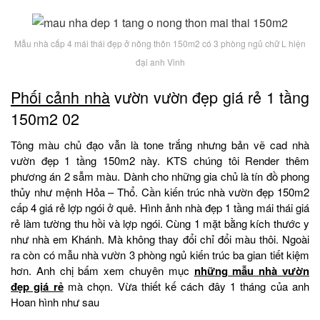
Mẫu nhà cấp 4 mái thái đẹp ở nông thôn 150m2 có 3 phòng ngủ chữ L hiện
đại anh Vinh
Phối cảnh nhà
vườn vườn đẹp giá rẻ 1 tầng
150m2 02
Tông màu chủ đạo vẫn là tone trắng nhưng bản vẽ cad nhà
vườn đẹp 1 tầng 150m2 này. KTS chúng tôi Render thêm
phương án 2 sẫm màu. Dành cho những gia chủ là tín đồ phong
thủy như mệnh Hỏa – Thổ. Cần kiến trúc nhà vườn đẹp 150m2
cấp 4 giá rẻ lợp ngói ở quê. Hình ảnh nhà đẹp 1 tầng mái thái giá
rẻ làm tường thu hồi và lợp ngói. Cùng 1 mặt bằng kích thước y
như nhà em Khánh. Mà không thay đổi chỉ đổi màu thôi. Ngoài
ra còn có mẫu nhà vườn 3 phòng ngủ kiến trúc ba gian tiết kiệm
hơn. Anh chị bấm xem chuyên mục
những mẫu nhà vườn
đẹp giá rẻ
mà chọn. Vừa thiết kế cách đây 1 tháng của anh
Hoan hình như sau