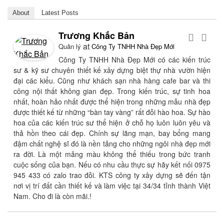
About
Latest Posts
Trương Khắc Bản
at
Quản lý
Công Ty TNHH Nhà Đẹp Mới
Công Ty TNHH Nhà Đẹp Mới có các kiến trúc
sư & kỹ sư chuyên thiết kế xây dựng biệt thự nhà vườn hiện
đại các kiểu. Cũng như khách sạn nhà hàng cafe bar và thi
công nội thất không gian đẹp. Trong kiến trúc, sự tinh hoa
nhất, hoàn hảo nhất được thể hiện trong những mẫu nhà đẹp
được thiết kế từ những “bàn tay vàng” rất đỗi hào hoa. Sự hào
hoa của các kiến trúc sư thể hiện ở chỗ họ luôn luôn yêu và
thả hồn theo cái đẹp. Chính sự lãng mạn, bay bổng mang
đậm chất nghệ sĩ đó là nền tảng cho những ngôi nhà đẹp mới
ra đời. Là một mảng màu không thể thiếu trong bức tranh
cuộc sống của bạn. Nếu có nhu cầu thực sự hãy kết nối 0975
945 433 có zalo trao đỗi. KTS công ty xây dựng sẽ đến tận
nơi vị trí đất cần thiết kế và làm việc tại 34/34 tỉnh thành Việt
Nam. Cho đi là còn mãi.!