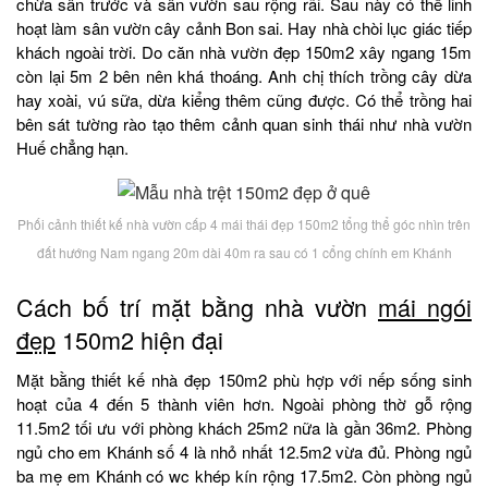
chừa sân trước và sân vườn sau rộng rãi. Sau này có thể linh
hoạt làm sân vườn cây cảnh Bon sai. Hay nhà chòi lục giác tiếp
khách ngoài trời. Do căn nhà vườn đẹp 150m2 xây ngang 15m
còn lại 5m 2 bên nên khá thoáng. Anh chị thích trồng cây dừa
hay xoài, vú sữa, dừa kiểng thêm cũng được. Có thể trồng hai
bên sát tường rào tạo thêm cảnh quan sinh thái như nhà vườn
Huế chẳng hạn.
Phối cảnh thiết kế nhà vườn cấp 4 mái thái đẹp 150m2 tổng thể góc nhìn trên
đất hướng Nam ngang 20m dài 40m ra sau có 1 cổng chính em Khánh
Cách bố trí mặt bằng nhà vườn
mái ngói
đẹp
150m2 hiện đại
Mặt bằng thiết kế nhà đẹp 150m2 phù hợp với nếp sống sinh
hoạt của 4 đến 5 thành viên hơn. Ngoài phòng thờ gỗ rộng
11.5m2 tối ưu với phòng khách 25m2 nữa là gần 36m2. Phòng
ngủ cho em Khánh số 4 là nhỏ nhất 12.5m2 vừa đủ. Phòng ngủ
ba mẹ em Khánh có wc khép kín rộng 17.5m2. Còn phòng ngủ