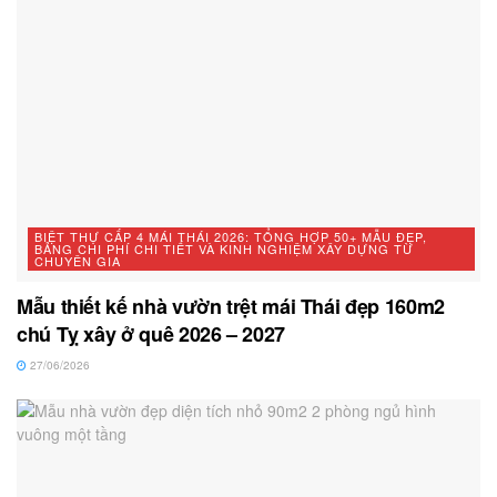
BIỆT THỰ CẤP 4 MÁI THÁI 2026: TỔNG HỢP 50+ MẪU ĐẸP,
BẢNG CHI PHÍ CHI TIẾT VÀ KINH NGHIỆM XÂY DỰNG TỪ
CHUYÊN GIA
Mẫu thiết kế nhà vườn trệt mái Thái đẹp 160m2
chú Tỵ xây ở quê 2026 – 2027
27/06/2026