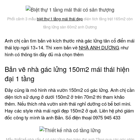
Phối cảnh 3 mẫu
biệt thự 1 tầng mái thái đẹp
diện tích tầng trệt 165m2 còn
tầng lửng sàn 60m2 anh Dương
Anh chị cần tìm bản vẽ kích thước nhà gác lửng tân cổ điển mái
thái lợp ngói 13×14. Thì xem bản vẽ
NHÀ ANH DƯƠNG
như
hình có thông tin đầy đủ mà chọn thêm
Bản vẽ nhà gác lửng 150m2 mái thái hiện
đại 1 tầng
Đây cũng là mô hình nhà vườn 150m2 có gác lửng. Anh chị cần
diện tích sử dụng ở dưới 150m2 ở trên 70m2 thì tham khảo
thêm. Nếu thích nhà vườn sinh thái nghỉ dưỡng có bể bơi mini.
Hay các style nhà mái ngói đẹp 150m2 ở quê. Liên hệ phó giám
đốc công ty mình là anh Bản. Số điện thoại 0975 945 433
Mẫu thiết kế nhà cấp 4 có gác lửng đẹp hiện đại anh Tầng qua các góc nhìn