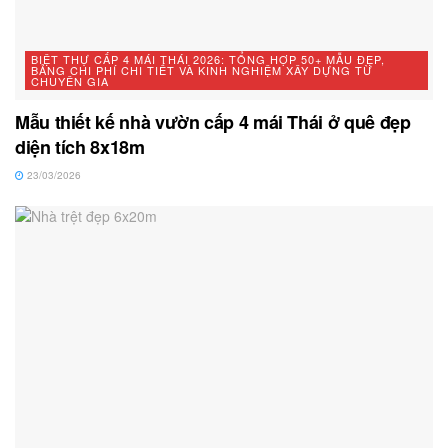
BIỆT THỰ CẤP 4 MÁI THÁI 2026: TỔNG HỢP 50+ MẪU ĐẸP,
BẢNG CHI PHÍ CHI TIẾT VÀ KINH NGHIỆM XÂY DỰNG TỪ
CHUYÊN GIA
Mẫu thiết kế nhà vườn cấp 4 mái Thái ở quê đẹp
diện tích 8x18m
23/03/2026