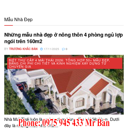
Mẫu Nhà Đẹp
Những mẫu nhà đẹp ở nông thôn 4 phòng ngủ lợp
ngói trên 160m2
BY
TRƯƠNG KHẮC BẢN
17/11/2025
0
BIỆT THỰ CẤP 4 MÁI THÁI 2026: TỔNG HỢP 50+ MẪU ĐẸP,
BẢNG CHI PHÍ CHI TIẾT VÀ KINH NGHIỆM XÂY DỰNG TỪ
CHUYÊN GIA
Nhà Mái Thái luôn là sự lựa chọn hàng đầu tại Việt Nam. Dưới
đây là những mẫu nhà Thái...