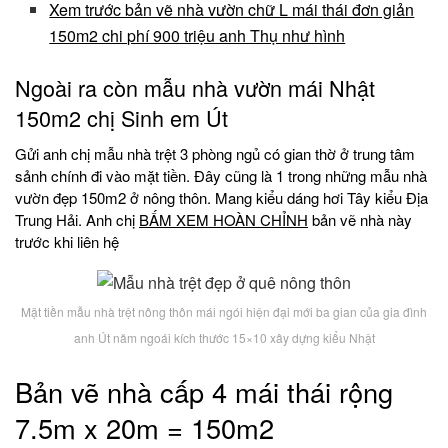
Xem trước bản vẽ nhà vườn chữ L mái thái đơn giản
150m2 chi phí 900 triệu anh Thụ như hình
Ngoài ra còn mẫu nhà vườn mái Nhật
150m2 chị Sinh em Út
Gửi anh chị mẫu nhà trệt 3 phòng ngủ có gian thờ ở trung tâm
sảnh chính đi vào mặt tiền. Đây cũng là 1 trong những mẫu nhà
vườn đẹp 150m2 ở nông thôn. Mang kiểu dáng hơi Tây kiểu Địa
Trung Hải. Anh chị
BẤM XEM HOÀN CHỈNH
bản vẽ nhà này
trước khi liên hệ
Mặt tiền mẫu nhà trệt nông thôn mái ngói hiện đại mới ba gian của gia đình
anh Út năm ngoái kích thước 15×10 xây dựng kiểu Nhật
Bản vẽ nhà cấp 4 mái thái rộng
7.5m x 20m = 150m2