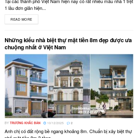
Tại các thành phố Việt Nam hiện nay có rất nhiều mẫu nhà 1 trệt
1 lầu đơn giản hiện...
READ MORE
DETAILS
Những kiểu nhà biệt thự mặt tiền 8m đẹp được ưa
chuộng nhất ở Việt Nam
BY
TRƯƠNG KHẮC BẢN
10/12/2025
2
Anh chị có đất rộng bề ngang khoảng 8m. Chuẩn bị xây biệt thự
phố mặt tiền 8m 3 tầng...