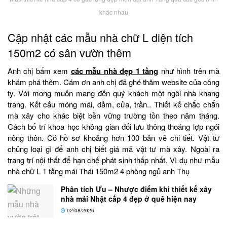
khác nhau
Cập nhật các mẫu nhà chữ L diện tích
150m2 có sân vườn thêm
Anh chị bấm xem
các mẫu nhà đẹp 1 tầng
như hình trên mà
khám phá thêm. Cám ơn anh chị đã ghé thăm website của công
ty. Với mong muốn mang đến quý khách một ngôi nhà khang
trang. Kết cấu móng mái, dầm, cửa, trần.. Thiết kế chắc chắn
mà xây cho khác biệt bền vững trường tồn theo năm tháng.
Cách bố trí khoa học không gian đối lưu thông thoáng lợp ngói
nông thôn. Có hồ sơ khoảng hơn 100 bản vẽ chi tiết. Vật tư
chủng loại gì để anh chị biết giá mã vật tư mà xây. Ngoài ra
trang trí nội thất để hạn chế phát sinh thấp nhất. Vì dụ như mẫu
nhà chữ L 1 tầng mái Thái 150m2 4 phòng ngủ anh Thụ
Phân tích Ưu – Nhược điểm khi thiết kế xây
nhà mái Nhật cấp 4 đẹp ở quê hiện nay
02/08/2026