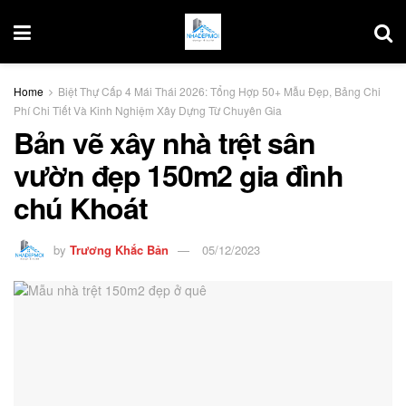
Home
Biệt Thự Cấp 4 Mái Thái 2026: Tổng Hợp 50+ Mẫu Đẹp, Bảng Chi
Phí Chi Tiết Và Kinh Nghiệm Xây Dựng Từ Chuyên Gia
Bản vẽ xây nhà trệt sân
vườn đẹp 150m2 gia đình
chú Khoát
by
Trương Khắc Bản
05/12/2023