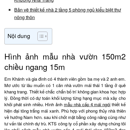
Bản vẽ thiết kế nhà 2 tầng 5 phòng ngủ kiểu biệt thự
nông thôn
Nội dung
Hình ảnh mẫu nhà vườn 150m2
chiều ngang 15m
Em Khánh và gia đình có 4 thành viên gồm ba mẹ và 2 anh em.
Mơ ước từ lâu muốn có 1 căn nhà vườn mái thái 1 tầng ở quê
khang trang. Thiết kế chắc chắn bố trí không gian khoa học hợp
lý. Đồng thời có dự toán khối lượng từng hạng mục mà xây cho
khỏi phát sinh nhiều. Hình ảnh
mẫu nhà cấp 4 mái ngói
thiết kế
hiện đại tông trắng mái xanh. Phù hợp với phong thủy nhà thiên
về hướng Nam hơn. sau khi chốt mặt bằng công năng cũng như
tư vấn tài chính dự trù. KTS công ty cổ phần xây dựng chúng tôi
lên phối cảnh
mẫu nhà vườn
cấp 4 mái thái rộng 150m2 đẹp