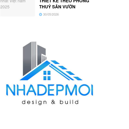
THIẾT KẾ THEO PHONG
THUỶ SÂN VƯỜN
30/05/2026