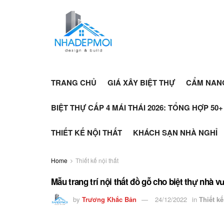
TRANG CHỦ
GIÁ XÂY BIỆT THỰ
CẨM NAN
BIỆT THỰ CẤP 4 MÁI THÁI 2026: TỔNG HỢP 50
THIẾT KẾ NỘI THẤT
KHÁCH SẠN NHÀ NGHỈ
Home
Thiết kế nội thất
Mẫu trang trí nội thất đồ gỗ cho biệt thự nhà
by
Trương Khắc Bản
24/12/2022
in
Thiết kế