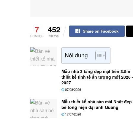
7
452
Share on Facebook
SHARES
VIEWS
Nội dung
Mẫu nhà 3 tầng đẹp mặt tiền 3.5m
thiết kế tinh tế ấn tượng mới 2026 
2027
07/08/2026
Mẫu thiết kế nhà sàn mái Nhật đẹp
bê tông hiện đại anh Quang
17/07/2026