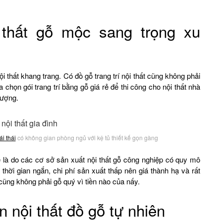
 thất gỗ mộc sang trọng xu
i thất khang trang. Có đồ gỗ trang trí nội thất cũng không phải
 chọn gói trang trí bằng gỗ giá rẻ để thi công cho nội thất nhà
lượng.
́i thái
có không gian phòng ngủ với kệ tủ thiết kế gọn gàng
ẻ là do các cơ sở sản xuất nội thất gỗ công nghiệp có quy mô
hời gian ngắn, chi phí sản xuất thấp nên giá thành hạ và rất
y cũng không phải gỗ quý vì tiền nào của nấy.
 nội thất đồ gỗ tự nhiên