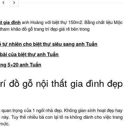
t gia đình
anh Hoàng với biệt thự 150m2. Bằng chất liệu Mộc
tham khảo đồ gỗ trang trí đẹp giá rẻ bên trong
ỗ tự nhiên cho biệt thự siêu sang anh Tuấn
 bài của biệt thự anh Tuấn
 ống 5×20 anh Tuấn
rí đồ gỗ nội thất gia đình đẹp
ất quan trọng của 1 ngôi nhà đẹp. Không gian sinh hoạt đẹp hay
 này. Tuy thế nhiều bà con lại tỏ ra không dành cho việc trang
 mức.