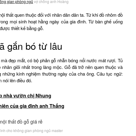
ông gian phòng ngủ
vợ chồng anh Hoàng
nội thất quen thuộc đối với nhân dân dân ta. Từ khi đồ nhôm đồ
trong mọi sinh hoạt hằng ngày của gia đình. Từ bàn ghế uống
được thiết kế bằng gỗ.
đã gắn bó từ lâu
n mà đẹp mắt, có bộ phản gỗ nhẵn bóng nổi nước mát rượi. Tủ
ệ nhân giỏi nhất trong làng mộc. Gỗ đã trở nên quen thuộc và
ng những kinh nghiệm thường ngày của cha ông. Câu tục ngữ:
 nói lên điều đó.
đẹp nhà vườn chị Nhung
hiên của gia đình anh Thắng
a đình cho không gian phòng ngủ master