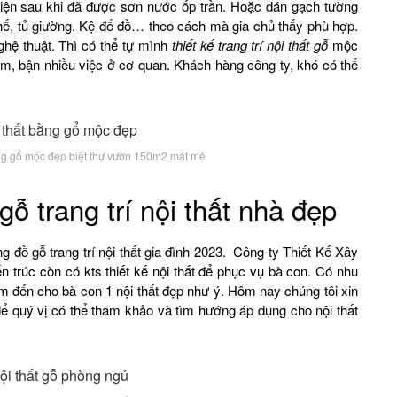
 hiện sau khi đã được sơn nước ốp trần. Hoặc dán gạch tường
hế, tủ giường. Kệ để đồ… theo cách mà gia chủ thấy phù hợp.
ghệ thuật. Thì có thể tự mình
thiết kế trang trí nội thất gỗ
mộc
àm, bận nhiều việc ở cơ quan. Khách hàng công ty, khó có thể
bằng gổ mộc đẹp biệt thự vườn 150m2 mát mẻ
ỗ trang trí nội thất nhà đẹp
g đồ gỗ trang trí nội thất gia đình 2023. Công ty Thiết Kế Xây
 trúc còn có kts thiết kế nội thất để phục vụ bà con. Có nhu
đem đến cho bà con 1 nội thất đẹp như ý. Hôm nay chúng tôi xin
ể quý vị có thể tham khảo và tìm hướng áp dụng cho nội thất