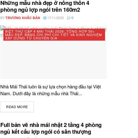
Những mẫu nhà đẹp ở nông thôn 4
phòng ngủ lợp ngói trên 160m2
BY
17/11/2025
TRƯƠNG KHẮC BẢN
0
BIỆT THỰ CẤP 4 MÁI THÁI 2026: TỔNG HỢP 50+
MẪU ĐẸP, BẢNG CHI PHÍ CHI TIẾT VÀ KINH NGHIỆM
XÂY DỰNG TỪ CHUYÊN GIA
Nhà Mái Thái luôn là sự lựa chọn hàng đầu tại Việt
Nam. Dưới đây là những mẫu nhà Thái...
READ MORE
DETAILS
Full bản vẽ nhà mái nhật 2 tầng 4 phòng
ngủ kết cấu lợp ngói có sân thượng