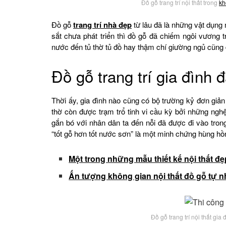
Đồ gỗ trang trí nội thất trong
kh
Đồ gỗ
trang trí nhà đẹp
từ lâu đã là những vật dụng 
sắt chưa phát triển thì đồ gỗ đã chiếm ngôi vương 
nước đến tủ thờ tủ đồ hay thậm chí giường ngủ cũng 
Đồ gỗ trang trí gia đình 
Thời ấy, gia đình nào cũng có bộ trường kỷ đơn giả
thờ còn được trạm trổ tinh vi cầu kỳ bởi những ngh
gắn bó với nhân dân ta đến nỗi đã được đi vào tro
“tốt gỗ hơn tốt nước sơn” là một minh chứng hùng hồn
Một trong những mẫu thiết kế nội thất 
Ấn tượng không gian nội thất đồ gỗ tự n
Đồ gỗ trang trí nội thất gi