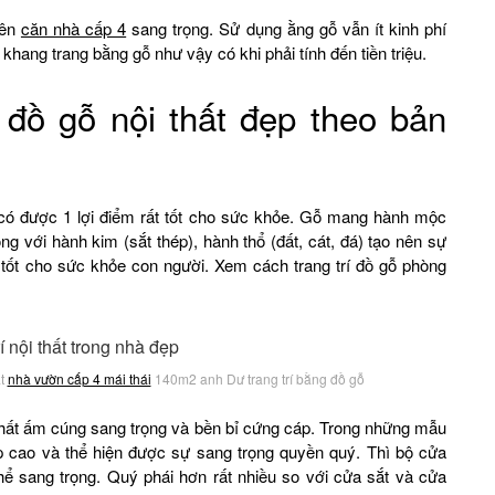
yên
căn nhà cấp 4
sang trọng. Sử dụng ằng gỗ vẫn ít kinh phí
ang trang bằng gỗ như vậy có khi phải tính đến tiền triệu.
đồ gỗ nội thất đẹp theo bản
i có được 1 lợi điểm rất tốt cho sức khỏe. Gỗ mang hành mộc
ng với hành kim (sắt thép), hành thổ (đất, cát, đá) tạo nên sự
ốt cho sức khỏe con người. Xem cách trang trí đồ gỗ phòng
ất
nhà vườn cấp 4 mái thái
140m2 anh Dư trang trí bằng đồ gỗ
i thất ấm cúng sang trọng và bền bỉ cứng cáp. Trong những mẫu
 cao và thể hiện được sự sang trọng quyền quý. Thì bộ cửa
hể sang trọng. Quý phái hơn rất nhiều so với cửa sắt và cửa