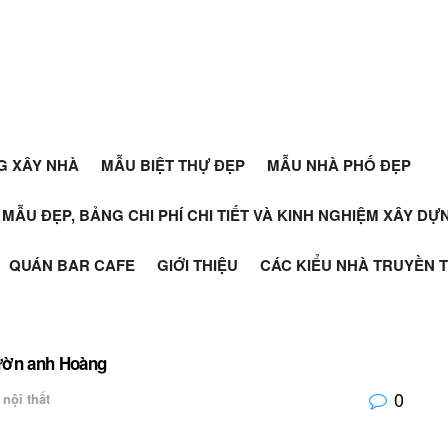
G XÂY NHÀ
MẪU BIỆT THỰ ĐẸP
MẪU NHÀ PHỐ ĐẸP
+ MẪU ĐẸP, BẢNG CHI PHÍ CHI TIẾT VÀ KINH NGHIỆM XÂY D
QUÁN BAR CAFE
GIỚI THIỆU
CÁC KIỂU NHÀ TRUYỀN 
 vườn anh Hoàng
0
 nội thất