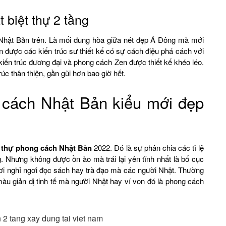
 biệt thự 2 tầng
Nhật Bản trên. Là mối dung hòa giữa nét đẹp Á Đông mà mới
n được các kiến trúc sư thiết kế có sự cách điệu phá cách với
iến trúc đương đại và phong cách Zen được thiết kế khéo léo.
úc thân thiện, gần gũi hơn bao giờ hết.
 cách Nhật Bản kiểu mới đẹp
ệt thự phong cách Nhật Bản
2022. Đó là sự phân chia các tỉ lệ
. Nhưng không được ồn ào mà trái lại yên tĩnh nhất là bố cục
nơi nghỉ ngơi đọc sách hay trà đạo mà các người Nhật. Thường
àu giản dị tinh tế mà người Nhật hay ví von đó là phong cách