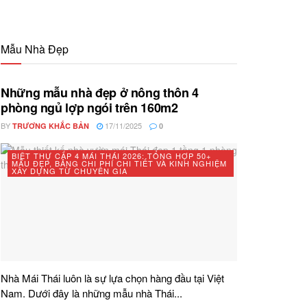
Mẫu Nhà Đẹp
Những mẫu nhà đẹp ở nông thôn 4
phòng ngủ lợp ngói trên 160m2
BY
17/11/2025
TRƯƠNG KHẮC BẢN
0
BIỆT THỰ CẤP 4 MÁI THÁI 2026: TỔNG HỢP 50+
MẪU ĐẸP, BẢNG CHI PHÍ CHI TIẾT VÀ KINH NGHIỆM
XÂY DỰNG TỪ CHUYÊN GIA
Nhà Mái Thái luôn là sự lựa chọn hàng đầu tại Việt
Nam. Dưới đây là những mẫu nhà Thái...