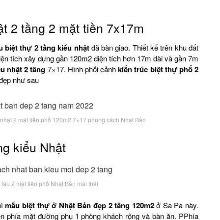
t 2 tầng 2 mặt tiền 7x17m
 biệt thự 2 tầng kiểu nhật
đã bàn giao. Thiết kế trên khu đất
i diện tích xây dựng gần 120m2 diện tích hơn 17m dài và gần 7m
ểu nhật 2 tầng
7×17. Hình phối cảnh
kiến trúc biệt thự phố 2
 đẹp như sau
iểu nhật 2 mặt tiền phố 120m2 7×17 phong cách Nhật Bản
ng kiểu Nhật
 lầu 2 mặt tiền phố Nhật Bản mái thái
hì
mẫu biệt thự ở Nhật Bản đẹp 2 tầng 120m2
ở Sa Pa này.
bên phía mặt đường phụ 1 phòng khách rộng và bàn ăn. PPhía