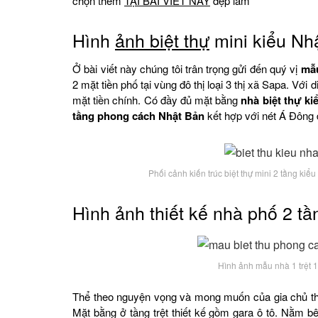
chọn thêm
TẠI BÀI VIẾT NÀY
đẹp lắm
Hình
ảnh biệt thự
mini kiểu Nhậ
Ở bài viết này chúng tôi trân trọng gửi đến quý vị
mẫu
2 mặt tiền phố tại vùng đô thị loại 3 thị xã Sapa. Vớ
mặt tiền chính. Có đầy đủ mặt bằng
nhà biệt thự ki
tầng phong cách Nhật Bản
kết hợp với nét Á Đông
Phối cảnh kiến trúc biệt thự mini 2 tầng k
Hình ảnh thiết kế nhà phố 2 tầ
Hình ảnh mẫu nhà 1 trệt 1
Thể theo nguyện vọng và mong muốn của gia chủ t
Mặt bằng ở tầng trệt thiết kế gồm gara ô tô. Nằm 