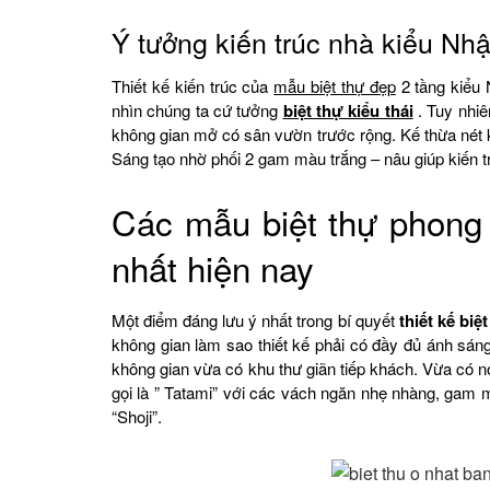
Ý tưởng kiến trúc nhà kiểu Nhật
Thiết kế kiến trúc của
mẫu biệt thự đẹp
2 tầng kiểu 
nhìn chúng ta cứ tưởng
biệt thự kiểu thái
. Tuy nhiê
không gian mở có sân vườn trước rộng. Kế thừa nét k
Sáng tạo nhờ phối 2 gam màu trắng – nâu giúp kiến tr
Các mẫu biệt thự phong
nhất hiện nay
Một điểm đáng lưu ý nhất trong bí quyết
thiết kế bi
không gian làm sao thiết kế phải có đầy đủ ánh sáng
không gian vừa có khu thư giãn tiếp khách. Vừa có 
gọi là ” Tatami” với các vách ngăn nhẹ nhàng, gam m
“Shoji”.