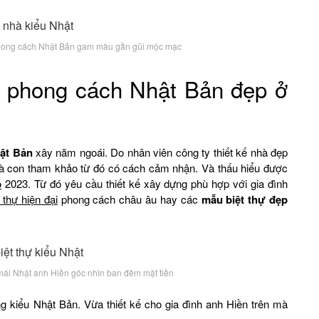
 phong cách Nhật Bản gam màu gần gũi mộc mạc
hự phong cách Nhật Bản đẹp ở
ật Bản
xây năm ngoái. Do nhân viên công ty thiết kế nhà đẹp
bà con tham khảo từ đó có cách cảm nhận. Và thấu hiểu được
p
2023. Từ đó yêu cầu thiết kế xây dựng phù hợp với gia đình
t thự hiện đại
phong cách châu âu hay các
mẫu biệt thự đẹp
 mái Nhật anh Hiền góc nhìn ban đêm mặt tiền
g kiểu Nhật Bản. Vừa thiết kế cho gia đình anh Hiền trên mà