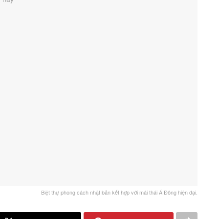
Biệt thự phong cách nhật bản kết hợp với mái thái Á Đông hiện đại.