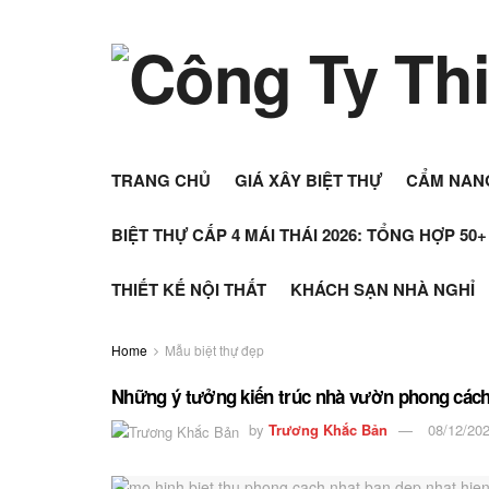
TRANG CHỦ
GIÁ XÂY BIỆT THỰ
CẨM NAN
BIỆT THỰ CẤP 4 MÁI THÁI 2026: TỔNG HỢP 50
THIẾT KẾ NỘI THẤT
KHÁCH SẠN NHÀ NGHỈ
Home
Mẫu biệt thự đẹp
Những ý tưởng kiến trúc nhà vườn phong cách
by
Trương Khắc Bản
08/12/20