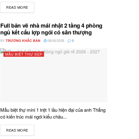
READ MORE
DETAILS
Full bản vẽ nhà mái nhật 2 tầng 4 phòng
ngủ kết cấu lợp ngói có sân thượng
BY
08/06/2026
TRƯƠNG KHẮC BẢN
0
MẪU BIỆT THỰ ĐẸP
Mẫu biệt thự mini 1 trệt 1 lầu hiện đại của anh Thắng
có kiến trúc mái ngói kiểu châu...
READ MORE
DETAILS