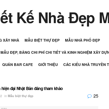
G XÂY NHÀ
MẪU BIỆT THỰ ĐẸP
MẪU NHÀ PHỐ ĐẸP
+ MẪU ĐẸP, BẢNG CHI PHÍ CHI TIẾT VÀ KINH NGHIỆM XÂY D
QUÁN BAR CAFE
GIỚI THIỆU
CÁC KIỂU NHÀ TRUYỀN 
 hiện đại Nhật Bản đáng tham khảo
25
22
in
Mẫu biệt thự đẹp