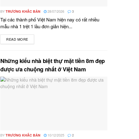
BY
28/07/2026
TRƯƠNG KHẮC BẢN
3
Tại các thành phố Việt Nam hiện nay có rất nhiều
mẫu nhà 1 trệt 1 lầu đơn giản hiện...
READ MORE
DETAILS
Những kiểu nhà biệt thự mặt tiền 8m đẹp
được ưa chuộng nhất ở Việt Nam
BY
10/12/2025
TRƯƠNG KHẮC BẢN
2