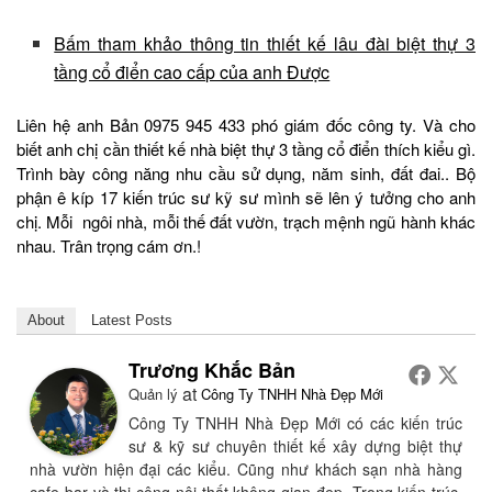
Bấm tham khảo thông tin thiết kế lâu đài biệt thự 3
tầng cổ điển cao cấp của anh Được
Liên hệ anh Bản 0975 945 433 phó giám đốc công ty. Và cho
biết anh chị cần thiết kế nhà biệt thự 3 tầng cổ điển thích kiểu gì.
Trình bày công năng nhu cầu sử dụng, năm sinh, đất đai.. Bộ
phận ê kíp 17 kiến trúc sư kỹ sư mình sẽ lên ý tưởng cho anh
chị. Mỗi ngôi nhà, mỗi thế đất vườn, trạch mệnh ngũ hành khác
nhau. Trân trọng cám ơn.!
About
Latest Posts
Trương Khắc Bản
at
Quản lý
Công Ty TNHH Nhà Đẹp Mới
Công Ty TNHH Nhà Đẹp Mới có các kiến trúc
sư & kỹ sư chuyên thiết kế xây dựng biệt thự
nhà vườn hiện đại các kiểu. Cũng như khách sạn nhà hàng
cafe bar và thi công nội thất không gian đẹp. Trong kiến trúc,