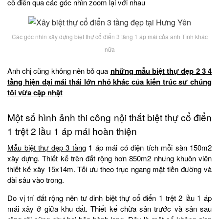
cổ điển qua các góc nhìn zoom lại với nhau
Các góc nhìn xây dựng biệt thự cổ điển 3 tầng 1 áp mái của anh Tình khác
nữa
Anh chị cũng không nên bỏ qua
những mẫu biệt thự đẹp 2 3 4
tầng hiện đại mái thái lớn nhỏ khác của kiến trúc sư chúng
tôi vừa cập nhật
Một số hình ảnh thi công nội thất biệt thự cổ điển
1 trệt 2 lầu 1 áp mái hoàn thiện
Mẫu biệt thự đẹp 3 tầng
1 áp mái có diện tích mỗi sàn 150m2
xây dựng. Thiết kế trên đất rộng hơn 850m2 nhưng khuôn viên
thiết kế xây 15x14m. Tối ưu theo trục ngang mặt tiền đường và
dài sâu vào trong.
Do vị trí đất rộng nên tư dinh biệt thự cổ điển 1 trệt 2 lầu 1 áp
mái xây ở giữa khu đất. Thiết kế chừa sân trước và sân sau