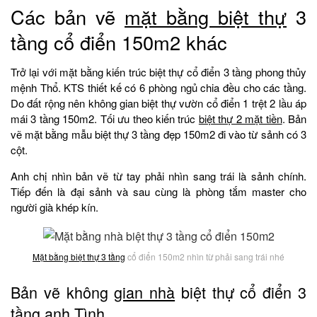
Các bản vẽ
mặt bằng biệt thự
3
tầng cổ điển 150m2 khác
Trở lại với mặt bằng kiến trúc biệt thự cổ điển 3 tầng phong thủy
mệnh Thổ. KTS thiết kế có 6 phòng ngủ chia đều cho các tầng.
Do đất rộng nên không gian biệt thự vườn cổ điển 1 trệt 2 lầu áp
mái 3 tầng 150m2. Tối ưu theo kiến trúc
biệt thự 2 mặt tiền
. Bản
vẽ mặt bằng mẫu biệt thự 3 tầng đẹp 150m2 đi vào từ sảnh có 3
cột.
Anh chị nhìn bản vẽ từ tay phải nhìn sang trái là sảnh chính.
Tiếp đến là đại sảnh và sau cùng là phòng tắm master cho
người già khép kín.
Mặt bằng biệt thự 3 tầng
cổ điển 150m2 nhìn từ phải sang trái nhé
Bản vẽ không
gian nhà
biệt thự cổ điển 3
tầng anh Tình