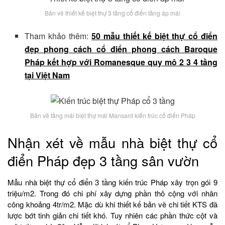
Bản vẽ thiết kế biệt thự 3 tầng cổ điển tầng áp mái
Tham khảo thêm:
50 mẫu thiết kế biệt thự cổ điển
đẹp phong cách cổ điển phong cách Baroque
Pháp kết hợp với Romanesque quy mô 2 3 4 tầng
tại Việt Nam
Bản vẽ tầng mái biệt thự mái Mansard kiến trúc cổ điển Pháp
Nhận xét về mẫu nhà biệt thự cổ
điển Pháp đẹp 3 tầng sân vườn
Mẫu nhà biệt thự cổ điển 3 tầng kiến trúc Pháp xây trọn gói 9
triệu/m2. Trong đó chi phí xây dựng phần thô cộng với nhân
công khoảng 4tr/m2. Mặc dù khi thiết kế bản vẽ chi tiết KTS đã
lược bớt tinh giản chi tiết khó. Tuy nhiên các phần thức cột và