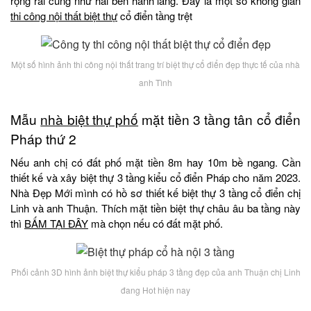
rộng rãi cũng như hai bên hành lang. Đây là một số không gian
thi công nội thất biệt thự
cổ điển tầng trệt
Một số hình ảnh thi công nội thất trang trí biệt thự cổ điển đẹp thực tế của nhà
anh Tình
Mẫu
nhà biệt thự phố
mặt tiền 3 tầng tân cổ điển
Pháp thứ 2
Nếu anh chị có đất phố mặt tiền 8m hay 10m bề ngang. Cần
thiết kế và xây biệt thự 3 tầng kiểu cổ điển Pháp cho năm 2023.
Nhà Đẹp Mới mình có hồ sơ thiết kế biệt thự 3 tầng cổ điển chị
Linh và anh Thuận. Thích mặt tiền biệt thự châu âu ba tầng này
thì
BẤM TẠI ĐÂY
mà chọn nếu có đất mặt phố.
Phối cảnh 3D hình ảnh biệt thự kiểu pháp 3 tầng đẹp của anh Thuận chị Linh
đang Hot hiện nay