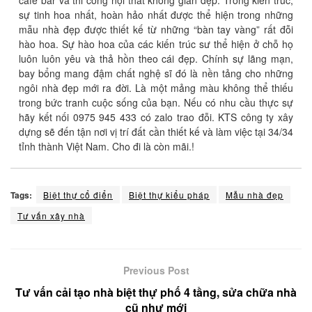
sự tinh hoa nhất, hoàn hảo nhất được thể hiện trong những
mẫu nhà đẹp được thiết kế từ những “bàn tay vàng” rất đỗi
hào hoa. Sự hào hoa của các kiến trúc sư thể hiện ở chỗ họ
luôn luôn yêu và thả hồn theo cái đẹp. Chính sự lãng mạn,
bay bổng mang đậm chất nghệ sĩ đó là nền tảng cho những
ngôi nhà đẹp mới ra đời. Là một mảng màu không thể thiếu
trong bức tranh cuộc sống của bạn. Nếu có nhu cầu thực sự
hãy kết nối 0975 945 433 có zalo trao đỗi. KTS công ty xây
dựng sẽ đến tận nơi vị trí đất cần thiết kế và làm việc tại 34/34
tỉnh thành Việt Nam. Cho đi là còn mãi.!
Tags:
Biệt thự cổ điển
Biệt thự kiểu pháp
Mẫu nhà đẹp
Tư vấn xây nhà
Previous Post
Tư vấn cải tạo nhà biệt thự phố 4 tầng, sửa chữa nhà
cũ như mới