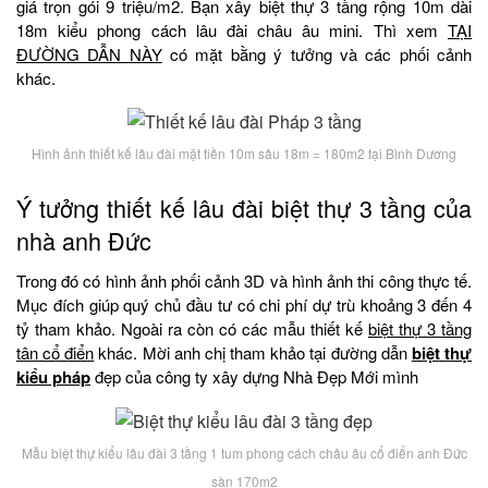
giá trọn gói 9 triệu/m2. Bạn xây biệt thự 3 tầng rộng 10m dài
18m kiểu phong cách lâu đài châu âu mini. Thì xem
TẠI
ĐƯỜNG DẪN NÀY
có mặt bằng ý tưởng và các phối cảnh
khác.
Hình ảnh thiết kế lâu đài mặt tiền 10m sâu 18m = 180m2 tại Bình Dương
Ý tưởng thiết kế lâu đài biệt thự 3 tầng của
nhà anh Đức
Trong đó có hình ảnh phối cảnh 3D và hình ảnh thi công thực tế.
Mục đích giúp quý chủ đầu tư có chi phí dự trù khoảng 3 đến 4
tỷ tham khảo. Ngoài ra còn có các mẫu thiết kế
biệt thự 3 tầng
tân cổ điển
khác. Mời anh chị tham khảo tại đường dẫn
biệt thự
kiểu pháp
đẹp của công ty xây dựng Nhà Đẹp Mới mình
Mẫu biệt thự kiểu lâu đài 3 tầng 1 tum phong cách châu âu cổ điển anh Đức
sàn 170m2