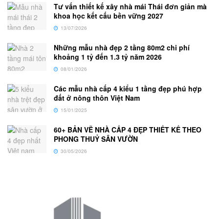
Tư vấn thiết kế xây nhà mái Thái đơn giản mà
khoa học kết cấu bền vững 2027
13/07/2026
Những mẫu nhà đẹp 2 tầng 80m2 chi phí
khoảng 1 tỷ đến 1.3 tỷ năm 2026
08/01/2026
Các mẫu nhà cấp 4 kiểu 1 tầng đẹp phú hợp
đất ở nông thôn Việt Nam
15/01/2025
60+ BẢN VẼ NHÀ CẤP 4 ĐẸP THIẾT KẾ THEO
PHONG THUỶ SÂN VƯỜN
30/05/2026