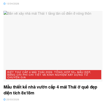
13/04/2026
BIỆT THỰ CẤP 4 MÁI THÁI 2026: TỔNG HỢP 50+ MẪU ĐẸP,
BẢNG CHI PHÍ CHI TIẾT VÀ KINH NGHIỆM XÂY DỰNG TỪ
CHUYÊN GIA
Mẫu thiết kế nhà vườn cấp 4 mái Thái ở quê đẹp
diện tích 8x18m
23/03/2026