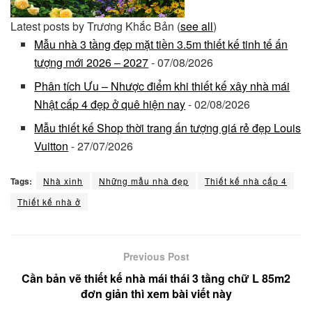
Latest posts by Trương Khắc Bản
(
see all
)
Mẫu nhà 3 tầng đẹp mặt tiền 3.5m thiết kế tinh tế ấn
tượng mới 2026 – 2027
- 07/08/2026
Phân tích Ưu – Nhược điểm khi thiết kế xây nhà mái
Nhật cấp 4 đẹp ở quê hiện nay
- 02/08/2026
Mẫu thiết kế Shop thời trang ấn tượng giá rẻ đẹp Louis
Vuitton
- 27/07/2026
Tags:
Nhà xinh
Những mẫu nhà đẹp
Thiết kế nhà cấp 4
Thiết kế nhà ở
Previous Post
Cần bản vẽ thiết kế nhà mái thái 3 tầng chữ L 85m2
đơn giản thì xem bài viết này