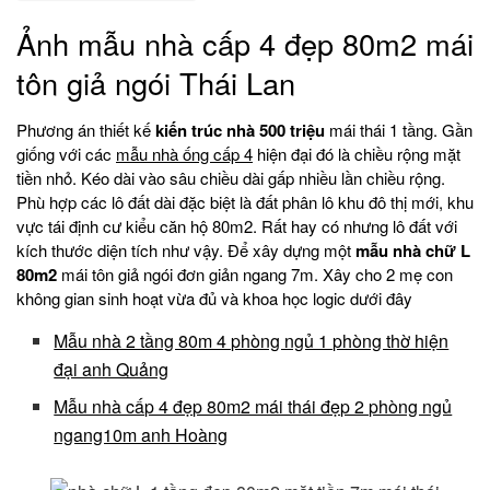
Ảnh mẫu nhà cấp 4 đẹp 80m2 mái
tôn giả ngói Thái Lan
Phương án thiết kế
kiến trúc nhà 500 triệu
mái thái 1 tầng. Gần
giống với các
mẫu nhà ống cấp 4
hiện đại đó là chiều rộng mặt
tiền nhỏ. Kéo dài vào sâu chiều dài gấp nhiều lần chiều rộng.
Phù hợp các lô đất dài đặc biệt là đất phân lô khu đô thị mới, khu
vực tái định cư kiểu căn hộ 80m2. Rất hay có nhưng lô đất với
kích thước diện tích như vậy. Để xây dựng một
mẫu nhà chữ L
80m2
mái tôn giả ngói đơn giản ngang 7m. Xây cho 2 mẹ con
không gian sinh hoạt vừa đủ và khoa học logic dưới đây
Mẫu nhà 2 tầng 80m 4 phòng ngủ 1 phòng thờ hiện
đại anh Quảng
Mẫu nhà cấp 4 đẹp 80m2 mái thái đẹp 2 phòng ngủ
ngang10m anh Hoàng