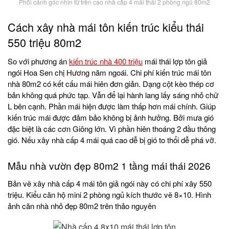
Phối cảnh góc nhìn từ trên cao nhà cấp 4 mái thái 2 phòng ngủ 80m2
Cách xây nhà mái tôn kiến trúc kiểu thái
550 triệu 80m2
So với phương án
kiến trúc nhà 400 triệu
mái thái lợp tôn giả
ngói Hoa Sen chị Hương năm ngoái. Chi phí kiến trúc mái tôn
nhà 80m2 có kết cấu mái hiên đơn giản. Dạng cột kèo thép cơ
bản không quá phức tạp. Vẫn để lại hành lang lấy sáng nhỏ chữ
L bên cạnh. Phần mái hiện được làm thấp hơn mái chính. Giúp
kiến trúc mái được đảm bảo không bị ảnh hưởng. Bởi mưa gió
đặc biệt là các cơn Giông lớn. Vì phần hiên thoáng 2 đầu thông
gió. Nếu xây nhà cấp 4 mái quá cao dễ bị gió to thổi dễ phá vỡ.
Mẫu nhà vườn đẹp 80m2 1 tầng mái thái 2026
Bản vẽ xây nhà cấp 4 mái tôn giả ngói này có chi phí xây 550
triệu. Kiểu căn hộ mini 2 phòng ngủ kích thước vẽ 8×10. Hình
ảnh căn nhà nhỏ đẹp 80m2 trên thảo nguyên