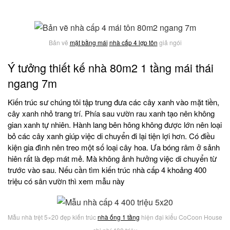
Bản vẽ
mặt bằng mái
nhà cấp 4 lợp tôn
giả ngói
Ý tưởng thiết kế nhà 80m2 1 tầng mái thái
ngang 7m
Kiến trúc sư chúng tôi tập trung đưa các cây xanh vào mặt tiền,
cây xanh nhỏ trang trí. Phía sau vườn rau xanh tạo nên không
gian xanh tự nhiên. Hành lang bên hông không được lớn nên loại
bỏ các cây xanh giúp việc di chuyển đi lại tiện lợi hơn. Có điều
kiện gia đình nên treo một số loại cây hoa. Ưa bóng râm ở sảnh
hiên rất là đẹp mát mẻ. Mà không ảnh hưởng việc di chuyển từ
trước vào sau. Nếu cần tìm kiến trúc nhà cấp 4 khoảng 400
triệu có sân vườn thì xem mẫu này
Mẫu nhà trệt 5×20 đẹp kiến trúc
nhà ống 1 tầng
hiện đại kiểu CoCoon House