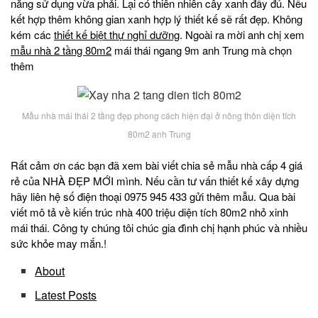
năng sử dụng vừa phải. Lại có thiên nhiên cây xanh đầy đủ. Nếu
kết hợp thêm không gian xanh hợp lý thiết kế sẽ rất đẹp. Không
kém các
thiết kế biệt thự nghỉ dưỡng
. Ngoài ra mời anh chị xem
mẫu nhà 2 tầng 80m2
mái thái ngang 9m anh Trung mà chọn
thêm
Mẫu nhà mái thái 2 tầng đẹp phong cách hiện đại ở nông thôn diện tích
80m2 anh Trung
Rất cảm ơn các bạn đã xem bài viết chia sẻ mẫu nhà cấp 4 giá
rẻ của NHÀ ĐẸP MỚI mình. Nếu cần tư vấn thiết kế xây dựng
hãy liên hệ số điện thoại 0975 945 433 gửi thêm mẫu. Qua bài
viết mô tả về kiến trúc nhà 400 triệu diện tích 80m2 nhỏ xinh
mái thái. Công ty chúng tôi chúc gia đình chị hạnh phúc và nhiều
sức khỏe may mắn.!
About
Latest Posts