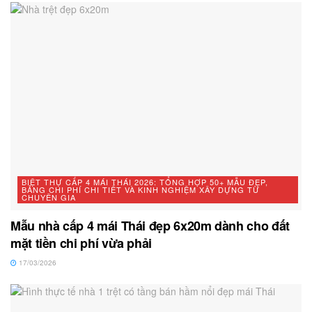
BIỆT THỰ CẤP 4 MÁI THÁI 2026: TỔNG HỢP 50+ MẪU ĐẸP,
BẢNG CHI PHÍ CHI TIẾT VÀ KINH NGHIỆM XÂY DỰNG TỪ
CHUYÊN GIA
Mẫu nhà cấp 4 mái Thái đẹp 6x20m dành cho đất
mặt tiền chi phí vừa phải
17/03/2026