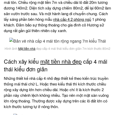
mái tôn. Chiều rộng mặt tiền 7m và chiều dài lô đất 20m tương
đương 140m2. Diện tích xây dựng chiếm 80m2, để lại 60m2 làm
sân vườn trước sau. Và một hành lang di chuyển chung. Cách
lấy sáng phần bên hông mẫu
nhà cấp 4 2 phòng ngủ
1 phòng
khách. Đảm bảo sự thông thoáng cho gia đình cô Hương sử
dụng rất gần gũi thiên nhiên cây xanh.
Hình ảnh
Mặt tiền nhà
đẹp cấp 4 mái thái kiểu đơn giản 7m kích thước 80m2
Cách xây kiểu
mặt tiền nhà đẹp
cấp 4 mái
thái kiểu đơn giản
Những thiết kế nhà cấp 4 nhỏ đẹp thiết kế theo kiến trúc truyền
thống mái thái chữ L. Hoặc theo kiểu thái thì kích thước chiều
rộng xây dựng lớn hơn chiều dài. Hoặc chí ít là kích thước 2
phần này chênh lệch không nhiều. Tạo nên một mặt sàn vuông
lớn rộng thoáng. Thường được xây dựng trên các lô đất lớn có
kích thước tương tự ở nông thôn.