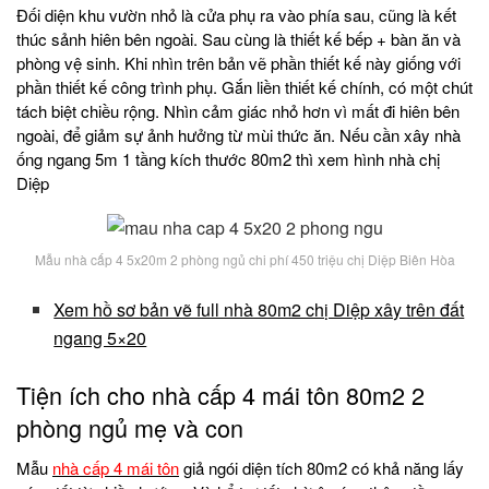
Đối diện khu vườn nhỏ là cửa phụ ra vào phía sau, cũng là kết
thúc sảnh hiên bên ngoài. Sau cùng là thiết kế bếp + bàn ăn và
phòng vệ sinh. Khi nhìn trên bản vẽ phần thiết kế này giống với
phần thiết kế công trình phụ. Gắn liền thiết kế chính, có một chút
tách biệt chiều rộng. Nhìn cảm giác nhỏ hơn vì mất đi hiên bên
ngoài, để giảm sự ảnh hưởng từ mùi thức ăn. Nếu cần xây nhà
ống ngang 5m 1 tầng kích thước 80m2 thì xem hình nhà chị
Diệp
Mẫu nhà cấp 4 5x20m 2 phòng ngủ chi phí 450 triệu chị Diệp Biên Hòa
Xem hồ sơ bản vẽ full nhà 80m2 chị Diệp xây trên đất
ngang 5×20
Tiện ích cho nhà cấp 4 mái tôn 80m2 2
phòng ngủ mẹ và con
Mẫu
nhà cấp 4 mái tôn
giả ngói diện tích 80m2 có khả năng lấy