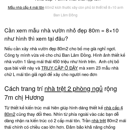
Mẫu nhà cấp 4 mái tôn
60m2 kích thước xây còn phủ bì thiết kế 8×10 anh
Ban Lâm Đồng
Cần xem mẫu nhà vườn nhỏ đẹp 80m = 8×10
như hình thì xem tại đâu?
Nếu cần xây nhà vườn đẹp 80m2 cho bố mẹ già nghỉ ngơi.
Công ty mình vừa vẽ cho chú Ban Lâm Đồng. Hình ảnh thiết kế
nhà vườn 1 tầng mái thái 450 triệu như hình trên. Anh chị bỏ
qua bài viết này và
TRUY CẬP Ở ĐÂY
mà xem 23 mẫu nhà
chữ L mái tôn giả ngói để xây cho người neo đơn
Cách trang trí
nhà trệt 2 phòng ngủ
rộng
7m chị Hương
Từ thiết kế kiến trúc mái hiên giúp hình dáng thiết kế
nhà cấp 4
80m2
cũng thay đổi theo. Nhìn từ phía ngoài vào các bạn dễ
dàng nhận ra kiến trúc có 2 cấp mái tôn. Trần
nhà trệt
80m2 mái
thái chính có chiều cao lớn hơn. Đảm bảo khả năng chống