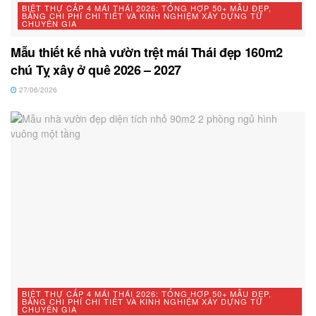
BIỆT THỰ CẤP 4 MÁI THÁI 2026: TỔNG HỢP 50+ MẪU ĐẸP,
BẢNG CHI PHÍ CHI TIẾT VÀ KINH NGHIỆM XÂY DỰNG TỪ
CHUYÊN GIA
Mẫu thiết kế nhà vườn trệt mái Thái đẹp 160m2
chú Tỵ xây ở quê 2026 – 2027
27/06/2026
BIỆT THỰ CẤP 4 MÁI THÁI 2026: TỔNG HỢP 50+ MẪU ĐẸP,
BẢNG CHI PHÍ CHI TIẾT VÀ KINH NGHIỆM XÂY DỰNG TỪ
CHUYÊN GIA