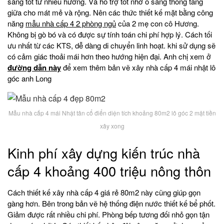
sáng tốt từ nhiều hướng. Và hổ trợ tốt nhờ ô sáng thông tầng
giữa cho mát mẻ và rộng. Nên các thức thiết kế mặt bằng công
năng
mẫu nhà cấp 4 2 phòng ngủ
của 2 mẹ con cô Hương.
Không bị gò bó và có được sự tính toán chi phí hợp lý. Cách tối
ưu nhất từ các KTS, dễ dàng di chuyển linh hoạt. khi sử dụng sẽ
có cảm giác thoải mái hơn theo hướng hiện đại. Anh chị xem ở
đường dẫn này
để xem thêm bản vẽ xây nhà cấp 4 mái nhật lô
góc anh Long
Mẫu nhà cấp 4 mái Nhật tân cổ điển diện tích khoảng 80m2 lô góc 2 mặt tiền
xây xong
Kinh phí xây dựng kiến trúc nhà
cấp 4 khoảng 400 triệu nông thôn
Cách thiết kế xây nhà cấp 4 giá rẻ 80m2 này cũng giúp gọn
gàng hơn. Bên trong bản vẽ hệ thống điện nước thiết kế bể phốt.
Giảm được rất nhiều chi phí. Phòng bếp tương đối nhỏ gọn tận