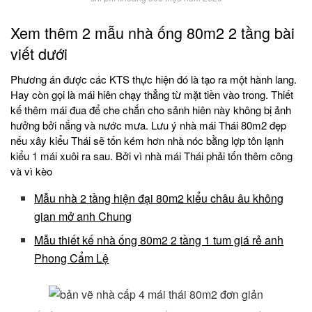
Xem thêm 2 mẫu nhà ống 80m2 2 tầng bài
viết dưới
Phương án được các KTS thực hiện đó là tạo ra một hành lang.
Hay còn gọi là mái hiên chạy thẳng từ mặt tiền vào trong. Thiết
kế thêm mái đua để che chắn cho sảnh hiên này không bị ảnh
hưởng bởi nắng và nước mưa. Lưu ý nhà mái Thái 80m2 đẹp
nếu xây kiểu Thái sẽ tốn kém hơn nhà nóc bằng lợp tôn lạnh
kiểu 1 mái xuôi ra sau. Bởi vì nhà mái Thái phải tốn thêm công
và vì kèo
Mẫu nhà 2 tầng hiện đại 80m2 kiểu châu âu không
gian mở anh Chung
Mẫu thiết kế nhà ống 80m2 2 tầng 1 tum giá rẻ anh
Phong Cẩm Lệ