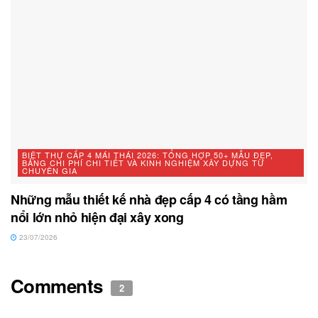
BIỆT THỰ CẤP 4 MÁI THÁI 2026: TỔNG HỢP 50+ MẪU ĐẸP,
BẢNG CHI PHÍ CHI TIẾT VÀ KINH NGHIỆM XÂY DỰNG TỪ
CHUYÊN GIA
Những mẫu thiết kế nhà đẹp cấp 4 có tầng hầm
nổi lớn nhỏ hiện đại xây xong
23/07/2026
Comments
2