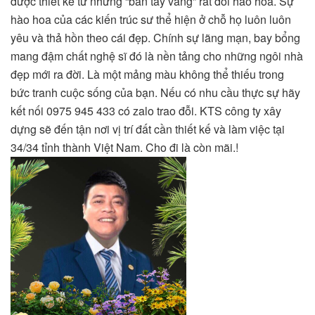
được thiết kế từ những “bàn tay vàng” rất đỗi hào hoa. Sự
hào hoa của các kiến trúc sư thể hiện ở chỗ họ luôn luôn
yêu và thả hồn theo cái đẹp. Chính sự lãng mạn, bay bổng
mang đậm chất nghệ sĩ đó là nền tảng cho những ngôi nhà
đẹp mới ra đời. Là một mảng màu không thể thiếu trong
bức tranh cuộc sống của bạn. Nếu có nhu cầu thực sự hãy
kết nối 0975 945 433 có zalo trao đỗi. KTS công ty xây
dựng sẽ đến tận nơi vị trí đất cần thiết kế và làm việc tại
34/34 tỉnh thành Việt Nam. Cho đi là còn mãi.!