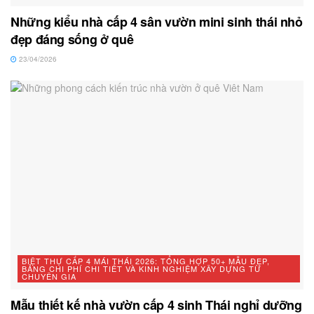
Những kiểu nhà cấp 4 sân vườn mini sinh thái nhỏ
đẹp đáng sống ở quê
23/04/2026
BIỆT THỰ CẤP 4 MÁI THÁI 2026: TỔNG HỢP 50+ MẪU ĐẸP,
BẢNG CHI PHÍ CHI TIẾT VÀ KINH NGHIỆM XÂY DỰNG TỪ
CHUYÊN GIA
Mẫu thiết kế nhà vườn cấp 4 sinh Thái nghỉ dưỡng