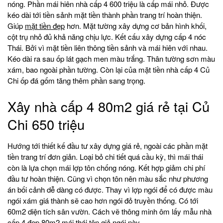
nóng. Phần mái hiên nhà cấp 4 600 triệu là cấp mái nhỏ. Được
kéo dài tới tiền sảnh mặt tiền thành phần trang trí hoàn thiện.
Giúp
mặt tiền đẹp
hơn. Mặt tường xây dựng cơ bản hình khối,
cột trụ nhỏ đủ khả năng chịu lực. Kết cấu xây dựng cấp 4 nóc
Thái. Bởi vì mặt tiền liên thông tiền sảnh và mái hiên với nhau.
Kéo dài ra sau ốp lát gạch men màu trắng. Thân tường sơn màu
xám, bao ngoài phần tường. Còn lại của mặt tiền nhà cấp 4 Củ
Chi ốp đá gốm tăng thêm phần sang trọng.
Xây nhà cấp 4 80m2 giá rẻ tại Củ
Chi 650 triệu
Hướng tới thiết kế đầu tư xây dựng giá rẻ, ngoài các phần mặt
tiền trang trí đơn giản. Loại bỏ chi tiết quá cầu kỳ, thì mái thái
còn là lựa chọn mái lợp tôn chống nóng. Kết hợp giảm chi phí
đầu tư hoàn thiện. Cũng vì chọn tôn nên màu sắc như phương
án bối cảnh dễ dàng có được. Thay vì lợp ngói để có được màu
ngói xám giá thành sẽ cao hơn ngói đỏ truyền thống. Có tới
60m2 diện tích sân vườn. Cách vẽ thông minh ôm lấy mẫu nhà
cấp 4 đẹp 80m2 mái thái tôn giả ngói này.