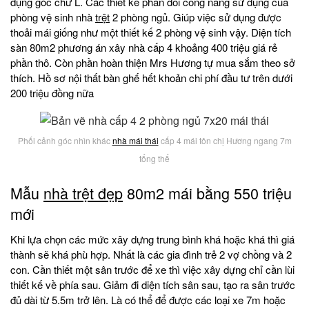
dụng góc chữ L. Các thiết kế phân đôi công năng sử dụng của
phòng vệ sinh nhà
trệt
2 phòng ngủ. Giúp việc sử dụng được
thoải mái giống như một thiết kế 2 phòng vệ sinh vậy. Diện tích
sàn 80m2 phương án xây nhà cấp 4 khoảng 400 triệu giá rẻ
phần thô. Còn phần hoàn thiện Mrs Hương tự mua sắm theo sở
thích. Hồ sơ nội thất bàn ghế hết khoản chi phí đầu tư trên dưới
200 triệu đồng nữa
Phối cảnh góc nhìn khác
nhà mái thái
cấp 4 mái tôn chị Hương ngang 7m
tổng thể
Mẫu
nhà trệt đẹp
80m2 mái bằng 550 triệu
mới
Khi lựa chọn các mức xây dựng trung bình khá hoặc khá thì giá
thành sẽ khá phù hợp. Nhất là các gia đình trẻ 2 vợ chồng và 2
con. Cần thiết một sân trước để xe thì việc xây dựng chỉ cần lùi
thiết kế về phía sau. Giảm đi diện tích sân sau, tạo ra sân trước
đủ dài từ 5.5m trở lên. Là có thể để được các loại xe 7m hoặc