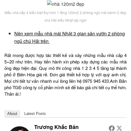
Mẫu nhà cấp 4 kiểu biệt thự mini 1 tầng 120m2 2 phòng ngủ mái bánh Ú đẹp
chú Hải kiểu Nhật lợp ngói
Nên xem mẫu nhà mái Nhật 3 gian sân vườn 2 phòng
ngủ chú Hải trên
Rất mong được hợp tác thiết kế và xây những mẫu nhà cấp 4
5×20 như trên. Hay tiến hành xin phép xây dựng các mẫu nhà
ống đẹp hiện đại. Quy mô thi công nhà 1 2 3 4 5 tầng tại thành
phố ở Biên Hòa giá rẻ. Đơn giá thiết kế hợp lý với quý anh chị.
Mọi chi tiết tư vấn nhanh vui lòng liên hệ 0975 945 433.Anh Bản
phó TGĐ công ty cổ phần mình sẽ để báo giá chi tiết cụ thể hơn.
Thân ái.!
About
Latest Posts
Trương Khắc Bản