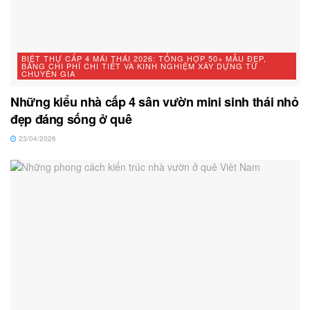
BIỆT THỰ CẤP 4 MÁI THÁI 2026: TỔNG HỢP 50+ MẪU ĐẸP,
BẢNG CHI PHÍ CHI TIẾT VÀ KINH NGHIỆM XÂY DỰNG TỪ
CHUYÊN GIA
Những kiểu nhà cấp 4 sân vườn mini sinh thái nhỏ
đẹp đáng sống ở quê
23/04/2026