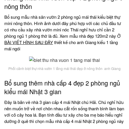
nông thôn
Bổ sung mẫu nhà sân vườn 2 phòng ngủ mái thái kiểu biệt thự
mini nông thôn. Hình ảnh dưới đây phú hợp với các chủ đầu tư
có nhu cầu xây nhà vườn mini nóc Thái nghỉ hưu chỉ cần 2
phòng ngủ 1 phòng thờ là đủ. Xem mẫu nhà đẹp 120m2 này Ở
BÀI VIẾT HÌNH SAU ĐÂY
thiết kế cho anh Giang kiểu 1 tầng
mái ngói
Phối cảnh biệt thự nhà vườn 1 tầng mái thái đẹp ở nông thôn anh Giang
Bổ sung thêm nhà cấp 4 đẹp 2 phòng ngủ
kiểu mái Nhật 3 gian
Đây là bản vẽ nhà 3 gian cấp 4 mái Nhật chú Hải. Chú nghỉ hữu
nên muốn trở về nơi chôn nhau cắt rốn sống thanh bình làm bạn
với cỏ cây hoa lá. Bạn tính đầu tư xây cho ba mẹ báo hiểu nghỉ
dưỡng ở quê thì chọn mẫu nhà cấp 4 mái Nhật 2 phòng ngủ này