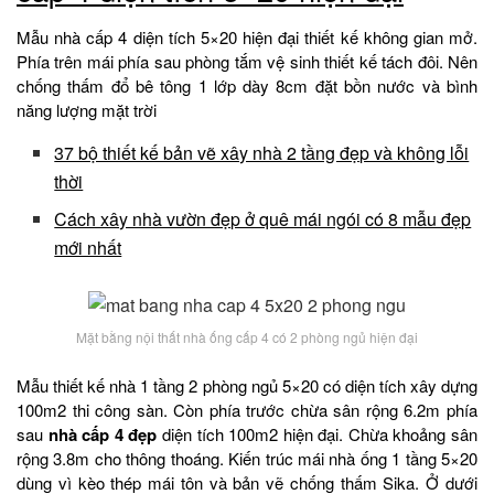
Mẫu nhà cấp 4 diện tích 5×20 hiện đại thiết kế không gian mở.
Phía trên mái phía sau phòng tắm vệ sinh thiết kế tách đôi. Nên
chống thấm đổ bê tông 1 lớp dày 8cm đặt bồn nước và bình
năng lượng mặt trời
37 bộ thiết kế bản vẽ xây nhà 2 tầng đẹp và không lỗi
thời
Cách xây nhà vườn đẹp ở quê mái ngói có 8 mẫu đẹp
mới nhất
Mặt bằng nội thất nhà ống cấp 4 có 2 phòng ngủ hiện đại
Mẫu thiết kế nhà 1 tầng 2 phòng ngủ 5×20 có diện tích xây dựng
100m2 thi công sàn. Còn phía trước chừa sân rộng 6.2m phía
sau
nhà cấp 4 đẹp
diện tích 100m2 hiện đại. Chừa khoảng sân
rộng 3.8m cho thông thoáng. Kiến trúc mái nhà ống 1 tầng 5×20
dùng vì kèo thép mái tôn và bản vẽ chống thấm Sika. Ở dưới