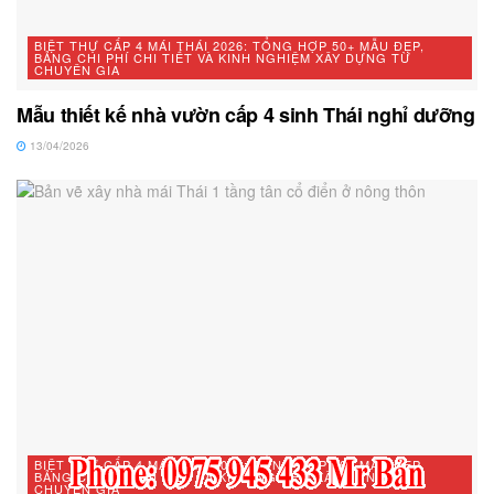
BIỆT THỰ CẤP 4 MÁI THÁI 2026: TỔNG HỢP 50+ MẪU ĐẸP,
BẢNG CHI PHÍ CHI TIẾT VÀ KINH NGHIỆM XÂY DỰNG TỪ
CHUYÊN GIA
Mẫu thiết kế nhà vườn cấp 4 sinh Thái nghỉ dưỡng
13/04/2026
BIỆT THỰ CẤP 4 MÁI THÁI 2026: TỔNG HỢP 50+ MẪU ĐẸP,
BẢNG CHI PHÍ CHI TIẾT VÀ KINH NGHIỆM XÂY DỰNG TỪ
CHUYÊN GIA