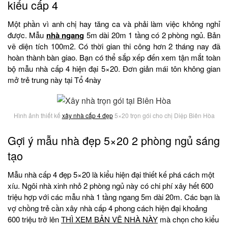
kiểu cấp 4
Một phần vì anh chị hay tăng ca và phải làm việc không nghỉ
được. Mẫu
nhà ngang
5m dài 20m 1 tầng có 2 phòng ngủ. Bản
vẽ diện tích 100m2. Có thời gian thi công hơn 2 tháng nay đã
hoàn thành bàn giao. Bạn có thể sắp xếp đến xem tận mắt toàn
bộ mẫu nhà cấp 4 hiện đại 5×20. Đơn giản mái tôn không gian
mở trẻ trung này tại Tổ 4này
Hình ảnh thiết kế
xây nhà cấp 4 đẹp
5×20 trọn gói cho chị Diệp Biên Hòa
Gợi ý mẫu nhà đẹp 5×20 2 phòng ngủ sáng
tạo
Mẫu nhà cấp 4 đẹp 5×20 là kiểu hiện đại thiết kế phá cách một
xíu. Ngôi nhà xinh nhỏ 2 phòng ngủ này có chi phí xây hết 600
triệu hợp với các mẫu nhà 1 tầng ngang 5m dài 20m. Các bạn là
vợ chồng trẻ cần xây nhà cấp 4 phong cách hiện đại khoảng
600 triệu trở lên
THÌ XEM BẢN VẼ NHÀ NÀY
mà chọn cho kiểu