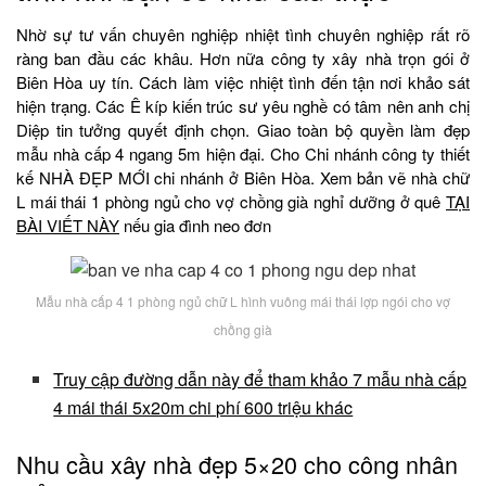
Nhờ sự tư vấn chuyên nghiệp nhiệt tình chuyên nghiệp rất rõ
ràng ban đầu các khâu. Hơn nữa công ty xây nhà trọn gói ở
Biên Hòa uy tín. Cách làm việc nhiệt tình đến tận nơi khảo sát
hiện trạng. Các Ê kíp kiến trúc sư yêu nghề có tâm nên anh chị
Diệp tin tưởng quyết định chọn. Giao toàn bộ quyền làm đẹp
mẫu nhà cấp 4 ngang 5m hiện đại. Cho Chi nhánh công ty thiết
kế NHÀ ĐẸP MỚI chi nhánh ở Biên Hòa. Xem bản vẽ nhà chữ
L mái thái 1 phòng ngủ cho vợ chồng già nghỉ dưỡng ở quê
TẠI
BÀI VIẾT NÀY
nếu gia đình neo đơn
Mẫu nhà cấp 4 1 phòng ngủ chữ L hình vuông mái thái lợp ngói cho vợ
chồng già
Truy cập đường dẫn này để tham khảo 7 mẫu nhà cấp
4 mái thái 5x20m chi phí 600 triệu khác
Nhu cầu xây nhà đẹp 5×20 cho công nhân