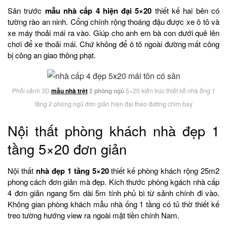
Sân trước
mẫu nhà cấp 4 hiện đại 5×20
thiết kế hai bên có
tường rào an ninh. Cổng chính rộng thoáng đậu được xe ô tô và
xe máy thoải mái ra vào. Giúp cho anh em bà con dưới quê lên
chơi để xe thoải mái. Chứ không để ô tô ngoài đường mất công
bị công an giao thông phạt.
Phối cảnh 3D
mẫu nhà trệt
2 phòng ngủ
5×20 kiến trúc thiết kế nhà ống 1
tầng 2 phòng ngủ đơn giản hiện đại theo đường chim bay
Nội thất phòng khách nhà đẹp 1
tầng 5×20 đơn giản
Nội thất
nhà đẹp 1 tầng 5×20
thiết kế phòng khách rộng 25m2
phong cách đơn giản mà đẹp. Kích thước phòng kgách nhà cấp
4 đơn giản ngang 5m dài 5m tính phủ bì từ sảnh chính đi vào.
Không gian phòng khách mẫu nhà ống 1 tầng có tủ thờ thiết kế
treo tường hướng view ra ngoài mặt tiền chính Nam.