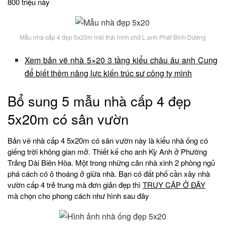
800 triệu này
Mẫu nhà cấp 4 đẹp 5x20m mái thái hình chữ L anh Phát Bình Dương
Xem bản vẽ nhà 5×20 3 tầng kiểu châu âu anh Cung
để biết thêm năng lực kiến trúc sư công ty mình
Bổ sung 5 mẫu nhà cấp 4 đẹp
5x20m có sân vườn
Bản vẽ nhà cấp 4 5x20m có sân vườn này là kiểu nhà ống có
giếng trời không gian mở. Thiết kế cho anh Kỳ Anh ở Phường
Trảng Dài Biên Hòa. Một trong những căn nhà xinh 2 phòng ngủ
phá cách có ô thoáng ở giữa nhà. Bạn có đất phố cần xây nhà
vườn cấp 4 trẻ trung mà đơn giản đẹp thì
TRUY CẬP Ở ĐÂY
mà chọn cho phong cách như hình sau đây