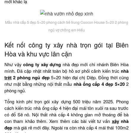
mới khác lạ
Mẫu nhà cấp 5 đẹp 5×20 phong cách trẻ trung Coocon House 5×20 2 phòng
ngủ vợ chồng em Hiếu
Kết nối công ty xây nhà trọn gói tại Biên
Hòa và khu vực lân cận
Như vậy
công ty xây dựng
nhà đẹp mới chi nhánh Biên Hòa
mình. Đã cập nhật nhất toàn bộ hồ sơ phối cảnh kiến trúc
nhà
trệt
2 phòng ngủ đẹp
5×20 hiện đại chị Diệp. Đồng thời cũng
như mặt bằng những nội thất mẫu
nhà ống cấp 4 đẹp 5×20
2
phòng ngủ.
Tổng kinh phí trọn gói xây dựng 500 triệu năm 2025. Phong
cách kiến trúc nhà ống cấp 4 hiện đại mái tôn xuôi ra sau trước
có đổ Sê nô. Nội thất nhà cấp 4 không gian mở thoáng để bà
con tham khảo thêm. Xem thêm các bài viết tư vấn
xây
nhà
đẹp
mà giá rẻ mới đây. Ngoài ra còn nhà cấp 4 mái thái 100m2