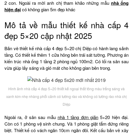
2 con. Ngoài ra mời anh chị tham khảo những mẫu
nhà ống
hiện đại
có không gian 5m đẹp khác
Mô tả về mẫu thiết kế nhà cấp 4
đẹp 5×20 cập nhật 2025
Bản vẽ thiết kế nhà cấp 4 đẹp 5×20 chị Diệp có hành lang sảnh
tầng. Có thiết kế thêm 1 cửa hông bên trái sát tường. Phương án
kiến trúc nhà ống 1 tầng 2 phòng ngủ 100m2. Có lối ra sân sau
vừa giúp lấy sáng và gió mát cho không gian bên trong.
Hình ảnh nhà cấp 4 đẹp 5×20 thiết kế ngoại thất tông màu trắng sáng và
xanh kim nhẹ nhàng phối cảnh có tường rào và không có tường rào nhà chị
Diệp
Ngoài ra, ở sân sau mẫu
nhà 1 tầng đơn giản
5×20 hiện đại.
Còn có 1 phòng vệ sinh chung. Và 1 phòng giặt tắm đứng riêng
biệt. Thiết kế có vách ngăn 10cm ngăn đôi. Kết cấu bản vẽ xây