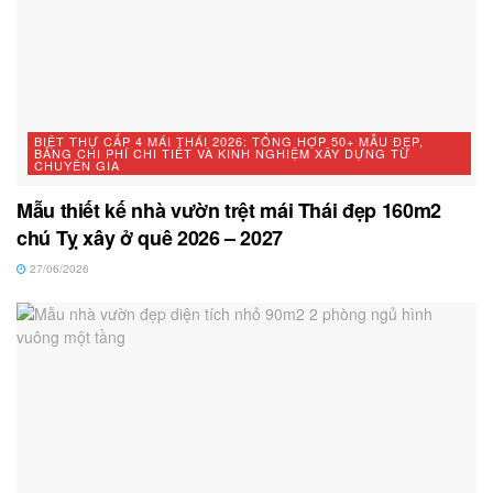
BIỆT THỰ CẤP 4 MÁI THÁI 2026: TỔNG HỢP 50+ MẪU ĐẸP,
BẢNG CHI PHÍ CHI TIẾT VÀ KINH NGHIỆM XÂY DỰNG TỪ
CHUYÊN GIA
Mẫu thiết kế nhà vườn trệt mái Thái đẹp 160m2
chú Tỵ xây ở quê 2026 – 2027
27/06/2026