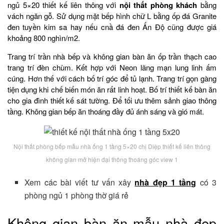
ngủ 5×20 thiết kế liên thông với
nội thất phòng khách
bằng
vách ngăn gỗ. Sử dụng mặt bếp hình chữ L bằng ốp đá Granite
đen tuyền kim sa hay nếu cnầ đá đen Ấn Độ cũng được giá
khoảng 800 nghìn/m2.
Trang trí trần nhà bếp và không gian bàn ăn ốp trần thạch cao
trang trí đèn chùm. Kết hợp với Neon lãng mạn lung linh ấm
cúng. Hơn thế với cách bố trí góc để tủ lạnh. Trang trí gọn gàng
tiện dụng khi chế biến món ăn rất linh hoạt. Bố trí thiết kế bàn ăn
cho gia đình thiết kế sát tường. Để tối ưu thêm sảnh giao thông
tầng. Không gian bếp ăn thoáng đầy đủ ánh sáng và gió mát.
Nội thất phòng bếp mẫu nhà ống 1 tầng 5×20 chị Diệp thiết kế liên thông
không gian mở hiện đại thông thoáng góc view 1
Xem các bài viết tư vấn xây
nhà đẹp 1 tầng
có 3
phòng ngủ 1 phòng thờ giá rẻ
Không gian bàn ăn mẫu nhà đẹp