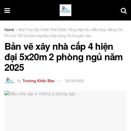
Home
Biệt Thự Cấp 4 Mái Thái 2026: Tổng Hợp 50+ Mẫu Đẹp, Bảng Chi
Phí Chi Tiết Và Kinh Nghiệm Xây Dựng Từ Chuyên Gia
Bản vẽ xây nhà cấp 4 hiện
đại 5x20m 2 phòng ngủ năm
2025
by
Trương Khắc Bản
30/06/2025