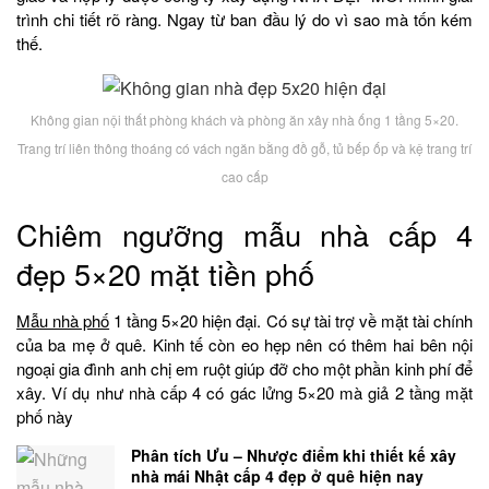
trình chi tiết rõ ràng. Ngay từ ban đầu lý do vì sao mà tốn kém
thế.
Không gian nội thất phòng khách và phòng ăn xây nhà ống 1 tầng 5×20.
Trang trí liên thông thoáng có vách ngăn bằng đồ gỗ, tủ bếp ốp và kệ trang trí
cao cấp
Chiêm ngưỡng mẫu nhà cấp 4
đẹp 5×20 mặt tiền phố
Mẫu nhà phố
1 tầng 5×20 hiện đại. Có sự tài trợ về mặt tài chính
của ba mẹ ở quê. Kinh tế còn eo hẹp nên có thêm hai bên nội
ngoại gia đình anh chị em ruột giúp đỡ cho một phần kinh phí để
xây. Ví dụ như nhà cấp 4 có gác lửng 5×20 mà giả 2 tầng mặt
phố này
Phân tích Ưu – Nhược điểm khi thiết kế xây
nhà mái Nhật cấp 4 đẹp ở quê hiện nay