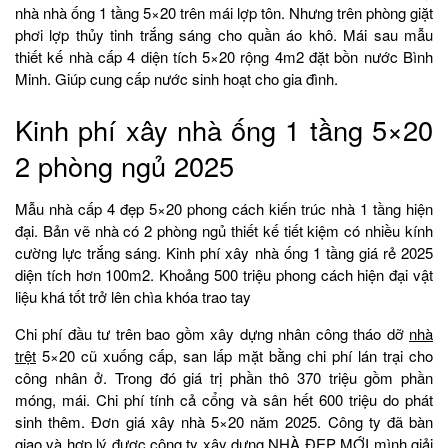
nhà nhà ống 1 tầng 5×20 trên mái lợp tôn. Nhưng trên phòng giặt
phơi lợp thủy tinh trắng sáng cho quần áo khô. Mái sau mẫu
thiết kế nhà cấp 4 diện tích 5×20 rộng 4m2 đặt bồn nước Bình
Minh. Giúp cung cấp nước sinh hoạt cho gia đình.
Kinh phí xây nhà ống 1 tầng 5×20
2 phòng ngủ 2025
Mẫu nhà cấp 4 đẹp 5×20 phong cách kiến trúc nhà 1 tầng hiện
đại. Bản vẽ nhà có 2 phòng ngủ thiết kế tiết kiệm có nhiều kính
cường lực trắng sáng. Kinh phí xây nhà ống 1 tầng giá rẻ 2025
diện tích hơn 100m2. Khoảng 500 triệu phong cách hiện đại vật
liệu khá tốt trở lên chìa khóa trao tay
Chi phí đầu tư trên bao gồm xây dựng nhân công tháo dỡ
nhà
trệt
5×20 cũ xuống cấp, san lấp mặt bằng chi phí lán trại cho
công nhân ở. Trong đó giá trị phần thô 370 triệu gồm phần
móng, mái. Chi phí tính cả cổng và sân hết 600 triệu do phát
sinh thêm. Đơn giá xây nhà 5×20 năm 2025. Công ty đã bàn
giao và hợp lý được công ty xây dựng NHÀ ĐẸP MỚI mình giải