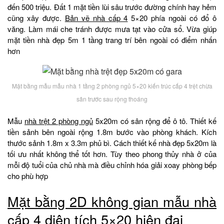
đến 500 triệu. Đất 1 mặt tiền lùi sâu trước đường chính hay hẻm
cũng xây được.
Bản vẽ nhà cấp 4
5×20 phía ngoài có đổ ô
văng. Làm mái che tránh được mưa tạt vào cửa sổ. Vừa giúp
mặt tiền nhà đẹp 5m 1 tầng trang trí bên ngoài có điểm nhấn
hơn
Mặt bằng mẫu mẫu nhà 1 tầng 2 phòng ngủ 5×20 kiến trúc cấp 4 trệt chừa
sân trước sau rộng thoáng
Mẫu
nhà trệt 2 phòng ngủ
5x20m có sân rộng để ô tô. Thiết kế
tiền sảnh bên ngoài rộng 1.8m bước vào phòng khách. Kích
thước sảnh 1.8m x 3.3m phủ bì. Cách thiết kế nhà đẹp 5x20m là
tối ưu nhất không thể tốt hơn. Tùy theo phong thủy nhà ở của
mỗi độ tuổi của chủ nhà mà điều chỉnh hóa giải xoay phòng bếp
cho phù hợp
Mặt bằng 2D không gian mẫu nhà
cấp 4 diện tích 5×20 hiện đại