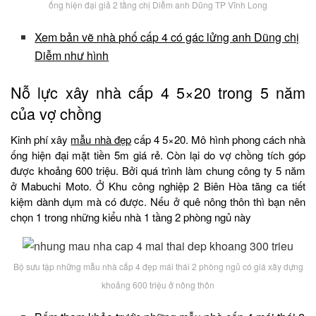
ống hiện đại giả 2 tầng chị Diễm anh Dũng TP Vĩnh Long
Xem bản vẽ nhà phố cấp 4 có gác lửng anh Dũng chị
Diễm như hình
Nỗ lực xây nhà cấp 4 5×20 trong 5 năm
của vợ chồng
Kinh phí xây
mẫu nhà đẹp
cấp 4 5×20. Mô hình phong cách nhà
ống hiện đại mặt tiền 5m giá rẻ. Còn lại do vợ chồng tích góp
được khoảng 600 triệu. Bởi quá trình làm chung công ty 5 năm
ở Mabuchi Moto. Ở Khu công nghiệp 2 Biên Hòa tăng ca tiết
kiệm dành dụm mà có được. Nếu ở quê nông thôn thì bạn nên
chọn 1 trong những kiểu nhà 1 tầng 2 phòng ngủ này
Bộ sưu tập những mẫu nhà cấp 4 đẹp mái thái 2 phòng ngủ có giá xây dựng
khoảng 600 triệu ở nông thôn