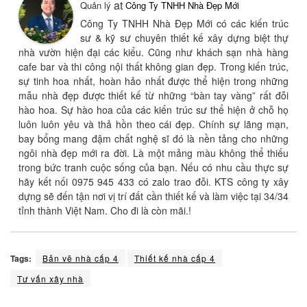
at
Quản lý
Công Ty TNHH Nhà Đẹp Mới
Công Ty TNHH Nhà Đẹp Mới có các kiến trúc
sư & kỹ sư chuyên thiết kế xây dựng biệt thự
nhà vườn hiện đại các kiểu. Cũng như khách sạn nhà hàng
cafe bar và thi công nội thất không gian đẹp. Trong kiến trúc,
sự tinh hoa nhất, hoàn hảo nhất được thể hiện trong những
mẫu nhà đẹp được thiết kế từ những “bàn tay vàng” rất đỗi
hào hoa. Sự hào hoa của các kiến trúc sư thể hiện ở chỗ họ
luôn luôn yêu và thả hồn theo cái đẹp. Chính sự lãng mạn,
bay bổng mang đậm chất nghệ sĩ đó là nền tảng cho những
ngôi nhà đẹp mới ra đời. Là một mảng màu không thể thiếu
trong bức tranh cuộc sống của bạn. Nếu có nhu cầu thực sự
hãy kết nối 0975 945 433 có zalo trao đỗi. KTS công ty xây
dựng sẽ đến tận nơi vị trí đất cần thiết kế và làm việc tại 34/34
tỉnh thành Việt Nam. Cho đi là còn mãi.!
Tags:
Bản vẽ nhà cấp 4
Thiết kế nhà cấp 4
Tư vấn xây nhà