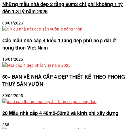
Những mẫu nhà đẹp 2 tầng 80m2 chi phí khoảng 1 tỷ
đến 1.3 tỷ năm 2026
08/01/2026
Các mẫu nhà cấp 4 kiểu 1 tầng đẹp phú hợp đất ở
nông thôn Việt Nam
15/01/2025
60+ BẢN VẼ NHÀ CẤP 4 ĐẸP THIẾT KẾ THEO PHONG
THUỶ SÂN VƯỜN
30/05/2026
20 Mẫu nhà cấp 4 40m2-50m2 và kinh phí xây dựng
266