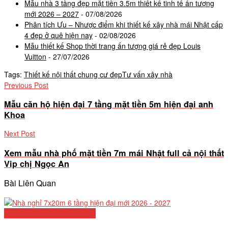
Mẫu nhà 3 tầng đẹp mặt tiền 3.5m thiết kế tinh tế ấn tượng
mới 2026 – 2027
- 07/08/2026
Phân tích Ưu – Nhược điểm khi thiết kế xây nhà mái Nhật cấp
4 đẹp ở quê hiện nay
- 02/08/2026
Mẫu thiết kế Shop thời trang ấn tượng giá rẻ đẹp Louis
Vuitton
- 27/07/2026
Tags:
Thiết kế nội thất chung cư đẹp
Tư vấn xây nhà
Previous Post
Mẫu căn hộ hiện đại 7 tầng mặt tiền 5m hiện đại anh
Khoa
Next Post
Xem mẫu nhà phố mặt tiền 7m mái Nhật full cả nội thất
Vip chị Ngọc An
Bài Liên Quan
Thiết kế khách sạn nhà nghỉ