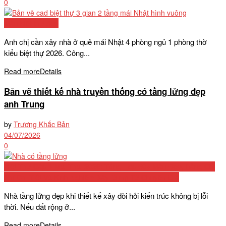
0
Mẫu biệt thự đẹp
Anh chị cần xây nhà ở quê mái Nhật 4 phòng ngủ 1 phòng thờ
kiểu biệt thự 2026. Công...
Read more
Details
Bản vẽ thiết kế nhà truyền thống có tầng lửng đẹp
anh Trung
by
Trương Khắc Bản
04/07/2026
0
Biệt Thự Cấp 4 Mái Thái 2026: Tổng Hợp 50+ Mẫu Đẹp, Bảng Chi
Phí Chi Tiết Và Kinh Nghiệm Xây Dựng Từ Chuyên Gia
Nhà tầng lửng đẹp khi thiết kế xây đòi hỏi kiến trúc không bị lỗi
thời. Nếu đất rộng ở...
Read more
Details