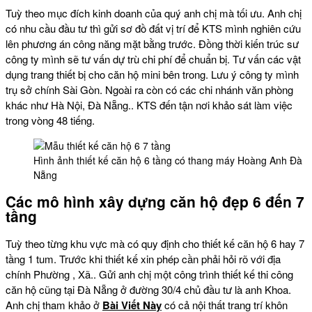
Tuỳ theo mục đích kinh doanh của quý anh chị mà tối ưu. Anh chị
có nhu cầu đầu tư thì gửi sơ đồ đất vị trí để KTS mình nghiên cứu
lên phương án công năng mặt bằng trước. Đồng thời kiến trúc sư
công ty mình sẽ tư vấn dự trù chi phí để chuẩn bị. Tư vấn các vật
dụng trang thiết bị cho căn hộ mini bên trong. Lưu ý công ty mình
trụ sở chính Sài Gòn. Ngoài ra còn có các chi nhánh văn phòng
khác như Hà Nội, Đà Nẵng.. KTS đến tận nơi khảo sát làm việc
trong vòng 48 tiếng.
Hình ảnh thiết kế căn hộ 6 tầng có thang máy Hoàng Anh Đà
Nẵng
Các mô hình xây dựng căn hộ đẹp 6 đến 7
tầng
Tuỳ theo từng khu vực mà có quy định cho thiết kế căn hộ 6 hay 7
tầng 1 tum. Trước khi thiết kế xin phép cần phải hỏi rõ với địa
chính Phường , Xã.. Gửi anh chị một công trình thiết kế thi công
căn hộ cũng tại Đà Nẵng ở đường 30/4 chủ đầu tư là anh Khoa.
Anh chị tham khảo ở
Bài Viết Này
có cả nội thất trang trí khôn