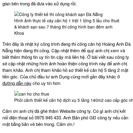
gian bên trong đã đưa vào sử dụng rồi.
Hình ảnh thực tế xây căn hộ 1 trệt 1 lửng 5 lầu cho thuê
& khách sạn sau 7 tháng thi công hình ban đêm anh
Khoa
Trên đây là nhật ký công trình đang thi công căn hộ Hoàng Anh Đà
Nẵng hiện đang thi công. Cập nhật thêm để quý anh chị xem và
biết thêm thông tin uy tín tin cậy mà liên hệ. Ở bài viết sau công ty
sẽ cập nhật những hình ảnh hoàn thiện công trình này để anh chị
tham khảo. Anh chị tham khảo hồ sơ thiết kế căn hộ 5 tầng 2 mặt
tiền góc. Của chủ đầu tư anh Dụng cũng mới gần đây khác ở
đường dẫn này
cho uy tín hơn
Phối cảnh thiết kế căn hộ dịch vụ 5 tầng 140m2 cao cấp góc n
Cảm ơn anh chị đã ghé thăm Website công ty. Có gì anh chị kết
nối điện thoại số 0975 945 433. Anh Bản phó GĐ công ty nếu cần
mặt bằng bản vẽ bên trong. Cảm ơn.!