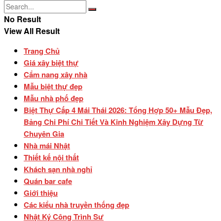
No Result
View All Result
Trang Chủ
Giá xây biệt thự
Cẩm nang xây nhà
Mẫu biệt thự đẹp
Mẫu nhà phố đẹp
Biệt Thự Cấp 4 Mái Thái 2026: Tổng Hợp 50+ Mẫu Đẹp,
Bảng Chi Phí Chi Tiết Và Kinh Nghiệm Xây Dựng Từ
Chuyên Gia
Nhà mái Nhật
Thiết kế nội thất
Khách sạn nhà nghỉ
Quán bar cafe
Giới thiệu
Các kiểu nhà truyền thống đẹp
Nhật Ký Công Trình Sư