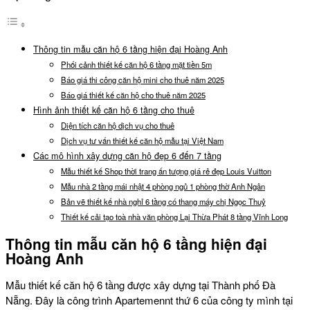
Thông tin mẫu căn hộ 6 tầng hiện đại Hoàng Anh
Phối cảnh thiết kế căn hộ 6 tầng mặt tiền 5m
Báo giá thi công căn hộ mini cho thuê năm 2025
Báo giá thiết kế căn hộ cho thuê năm 2025
Hình ảnh thiết kế căn hộ 6 tầng cho thuê
Diện tích căn hộ dịch vụ cho thuê
Dịch vụ tư vấn thiết kế căn hộ mẫu tại Việt Nam
Các mô hình xây dựng căn hộ đẹp 6 đến 7 tầng
Mẫu thiết kế Shop thời trang ấn tượng giá rẻ đẹp Louis Vuitton
Mẫu nhà 2 tầng mái nhật 4 phòng ngủ 1 phòng thờ Anh Ngân
Bản vẽ thiết kế nhà nghỉ 6 tầng có thang máy chị Ngọc Thuỷ
Thiết kế cải tạo toà nhà văn phòng Lại Thừa Phát 8 tầng Vĩnh Long
Thông tin mẫu căn hộ 6 tầng hiện đại
Hoàng Anh
Mẫu thiết kế căn hộ 6 tầng được xây dựng tại Thành phố Đà
Nẵng. Đây là công trình Apartemennt thứ 6 của công ty mình tại