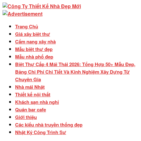
Trang Chủ
Giá xây biệt thự
Cẩm nang xây nhà
Mẫu biệt thự đẹp
Mẫu nhà phố đẹp
Biệt Thự Cấp 4 Mái Thái 2026: Tổng Hợp 50+ Mẫu Đẹp,
Bảng Chi Phí Chi Tiết Và Kinh Nghiệm Xây Dựng Từ
Chuyên Gia
Nhà mái Nhật
Thiết kế nội thất
Khách sạn nhà nghỉ
Quán bar cafe
Giới thiệu
Các kiểu nhà truyền thống đẹp
Nhật Ký Công Trình Sư