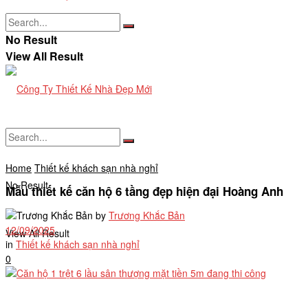
No Result
View All Result
Home
Thiết kế khách sạn nhà nghỉ
No Result
Mẫu thiết kế căn hộ 6 tầng đẹp hiện đại Hoàng Anh
by
Trương Khắc Bản
12/09/2025
View All Result
in
Thiết kế khách sạn nhà nghỉ
0