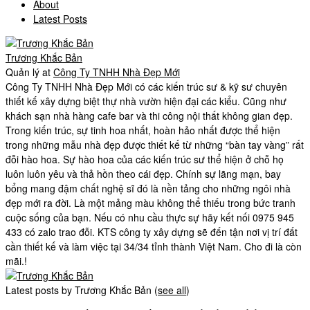
About
Latest Posts
Trương Khắc Bản
Quản lý
at
Công Ty TNHH Nhà Đẹp Mới
Công Ty TNHH Nhà Đẹp Mới có các kiến trúc sư & kỹ sư chuyên
thiết kế xây dựng biệt thự nhà vườn hiện đại các kiểu. Cũng như
khách sạn nhà hàng cafe bar và thi công nội thất không gian đẹp.
Trong kiến trúc, sự tinh hoa nhất, hoàn hảo nhất được thể hiện
trong những mẫu nhà đẹp được thiết kế từ những “bàn tay vàng” rất
đỗi hào hoa. Sự hào hoa của các kiến trúc sư thể hiện ở chỗ họ
luôn luôn yêu và thả hồn theo cái đẹp. Chính sự lãng mạn, bay
bổng mang đậm chất nghệ sĩ đó là nền tảng cho những ngôi nhà
đẹp mới ra đời. Là một mảng màu không thể thiếu trong bức tranh
cuộc sống của bạn. Nếu có nhu cầu thực sự hãy kết nối 0975 945
433 có zalo trao đỗi. KTS công ty xây dựng sẽ đến tận nơi vị trí đất
cần thiết kế và làm việc tại 34/34 tỉnh thành Việt Nam. Cho đi là còn
mãi.!
Latest posts by Trương Khắc Bản
(
see all
)